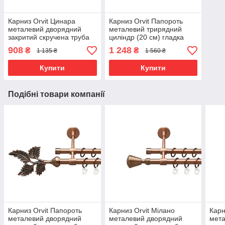
Карниз Orvit Цинара
Карниз Orvit Папороть
металевий дворядний
металевий трирядний
закритий скручена труба
циліндр (20 см) гладка
кільце металеве Мідь
труба кільце металеве
908
1 248
₴
₴
1 135 ₴
1 560 ₴
16\16 мм 200 см (00-
Мідь 16\16\16 мм 200 см
00025384)
(00-00020444)
Купити
Купити
Подібні товари компанії
Карниз Orvit Папороть
Карниз Orvit Мілано
Карн
металевий дворядний
металевий дворядний
мета