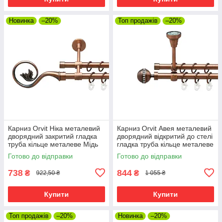
Новинка
–20%
Топ продажів
–20%
Карниз Orvit Ніка металевий
Карниз Orvit Авея металевий
дворядний закритий гладка
дворядний відкритий до стелі
труба кільце металеве Мідь
гладка труба кільце металеве
16\16 мм 120 см (00-
Мідь 16\16 мм 120 см (00-
Готово до відправки
Готово до відправки
00019915)
00020021)
738
844
₴
₴
922,50 ₴
1 055 ₴
Купити
Купити
Топ продажів
–20%
Новинка
–20%