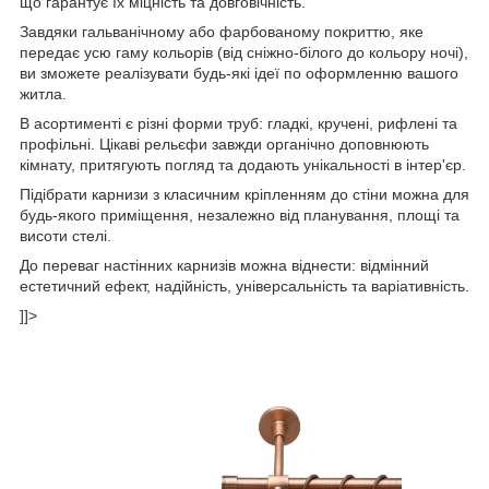
що гарантує їх міцність та довговічність.
Завдяки гальванічному або фарбованому покриттю, яке
передає усю гаму кольорів (від сніжно-білого до кольору ночі),
ви зможете реалізувати будь-які ідеї по оформленню вашого
житла.
В асортименті є різні форми труб: гладкі, кручені, рифлені та
профільні. Цікаві рельєфи завжди органічно доповнюють
кімнату, притягують погляд та додають унікальності в інтер'єр.
Підібрати карнизи з класичним кріпленням до стіни можна для
будь-якого приміщення, незалежно від планування, площі та
висоти стелі.
До переваг настінних карнизів можна віднести: відмінний
естетичний ефект, надійність, універсальність та варіативність.
]]>