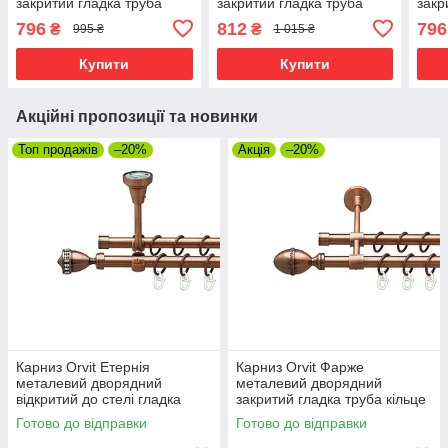
закритий гладка труба
закритий гладка труба
закр
кільце металеве Мідь
кільце металеве Мідь
кіль
796
812
796
₴
₴
995 ₴
1 015 ₴
16\16 мм 120 см (00-
16\16 мм 200 см (00-
16\1
00019936)
00019911)
0002
Купити
Купити
Акційні пропозиції та новинки
Топ продажів
–20%
Акція
–20%
Карниз Orvit Етернія
Карниз Orvit Фарже
металевий дворядний
металевий дворядний
відкритий до стелі гладка
закритий гладка труба кільце
труба кільце металеве Мідь
металеве Мідь 16\16 мм 120
Готово до відправки
Готово до відправки
16\16 мм 120 см (00-
см (00-00019999)
00020098)