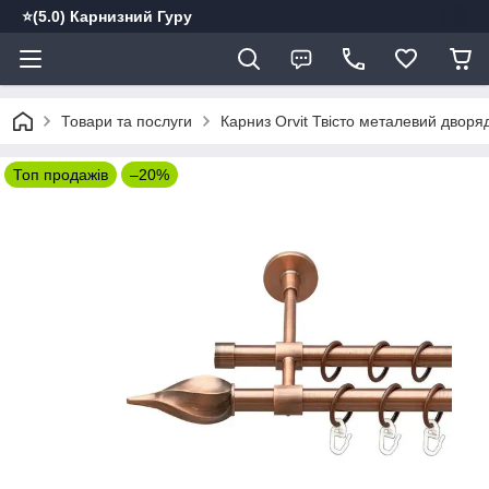
⭐️(5.0) Карнизний Гуру
Товари та послуги
Карниз Orvit Твісто металевий дворя
Топ продажів
–20%