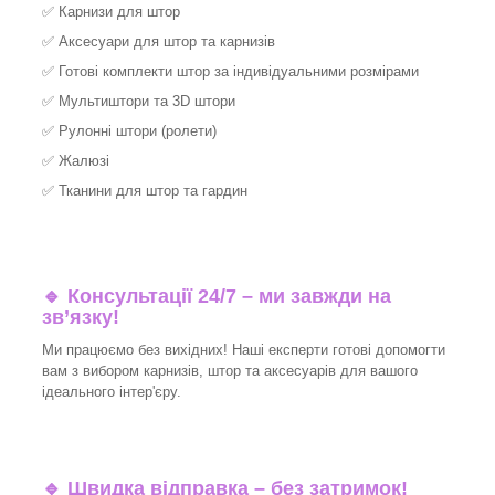
✅
Карнизи для штор
✅
Аксесуари для штор та карнизів
✅
Готові комплекти штор за індивідуальними розмірами
✅
Мультиштори та 3D штори
✅
Рулонні штори (ролети)
✅
Жалюзі
✅
Тканини для штор та гардин
🔹 Консультації 24/7 – ми завжди на
зв’язку!
Ми працюємо без вихідних! Наші експерти готові допомогти
вам з вибором карнизів, штор та аксесуарів для вашого
ідеального інтер'єру.
🔹
Швидка відправка – без затримок!