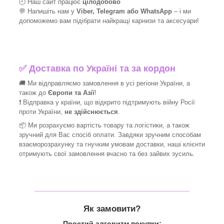
🕘 Наш сайт працює
цілодобово
💬 Напишіть нам у
Viber, Telegram або WhatsApp
–
і
ми
допоможемо вам підібрати найкращі
карнизи та аксесуари!
✅
Доставка по Україні та за кордон
🚚 Ми відправляємо замовлення в усі регіони України, а
також до
Європи та Азії
!
❗ Відправка у країни, що відкрито підтримують війну Росії
проти України,
не здійснюється
.
📦 Ми
розрахуємо вартість товару та логістики, а також
зручний для Вас спосіб оплати. Завдяки зручним способам
взаєморозрахунку та гнучким умовам доставки, наші клієнти
отримують свої замовлення вчасно та без зайвих зусиль.
_______________________________
Як замовити?
Простий алгоритм покупки: