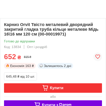
Карниз Orvit Твісто металевий дворядний
закритий гладка труба кільце металеве Мідь
16\16 мм 120 см (00-00019971)
Готово до відправки
Код: 13834
Опт і роздріб
652
₴
815 ₴
Економія
163 ₴
Залишилось
2 дні
645,48 ₴
від 10 шт.
Купити
або
Купити з