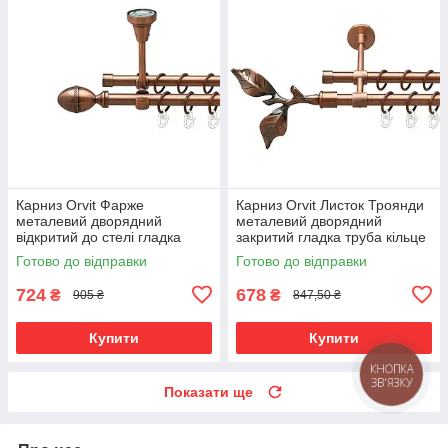
Карниз Orvit Фарже
Карниз Orvit Листок Троянди
металевий дворядний
металевий дворядний
відкритий до стелі гладка
закритий гладка труба кільце
труба кільце металеве Мідь
металеве Мідь 16\16 мм 120
Готово до відправки
Готово до відправки
16\16 мм 120 см (00-
см (00-00019873)
00020245)
724
678
₴
₴
905 ₴
847,50 ₴
Купити
Купити
КНОПКА
ЗВ'ЯЗКУ
Показати ще