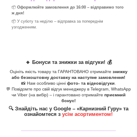
📦
Оформлюйте замовлення до 16:00 – відправимо того
ж дня!
📦 У суботу та неділю – відправка за
попереднім
узгодженням.
🔹
Бонуси та знижки за відгуки!
💰
Оцініть якість товару та ГАРАНТОВАНО отримайте
знижку
або безкоштовну доставку на наступне замовлення!
📸 Нам особливо цінні
фото- та відеовідгуки
.
💬 Повідомте про свій відгук менеджеру в Telegram, WhatsApp
чи Viber (на вибір) – і гарантовано отримайте
приємний
бонус!
🔍
Знайдіть нас у Google – «
Карнизний Гуру
» та
ознайомтеся з
усім асортиментом!
_______________________________