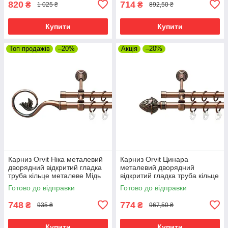
820
714
₴
₴
1 025 ₴
892,50 ₴
Купити
Купити
Топ продажів
–20%
Акція
–20%
Карниз Orvit Ніка металевий
Карниз Orvit Цинара
дворядний відкритий гладка
металевий дворядний
труба кільце металеве Мідь
відкритий гладка труба кільце
16\16 мм 120 см (00-
металеве Мідь 16\16 мм 120
Готово до відправки
Готово до відправки
00020672)
см (00-00020770)
748
774
₴
₴
935 ₴
967,50 ₴
Купити
Купити