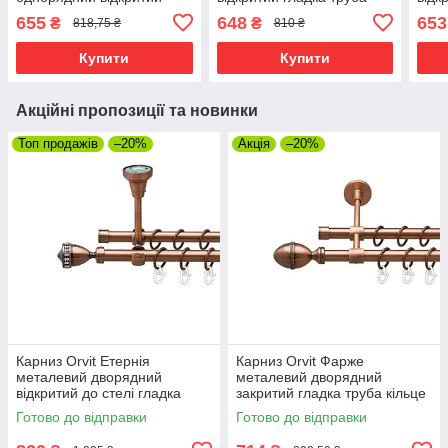
гладка труба кільце
кільце металеве Мідь
кіль
655
648
653
₴
₴
818,75 ₴
810 ₴
металеве Мідь 16 мм 240
16\16 мм 120 см (00-
мм 2
см (00-00019346)
00020742)
Купити
Купити
Акційні пропозиції та новинки
Топ продажів
–20%
Акція
–20%
Карниз Orvit Етернія
Карниз Orvit Фарже
металевий дворядний
металевий дворядний
відкритий до стелі гладка
закритий гладка труба кільце
труба кільце металеве Мідь
металеве Мідь 16\16 мм 120
Готово до відправки
Готово до відправки
16\16 мм 120 см (00-
см (00-00019999)
00020098)