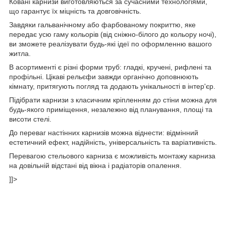
Ковані карнизи виготовляються за сучасними технологіями,
що гарантує їх міцність та довговічність.
Завдяки гальванічному або фарбованому покриттю, яке
передає усю гаму кольорів (від сніжно-білого до кольору ночі),
ви зможете реалізувати будь-які ідеї по оформленню вашого
житла.
В асортименті є різні форми труб: гладкі, кручені, рифлені та
профільні. Цікаві рельєфи завжди органічно доповнюють
кімнату, притягують погляд та додають унікальності в інтер'єр.
Підібрати карнизи з класичним кріпленням до стіни можна для
будь-якого приміщення, незалежно від планування, площі та
висоти стелі.
До переваг настінних карнизів можна віднести: відмінний
естетичний ефект, надійність, універсальність та варіативність.
Перевагою стельового карниза є можливість монтажу карниза
на довільній відстані від вікна і радіаторів опалення.
]]>