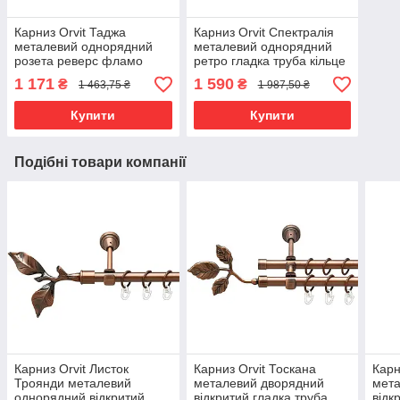
Карниз Orvit Таджа
Карниз Orvit Спектралія
металевий однорядний
металевий однорядний
розета реверс фламо
ретро гладка труба кільце
профільна труба Онікс 19
металеве Мідь 25 мм 300
1 171
1 590
₴
₴
1 463,75 ₴
1 987,50 ₴
мм 160 см (6678875)
см (00-00016321)
Купити
Купити
Подібні товари компанії
Карниз Orvit Листок
Карниз Orvit Тоскана
Карн
Троянди металевий
металевий дворядний
мет
однорядний відкритий
відкритий гладка труба
відк