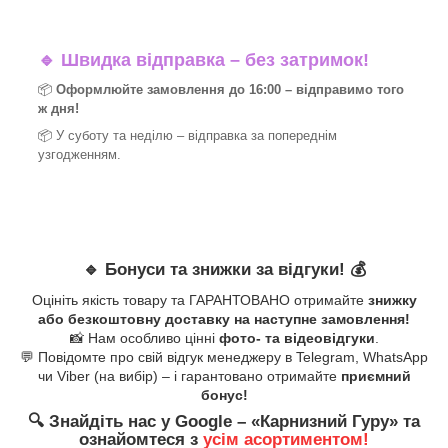
🔹
Швидка відправка – без затримок!
📦
Оформлюйте замовлення до 16:00 – відправимо того
ж дня!
📦 У суботу та неділю – відправка за
попереднім
узгодженням.
🔹
Бонуси та знижки за відгуки!
💰
Оцініть якість товару та ГАРАНТОВАНО отримайте
знижку
або безкоштовну доставку на наступне замовлення!
📸 Нам особливо цінні
фото- та відеовідгуки
.
💬 Повідомте про свій відгук менеджеру в Telegram, WhatsApp
чи Viber (на вибір) – і гарантовано отримайте
приємний
бонус!
🔍
Знайдіть нас у Google – «
Карнизний Гуру
» та
ознайомтеся з
усім асортиментом!