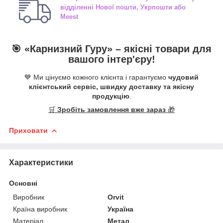
відділенні
Нової пошти, Укрпошти або
Meest
🎯 «
Карнизний Гуру
» –
якісні
товари для
вашого інтер'єру!
💙 Ми цінуємо кожного клієнта і гарантуємо
чудовий
клієнтський сервіс, швидку доставку та якісну
продукцію
.
🛒
Зробіть замовлення вже зараз
🎁
Приховати
Характеристики
Основні
Виробник
Orvit
Країна виробник
Україна
Матеріал
Метал