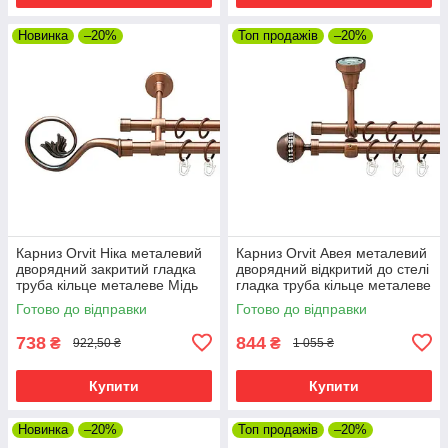
Новинка
–20%
Топ продажів
–20%
Карниз Orvit Ніка металевий
Карниз Orvit Авея металевий
дворядний закритий гладка
дворядний відкритий до стелі
труба кільце металеве Мідь
гладка труба кільце металеве
16\16 мм 120 см (00-
Мідь 16\16 мм 120 см (00-
Готово до відправки
Готово до відправки
00019915)
00020021)
738
844
₴
₴
922,50 ₴
1 055 ₴
Купити
Купити
Новинка
–20%
Топ продажів
–20%