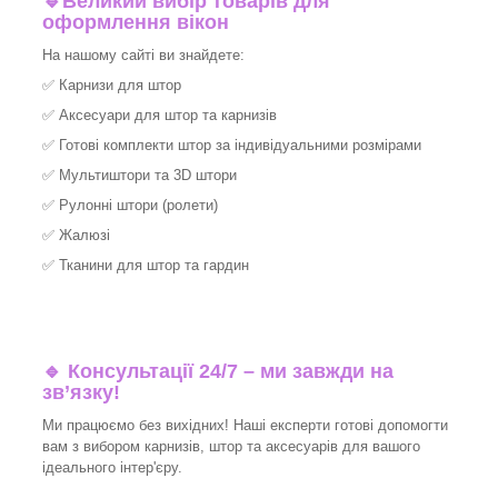
🔹
Великий вибір товарів для
оформлення вікон
На нашому сайті ви знайдете:
✅
Карнизи для штор
✅
Аксесуари для штор та карнизів
✅
Готові комплекти штор за індивідуальними розмірами
✅
Мультиштори та 3D штори
✅
Рулонні штори (ролети)
✅
Жалюзі
✅
Тканини для штор та гардин
🔹 Консультації 24/7 – ми завжди на
зв’язку!
Ми працюємо без вихідних! Наші експерти готові допомогти
вам з вибором карнизів, штор та аксесуарів для вашого
ідеального інтер'єру.