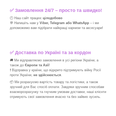
✅
Замовлення 24/7 – просто та швидко!
🕘 Наш сайт працює
цілодобово
💬 Напишіть нам у
Viber, Telegram або WhatsApp
–
і
ми
допоможемо вам підібрати найкращі
карнизи та аксесуари!
✅
Доставка по Україні та за кордон
🚚 Ми відправляємо замовлення в усі регіони України, а
також до
Європи та Азії
!
❗ Відправка у країни, що відкрито підтримують війну Росії
проти України,
не здійснюється
.
📦 Ми
розрахуємо вартість товару та логістики, а також
зручний для Вас спосіб оплати. Завдяки зручним способам
взаєморозрахунку та гнучким умовам доставки, наші клієнти
отримують свої замовлення вчасно та без зайвих зусиль.
_______________________________