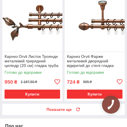
Карниз Orvit Листок Троянди
Карниз Orvit Фарже
металевий трирядний
металевий дворядний
циліндр (20 см) гладка труба
відкритий до стелі гладка
кільце металеве Мідь
труба кільце металеве Мідь
Готово до відправки
Готово до відправки
16\16\16 мм 120 см (00-
16\16 мм 120 см (00-
00020385)
00020245)
950
724
₴
₴
1 187,50 ₴
905 ₴
Купити
Купити
Показати ще
Про нас