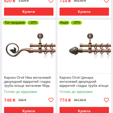
820
714
₴
₴
1 025 ₴
892,50 ₴
Купити
Купити
Топ продажів
–20%
Акція
–20%
Карниз Orvit Ніка металевий
Карниз Orvit Цинара
дворядний відкритий гладка
металевий дворядний
труба кільце металеве Мідь
відкритий гладка труба кільце
16\16 мм 120 см (00-
металеве Мідь 16\16 мм 120
Готово до відправки
Готово до відправки
00020672)
см (00-00020770)
748
774
₴
₴
935 ₴
967,50 ₴
Купити
Купити