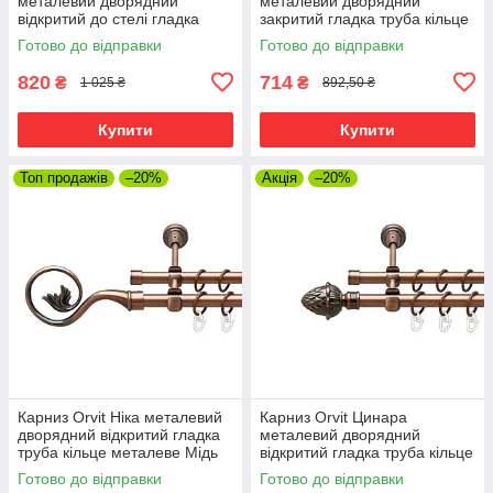
металевий дворядний
металевий дворядний
відкритий до стелі гладка
закритий гладка труба кільце
труба кільце металеве Мідь
металеве Мідь 16\16 мм 120
Готово до відправки
Готово до відправки
16\16 мм 120 см (00-
см (00-00019999)
00020098)
820
714
₴
₴
1 025 ₴
892,50 ₴
Купити
Купити
Топ продажів
–20%
Акція
–20%
Карниз Orvit Ніка металевий
Карниз Orvit Цинара
дворядний відкритий гладка
металевий дворядний
труба кільце металеве Мідь
відкритий гладка труба кільце
16\16 мм 120 см (00-
металеве Мідь 16\16 мм 120
Готово до відправки
Готово до відправки
00020672)
см (00-00020770)