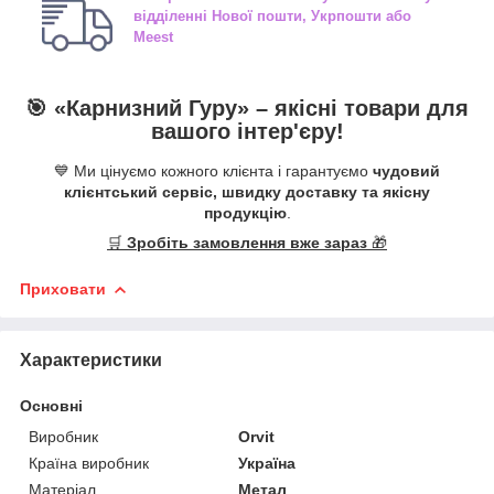
відділенні
Нової пошти, Укрпошти або
Meest
🎯 «
Карнизний Гуру
» –
якісні
товари для
вашого інтер'єру!
💙 Ми цінуємо кожного клієнта і гарантуємо
чудовий
клієнтський сервіс, швидку доставку та якісну
продукцію
.
🛒
Зробіть замовлення вже зараз
🎁
Приховати
Характеристики
Основні
Виробник
Orvit
Країна виробник
Україна
Матеріал
Метал