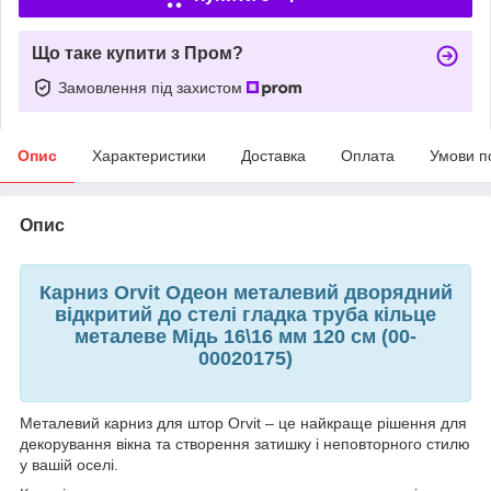
Що таке купити з Пром?
Замовлення під захистом
Опис
Характеристики
Доставка
Оплата
Умови п
Опис
Карниз Orvit Одеон металевий дворядний
відкритий до стелі гладка труба кільце
металеве Мідь 16\16 мм 120 см (00-
00020175)
Металевий карниз для штор Orvit – це найкраще рішення для
декорування вікна та створення затишку і неповторного стилю
у вашій оселі.