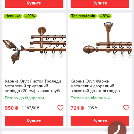
Купити
Купити
Новинка
–20%
Топ продажів
–20%
Карниз Orvit Листок Троянди
Карниз Orvit Фарже
металевий трирядний
металевий дворядний
циліндр (20 см) гладка труба
відкритий до стелі гладка
кільце металеве Мідь
труба кільце металеве Мідь
Готово до відправки
Готово до відправки
16\16\16 мм 120 см (00-
16\16 мм 120 см (00-
00020385)
00020245)
950
724
₴
₴
1 187,50 ₴
905 ₴
Купити
Купити