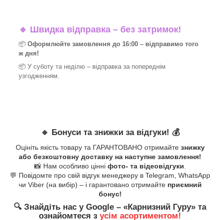
🔹
Швидка відправка – без затримок!
📦
Оформлюйте замовлення до 16:00 – відправимо того
ж дня!
📦 У суботу та неділю – відправка за
попереднім
узгодженням.
🔹
Бонуси та знижки за відгуки!
💰
Оцініть якість товару та ГАРАНТОВАНО отримайте
знижку
або безкоштовну доставку на наступне замовлення!
📸 Нам особливо цінні
фото- та відеовідгуки
.
💬 Повідомте про свій відгук менеджеру в Telegram, WhatsApp
чи Viber (на вибір) – і гарантовано отримайте
приємний
бонус!
🔍
Знайдіть нас у Google – «
Карнизний Гуру
» та
ознайомтеся з
усім асортиментом!