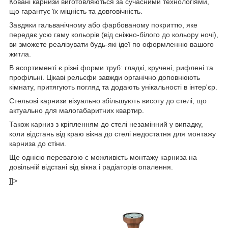
Ковані карнизи виготовляються за сучасними технологіями,
що гарантує їх міцність та довговічність.
Завдяки гальванічному або фарбованому покриттю, яке
передає усю гаму кольорів (від сніжно-білого до кольору ночі),
ви зможете реалізувати будь-які ідеї по оформленню вашого
житла.
В асортименті є різні форми труб: гладкі, кручені, рифлені та
профільні. Цікаві рельєфи завжди органічно доповнюють
кімнату, притягують погляд та додають унікальності в інтер'єр.
Стельові карнизи візуально збільшують висоту до стелі, що
актуально для малогабаритних квартир.
Також карниз з кріпленням до стелі незамінний у випадку,
коли відстань від краю вікна до стелі недостатня для монтажу
карниза до стіни.
Ще однією перевагою є можливість монтажу карниза на
довільній відстані від вікна і радіаторів опалення.
]]>