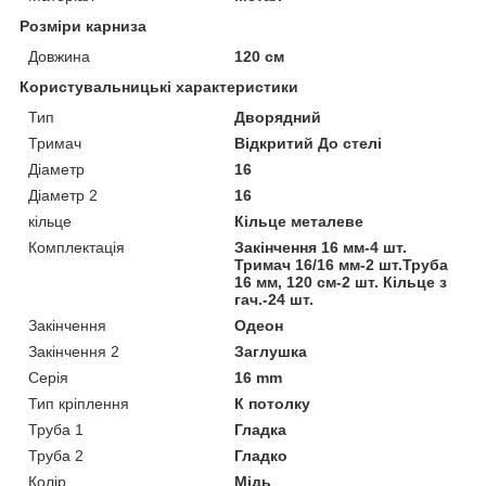
Розміри карниза
Довжина
120 см
Користувальницькі характеристики
Тип
Дворядний
Тримач
Відкритий До стелі
Діаметр
16
Діаметр 2
16
кільце
Кільце металеве
Комплектація
Закінчення 16 мм-4 шт.
Тримач 16/16 мм-2 шт.Труба
16 мм, 120 см-2 шт. Кільце з
гач.-24 шт.
Закінчення
Одеон
Закінчення 2
Заглушка
Серія
16 mm
Тип кріплення
К потолку
Труба 1
Гладка
Труба 2
Гладко
Колір
Мідь