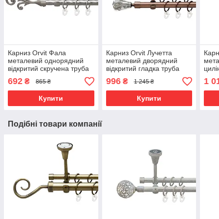
Карниз Orvit Фала
Карниз Orvit Лучетта
Карн
металевий однорядний
металевий дворядний
мета
відкритий скручена труба
відкритий гладка труба
цилі
кільце металеве Сатин 16
кільце металеве Мідь
труб
692
996
1 0
₴
₴
865 ₴
1 245 ₴
мм 240 см (00-00022795)
19\19 мм 200 см (00-
Мідь
00012099)
(00-
Купити
Купити
Подібні товари компанії