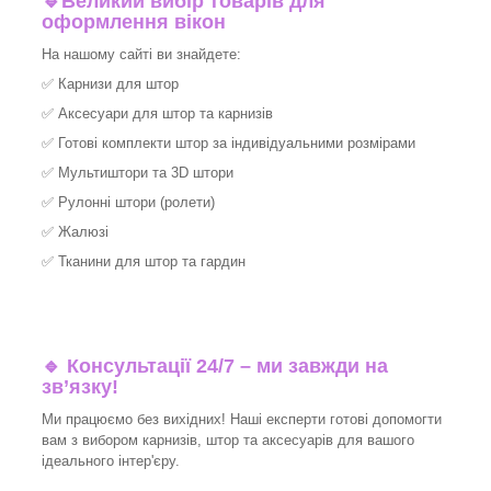
🔹
Великий вибір товарів для
оформлення вікон
На нашому сайті ви знайдете:
✅
Карнизи для штор
✅
Аксесуари для штор та карнизів
✅
Готові комплекти штор за індивідуальними розмірами
✅
Мультиштори та 3D штори
✅
Рулонні штори (ролети)
✅
Жалюзі
✅
Тканини для штор та гардин
🔹 Консультації 24/7 – ми завжди на
зв’язку!
Ми працюємо без вихідних! Наші експерти готові допомогти
вам з вибором карнизів, штор та аксесуарів для вашого
ідеального інтер'єру.