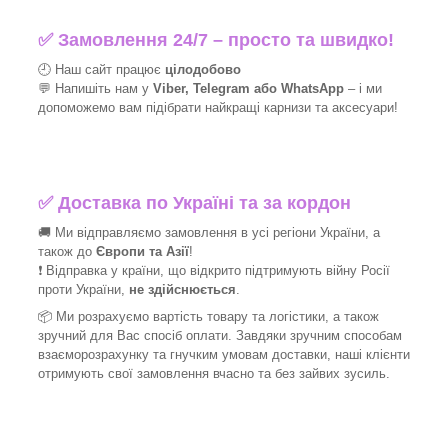
✅
Замовлення 24/7 – просто та швидко!
🕘 Наш сайт працює
цілодобово
💬 Напишіть нам у
Viber, Telegram або WhatsApp
–
і
ми
допоможемо вам підібрати найкращі
карнизи та аксесуари!
✅
Доставка по Україні та за кордон
🚚 Ми відправляємо замовлення в усі регіони України, а
також до
Європи та Азії
!
❗ Відправка у країни, що відкрито підтримують війну Росії
проти України,
не здійснюється
.
📦 Ми
розрахуємо вартість товару та логістики, а також
зручний для Вас спосіб оплати. Завдяки зручним способам
взаєморозрахунку та гнучким умовам доставки, наші клієнти
отримують свої замовлення вчасно та без зайвих зусиль.
_______________________________