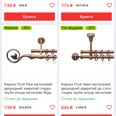
748
774
₴
₴
935 ₴
967,50 ₴
Купити
Купити
Новинка
–20%
Топ продажів
–20%
Карниз Orvit Ніка металевий
Карниз Orvit Авея металевий
дворядний закритий гладка
дворядний відкритий до стелі
труба кільце металеве Мідь
гладка труба кільце металеве
16\16 мм 120 см (00-
Мідь 16\16 мм 120 см (00-
Готово до відправки
Готово до відправки
00019915)
00020021)
738
844
₴
₴
922,50 ₴
1 055 ₴