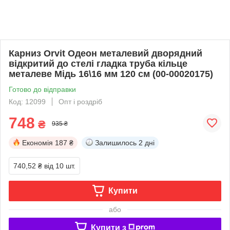
Карниз Orvit Одеон металевий дворядний
відкритий до стелі гладка труба кільце
металеве Мідь 16\16 мм 120 см (00-00020175)
Готово до відправки
Код: 12099
Опт і роздріб
748
₴
935 ₴
Економія
187 ₴
Залишилось
2 дні
740,52 ₴
від 10 шт.
Купити
або
Купити з