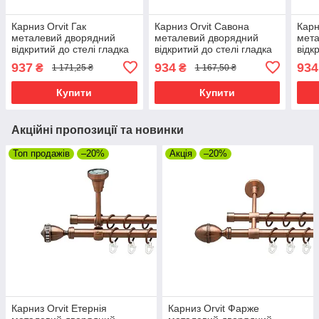
Карниз Orvit Гак
Карниз Orvit Савона
Карн
металевий дворядний
металевий дворядний
мета
відкритий до стелі гладка
відкритий до стелі гладка
відк
труба кільце металеве
труба кільце металеве
труб
937
934
934
₴
₴
1 171,25 ₴
1 167,50 ₴
Антик 25\16 мм 200 см
Біле Золото 16\16 мм 200
Біле
(00-00018491)
см (00-00015911)
см (
Купити
Купити
Акційні пропозиції та новинки
Топ продажів
–20%
Акція
–20%
Карниз Orvit Етернія
Карниз Orvit Фарже