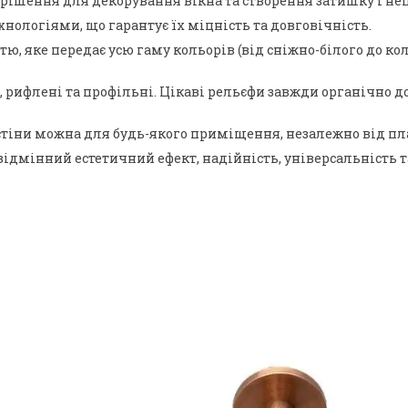
рішення для декорування вікна та створення затишку і неп
нологіями, що гарантує їх міцність та довговічність.
 яке передає усю гаму кольорів (від сніжно-білого до коль
ні, рифлені та профільні. Цікаві рельєфи завжди органічн
тіни можна для будь-якого приміщення, незалежно від план
відмінний естетичний ефект, надійність, універсальність т