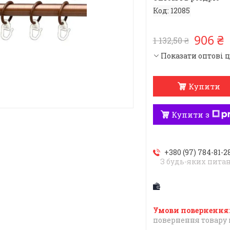
Код:
12085
906 ₴
1 132,50 ₴
Показати оптові 
Купити
Купити з
+380 (97) 784-81-2
З будь-яких пита
повернення товару 