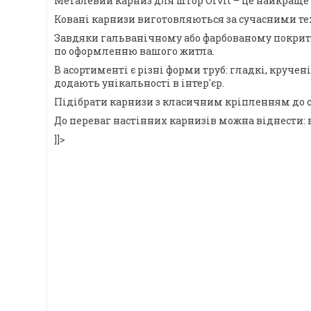
Металевий карниз для штор Orvit – це найкраще 
Ковані карнизи виготовляються за сучасними тех
Завдяки гальванічному або фарбованому покриттю,
по оформленню вашого житла.
В асортименті є різні форми труб: гладкі, круче
додають унікальності в інтер'єр.
Підібрати карнизи з класичним кріпленням до с
До переваг настінних карнизів можна віднести: 
]]>