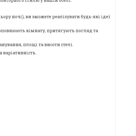
овторного стилю у вашій оселі.
ору ночі), ви зможете реалізувати будь-які ідеї
о доповнюють кімнату, притягують погляд та
ування, площі та висоти стелі.
а варіативність.