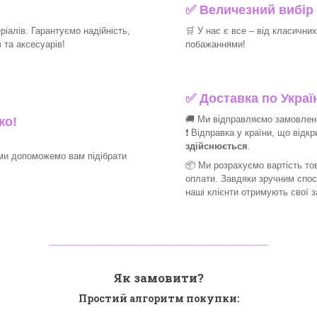
✅
Величезний вибір 
іалів. Гарантуємо надійність,
🛒
У нас є все – від класични
 та аксесуарів!
побажаннями!
✅
Доставка по Україн
🚚 Ми відправляємо замовлення
ко!
❗ Відправка у країни, що відк
здійснюється
.
ми допоможемо вам підібрати
📦 Ми
розрахуємо вартість тов
оплати. Завдяки зручним спо
наші клієнти отримують свої 
_______________________________
Як замовити?
Простий алгоритм покупки: