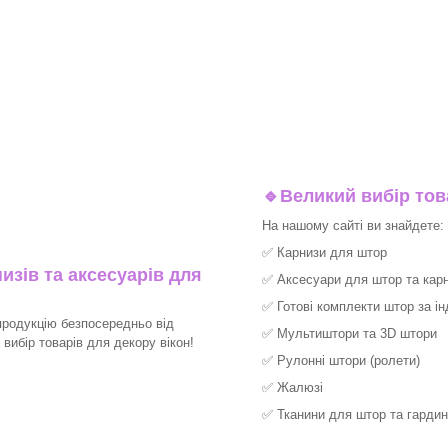
🔹
Великий вибір тов
На нашому сайті ви знайдете:
✅
Карнизи для штор
изів та аксесуарів для
✅
Аксесуари для штор та карн
✅
Готові комплекти штор за і
продукцію безпосередньо від
✅
Мультиштори та 3D штори
вибір товарів для декору вікон!
✅
Рулонні штори (ролети)
✅
Жалюзі
✅
Тканини для штор та гардин