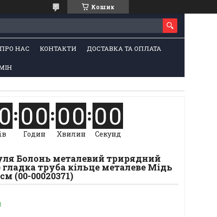
Кошик
ПРО НАС
КОНТАКТИ
ДОСТАВКА ТА ОПЛАТА
МІН
0
0
0
0
0
0
0
ів
Годин
Хвилин
Секунд
Куля Болонь металевий трирядний
) гладка труба кільце металеве Мідь
 см (00-00020371)
и