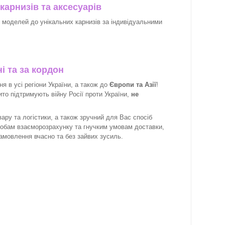
карнизів та аксесуарів
х моделей до унікальних карнизів за індивідуальними
і та за кордон
 в усі регіони України, а також до
Європи та Азії
!
рито підтримують війну Росії проти України,
не
ару та логістики, а також зручний для Вас спосіб
собам взаєморозрахунку та гнучким умовам доставки,
замовлення вчасно та без зайвих зусиль.