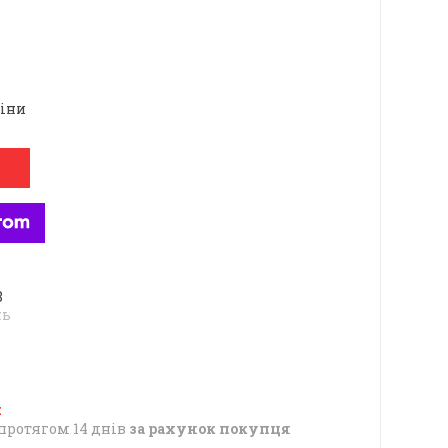
ціни
8
нь
протягом 14 днів
за рахунок покупця