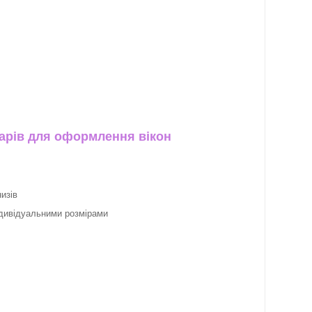
арів для оформлення вікон
изів
ндивідуальними розмірами