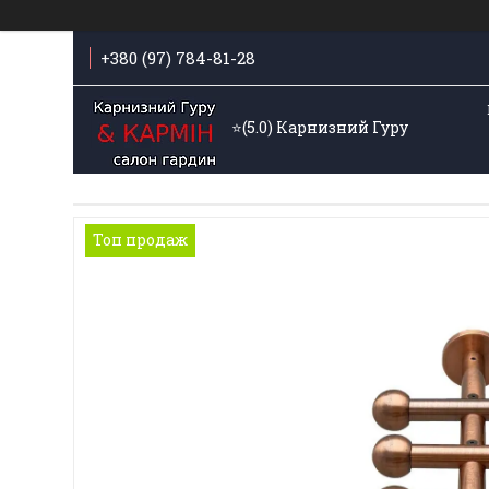
+380 (97) 784-81-28
⭐️(5.0) Карнизний Гуру
Топ продаж