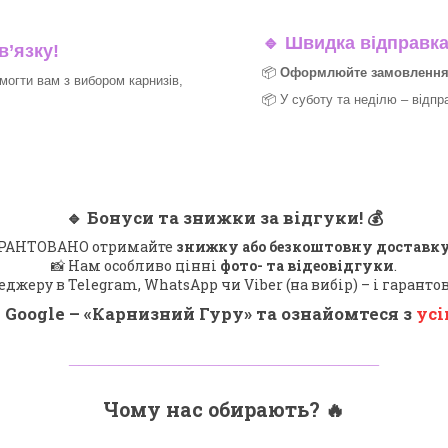
🔹
Швидка відправка 
в’язку!
📦
Оформлюйте замовлення д
могти вам з вибором карнизів,
📦 У суботу та неділю – відпр
🔹
Бонуси та знижки за відгуки!
💰
 ГАРАНТОВАНО отримайте
знижку або безкоштовну доставку
📸 Нам особливо цінні
фото- та відеовідгуки
.
еджеру в Telegram, WhatsApp чи Viber (на вибір) – і гарант
 Google – «
Карнизний Гуру
» та ознайомтеся з
усі
_______________________________
Чому нас обирають?
🔥