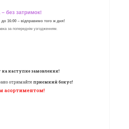
– без затримок!
о 16:00 – відправимо того ж дня!
авка за
попереднім узгодженням.
 на наступне замовлення!
овано отримайте
приємний бонус!
м асортиментом!