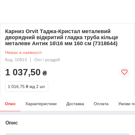
Карниз Orvit Таджа-Кристал металевий
дворядний відкритий гладка труба кільце
металеве Антик 16\16 мм 160 см (7318644)
Немає в наявності
Код: 10913
Опт і роздріб
1 037,50
₴
1 016,75 ₴
від 2 шт.
Опис
Характеристики
Доставка
Оплата
Умови п
Опис