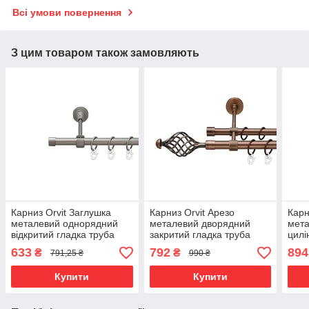
Всі умови повернення
З цим товаром також замовляють
Карниз Orvit Заглушка
Карниз Orvit Арезо
Карн
металевий однорядний
металевий дворядний
мета
відкритий гладка труба
закритий гладка труба
цилі
кільце металеве Сатин 16
кільце металеве Мідь
труб
633
792
894
₴
₴
791,25 ₴
990 ₴
мм 300 см (6091302)
19\16 мм 160 см (00-
Золо
00011928)
см (
Купити
Купити