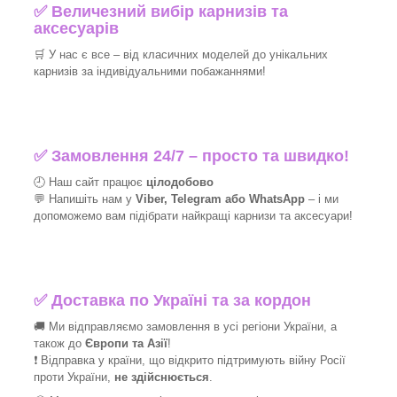
✅
Величезний вибір карнизів та
аксесуарів
🛒
У нас є все – від класичних моделей до унікальних
карнизів за індивідуальними побажаннями!​
✅
Замовлення 24/7 – просто та швидко!
🕘 Наш сайт працює
цілодобово
💬 Напишіть нам у
Viber, Telegram або WhatsApp
–
і
ми
допоможемо вам підібрати найкращі
карнизи та аксесуари!
✅
Доставка по Україні та за кордон
🚚 Ми відправляємо замовлення в усі регіони України, а
також до
Європи та Азії
!
❗ Відправка у країни, що відкрито підтримують війну Росії
проти України,
не здійснюється
.