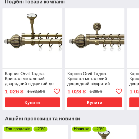
Подібні товари компанії
Карниз Orvit Таджа-
Карниз Orvit Таджа-
Карн
Кристал металевий
Кристал металевий
Крис
дворядний відкритий до
дворядний відкритий
двор
стелі гладка труба кільце
гладка труба кільце
скру
1 026
1 028
1 0
₴
₴
1 282,50 ₴
1 285 ₴
металеве Антик 25\16 мм
металеве Антик 25\19 мм
мета
160 см (00-00018554)
160 см (00-00010262)
160 
Купити
Купити
Акційні пропозиції та новинки
Топ продажів
–20%
Новинка
–20%