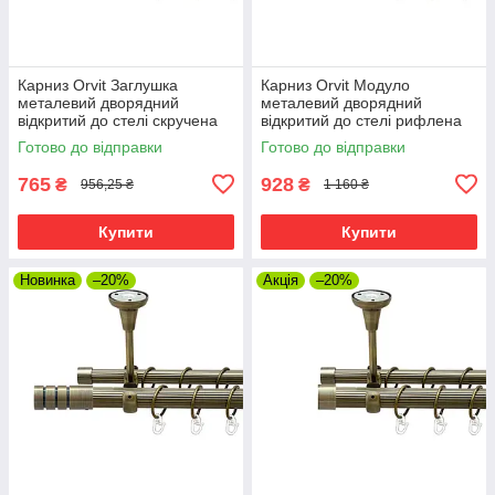
Карниз Orvit Заглушка
Карниз Orvit Модуло
металевий дворядний
металевий дворядний
відкритий до стелі скручена
відкритий до стелі рифлена
труба кільце металеве Антик
труба кільце металеве Антик
Готово до відправки
Готово до відправки
25\16 мм 160 см (00-
25\16 мм 160 см (00-
00025772)
00025708)
765
928
₴
₴
956,25 ₴
1 160 ₴
Купити
Купити
Новинка
–20%
Акція
–20%