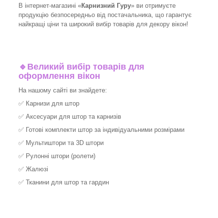
В інтернет-магазині «
Карнизний Гуру
» ви отримуєте
продукцію безпосередньо від постачальника, що гарантує
найкращі ціни та широкий вибір товарів для декору вікон!​
🔹
Великий вибір товарів для
оформлення вікон
На нашому сайті ви знайдете:
✅
Карнизи для штор
✅
Аксесуари для штор та карнизів
✅
Готові комплекти штор за індивідуальними розмірами
✅
Мультиштори та 3D штори
✅
Рулонні штори (ролети)
✅
Жалюзі
✅
Тканини для штор та гардин