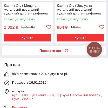
Карниз Orvit Модуло
Карниз Orvit Заглушка
металевий дворядний
металевий дворядний
відкритий до стелі рифлена
відкритий до стелі рифлена
труба кільце металеве Антик
труба кільце металеве Антик
Готово до відправки
Готово до відправки
25\19 мм 160 см (00-
25\19 мм 160 см (00-
00025720)
00025716)
1 022
864
₴
₴
1 277,50 ₴
1 080 ₴
Купити
Купити
КНОПКА
Показати ще
ЗВ'ЯЗКУ
Про нас
98% позитивних з 214 відгуків за рік
Працює з 16.01.2015
м. Буча
вул. Левка Лук'яненка, 66а, ТЦ Буча Пассаж 3-й поверх ,
Буча, Україна
Контакти