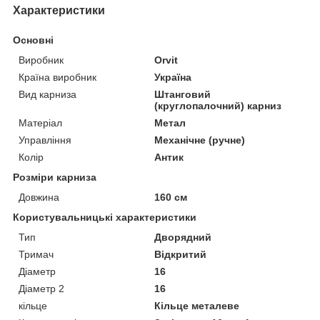
Характеристики
Основні
Виробник
Orvit
Країна виробник
Україна
Вид карниза
Штанговий
(круглопалочний) карниз
Матеріал
Метал
Управління
Механічне (ручне)
Колір
Антик
Розміри карниза
Довжина
160 см
Користувальницькі характеристики
Тип
Дворядний
Тримач
Відкритий
Діаметр
16
Діаметр 2
16
кільце
Кільце металеве