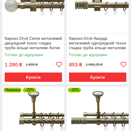
Карниз Orvit Сепія металевий
Карниз Orvit Акорда
дворядний техно гладка
металевий однорядний техно
труба кільце металеве Антик
гладка труба кільце металеве
25\19 мм 160 см (00-
Антик 25 мм 160 см (00-
Готово до відправки
Готово до відправки
00026044)
00025800)
1 280
853
₴
₴
1 600 ₴
1 066,25 ₴
Купити
Купити
Новинка
–20%
–20%