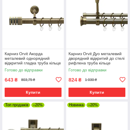
Карниз Orvit Акорда
Карниз Orvit Дуо металевий
металевий однорядний
дворядний відкритий до стелі
відкритий гладка труба кільце
рифлена труба кільце
металеве Антик 25 мм 160
металеве Антик 25\16 мм 160
Готово до відправки
Готово до відправки
см (00-00025576)
см (00-00025700)
643
824
₴
₴
803,75 ₴
1 030 ₴
Купити
Купити
Топ продажів
–20%
Новинка
–20%