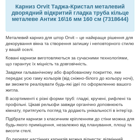
Карниз Orvit Таджа-Кристал металевий
дворядний відкритий гладка труба кільце
металеве Антик 16\16 мм 160 см (7318644)
Металевий карниз для штор Orvit – це найкраще рішення для
декорування вікна та створення затишку і неповторного стилю
у вашій оселі.
Ковані карнизи виготовляються за сучасними технологіями,
що гарантує їх міцність та довговічність.
Завдяки гальванічному або фарбованому покриттю, яке
передає усю гаму кольорів (від сніжно-білого до кольору ночі),
ви зможете реалізувати будь-які ідеї по оформленню вашого
житла.
В асортименті є різні форми труб: гладкі, кручені, рифлені та
профільні. Цікаві рельєфи завжди органічно доповнюють
кімнату, притягують погляд та додають унікальності в інтер'єр.
Підібрати карнизи з класичним кріпленням до стіни можна для
будь-якого приміщення, незалежно від планування, площі та
висоти стелі.
До переваг настінних карнизів можна віднести: відмінний