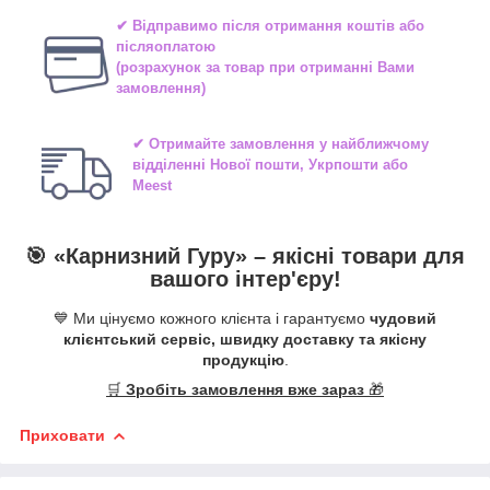
✔ Відправимо після отримання коштів або
післяоплатою
(розрахунок за товар при отриманні Вами
замовлення)
✔ Отримайте замовлення у найближчому
відділенні
Нової пошти, Укрпошти або
Meest
🎯 «
Карнизний Гуру
» –
якісні
товари для
вашого інтер'єру!
💙 Ми цінуємо кожного клієнта і гарантуємо
чудовий
клієнтський сервіс, швидку доставку та якісну
продукцію
.
🛒
Зробіть замовлення вже зараз
🎁
Приховати