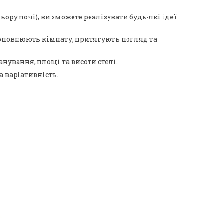
ору ночі), ви зможете реалізувати будь-які ідеї
о доповнюють кімнату, притягують погляд та
ування, площі та висоти стелі.
а варіативність.