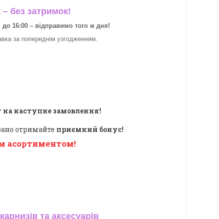
– без затримок!
о 16:00 – відправимо того ж дня!
авка за
попереднім узгодженням.
 на наступне замовлення!
овано отримайте
приємний бонус!
м асортиментом!
карнизів та аксесуарів