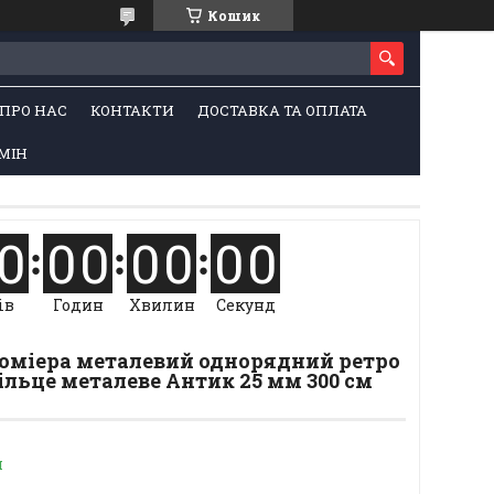
Кошик
ПРО НАС
КОНТАКТИ
ДОСТАВКА ТА ОПЛАТА
МІН
0
0
0
0
0
0
0
ів
Годин
Хвилин
Секунд
Люміера металевий однорядний ретро
ільце металеве Антик 25 мм 300 см
и