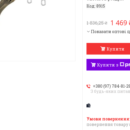
Код:
8915
1 469 
1 836,25 ₴
Показати оптові 
Купити
Купити з
+380 (97) 784-81-2
З будь-яких пита
повернення товару 