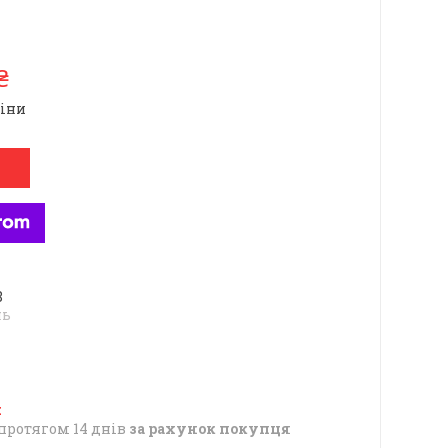
₴
ціни
8
нь
протягом 14 днів
за рахунок покупця