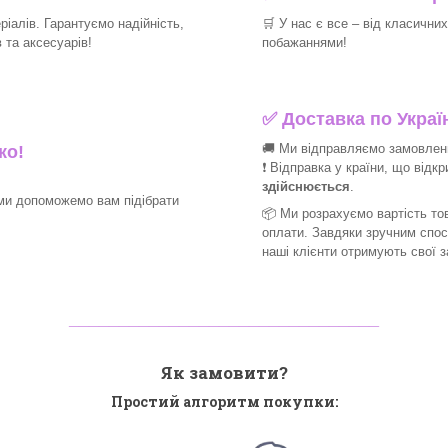
іалів. Гарантуємо надійність,
🛒
У нас є все – від класични
та аксесуарів!​
побажаннями!​
✅
Доставка по Україн
🚚 Ми відправляємо замовлення
ко!
❗ Відправка у країни, що відк
здійснюється
.
ми допоможемо вам підібрати
📦 Ми
розрахуємо вартість тов
оплати. Завдяки зручним спо
наші клієнти отримують свої 
_______________________________
Як замовити?
Простий алгоритм покупки: