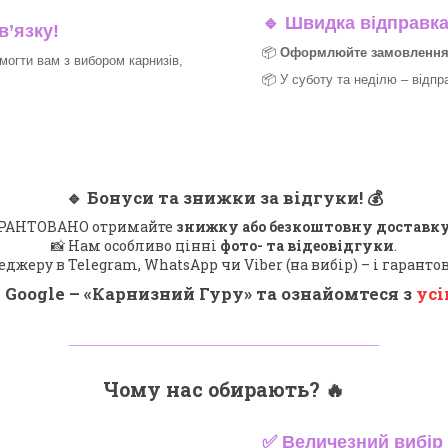
🔹
Швидка відправка 
в’язку!
📦
Оформлюйте замовлення д
могти вам з вибором карнизів,
📦 У суботу та неділю – відпр
🔹
Бонуси та знижки за відгуки!
💰
 ГАРАНТОВАНО отримайте
знижку або безкоштовну доставку
📸 Нам особливо цінні
фото- та відеовідгуки
.
еджеру в Telegram, WhatsApp чи Viber (на вибір) – і гарант
 Google – «
Карнизний Гуру
» та ознайомтеся з
усі
_______________________________
Чому нас обирають?
🔥
✅
Величезний вибір 