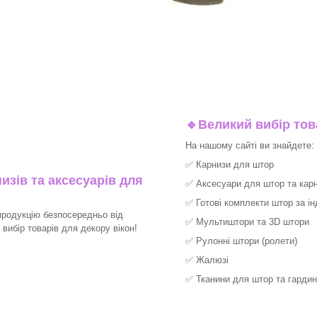
🔹
Великий вибір тов
На нашому сайті ви знайдете:
✅
Карнизи для штор
изів та аксесуарів для
✅
Аксесуари для штор та карн
✅
Готові комплекти штор за і
продукцію безпосередньо від
✅
Мультиштори та 3D штори
ибір товарів для декору вікон!​
✅
Рулонні штори (ролети)
✅
Жалюзі
✅
Тканини для штор та гардин