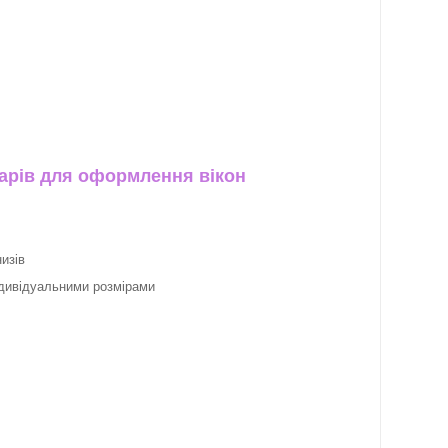
арів для оформлення вікон
изів
ндивідуальними розмірами