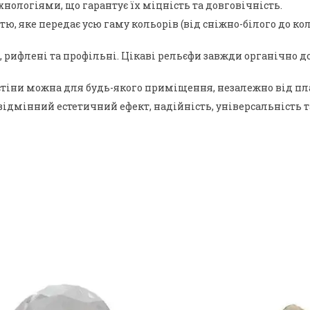
нологіями, що гарантує їх міцність та довговічність.
 яке передає усю гаму кольорів (від сніжно-білого до коль
ні, рифлені та профільні. Цікаві рельєфи завжди органічн
тіни можна для будь-якого приміщення, незалежно від план
відмінний естетичний ефект, надійність, універсальність т