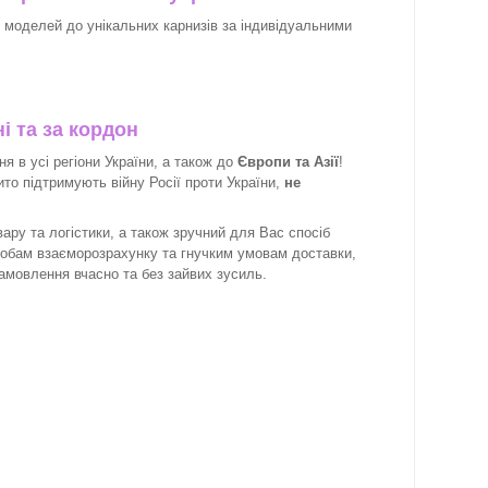
х моделей до унікальних карнизів за індивідуальними
і та за кордон
 в усі регіони України, а також до
Європи та Азії
!
рито підтримують війну Росії проти України,
не
ару та логістики, а також зручний для Вас спосіб
собам взаєморозрахунку та гнучким умовам доставки,
замовлення вчасно та без зайвих зусиль.