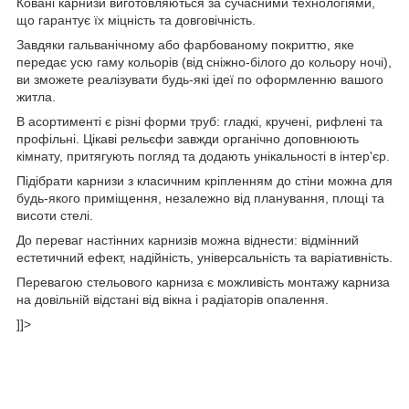
Ковані карнизи виготовляються за сучасними технологіями,
що гарантує їх міцність та довговічність.
Завдяки гальванічному або фарбованому покриттю, яке
передає усю гаму кольорів (від сніжно-білого до кольору ночі),
ви зможете реалізувати будь-які ідеї по оформленню вашого
житла.
В асортименті є різні форми труб: гладкі, кручені, рифлені та
профільні. Цікаві рельєфи завжди органічно доповнюють
кімнату, притягують погляд та додають унікальності в інтер'єр.
Підібрати карнизи з класичним кріпленням до стіни можна для
будь-якого приміщення, незалежно від планування, площі та
висоти стелі.
До переваг настінних карнизів можна віднести: відмінний
естетичний ефект, надійність, універсальність та варіативність.
Перевагою стельового карниза є можливість монтажу карниза
на довільній відстані від вікна і радіаторів опалення.
]]>