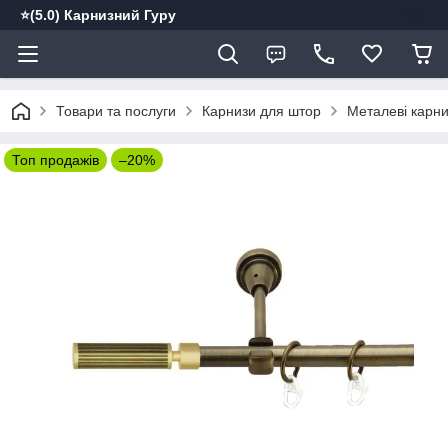
⭐️(5.0) Карнизний Гуру
Товари та послуги
Карнизи для штор
Металеві карн
Топ продажів
–20%