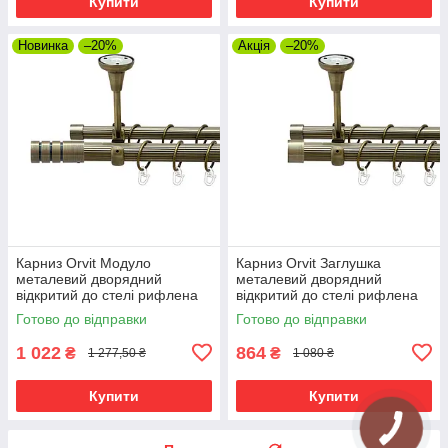
Купити
Купити
Новинка
–20%
Акція
–20%
Карниз Orvit Модуло
Карниз Orvit Заглушка
металевий дворядний
металевий дворядний
відкритий до стелі рифлена
відкритий до стелі рифлена
труба кільце металеве Антик
труба кільце металеве Антик
Готово до відправки
Готово до відправки
25\19 мм 160 см (00-
25\19 мм 160 см (00-
00025720)
00025716)
1 022
864
₴
₴
1 277,50 ₴
1 080 ₴
Купити
Купити