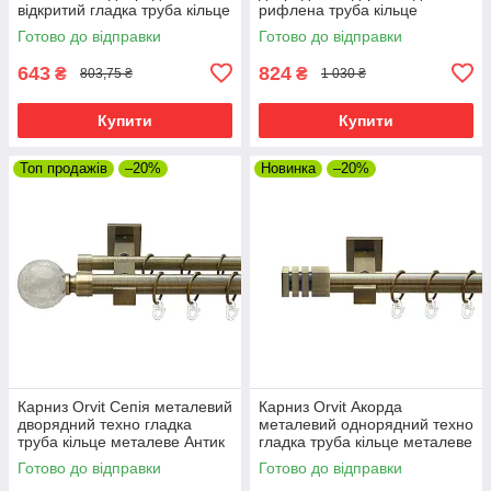
відкритий гладка труба кільце
рифлена труба кільце
металеве Антик 25 мм 160
металеве Антик 25\16 мм 160
Готово до відправки
Готово до відправки
см (00-00025576)
см (00-00025700)
643
824
₴
₴
803,75 ₴
1 030 ₴
Купити
Купити
Топ продажів
–20%
Новинка
–20%
Карниз Orvit Сепія металевий
Карниз Orvit Акорда
дворядний техно гладка
металевий однорядний техно
труба кільце металеве Антик
гладка труба кільце металеве
25\19 мм 160 см (00-
Антик 25 мм 160 см (00-
Готово до відправки
Готово до відправки
00026044)
00025800)