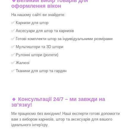
🔹
Великий вибір товарів для
оформлення вікон
На нашому сайті ви знайдете:
✅
Карнизи для штор
✅
Аксесуари для штор та карнизів
✅
Готові комплекти штор за індивідуальними розмірами
✅
Мультиштори та 3D штори
✅
Рулонні штори (ролети)
✅
Жалюзі
✅
Тканини для штор та гардин
🔹 Консультації 24/7 – ми завжди на
зв’язку!
Ми працюємо без вихідних! Наші експерти готові допомогти
вам з вибором карнизів, штор та аксесуарів для вашого
ідеального інтер'єру.​