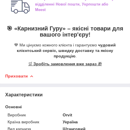
відділенні
Нової пошти, Укрпошти або
Meest
🎯 «
Карнизний Гуру
» –
якісні
товари для
вашого інтер'єру!
💙 Ми цінуємо кожного клієнта і гарантуємо
чудовий
клієнтський сервіс, швидку доставку та якісну
продукцію
.
🛒
Зробіть замовлення вже зараз
🎁
Приховати
Характеристики
Основні
Виробник
Orvit
Країна виробник
Україна
Вид карниза
Штанговий