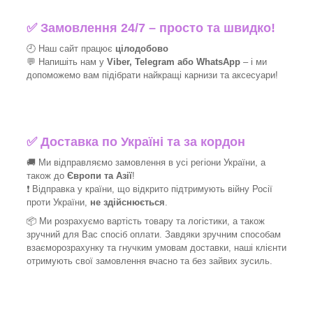
✅
Замовлення 24/7 – просто та швидко!
🕘 Наш сайт працює
цілодобово
💬 Напишіть нам у
Viber, Telegram або WhatsApp
–
і
ми
допоможемо вам підібрати найкращі
карнизи та аксесуари!
✅
Доставка по Україні та за кордон
🚚 Ми відправляємо замовлення в усі регіони України, а
також до
Європи та Азії
!
❗ Відправка у країни, що відкрито підтримують війну Росії
проти України,
не здійснюється
.
📦 Ми
розрахуємо вартість товару та логістики, а також
зручний для Вас спосіб оплати. Завдяки зручним способам
взаєморозрахунку та гнучким умовам доставки, наші клієнти
отримують свої замовлення вчасно та без зайвих зусиль.
_______________________________