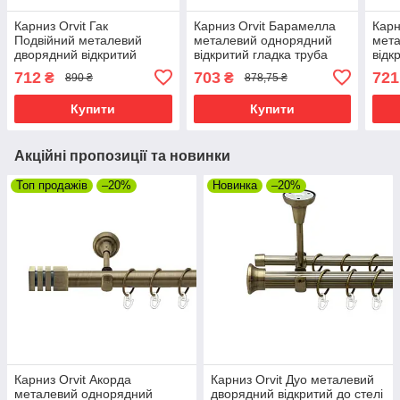
Карниз Orvit Гак
Карниз Orvit Барамелла
Карн
Подвійний металевий
металевий однорядний
мет
дворядний відкритий
відкритий гладка труба
відк
гладка труба кільце
кільце металеве Антик 25
кіль
712
703
721
₴
₴
890 ₴
878,75 ₴
металеве Антик 16\16 мм
мм 160 см (4223942)
мм 1
160 см (7318521)
Купити
Купити
Акційні пропозиції та новинки
Топ продажів
–20%
Новинка
–20%
Карниз Orvit Акорда
Карниз Orvit Дуо металевий
металевий однорядний
дворядний відкритий до стелі