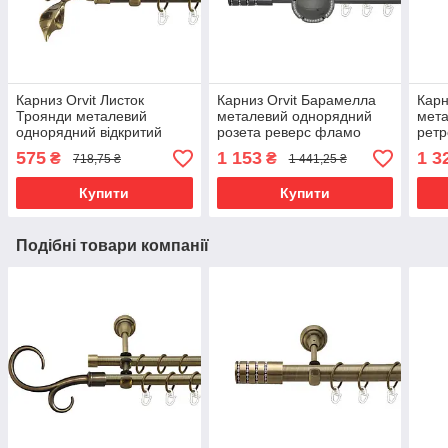
Карниз Orvit Листок
Карниз Orvit Барамелла
Карн
Троянди металевий
металевий однорядний
мет
однорядний відкритий
розета реверс фламо
ретр
рифлена труба кільце
профільна труба Онікс 19
кіль
575
1 153
1 3
₴
₴
718,75 ₴
1 441,25 ₴
металеве Антик 19 мм 200
мм 160 см (6678843)
мм 3
см (00-00021972)
Купити
Купити
Подібні товари компанії