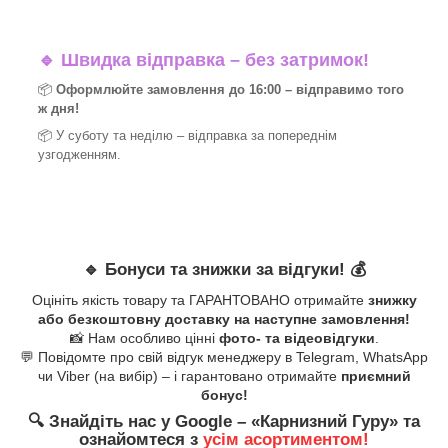
🔹
Швидка відправка – без затримок!
📦
Оформлюйте замовлення до 16:00 – відправимо того
ж дня!
📦 У суботу та неділю – відправка за
попереднім
узгодженням.
🔹
Бонуси та знижки за відгуки!
💰
Оцініть якість товару та ГАРАНТОВАНО отримайте
знижку
або безкоштовну доставку на наступне замовлення!
📸 Нам особливо цінні
фото- та відеовідгуки
.
💬 Повідомте про свій відгук менеджеру в Telegram, WhatsApp
чи Viber (на вибір) – і гарантовано отримайте
приємний
бонус!
🔍
Знайдіть нас у Google – «
Карнизний Гуру
» та
ознайомтеся з
усім асортиментом!