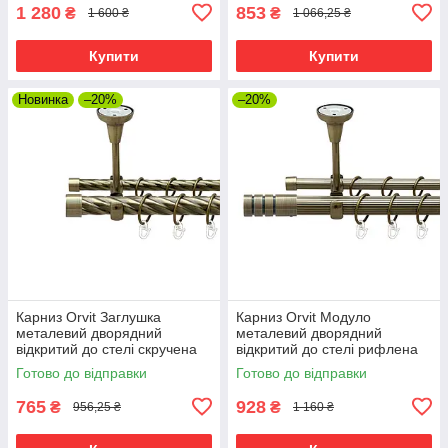
1 280
853
₴
₴
1 600 ₴
1 066,25 ₴
Купити
Купити
Новинка
–20%
–20%
Карниз Orvit Заглушка
Карниз Orvit Модуло
металевий дворядний
металевий дворядний
відкритий до стелі скручена
відкритий до стелі рифлена
труба кільце металеве Антик
труба кільце металеве Антик
Готово до відправки
Готово до відправки
25\16 мм 160 см (00-
25\16 мм 160 см (00-
00025772)
00025708)
765
928
₴
₴
956,25 ₴
1 160 ₴