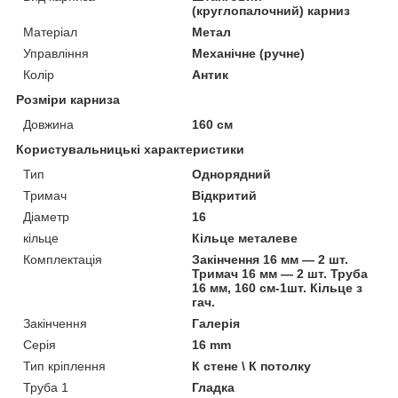
(круглопалочний) карниз
Матеріал
Метал
Управління
Механічне (ручне)
Колір
Антик
Розміри карниза
Довжина
160 см
Користувальницькі характеристики
Тип
Однорядний
Тримач
Відкритий
Діаметр
16
кільце
Кільце металеве
Комплектація
Закінчення 16 мм — 2 шт.
Тримач 16 мм — 2 шт. Труба
16 мм, 160 см-1шт. Кільце з
гач.
Закінчення
Галерія
Серія
16 mm
Тип кріплення
К стене \ К потолку
Труба 1
Гладка