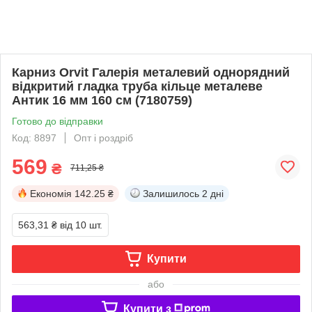
Карниз Orvit Галерія металевий однорядний
відкритий гладка труба кільце металеве
Антик 16 мм 160 см (7180759)
Готово до відправки
Код: 8897
Опт і роздріб
569
₴
711,25 ₴
Економія
142.25 ₴
Залишилось
2 дні
563,31 ₴
від 10 шт.
Купити
або
Купити з