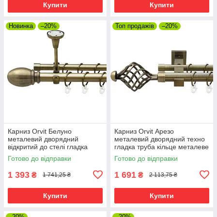
Купити
Купити
Новинка
–20%
Топ продажів
–20%
Карниз Orvit Белуно
Карниз Orvit Арезо
металевий дворядний
металевий дворядний техно
відкритий до стелі гладка
гладка труба кільце металеве
труба кільце металеве Антик
Антик 25\19 мм 240 см (00-
Готово до відправки
Готово до відправки
25\19 мм 240 см (00-
00025946)
00018594)
1 393
1 691
₴
₴
1 741,25 ₴
2 113,75 ₴
Купити
Купити
–20%
–20%