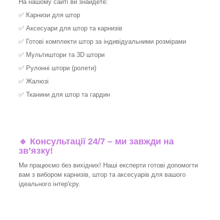
На нашому сайті ви знайдете:
✅
Карнизи для штор
✅
Аксесуари для штор та карнизів
✅
Готові комплекти штор за індивідуальними розмірами
✅
Мультиштори та 3D штори
✅
Рулонні штори (ролети)
✅
Жалюзі
✅
Тканини для штор та гардин
🔹 Консультації 24/7 – ми завжди на
зв’язку!
Ми працюємо без вихідних! Наші експерти готові допомогти
вам з вибором карнизів, штор та аксесуарів для вашого
ідеального інтер'єру.​