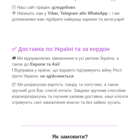
🕘 Наш сайт працює
цілодобово
💬 Напишіть нам у
Viber, Telegram або WhatsApp
–
і
ми
допоможемо вам підібрати найкращі
карнизи та аксесуари!
✅
Доставка по Україні та за кордон
🚚 Ми відправляємо замовлення в усі регіони України, а
також до
Європи та Азії
!
❗ Відправка у країни, що відкрито підтримують війну Росії
проти України,
не здійснюється
.
📦 Ми
розрахуємо вартість товару та логістики, а також
зручний для Вас спосіб оплати. Завдяки зручним способам
взаєморозрахунку та гнучким умовам доставки, наші клієнти
отримують свої замовлення вчасно та без зайвих зусиль.
_______________________________
Як замовити?