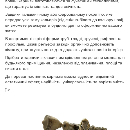
Ковані карнизи виготовляються за сучасними технологіями,
що гарантує їх міцність та довговічність.
Завдяки гальванічному або фарбованому покриттю, яке
передає усю гаму кольорів (від сніжно-білого до кольору ночі),
ви зможете реалізувати будь-які ідеї по оформленню вашого
житла.
В асортименті є різні форми труб: гладкі, кручені, рифлені та
профільні. Цікаві рельєфи завжди органічно доповнюють
кімнату, притягують погляд та додають унікальності в інтер'єр.
Підібрати карнизи з класичним кріпленням до стіни можна для
будь-якого приміщення, незалежно від планування, площі та
висоти стелі.
До переваг настінних карнизів можна віднести: відмінний
естетичний ефект, надійність, універсальність та варіативність.
]]>