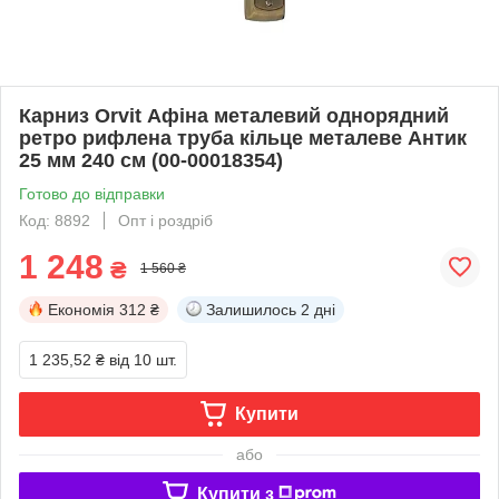
Карниз Orvit Афіна металевий однорядний
ретро рифлена труба кільце металеве Антик
25 мм 240 см (00-00018354)
Готово до відправки
Код: 8892
Опт і роздріб
1 248
₴
1 560 ₴
Економія
312 ₴
Залишилось
2 дні
1 235,52 ₴
від 10 шт.
Купити
або
Купити з