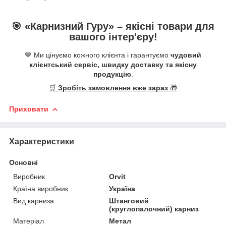
🎯 «
Карнизний Гуру
» –
якісні
товари для
вашого інтер'єру!
💙 Ми цінуємо кожного клієнта і гарантуємо
чудовий
клієнтський сервіс, швидку доставку та якісну
продукцію
.
🛒
Зробіть замовлення вже зараз
🎁
Приховати
Характеристики
Основні
Виробник
Orvit
Країна виробник
Україна
Вид карниза
Штанговий
(круглопалочний) карниз
Матеріал
Метал