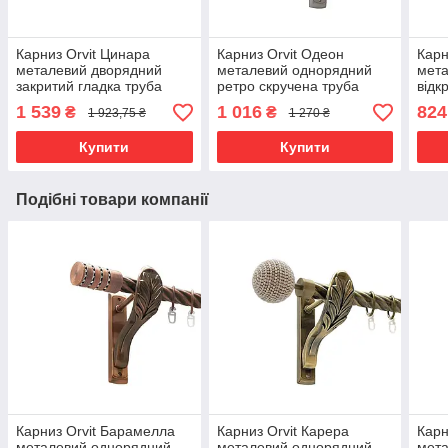
Карниз Orvit Цинара
Карниз Orvit Одеон
Карн
металевий дворядний
металевий однорядний
мет
закритий гладка труба
ретро скручена труба
відк
кільце фасонне металеве
кільце металеве Сатин 25
кіль
1 539
1 016
824
₴
₴
1 923,75 ₴
1 270 ₴
Мідь 19\16 мм 240 см
мм 200 см (00-00011416)
Нерж
(6938888)
300 
Купити
Купити
Подібні товари компанії
Карниз Orvit Барамелла
Карниз Orvit Карера
Карн
металевий однорядний
металевий однорядний
мет