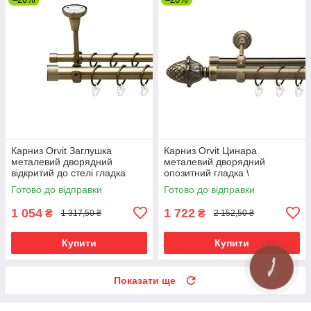
Карниз Orvit Заглушка
Карниз Orvit Цинара
металевий дворядний
металевий дворядний
відкритий до стелі гладка
опозитний гладка \
труба кільце металеве Антик
профільна труба кільце
Готово до відправки
Готово до відправки
25\16 мм 240 см (00-
металеве Антик 25\19 мм 240
00025626)
см (7524150)
1 054
1 722
₴
₴
1 317,50 ₴
2 152,50 ₴
Купити
Купити
Показати ще