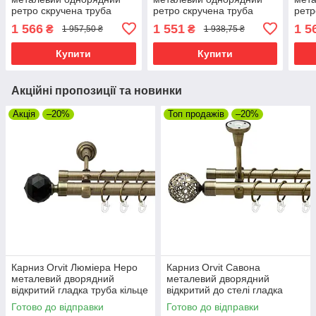
ретро скручена труба
ретро скручена труба
ретр
кільце металеве Мідь 25
кільце металеве Антик 25
кіль
1 566
1 551
1 5
₴
₴
1 957,50 ₴
1 938,75 ₴
мм 240 см (00-00021789)
мм 160 см (00-00021631)
Золо
0001
Купити
Купити
Акційні пропозиції та новинки
Акція
–20%
Топ продажів
–20%
Карниз Orvit Люміера Неро
Карниз Orvit Савона
металевий дворядний
металевий дворядний
відкритий гладка труба кільце
відкритий до стелі гладка
металеве Антик 25\19 мм 240
труба кільце металеве Антик
Готово до відправки
Готово до відправки
см (00-00024370)
25\19 мм 240 см (00-