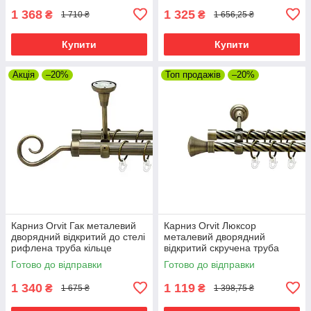
00018658)
1 368
1 325
₴
₴
1 710 ₴
1 656,25 ₴
Купити
Купити
Акція
–20%
Топ продажів
–20%
Карниз Orvit Гак металевий
Карниз Orvit Люксор
дворядний відкритий до стелі
металевий дворядний
рифлена труба кільце
відкритий скручена труба
металеве Антик 25\19 мм 240
кільце металеве Антик 19\19
Готово до відправки
Готово до відправки
см (00-00018847)
мм 240 см (00-00022231)
1 340
1 119
₴
₴
1 675 ₴
1 398,75 ₴