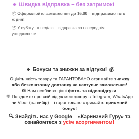
🔹
Швидка відправка – без затримок!
📦
Оформлюйте замовлення до 16:00 – відправимо того
ж дня!
📦 У суботу та неділю – відправка за
попереднім
узгодженням.
🔹
Бонуси та знижки за відгуки!
💰
Оцініть якість товару та ГАРАНТОВАНО отримайте
знижку
або безкоштовну доставку на наступне замовлення!
📸 Нам особливо цінні
фото- та відеовідгуки
.
💬 Повідомте про свій відгук менеджеру в Telegram, WhatsApp
чи Viber (на вибір) – і гарантовано отримайте
приємний
бонус!
🔍
Знайдіть нас у Google – «
Карнизний Гуру
» та
ознайомтеся з
усім асортиментом!
_______________________________