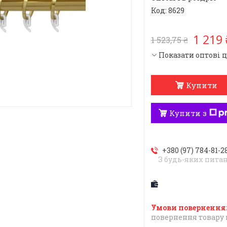
Код:
8629
1 219 
1 523,75 ₴
Показати оптові 
Купити
Купити з
+380 (97) 784-81-2
З будь-яких пита
повернення товару 