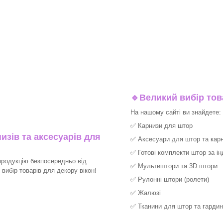
🔹
Великий вибір тов
На нашому сайті ви знайдете:
✅
Карнизи для штор
изів та аксесуарів для
✅
Аксесуари для штор та карн
✅
Готові комплекти штор за і
продукцію безпосередньо від
✅
Мультиштори та 3D штори
ибір товарів для декору вікон!​
✅
Рулонні штори (ролети)
✅
Жалюзі
✅
Тканини для штор та гардин