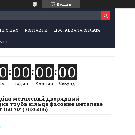
Кошик
ПРО НАС
КОНТАКТИ
ДОСТАВКА ТА ОПЛАТА
МІН
0
0
0
0
0
0
0
ів
Годин
Хвилин
Секунд
Афіна металевий дворядний
ка труба кільце фасонне металеве
 160 см (7035405)
и