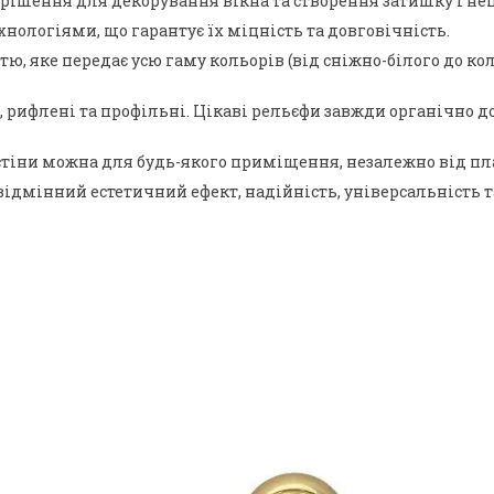
рішення для декорування вікна та створення затишку і неп
нологіями, що гарантує їх міцність та довговічність.
 яке передає усю гаму кольорів (від сніжно-білого до коль
ні, рифлені та профільні. Цікаві рельєфи завжди органічн
тіни можна для будь-якого приміщення, незалежно від план
відмінний естетичний ефект, надійність, універсальність т