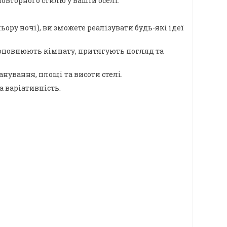
овторного стилю у вашій оселі.
ору ночі), ви зможете реалізувати будь-які ідеї
о доповнюють кімнату, притягують погляд та
ування, площі та висоти стелі.
а варіативність.