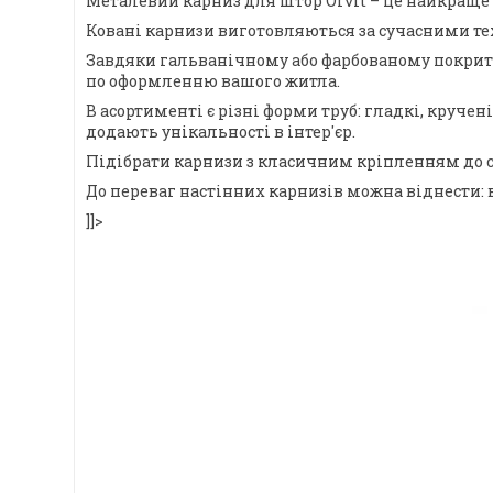
Металевий карниз для штор Orvit – це найкраще 
Ковані карнизи виготовляються за сучасними тех
Завдяки гальванічному або фарбованому покриттю,
по оформленню вашого житла.
В асортименті є різні форми труб: гладкі, круче
додають унікальності в інтер'єр.
Підібрати карнизи з класичним кріпленням до с
До переваг настінних карнизів можна віднести: 
]]>