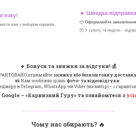
🔹
Швидка відправка 
в’язку!
📦
Оформлюйте замовлення д
могти вам з вибором карнизів,
📦 У суботу та неділю – відпр
🔹
Бонуси та знижки за відгуки!
💰
 ГАРАНТОВАНО отримайте
знижку або безкоштовну доставку
📸 Нам особливо цінні
фото- та відеовідгуки
.
еджеру в Telegram, WhatsApp чи Viber (на вибір) – і гарант
 Google – «
Карнизний Гуру
» та ознайомтеся з
усі
_______________________________
Чому нас обирають?
🔥