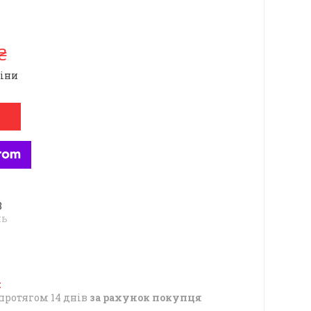
₴
ціни
8
нь
протягом 14 днів
за рахунок покупця