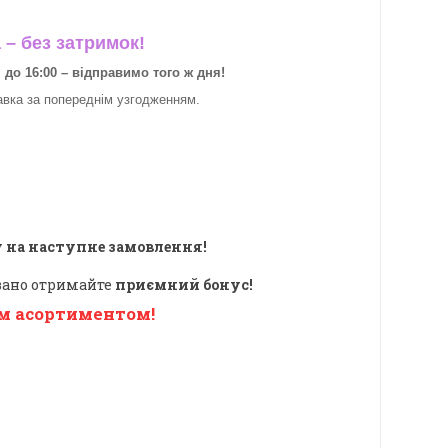
– без затримок!
о 16:00 – відправимо того ж дня!
авка за
попереднім узгодженням.
 на наступне замовлення!
овано отримайте
приємний бонус!
м асортиментом!