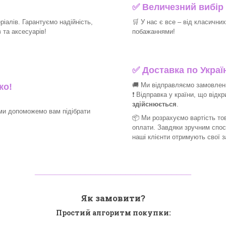
✅
Величезний вибір 
іалів. Гарантуємо надійність,
🛒
У нас є все – від класични
та аксесуарів!​
побажаннями!​
✅
Доставка по Україн
🚚 Ми відправляємо замовлення
ко!
❗ Відправка у країни, що відк
здійснюється
.
ми допоможемо вам підібрати
📦 Ми
розрахуємо вартість тов
оплати. Завдяки зручним спо
наші клієнти отримують свої 
_______________________________
Як замовити?
Простий алгоритм покупки: