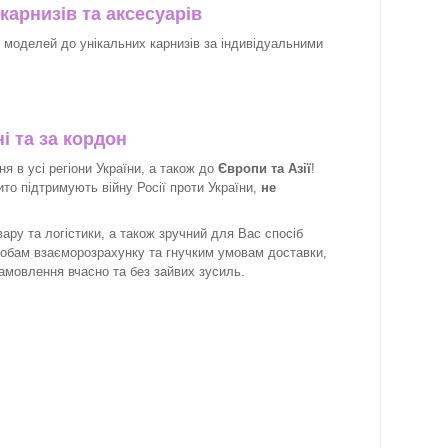
карнизів та аксесуарів
х моделей до унікальних карнизів за індивідуальними
і та за кордон
 в усі регіони України, а також до
Європи та Азії
!
рито підтримують війну Росії проти України,
не
ару та логістики, а також зручний для Вас спосіб
собам взаєморозрахунку та гнучким умовам доставки,
замовлення вчасно та без зайвих зусиль.