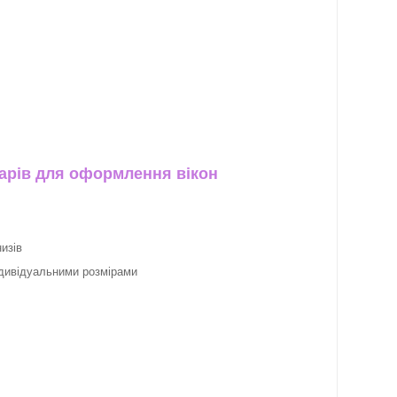
арів для оформлення вікон
изів
ндивідуальними розмірами