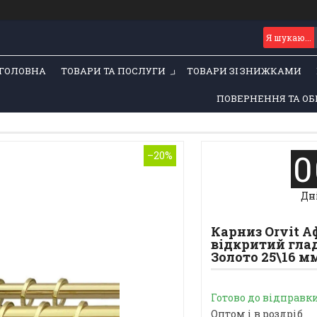
ГОЛОВНА
ТОВАРИ ТА ПОСЛУГИ
ТОВАРИ ЗІ ЗНИЖКАМИ
ПОВЕРНЕННЯ ТА ОБ
0
–20%
Дн
Карниз Orvit 
відкритий глад
Золото 25\16 мм
Готово до відправк
Оптом і в роздріб