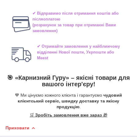
✔ Відправимо після отримання коштів або
післяоплатою
(розрахунок за товар при отриманні Вами
замовлення)
✔ Отримайте замовлення у найближчому
відділенні
Нової пошти, Укрпошти або
Meest
🎯 «
Карнизний Гуру
» –
якісні
товари для
вашого інтер'єру!
💙 Ми цінуємо кожного клієнта і гарантуємо
чудовий
клієнтський сервіс, швидку доставку та якісну
продукцію
.
🛒
Зробіть замовлення вже зараз
🎁
Приховати