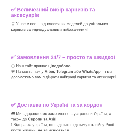
✅
Величезний вибір карнизів та
аксесуарів
🛒
У нас є все – від класичних моделей до унікальних
карнизів за індивідуальними побажаннями!​
✅
Замовлення 24/7 – просто та швидко!
🕘 Наш сайт працює
цілодобово
💬 Напишіть нам у
Viber, Telegram або WhatsApp
–
і
ми
допоможемо вам підібрати найкращі
карнизи та аксесуари!
✅
Доставка по Україні та за кордон
🚚 Ми відправляємо замовлення в усі регіони України, а
також до
Європи та Азії
!
❗ Відправка у країни, що відкрито підтримують війну Росії
проти України,
не здійснюється
.