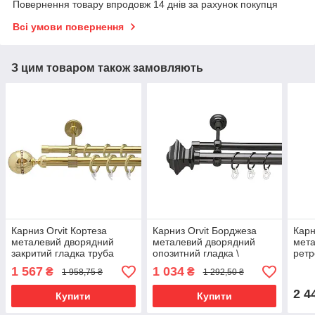
Повернення товару впродовж 14 днів за рахунок покупця
Всі умови повернення
З цим товаром також замовляють
Карниз Orvit Кортеза
Карниз Orvit Борджеза
Карн
металевий дворядний
металевий дворядний
мета
закритий гладка труба
опозитний гладка \
ретр
кільце фасонне металеве
профільна труба кільце
мета
1 567
1 034
₴
₴
1 958,75 ₴
1 292,50 ₴
Золото 19\16 мм 240 см
металеве Онікс 25\19 мм
300 
(00-00009340)
160 см (6708152)
2 4
Купити
Купити