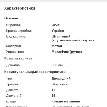
Характеристики
Основні
Виробник
Orvit
Країна виробник
Україна
Вид карниза
Штанговий
(круглопалочний) карниз
Матеріал
Метал
Управління
Механічне (ручне)
Розміри карниза
Довжина
300 см
Користувальницькі характеристики
Тип
Дворядний
Тримач
Закритий
Діаметр
16
Діаметр 2
16
кільце
Кільце металеве