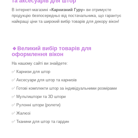
та аксесуарів для штор
В інтернет-магазині «
Карнизний Гуру
» ви отримуєте
продукцію безпосередньо від постачальника, що гарантує
найкращі ціни та широкий вибір товарів для декору вікон!​
🔹
Великий вибір товарів для
оформлення вікон
На нашому сайті ви знайдете:
✅
Карнизи для штор
✅
Аксесуари для штор та карнизів
✅
Готові комплекти штор за індивідуальними розмірами
✅
Мультиштори та 3D штори
✅
Рулонні штори (ролети)
✅
Жалюзі
✅
Тканини для штор та гардин