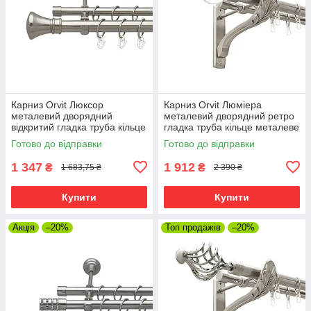
Карниз Orvit Люксор
Карниз Orvit Люміера
металевий дворядний
металевий дворядний ретро
відкритий гладка труба кільце
гладка труба кільце металеве
металеве Нержавіюча Сталь
Нержавіюча Сталь 25\19 мм
Готово до відправки
Готово до відправки
25\19 мм 300 см (7075454)
300 см (00-00021610)
1 347
1 912
₴
₴
1 683,75 ₴
2 390 ₴
Купити
Купити
Акція
–20%
Топ продажів
–20%