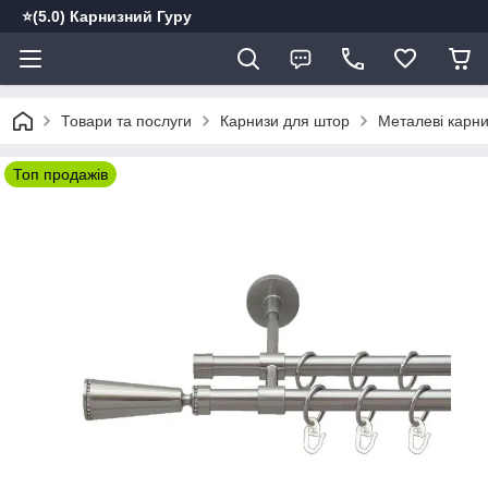
⭐️(5.0) Карнизний Гуру
Товари та послуги
Карнизи для штор
Металеві карн
Топ продажів