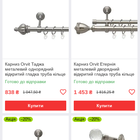
Карниз Orvit Таджа
Карниз Orvit Етернія
металевий однорядний
металевий дворядний
відкритий гладка труба кільце
відкритий гладка труба кільце
металеве Нержавіюча Сталь
металеве Нержавіюча Сталь
Готово до відправки
Готово до відправки
19 мм 300 см (00-00015981)
25\19 мм 300 см (7075446)
838
1 453
₴
₴
1 047,50 ₴
1 816,25 ₴
Купити
Купити
Акція
–20%
Акція
–20%