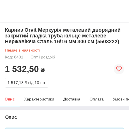
Карниз Orvit Меркурія металевий дворядний
закритий гладка труба кільце металеве
Нержавіюча Сталь 16\16 мм 300 см (5503222)
Немає в наявності
Код: 8491
Опт і роздріб
1 532,50
₴
1 517,18 ₴
від 10 шт.
Опис
Характеристики
Доставка
Оплата
Умови п
Опис