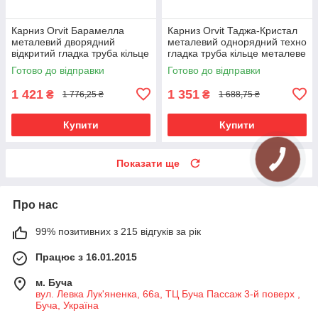
Карниз Orvit Барамелла
Карниз Orvit Таджа-Кристал
металевий дворядний
металевий однорядний техно
відкритий гладка труба кільце
гладка труба кільце металеве
металеве Нержавіюча Сталь
Нержавіюча Сталь 25 мм 300
Готово до відправки
Готово до відправки
25\19 мм 300 см (7075438)
см (00-00026516)
1 421
1 351
₴
₴
1 776,25 ₴
1 688,75 ₴
Купити
Купити
Показати ще
Про нас
99% позитивних з 215 відгуків за рік
Працює з 16.01.2015
м. Буча
вул. Левка Лук'яненка, 66а, ТЦ Буча Пассаж 3-й поверх ,
Буча, Україна