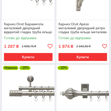
Карниз Orvit Барамелла
Карниз Orvit Арезо
металевий дворядний
металевий дворядний ретро
відкритий гладка труба кільце
гладка труба кільце металеве
металеве Нержавіюча Сталь
Нержавіюча Сталь 25\19 мм
Готово до відправки
Готово до відправки
19\19 мм 300 см (00-
300 см (00-00021582)
00016053)
1 287
1 874
₴
₴
1 608,75 ₴
2 342,50 ₴
Купити
Купити
Новинка
–20%
–20%