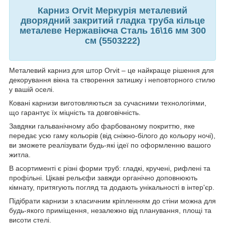
Карниз Orvit Меркурія металевий
дворядний закритий гладка труба кільце
металеве Нержавіюча Сталь 16\16 мм 300
см (5503222)
Металевий карниз для штор Orvit – це найкраще рішення для
декорування вікна та створення затишку і неповторного стилю
у вашій оселі.
Ковані карнизи виготовляються за сучасними технологіями,
що гарантує їх міцність та довговічність.
Завдяки гальванічному або фарбованому покриттю, яке
передає усю гаму кольорів (від сніжно-білого до кольору ночі),
ви зможете реалізувати будь-які ідеї по оформленню вашого
житла.
В асортименті є різні форми труб: гладкі, кручені, рифлені та
профільні. Цікаві рельєфи завжди органічно доповнюють
кімнату, притягують погляд та додають унікальності в інтер'єр.
Підібрати карнизи з класичним кріпленням до стіни можна для
будь-якого приміщення, незалежно від планування, площі та
висоти стелі.