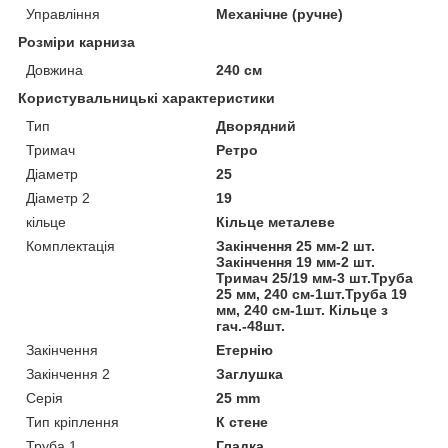
Управління
Механічне (ручне)
Розміри карниза
Довжина
240 см
Користувальницькі характеристики
Тип
Дворядний
Тримач
Ретро
Діаметр
25
Діаметр 2
19
кільце
Кільце металеве
Комплектація
Закінчення 25 мм-2 шт.
Закінчення 19 мм-2 шт.
Тримач 25/19 мм-3 шт.Труба
25 мм, 240 см-1шт.Труба 19
мм, 240 см-1шт. Кільце з
гач.-48шт.
Закінчення
Етернію
Закінчення 2
Заглушка
Серія
25 mm
Тип кріплення
К стене
Труба 1
Гладка