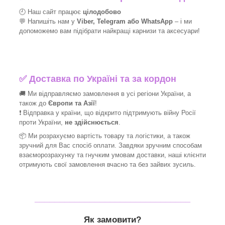
🕘 Наш сайт працює
цілодобово
💬 Напишіть нам у
Viber, Telegram або WhatsApp
–
і
ми
допоможемо вам підібрати найкращі
карнизи та аксесуари!
✅
Доставка по Україні та за кордон
🚚 Ми відправляємо замовлення в усі регіони України, а
також до
Європи та Азії
!
❗ Відправка у країни, що відкрито підтримують війну Росії
проти України,
не здійснюється
.
📦 Ми
розрахуємо вартість товару та логістики, а також
зручний для Вас спосіб оплати. Завдяки зручним способам
взаєморозрахунку та гнучким умовам доставки, наші клієнти
отримують свої замовлення вчасно та без зайвих зусиль.
_______________________________
Як замовити?