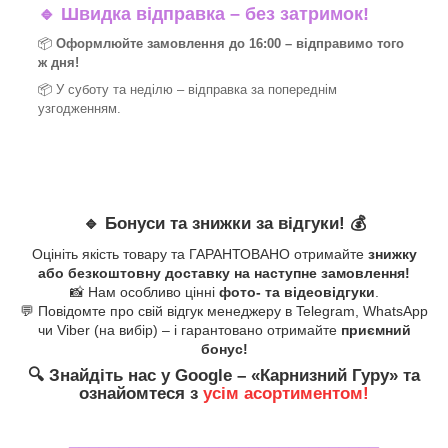
🔹
Швидка відправка – без затримок!
📦
Оформлюйте замовлення до 16:00 – відправимо того
ж дня!
📦 У суботу та неділю – відправка за
попереднім
узгодженням.
🔹
Бонуси та знижки за відгуки!
💰
Оцініть якість товару та ГАРАНТОВАНО отримайте
знижку
або безкоштовну доставку на наступне замовлення!
📸 Нам особливо цінні
фото- та відеовідгуки
.
💬 Повідомте про свій відгук менеджеру в Telegram, WhatsApp
чи Viber (на вибір) – і гарантовано отримайте
приємний
бонус!
🔍
Знайдіть нас у Google – «
Карнизний Гуру
» та
ознайомтеся з
усім асортиментом!
_______________________________