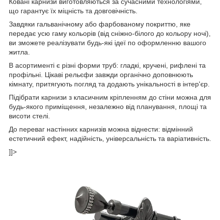
Ковані карнизи виготовляються за сучасними технологіями,
що гарантує їх міцність та довговічність.
Завдяки гальванічному або фарбованому покриттю, яке
передає усю гаму кольорів (від сніжно-білого до кольору ночі),
ви зможете реалізувати будь-які ідеї по оформленню вашого
житла.
В асортименті є різні форми труб: гладкі, кручені, рифлені та
профільні. Цікаві рельєфи завжди органічно доповнюють
кімнату, притягують погляд та додають унікальності в інтер'єр.
Підібрати карнизи з класичним кріпленням до стіни можна для
будь-якого приміщення, незалежно від планування, площі та
висоти стелі.
До переваг настінних карнизів можна віднести: відмінний
естетичний ефект, надійність, універсальність та варіативність.
]]>