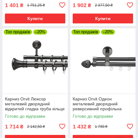
1 401
1 902
₴
₴
1 751,25 ₴
2 377,50 ₴
Купити
Купити
Топ продажів
–20%
Топ продажів
–20%
Карниз Orvit Люксор
Карниз Orvit Одеон
металевий дворядний
металевий дворядний
відкритий гладка труба кільце
реверсивний профільна
фасонне металеве Онікс
труба Онікс 19\19 мм 240 см
Готово до відправки
Готово до відправки
25\16 мм 240 см (6708032)
(6679322)
1 714
1 432
₴
₴
2 142,50 ₴
1 790 ₴