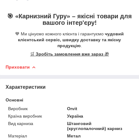
🎯 «
Карнизний Гуру
» –
якісні
товари для
вашого інтер'єру!
💙 Ми цінуємо кожного клієнта і гарантуємо
чудовий
клієнтський сервіс, швидку доставку та якісну
продукцію
.
🛒
Зробіть замовлення вже зараз
🎁
Приховати
Характеристики
Основні
Виробник
Orvit
Країна виробник
Україна
Вид карниза
Штанговий
(круглопалочний) карниз
Матеріал
Метал