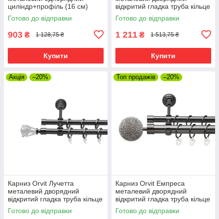
циліндр+профіль (16 см)
відкритий гладка труба кільце
профільна труба Онікс 19 мм
металеве Онікс 19\19 мм 240
Готово до відправки
Готово до відправки
240 см (6678595)
см (00-00014963)
903
1 211
₴
₴
1 128,75 ₴
1 513,75 ₴
Купити
Купити
Акція
–20%
Топ продажів
–20%
Карниз Orvit Лучетта
Карниз Orvit Емпреса
металевий дворядний
металевий дворядний
відкритий гладка труба кільце
відкритий гладка труба кільце
фасонне металеве Онікс
металеве Онікс 25\16 мм 240
Готово до відправки
Готово до відправки
16\16 мм 240 см (4714288)
см (00-00012237)