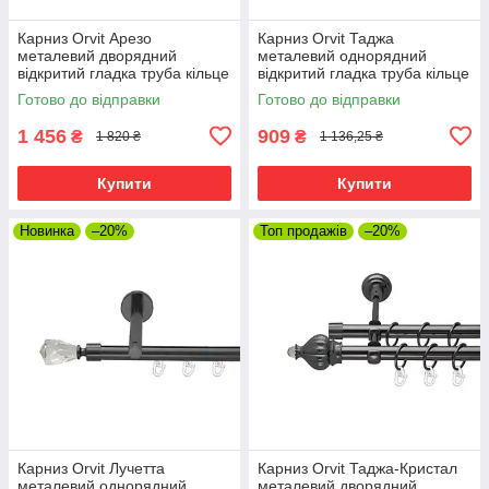
Карниз Orvit Арезо
Карниз Orvit Таджа
металевий дворядний
металевий однорядний
відкритий гладка труба кільце
відкритий гладка труба кільце
металеве Онікс 25\19 мм 240
фасонне металеве Онікс 16
Готово до відправки
Готово до відправки
см (00-00012173)
мм 240 см (4713224)
1 456
909
₴
₴
1 820 ₴
1 136,25 ₴
Купити
Купити
Новинка
–20%
Топ продажів
–20%
Карниз Orvit Лучетта
Карниз Orvit Таджа-Кристал
металевий однорядний
металевий дворядний