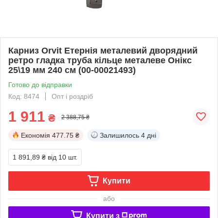
Карниз Orvit Етернія металевий дворядний
ретро гладка труба кільце металеве Онікс
25\19 мм 240 см (00-00021493)
Готово до відправки
Код: 8474
Опт і роздріб
1 911
₴
2 388,75 ₴
Економія
477.75 ₴
Залишилось
4 дні
1 891,89 ₴
від 10 шт.
Купити
або
Купити з