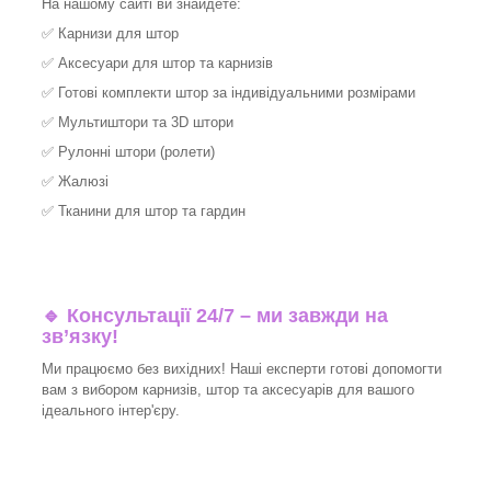
На нашому сайті ви знайдете:
✅
Карнизи для штор
✅
Аксесуари для штор та карнизів
✅
Готові комплекти штор за індивідуальними розмірами
✅
Мультиштори та 3D штори
✅
Рулонні штори (ролети)
✅
Жалюзі
✅
Тканини для штор та гардин
🔹 Консультації 24/7 – ми завжди на
зв’язку!
Ми працюємо без вихідних! Наші експерти готові допомогти
вам з вибором карнизів, штор та аксесуарів для вашого
ідеального інтер'єру.​