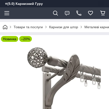
⭐️(5.0) Карнизний Гуру
Товари та послуги
Карнизи для штор
Металеві карн
Новинка
–20%