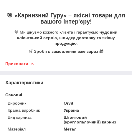
🎯 «
Карнизний Гуру
» –
якісні
товари для
вашого інтер'єру!
💙 Ми цінуємо кожного клієнта і гарантуємо
чудовий
клієнтський сервіс, швидку доставку та якісну
продукцію
.
🛒
Зробіть замовлення вже зараз
🎁
Приховати
Характеристики
Основні
Виробник
Orvit
Країна виробник
Україна
Вид карниза
Штанговий
(круглопалочний) карниз
Матеріал
Метал