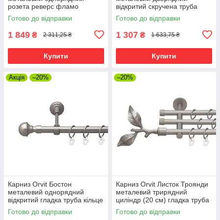
розета реверс фламо
відкритий скручена труба
профільна труба Сатин 19
кільце металеве Сатин 19\16
Готово до відправки
Готово до відправки
мм 300 см (00-00015245)
мм 300 см (00-00023093)
1 849
1 307
₴
₴
2 311,25 ₴
1 633,75 ₴
Купити
Купити
Акція
–20%
–20%
Карниз Orvit Бостон
Карниз Orvit Листок Троянди
металевий однорядний
металевий трирядний
відкритий гладка труба кільце
циліндр (20 см) гладка труба
металеве Сатин 19 мм 300
кільце металеве Сатин
Готово до відправки
Готово до відправки
см (00-00015199)
16\16\16 мм 300 см