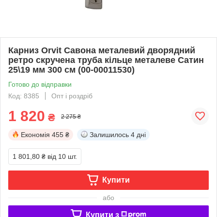
Карниз Orvit Савона металевий дворядний
ретро скручена труба кільце металеве Сатин
25\19 мм 300 см (00-00011530)
Готово до відправки
Код: 8385
Опт і роздріб
1 820
₴
2 275 ₴
Економія
455 ₴
Залишилось
4 дні
1 801,80 ₴
від 10 шт.
Купити
або
Купити з