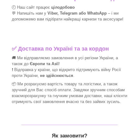
🕘 Наш сайт працює
цілодобово
💬 Напишіть нам у
Viber, Telegram або WhatsApp
–
і
ми
допоможемо вам підібрати найкращі
карнизи та аксесуари!
✅
Доставка по Україні та за кордон
🚚 Ми відправляємо замовлення в усі регіони України, а
також до
Європи та Азії
!
❗ Відправка у країни, що відкрито підтримують війну Росії
проти України,
не здійснюється
.
📦 Ми
розрахуємо вартість товару та логістики, а також
зручний для Вас спосіб оплати. Завдяки зручним способам
взаєморозрахунку та гнучким умовам доставки, наші клієнти
отримують свої замовлення вчасно та без зайвих зусиль.
_______________________________
Як замовити?