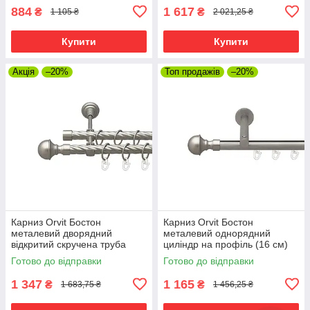
(6099502)
884
1 617
₴
₴
1 105 ₴
2 021,25 ₴
Купити
Купити
Акція
–20%
Топ продажів
–20%
Карниз Orvit Бостон
Карниз Orvit Бостон
металевий дворядний
металевий однорядний
відкритий скручена труба
циліндр на профіль (16 см)
кільце металеве Сатин 19\19
профільна труба Сатин 19
Готово до відправки
Готово до відправки
мм 300 см (00-00023193)
мм 300 см (00-00015083)
1 347
1 165
₴
₴
1 683,75 ₴
1 456,25 ₴