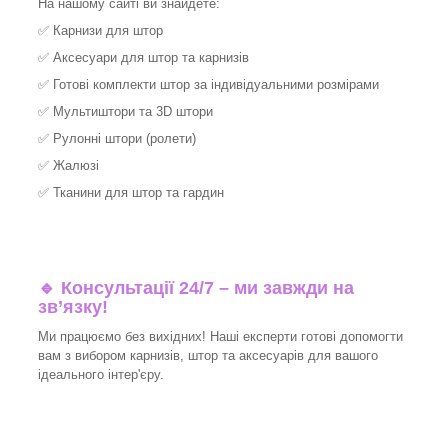
На нашому сайті ви знайдете:
✅
Карнизи для штор
✅
Аксесуари для штор та карнизів
✅
Готові комплекти штор за індивідуальними розмірами
✅
Мультиштори та 3D штори
✅
Рулонні штори (ролети)
✅
Жалюзі
✅
Тканини для штор та гардин
🔹 Консультації 24/7 – ми завжди на
зв’язку!
Ми працюємо без вихідних! Наші експерти готові допомогти
вам з вибором карнизів, штор та аксесуарів для вашого
ідеального інтер'єру.​