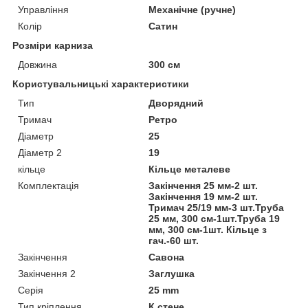
Управління
Механічне (ручне)
Колір
Сатин
Розміри карниза
Довжина
300 см
Користувальницькі характеристики
Тип
Дворядний
Тримач
Ретро
Діаметр
25
Діаметр 2
19
кільце
Кільце металеве
Комплектація
Закінчення 25 мм-2 шт.
Закінчення 19 мм-2 шт.
Тримач 25/19 мм-3 шт.Труба
25 мм, 300 см-1шт.Труба 19
мм, 300 см-1шт. Кільце з
гач.-60 шт.
Закінчення
Савона
Закінчення 2
Заглушка
Серія
25 mm
Тип кріплення
К стене