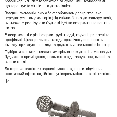
Ковані карнизи виготовляються за сучасними технологіями,
що гарантує їх міцність та довговічність.
Завдяки гальванічному або фарбованому покриттю, яке
передає усю гаму кольорів (від сніжно-білого до кольору ночі),
ви зможете реалізувати будь-які ідеї по оформленню вашого
житла.
В асортименті є різні форми труб: гладкі, кручені, рифлені та
профільні. Цікаві рельєфи завжди органічно доповнюють
кімнату, притягують погляд та додають унікальності в інтер'єр.
Підібрати карнизи з класичним кріпленням до стіни можна для
будь-якого приміщення, незалежно від планування, площі та
висоти стелі.
До переваг настінних карнизів можна віднести: відмінний
естетичний ефект, надійність, універсальність та варіативність.
]]>