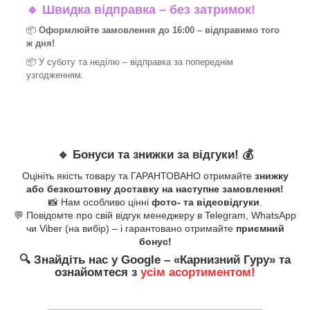
🔹
Швидка відправка – без затримок!
📦
Оформлюйте замовлення до 16:00 – відправимо того
ж дня!
📦 У суботу та неділю – відправка за
попереднім
узгодженням.
🔹
Бонуси та знижки за відгуки!
💰
Оцініть якість товару та ГАРАНТОВАНО отримайте
знижку
або безкоштовну доставку на наступне замовлення!
📸 Нам особливо цінні
фото- та відеовідгуки
.
💬 Повідомте про свій відгук менеджеру в Telegram, WhatsApp
чи Viber (на вибір) – і гарантовано отримайте
приємний
бонус!
🔍
Знайдіть нас у Google – «
Карнизний Гуру
» та
ознайомтеся з
усім асортиментом!
_______________________________