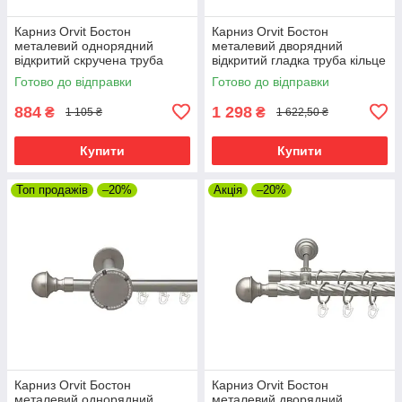
Карниз Orvit Бостон
Карниз Orvit Бостон
металевий однорядний
металевий дворядний
відкритий скручена труба
відкритий гладка труба кільце
кільце металеве Сатин 19 мм
металеве Сатин 19\16 мм
Готово до відправки
Готово до відправки
300 см (00-00022993)
300 см (00-00013691)
884
1 298
₴
₴
1 105 ₴
1 622,50 ₴
Купити
Купити
Топ продажів
–20%
Акція
–20%
Карниз Orvit Бостон
Карниз Orvit Бостон
металевий однорядний
металевий дворядний