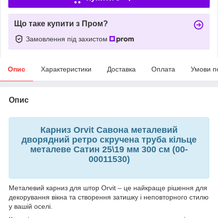
Що таке купити з Пром?
Замовлення під захистом
Опис
Характеристики
Доставка
Оплата
Умови п
Опис
Карниз Orvit Савона металевий
дворядний ретро скручена труба кільце
металеве Сатин 25\19 мм 300 см (00-
00011530)
Металевий карниз для штор Orvit – це найкраще рішення для
декорування вікна та створення затишку і неповторного стилю
у вашій оселі.