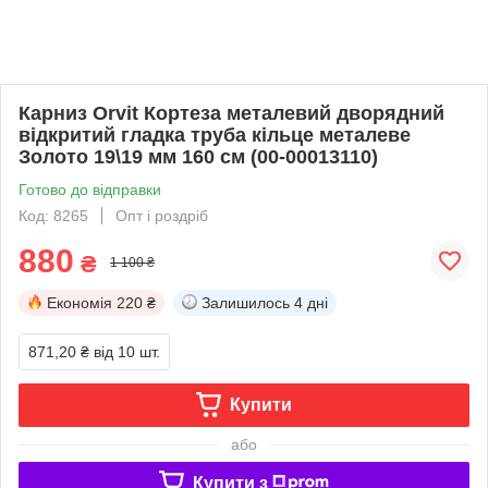
Карниз Orvit Кортеза металевий дворядний
відкритий гладка труба кільце металеве
Золото 19\19 мм 160 см (00-00013110)
Готово до відправки
Код: 8265
Опт і роздріб
880
₴
1 100 ₴
Економія
220 ₴
Залишилось
4 дні
871,20 ₴
від 10 шт.
Купити
або
Купити з