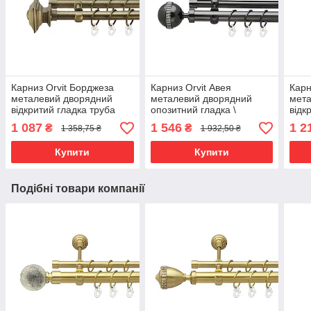
Карниз Orvit Борджеза
Карниз Orvit Авея
Карн
металевий дворядний
металевий дворядний
мета
відкритий гладка труба
опозитний гладка \
відк
кільце металеве Антик
профільна труба кільце
кіль
1 087
1 546
1 2
₴
₴
1 358,75 ₴
1 932,50 ₴
19\19 мм 240 см
металеве Онікс 25\19 мм
25\1
(4016364)
240 см (6708142)
0001
Купити
Купити
Подібні товари компанії