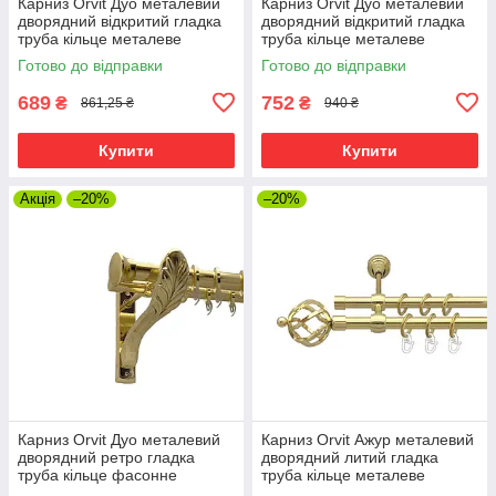
Карниз Orvit Дуо металевий
Карниз Orvit Дуо металевий
дворядний відкритий гладка
дворядний відкритий гладка
труба кільце металеве
труба кільце металеве
Золото 19\16 мм 160 см (00-
Золото 19\19 мм 160 см (00-
Готово до відправки
Готово до відправки
00012986)
00013098)
689
752
₴
₴
861,25 ₴
940 ₴
Купити
Купити
Акція
–20%
–20%
Карниз Orvit Дуо металевий
Карниз Orvit Ажур металевий
дворядний ретро гладка
дворядний литий гладка
труба кільце фасонне
труба кільце металеве
металеве Золото 25\19 мм
Золото 16\16 мм 160 см (00-