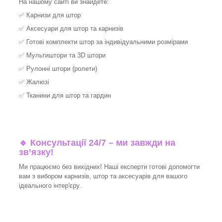
На нашому сайті ви знайдете:
✅
Карнизи для штор
✅
Аксесуари для штор та карнизів
✅
Готові комплекти штор за індивідуальними розмірами
✅
Мультиштори та 3D штори
✅
Рулонні штори (ролети)
✅
Жалюзі
✅
Тканини для штор та гардин
🔹 Консультації 24/7 – ми завжди на
зв’язку!
Ми працюємо без вихідних! Наші експерти готові допомогти
вам з вибором карнизів, штор та аксесуарів для вашого
ідеального інтер'єру.​