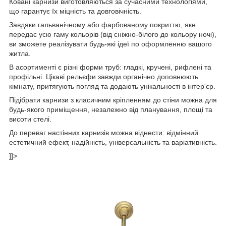
Ковані карнизи виготовляються за сучасними технологіями,
що гарантує їх міцність та довговічність.
Завдяки гальванічному або фарбованому покриттю, яке
передає усю гаму кольорів (від сніжно-білого до кольору ночі),
ви зможете реалізувати будь-які ідеї по оформленню вашого
житла.
В асортименті є різні форми труб: гладкі, кручені, рифлені та
профільні. Цікаві рельєфи завжди органічно доповнюють
кімнату, притягують погляд та додають унікальності в інтер'єр.
Підібрати карнизи з класичним кріпленням до стіни можна для
будь-якого приміщення, незалежно від планування, площі та
висоти стелі.
До переваг настінних карнизів можна віднести: відмінний
естетичний ефект, надійність, універсальність та варіативність.
]]>