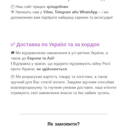
🕘 Наш сайт працює
цілодобово
💬 Напишіть нам у
Viber, Telegram або WhatsApp
–
і
ми
допоможемо вам підібрати найкращі
карнизи та аксесуари!
✅
Доставка по Україні та за кордон
🚚 Ми відправляємо замовлення в усі регіони України, а
також до
Європи та Азії
!
❗ Відправка у країни, що відкрито підтримують війну Росії
проти України,
не здійснюється
.
📦 Ми
розрахуємо вартість товару та логістики, а також
зручний для Вас спосіб оплати. Завдяки зручним способам
взаєморозрахунку та гнучким умовам доставки, наші клієнти
отримують свої замовлення вчасно та без зайвих зусиль.
_______________________________
Як замовити?