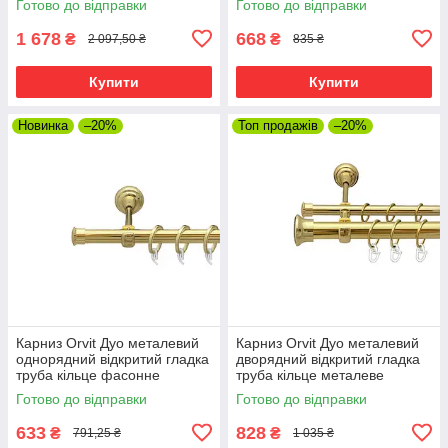
Готово до відправки
Готово до відправки
160 см (00-00009642)
00014319)
1 678
668
₴
₴
2 097,50 ₴
835 ₴
Купити
Купити
Новинка
–20%
Топ продажів
–20%
Карниз Orvit Дуо металевий
Карниз Orvit Дуо металевий
однорядний відкритий гладка
дворядний відкритий гладка
труба кільце фасонне
труба кільце металеве
металеве Золото 19 мм 160
Золото 25\19 мм 160 см (00-
Готово до відправки
Готово до відправки
см (00-00009210)
00012794)
633
828
₴
₴
791,25 ₴
1 035 ₴