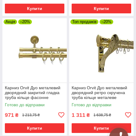
Купити
Купити
Акція
–20%
Топ продажів
–20%
Карниз Orvit Дуо металевий
Карниз Orvit Дуо металевий
дворядний закритий гладка
дворядний ретро скручена
труба кільце фасонне
труба кільце металеве
металеве Золото 19\16 мм
Золото 25\19 мм 160 см (00-
Готово до відправки
Готово до відправки
160 см (00-00009326)
00010891)
971
1 311
₴
₴
1 213,75 ₴
1 638,75 ₴
Купити
Купити