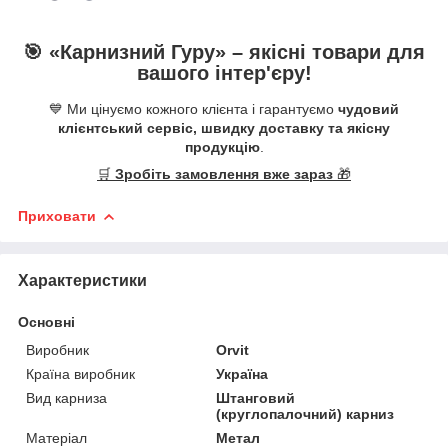
🎯 «
Карнизний Гуру
» –
якісні
товари для
вашого інтер'єру!
💙 Ми цінуємо кожного клієнта і гарантуємо
чудовий
клієнтський сервіс, швидку доставку та якісну
продукцію
.
🛒
Зробіть замовлення вже зараз
🎁
Приховати
Характеристики
Основні
Виробник
Orvit
Країна виробник
Україна
Вид карниза
Штанговий
(круглопалочний) карниз
Матеріал
Метал