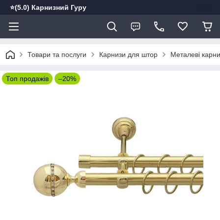
⭐️(5.0) Карнизний Гуру
Товари та послуги
Карнизи для штор
Металеві карн
Топ продажів
–20%