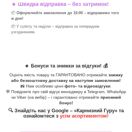
🔹
Швидка відправка – без затримок!
📦
Оформлюйте замовлення до 16:00 – відправимо того
ж дня!
📦 У суботу та неділю – відправка за
попереднім
узгодженням.
🔹
Бонуси та знижки за відгуки!
💰
Оцініть якість товару та ГАРАНТОВАНО отримайте
знижку
або безкоштовну доставку на наступне замовлення!
📸 Нам особливо цінні
фото- та відеовідгуки
.
💬 Повідомте про свій відгук менеджеру в Telegram, WhatsApp
чи Viber (на вибір) – і гарантовано отримайте
приємний
бонус!
🔍
Знайдіть нас у Google – «
Карнизний Гуру
» та
ознайомтеся з
усім асортиментом!
_______________________________