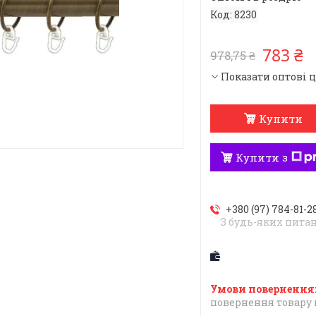
Код:
8230
783 ₴
978,75 ₴
Показати оптові 
Купити
Купити з
+380 (97) 784-81-2
З будь-яких пита
повернення товару 