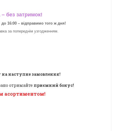
– без затримок!
о 16:00 – відправимо того ж дня!
авка за
попереднім узгодженням.
 на наступне замовлення!
овано отримайте
приємний бонус!
м асортиментом!