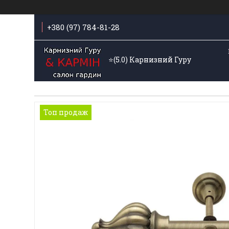
+380 (97) 784-81-28
⭐️(5.0) Карнизний Гуру
Топ продаж