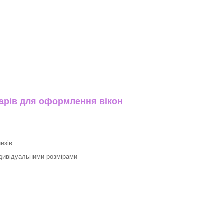
арів для оформлення вікон
изів
ндивідуальними розмірами