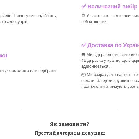
✅
Величезний вибір 
іалів. Гарантуємо надійність,
🛒
У нас є все – від класични
та аксесуарів!​
побажаннями!​
✅
Доставка по Україн
🚚 Ми відправляємо замовлення
ко!
❗ Відправка у країни, що відк
здійснюється
.
ми допоможемо вам підібрати
📦 Ми
розрахуємо вартість тов
оплати. Завдяки зручним спо
наші клієнти отримують свої 
_______________________________
Як замовити?
Простий алгоритм покупки: