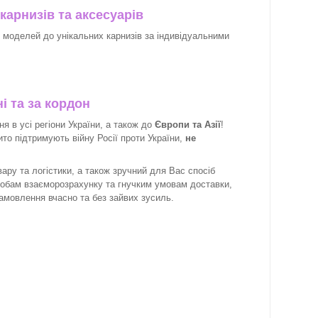
карнизів та аксесуарів
х моделей до унікальних карнизів за індивідуальними
і та за кордон
 в усі регіони України, а також до
Європи та Азії
!
рито підтримують війну Росії проти України,
не
ару та логістики, а також зручний для Вас спосіб
собам взаєморозрахунку та гнучким умовам доставки,
замовлення вчасно та без зайвих зусиль.