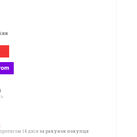
ціни
8
нь
протягом 14 днів
за рахунок покупця