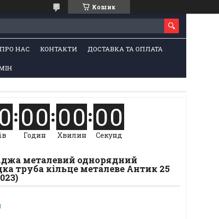
Кошик
ПРО НАС
КОНТАКТИ
ДОСТАВКА ТА ОПЛАТА
МІН
0
0
0
0
0
0
0
ів
Годин
Хвилин
Секунд
Таджа металевий однорядний
ка труба кільце металеве Антик 25
023)
и