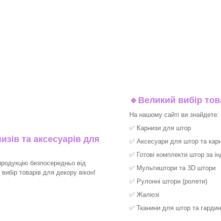
🔹
Великий вибір тов
На нашому сайті ви знайдете:
✅
Карнизи для штор
изів та аксесуарів для
✅
Аксесуари для штор та карн
✅
Готові комплекти штор за і
продукцію безпосередньо від
✅
Мультиштори та 3D штори
ибір товарів для декору вікон!​
✅
Рулонні штори (ролети)
✅
Жалюзі
✅
Тканини для штор та гардин