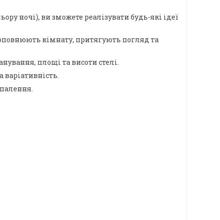
ору ночі), ви зможете реалізувати будь-які ідеї
о доповнюють кімнату, притягують погляд та
ування, площі та висоти стелі.
а варіативність.
опалення.