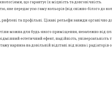
нологіями, що гарантує їх міцність та довговічність.
 яке передає усю гаму кольорів (від сніжно-білого до коль
ні, рифлені та профільні. Цікаві рельєфи завжди органічн
тіни можна для будь-якого приміщення, незалежно від план
відмінний естетичний ефект, надійність, універсальність т
ажу карниза на довільній відстані від вікна і радіаторів 