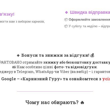
🔹
Швидка відправка 
в’язку!
📦
Оформлюйте замовлення д
могти вам з вибором карнизів,
📦 У суботу та неділю – відпр
🔹
Бонуси та знижки за відгуки!
💰
 ГАРАНТОВАНО отримайте
знижку або безкоштовну доставку
📸 Нам особливо цінні
фото- та відеовідгуки
.
еджеру в Telegram, WhatsApp чи Viber (на вибір) – і гарант
 Google – «
Карнизний Гуру
» та ознайомтеся з
усі
_______________________________
Чому нас обирають?
🔥