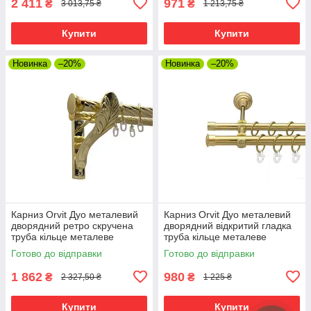
2 411
971
₴
₴
3 013,75 ₴
1 213,75 ₴
Купити
Купити
Новинка
–20%
Новинка
–20%
Карниз Orvit Дуо металевий
Карниз Orvit Дуо металевий
дворядний ретро скручена
дворядний відкритий гладка
труба кільце металеве
труба кільце металеве
Золото 25\19 мм 240 см (00-
Золото 19\16 мм 240 см (00-
Готово до відправки
Готово до відправки
00010893)
00012988)
1 862
980
₴
₴
2 327,50 ₴
1 225 ₴
Купити
Купити