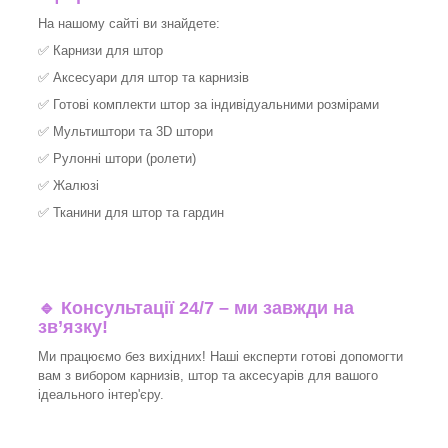
На нашому сайті ви знайдете:
✅
Карнизи для штор
✅
Аксесуари для штор та карнизів
✅
Готові комплекти штор за індивідуальними розмірами
✅
Мультиштори та 3D штори
✅
Рулонні штори (ролети)
✅
Жалюзі
✅
Тканини для штор та гардин
🔹 Консультації 24/7 – ми завжди на
зв’язку!
Ми працюємо без вихідних! Наші експерти готові допомогти
вам з вибором карнизів, штор та аксесуарів для вашого
ідеального інтер'єру.​