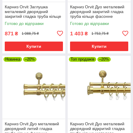
Карниз Orvit Заглушка
Карниз Orvit Дуо металевий
металевий дворядний
дворядний закритий гладка
закритий гладка труба кільце
труба кільце фасонне
металеве Золото 16\16 мм
металеве Золото 19\16 мм
Готово до відправки
Готово до відправки
240 см (00-00014513)
240 см (00-00009328)
871
1 403
₴
₴
1 088,75 ₴
1 753,75 ₴
Купити
Купити
Новинка
–20%
Топ продажів
–20%
Карниз Orvit Дуо металевий
Карниз Orvit Дуо металевий
дворядний литий гладка
дворядний відкритий гладка