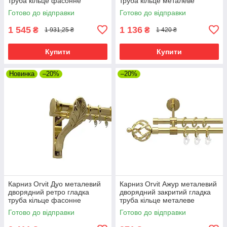
труба кільце фасонне
труба кільце металеве
металеве Золото 19\19 мм
Золото 25\19 мм 240 см (00-
Готово до відправки
Готово до відправки
240 см (00-00009444)
00012796)
1 545
1 136
₴
₴
1 931,25 ₴
1 420 ₴
Купити
Купити
Новинка
–20%
–20%
Карниз Orvit Дуо металевий
Карниз Orvit Ажур металевий
дворядний ретро гладка
дворядний закритий гладка
труба кільце фасонне
труба кільце металеве
металеве Золото 25\19 мм
Золото 16\16 мм 240 см (00-
Готово до відправки
Готово до відправки
240 см (00-00009644)
00014473)