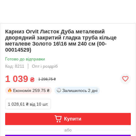
Карниз Orvit Листок Дуба металевий
дворядний закритий гладка труба кільце
металеве Золото 16\16 мм 240 см (00-
00014529)
Готово до відправки
Код: 8211
Опт і роздріб
1 039
₴
1 298,75 ₴
Економія
259.75 ₴
Залишилось
2 дні
1 028,61 ₴
від 10 шт.
Купити
або