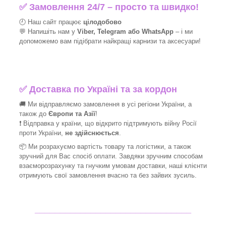
✅
Замовлення 24/7 – просто та швидко!
🕘 Наш сайт працює
цілодобово
💬 Напишіть нам у
Viber, Telegram або WhatsApp
–
і
ми
допоможемо вам підібрати найкращі
карнизи та аксесуари!
✅
Доставка по Україні та за кордон
🚚 Ми відправляємо замовлення в усі регіони України, а
також до
Європи та Азії
!
❗ Відправка у країни, що відкрито підтримують війну Росії
проти України,
не здійснюється
.
📦 Ми
розрахуємо вартість товару та логістики, а також
зручний для Вас спосіб оплати. Завдяки зручним способам
взаєморозрахунку та гнучким умовам доставки, наші клієнти
отримують свої замовлення вчасно та без зайвих зусиль.
_______________________________