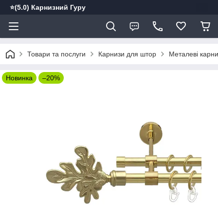
⭐️(5.0) Карнизний Гуру
Товари та послуги
Карнизи для штор
Металеві карн
Новинка
–20%