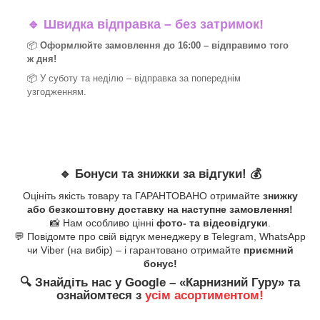
🔹
Швидка відправка – без затримок!
📦
Оформлюйте замовлення до 16:00 – відправимо того
ж дня!
📦 У суботу та неділю – відправка за
попереднім
узгодженням.
🔹
Бонуси та знижки за відгуки!
💰
Оцініть якість товару та ГАРАНТОВАНО отримайте
знижку
або безкоштовну доставку на наступне замовлення!
📸 Нам особливо цінні
фото- та відеовідгуки
.
💬 Повідомте про свій відгук менеджеру в Telegram, WhatsApp
чи Viber (на вибір) – і гарантовано отримайте
приємний
бонус!
🔍
Знайдіть нас у Google – «
Карнизний Гуру
» та
ознайомтеся з
усім асортиментом!