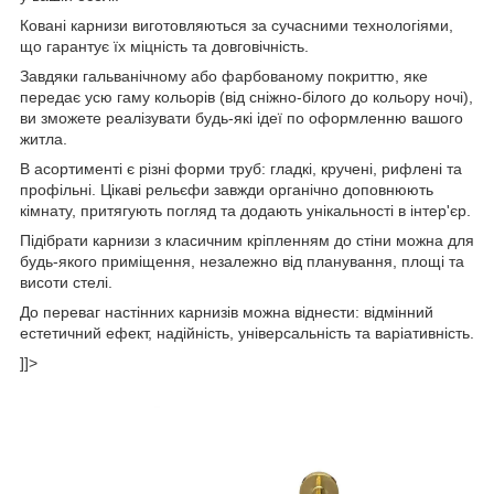
Ковані карнизи виготовляються за сучасними технологіями,
що гарантує їх міцність та довговічність.
Завдяки гальванічному або фарбованому покриттю, яке
передає усю гаму кольорів (від сніжно-білого до кольору ночі),
ви зможете реалізувати будь-які ідеї по оформленню вашого
житла.
В асортименті є різні форми труб: гладкі, кручені, рифлені та
профільні. Цікаві рельєфи завжди органічно доповнюють
кімнату, притягують погляд та додають унікальності в інтер'єр.
Підібрати карнизи з класичним кріпленням до стіни можна для
будь-якого приміщення, незалежно від планування, площі та
висоти стелі.
До переваг настінних карнизів можна віднести: відмінний
естетичний ефект, надійність, універсальність та варіативність.
]]>