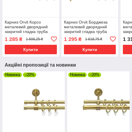
Карниз Orvit Корсо
Карниз Orvit Борджеза
Карн
металевий дворядний
металевий дворядний
мета
закритий гладка труба
закритий гладка труба
закр
кільце фасонне металеве
кільце фасонне металеве
кіль
1 285
1 295
1 3
₴
₴
1 606,25 ₴
1 618,75 ₴
Золото 19\16 мм 200 см
Золото 19\16 мм 200 см
Золо
(00-00009335)
(00-00009311)
(00-
Купити
Купити
Акційні пропозиції та новинки
Новинка
–20%
Новинка
–20%