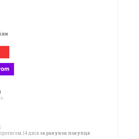
ціни
8
нь
протягом 14 днів
за рахунок покупця