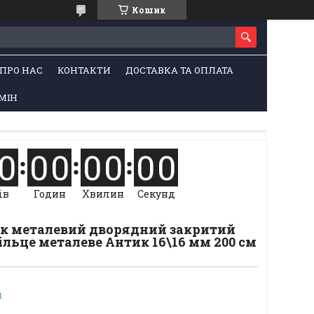
Кошик
ПРО НАС
КОНТАКТИ
ДОСТАВКА ТА ОПЛАТА
МІН
0
0
0
0
0
0
0
ів
Годин
Хвилин
Секунд
Гак металевий дворядний закритий
ільце металеве Антик 16\16 мм 200 см
и