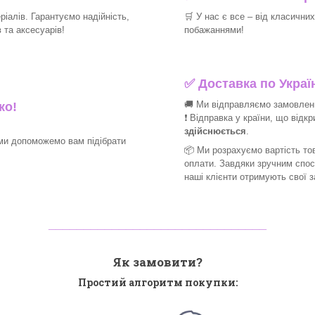
іалів. Гарантуємо надійність,
🛒
У нас є все – від класични
та аксесуарів!​
побажаннями!​
✅
Доставка по Україн
🚚 Ми відправляємо замовлення
ко!
❗ Відправка у країни, що відк
здійснюється
.
ми допоможемо вам підібрати
📦 Ми
розрахуємо вартість тов
оплати. Завдяки зручним спо
наші клієнти отримують свої 
_______________________________
Як замовити?
Простий алгоритм покупки: