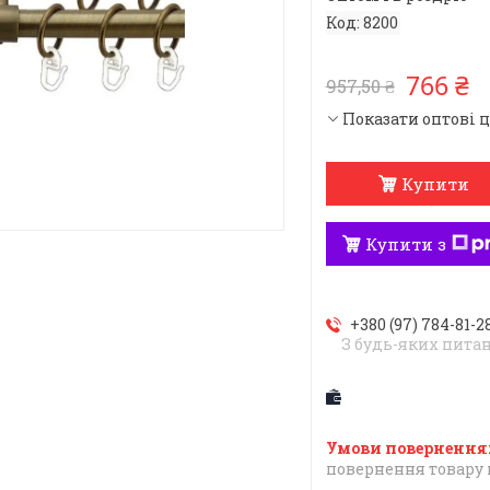
Код:
8200
766 ₴
957,50 ₴
Показати оптові 
Купити
Купити з
+380 (97) 784-81-2
З будь-яких пита
повернення товару 