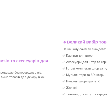
🔹
Великий вибір тов
На нашому сайті ви знайдете:
✅
Карнизи для штор
изів та аксесуарів для
✅
Аксесуари для штор та карн
✅
Готові комплекти штор за і
продукцію безпосередньо від
✅
Мультиштори та 3D штори
ибір товарів для декору вікон!​
✅
Рулонні штори (ролети)
✅
Жалюзі
✅
Тканини для штор та гардин