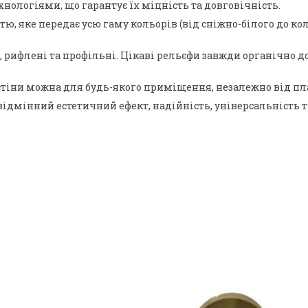
нологіями, що гарантує їх міцність та довговічність.
 яке передає усю гаму кольорів (від сніжно-білого до коль
ні, рифлені та профільні. Цікаві рельєфи завжди органічн
тіни можна для будь-якого приміщення, незалежно від план
відмінний естетичний ефект, надійність, універсальність т