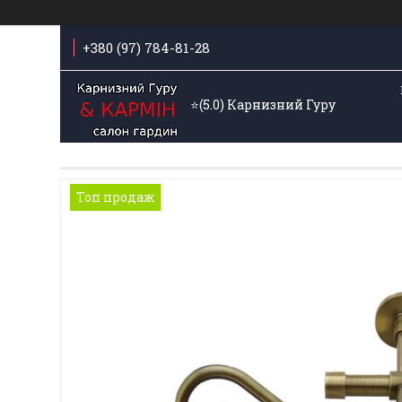
+380 (97) 784-81-28
⭐️(5.0) Карнизний Гуру
Топ продаж