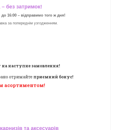
– без затримок!
о 16:00 – відправимо того ж дня!
авка за
попереднім узгодженням.
 на наступне замовлення!
овано отримайте
приємний бонус!
м асортиментом!
карнизів та аксесуарів