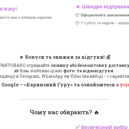
🔹
Швидка відправка 
в’язку!
📦
Оформлюйте замовлення д
могти вам з вибором карнизів,
📦 У суботу та неділю – відпр
🔹
Бонуси та знижки за відгуки!
💰
 ГАРАНТОВАНО отримайте
знижку або безкоштовну доставку
📸 Нам особливо цінні
фото- та відеовідгуки
.
еджеру в Telegram, WhatsApp чи Viber (на вибір) – і гарант
 Google – «
Карнизний Гуру
» та ознайомтеся з
усі
_______________________________
Чому нас обирають?
🔥
✅
Величезний вибір 