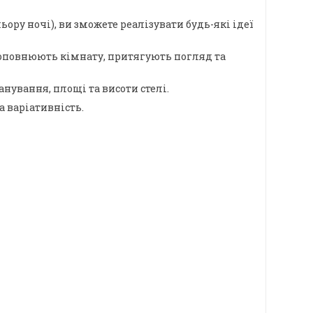
ору ночі), ви зможете реалізувати будь-які ідеї
о доповнюють кімнату, притягують погляд та
ування, площі та висоти стелі.
а варіативність.