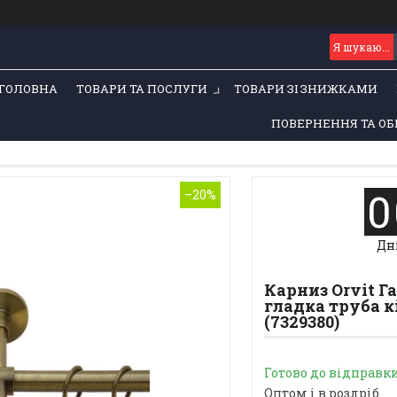
ГОЛОВНА
ТОВАРИ ТА ПОСЛУГИ
ТОВАРИ ЗІ ЗНИЖКАМИ
ПОВЕРНЕННЯ ТА ОБ
0
–20%
Дн
Карниз Orvit 
гладка труба к
(7329380)
Готово до відправк
Оптом і в роздріб