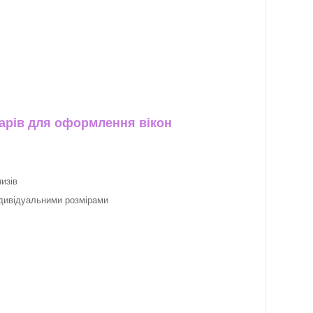
арів для оформлення вікон
изів
ндивідуальними розмірами