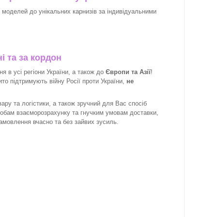
х моделей до унікальних карнизів за індивідуальними
і та за кордон
 в усі регіони України, а також до
Європи та Азії
!
рито підтримують війну Росії проти України,
не
ару та логістики, а також зручний для Вас спосіб
собам взаєморозрахунку та гнучким умовам доставки,
замовлення вчасно та без зайвих зусиль.