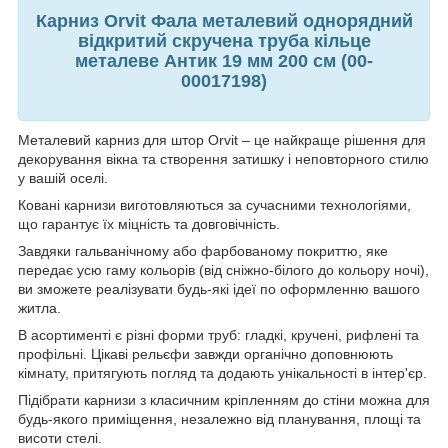
Карниз Orvit Фала металевий однорядний
відкритий скручена труба кільце
металеве Антик 19 мм 200 см (00-
00017198)
Металевий карниз для штор Orvit – це найкраще рішення для
декорування вікна та створення затишку і неповторного стилю
у вашій оселі.
Ковані карнизи виготовляються за сучасними технологіями,
що гарантує їх міцність та довговічність.
Завдяки гальванічному або фарбованому покриттю, яке
передає усю гаму кольорів (від сніжно-білого до кольору ночі),
ви зможете реалізувати будь-які ідеї по оформленню вашого
житла.
В асортименті є різні форми труб: гладкі, кручені, рифлені та
профільні. Цікаві рельєфи завжди органічно доповнюють
кімнату, притягують погляд та додають унікальності в інтер'єр.
Підібрати карнизи з класичним кріпленням до стіни можна для
будь-якого приміщення, незалежно від планування, площі та
висоти стелі.