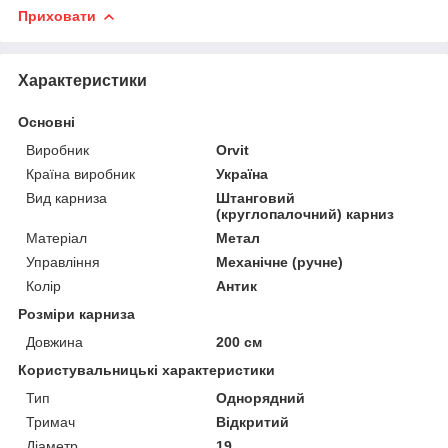
Приховати
Характеристики
Основні
Виробник
Orvit
Країна виробник
Україна
Вид карниза
Штанговий
(круглопалочний) карниз
Матеріал
Метал
Управління
Механічне (ручне)
Колір
Антик
Розміри карниза
Довжина
200 см
Користувальницькі характеристики
Тип
Однорядний
Тримач
Відкритий
Діаметр
19