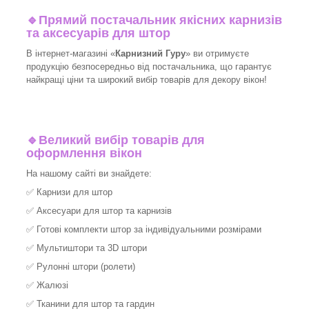
🔹
Прямий постачальник якісних карнизів
та аксесуарів для штор
В інтернет-магазині «
Карнизний Гуру
» ви отримуєте
продукцію безпосередньо від постачальника, що гарантує
найкращі ціни та широкий вибір товарів для декору вікон!​
🔹
Великий вибір товарів для
оформлення вікон
На нашому сайті ви знайдете:
✅
Карнизи для штор
✅
Аксесуари для штор та карнизів
✅
Готові комплекти штор за індивідуальними розмірами
✅
Мультиштори та 3D штори
✅
Рулонні штори (ролети)
✅
Жалюзі
✅
Тканини для штор та гардин