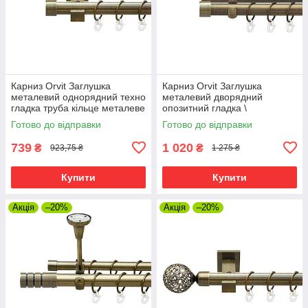
Карниз Orvit Заглушка
Карниз Orvit Заглушка
металевий однорядний техно
металевий дворядний
гладка труба кільце металеве
опозитний гладка \
Антик 25 мм 200 см (00-
профільна труба кільце
Готово до відправки
Готово до відправки
00025853)
металеве Антик 25\19 мм 200
см (00-00025649)
739
1 020
₴
₴
923,75 ₴
1 275 ₴
Купити
Купити
Акція
–20%
Акція
–20%