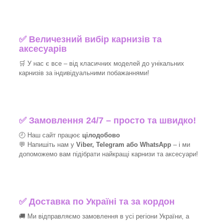
✅
Величезний вибір карнизів та
аксесуарів
🛒
У нас є все – від класичних моделей до унікальних
карнизів за індивідуальними побажаннями!​
✅
Замовлення 24/7 – просто та швидко!
🕘 Наш сайт працює
цілодобово
💬 Напишіть нам у
Viber, Telegram або WhatsApp
–
і
ми
допоможемо вам підібрати найкращі
карнизи та аксесуари!
✅
Доставка по Україні та за кордон
🚚 Ми відправляємо замовлення в усі регіони України, а