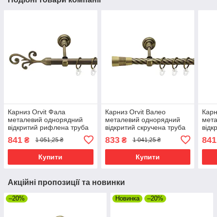
Карниз Orvit Фала
Карниз Orvit Валео
Карн
металевий однорядний
металевий однорядний
мет
відкритий рифлена труба
відкритий скручена труба
відк
кільце металеве Антик 19
кільце металеве Антик 19
кіль
841
833
841
₴
₴
1 051,25 ₴
1 041,25 ₴
мм 300 см (00-00017296)
мм 300 см (00-00022010)
мм 3
Купити
Купити
Акційні пропозиції та новинки
–20%
Новинка
–20%