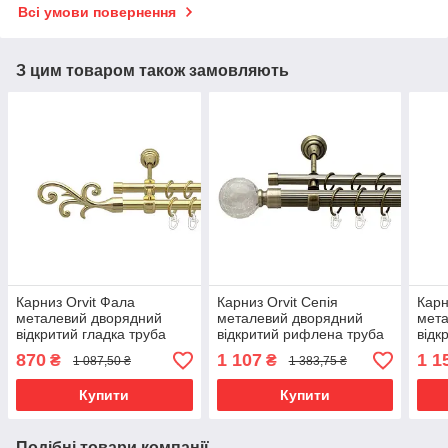
Всі умови повернення
З цим товаром також замовляють
Карниз Orvit Фала
Карниз Orvit Сепія
Карн
металевий дворядний
металевий дворядний
мета
відкритий гладка труба
відкритий рифлена труба
відк
кільце металеве Золото
кільце металеве Антик
кіль
870
1 107
1 1
₴
₴
1 087,50 ₴
1 383,75 ₴
16\16 мм 200 см (00-
25\16 мм 200 см (00-
19\1
00014300)
00018010)
0002
Купити
Купити
Подібні товари компанії