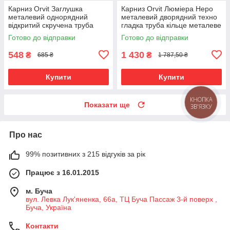
Карниз Orvit Заглушка
Карниз Orvit Люміера Неро
металевий однорядний
металевий дворядний техно
відкритий скручена труба
гладка труба кільце металеве
кільце металеве Антик 25 мм
Антик 25\19 мм 200 см (00-
Готово до відправки
Готово до відправки
200 см (00-00025729)
00026017)
548
1 430
₴
₴
685 ₴
1 787,50 ₴
Купити
Купити
КНОПКА
Показати ще
ЗВ'ЯЗКУ
Про нас
99% позитивних з 215 відгуків за рік
Працює з 16.01.2015
м. Буча
вул. Левка Лук'яненка, 66а, ТЦ Буча Пассаж 3-й поверх ,
Буча, Україна
Контакти