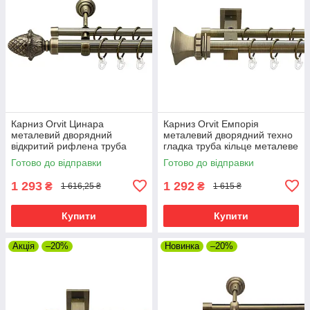
Карниз Orvit Цинара
Карниз Orvit Емпорія
металевий дворядний
металевий дворядний техно
відкритий рифлена труба
гладка труба кільце металеве
кільце металеве Антик 25\16
Антик 25\19 мм 200 см (00-
Готово до відправки
Готово до відправки
мм 200 см (00-00024409)
00025981)
1 293
1 292
₴
₴
1 616,25 ₴
1 615 ₴
Купити
Купити
Акція
–20%
Новинка
–20%