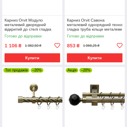
Карниз Orvit Модуло
Карниз Orvit Савона
металевий дворядний
металевий однорядний техно
відкритий до стелі гладка
гладка труба кільце металеве
труба кільце металеве Антик
Антик 25 мм 200 см (00-
Готово до відправки
Готово до відправки
25\19 мм 200 см (00-
00025905)
00025641)
1 106
853
₴
₴
1 382,50 ₴
1 066,25 ₴
Купити
Купити
Топ продажів
–20%
Акція
–20%