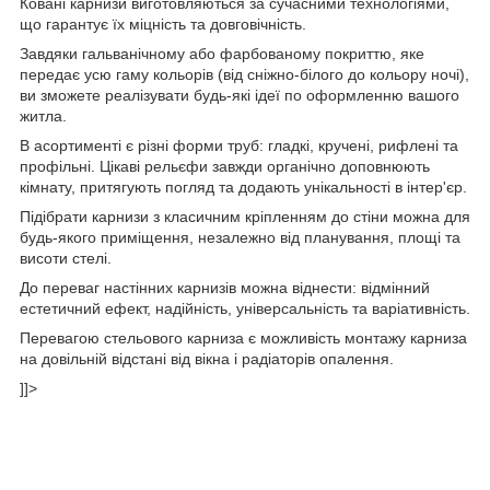
Ковані карнизи виготовляються за сучасними технологіями,
що гарантує їх міцність та довговічність.
Завдяки гальванічному або фарбованому покриттю, яке
передає усю гаму кольорів (від сніжно-білого до кольору ночі),
ви зможете реалізувати будь-які ідеї по оформленню вашого
житла.
В асортименті є різні форми труб: гладкі, кручені, рифлені та
профільні. Цікаві рельєфи завжди органічно доповнюють
кімнату, притягують погляд та додають унікальності в інтер'єр.
Підібрати карнизи з класичним кріпленням до стіни можна для
будь-якого приміщення, незалежно від планування, площі та
висоти стелі.
До переваг настінних карнизів можна віднести: відмінний
естетичний ефект, надійність, універсальність та варіативність.
Перевагою стельового карниза є можливість монтажу карниза
на довільній відстані від вікна і радіаторів опалення.
]]>