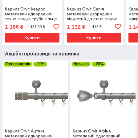
Карниз Orvit Квадро
Карниз Orvit Сепія
Карн
металевий однорядний
металевий дворядний
мет
техно гладка труба кільце
відкритий до стелі гладка
відк
металеве Сатин 25 мм
труба кільце металеве
кіль
1 166
1 132
1 1
₴
₴
1 457,50 ₴
1 415 ₴
240 см (00-00026259)
Сатин 25\19 мм 200 см
Мідь
(00-00023949)
(694
Купити
Купити
Акційні пропозиції та новинки
Топ продажів
–20%
Новинка
–20%
Карниз Orvit Ацтека
Карниз Orvit Афіна
металевий однорядний
металевий однорядний