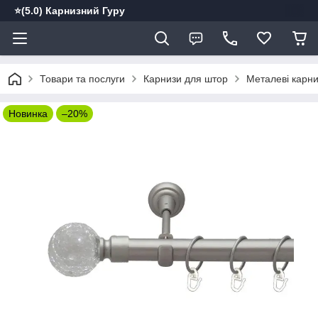
⭐️(5.0) Карнизний Гуру
Товари та послуги
Карнизи для штор
Металеві карн
Новинка
–20%