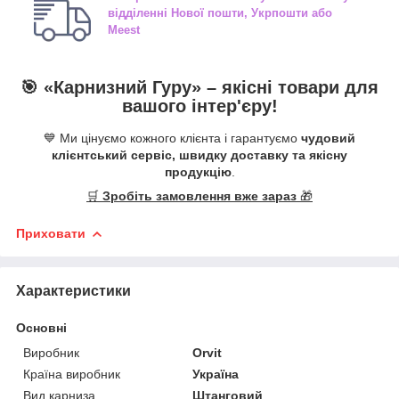
відділенні
Нової пошти, Укрпошти або
Meest
🎯 «
Карнизний Гуру
» –
якісні
товари для
вашого інтер'єру!
💙 Ми цінуємо кожного клієнта і гарантуємо
чудовий
клієнтський сервіс, швидку доставку та якісну
продукцію
.
🛒
Зробіть замовлення вже зараз
🎁
Приховати
Характеристики
Основні
Виробник
Orvit
Країна виробник
Україна
Вид карниза
Штанговий