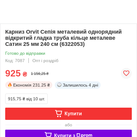
Карниз Orvit Сепія металевий однорядний
відкритий гладка труба кільце металеве
Сатин 25 мм 240 см (6322053)
Готово до відправки
Код: 7087
Опт і роздріб
925
₴
1 156,25 ₴
Економія
231.25 ₴
Залишилось
4 дні
915,75 ₴
від 10 шт.
Купити
або
Купити з