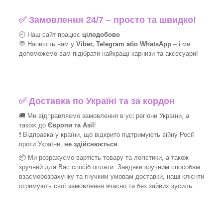
✅
Замовлення 24/7 – просто та швидко!
🕘 Наш сайт працює
цілодобово
💬 Напишіть нам у
Viber, Telegram або WhatsApp
–
і
ми
допоможемо вам підібрати найкращі
карнизи та аксесуари!
✅
Доставка по Україні та за кордон
🚚 Ми відправляємо замовлення в усі регіони України, а
також до
Європи та Азії
!
❗ Відправка у країни, що відкрито підтримують війну Росії
проти України,
не здійснюється
.
📦 Ми
розрахуємо вартість товару та логістики, а також
зручний для Вас спосіб оплати. Завдяки зручним способам
взаєморозрахунку та гнучким умовам доставки, наші клієнти
отримують свої замовлення вчасно та без зайвих зусиль.
_______________________________