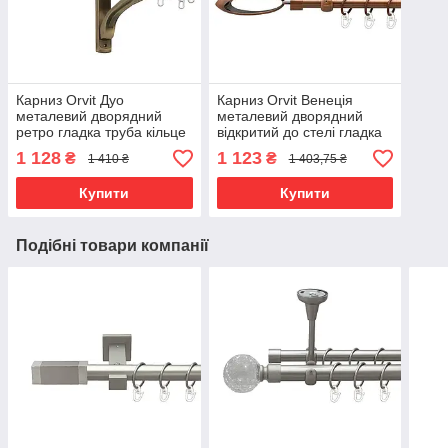
Карниз Orvit Дуо
Карниз Orvit Венеція
металевий дворядний
металевий дворядний
ретро гладка труба кільце
відкритий до стелі гладка
металеве Антик 25\19 мм
труба кільце металеве
1 128
1 123
₴
₴
1 410 ₴
1 403,75 ₴
160 см (4301658)
Мідь 16\16 мм 300 см (00-
00020069)
Купити
Купити
Подібні товари компанії