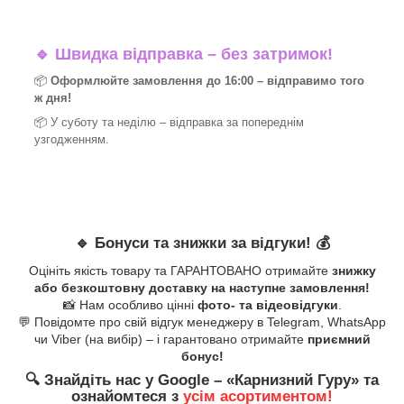
🔹
Швидка відправка – без затримок!
📦
Оформлюйте замовлення до 16:00 – відправимо того
ж дня!
📦 У суботу та неділю – відправка за
попереднім
узгодженням.
🔹
Бонуси та знижки за відгуки!
💰
Оцініть якість товару та ГАРАНТОВАНО отримайте
знижку
або безкоштовну доставку на наступне замовлення!
📸 Нам особливо цінні
фото- та відеовідгуки
.
💬 Повідомте про свій відгук менеджеру в Telegram, WhatsApp
чи Viber (на вибір) – і гарантовано отримайте
приємний
бонус!
🔍
Знайдіть нас у Google – «
Карнизний Гуру
» та
ознайомтеся з
усім асортиментом!