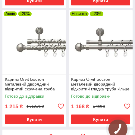
Купити
Купити
Акція
–20%
Новинка
–20%
Карниз Orvit Бостон
Карниз Orvit Бостон
металевий дворядний
металевий дворядний
відкритий скручена труба
відкритий гладка труба кільце
кільце металеве Сатин 19\19
металеве Сатин 19\16 мм
Готово до відправки
Готово до відправки
мм 240 см (00-00023192)
240 см (00-00013690)
1 215
1 168
₴
₴
1 518,75 ₴
1 460 ₴
Купити
Купити