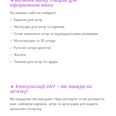
🔹
Великий вибір товарів для
оформлення вікон
На нашому сайті ви знайдете:
✅
Карнизи для штор
✅
Аксесуари для штор та карнизів
✅
Готові комплекти штор за індивідуальними розмірами
✅
Мультиштори та 3D штори
✅
Рулонні штори (ролети)
✅
Жалюзі
✅
Тканини для штор та гардин
🔹 Консультації 24/7 – ми завжди на
зв’язку!
Ми працюємо без вихідних! Наші експерти готові допомогти
вам з вибором карнизів, штор та аксесуарів для вашого
ідеального інтер'єру.​