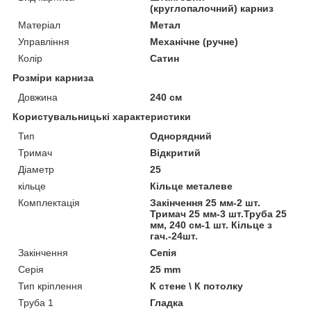
(круглопалочний) карниз
Матеріал
Метал
Управління
Механічне (ручне)
Колір
Сатин
Розміри карниза
Довжина
240 см
Користувальницькі характеристики
Тип
Однорядний
Тримач
Відкритий
Діаметр
25
кільце
Кільце металеве
Комплектація
Закінчення 25 мм-2 шт.
Тримач 25 мм-3 шт.Труба 25
мм, 240 см-1 шт. Кільце з
гач.-24шт.
Закінчення
Сепія
Серія
25 mm
Тип кріплення
К стене \ К потолку
Труба 1
Гладка