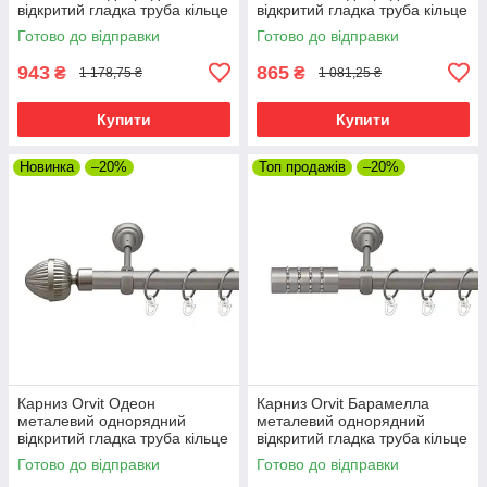
відкритий гладка труба кільце
відкритий гладка труба кільце
металеве Сатин 25 мм 240
металеве Сатин 25 мм 240
Готово до відправки
Готово до відправки
см (00-00010208)
см (00-00010204)
943
865
₴
₴
1 178,75 ₴
1 081,25 ₴
Купити
Купити
Новинка
–20%
Топ продажів
–20%
Карниз Orvit Одеон
Карниз Orvit Барамелла
металевий однорядний
металевий однорядний
відкритий гладка труба кільце
відкритий гладка труба кільце
металеве Сатин 25 мм 240
металеве Сатин 25 мм 240
Готово до відправки
Готово до відправки
см (00-00010224)
см (00-00010212)