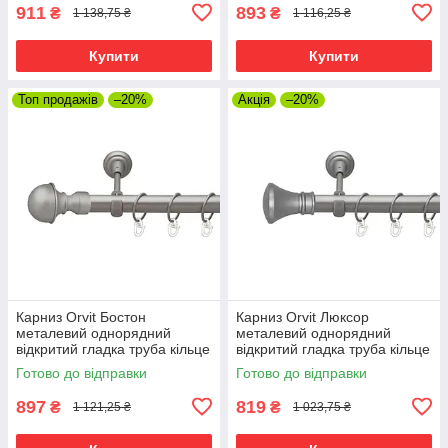
911
893
₴
₴
1 138,75 ₴
1 116,25 ₴
Купити
Купити
Топ продажів
–20%
Акція
–20%
Карниз Orvit Бостон
Карниз Orvit Люксор
металевий однорядний
металевий однорядний
відкритий гладка труба кільце
відкритий гладка труба кільце
металеве Сатин 25 мм 240
металеве Сатин 25 мм 240
Готово до відправки
Готово до відправки
см (00-00010216)
см (00-00010220)
897
819
₴
₴
1 121,25 ₴
1 023,75 ₴