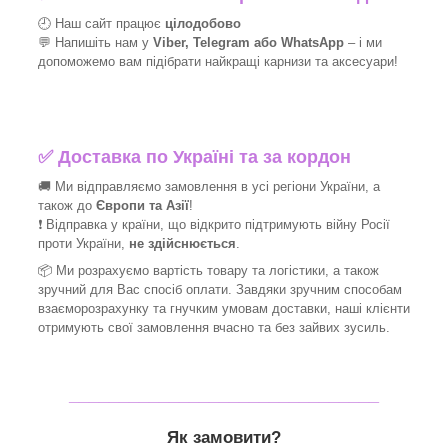
🕘 Наш сайт працює
цілодобово
💬 Напишіть нам у
Viber, Telegram або WhatsApp
–
і
ми
допоможемо вам підібрати найкращі
карнизи та аксесуари!
✅
Доставка по Україні та за кордон
🚚 Ми відправляємо замовлення в усі регіони України, а
також до
Європи та Азії
!
❗ Відправка у країни, що відкрито підтримують війну Росії
проти України,
не здійснюється
.
📦 Ми
розрахуємо вартість товару та логістики, а також
зручний для Вас спосіб оплати. Завдяки зручним способам
взаєморозрахунку та гнучким умовам доставки, наші клієнти
отримують свої замовлення вчасно та без зайвих зусиль.
_______________________________
Як замовити?