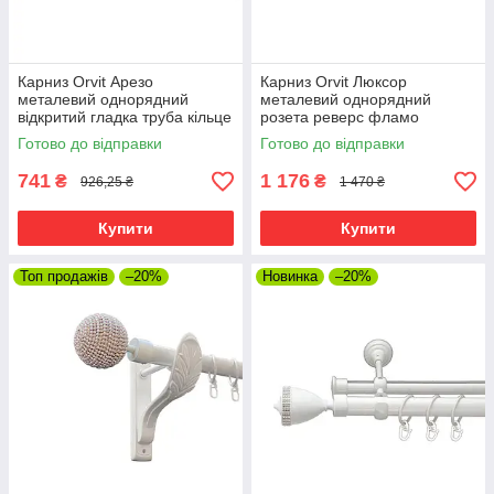
Карниз Orvit Арезо
Карниз Orvit Люксор
металевий однорядний
металевий однорядний
відкритий гладка труба кільце
розета реверс фламо
металеве Арктіс 25 мм 200
профільна труба Арктіс 19
Готово до відправки
Готово до відправки
см (00-00009527)
мм 200 см (00-00009599)
741
1 176
₴
₴
926,25 ₴
1 470 ₴
Купити
Купити
Топ продажів
–20%
Новинка
–20%