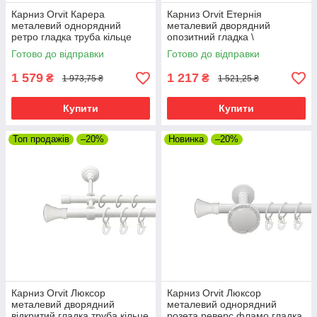
Карниз Orvit Карера
Карниз Orvit Етернія
металевий однорядний
металевий дворядний
ретро гладка труба кільце
опозитний гладка \
металеве Арктіс 25 мм 200
профільна труба кільце
Готово до відправки
Готово до відправки
см (00-00010407)
металеве Арктіс 25\19 мм
200 см (00-00021158)
1 579
1 217
₴
₴
1 973,75 ₴
1 521,25 ₴
Купити
Купити
Топ продажів
–20%
Новинка
–20%
Карниз Orvit Люксор
Карниз Orvit Люксор
металевий дворядний
металевий однорядний
відкритий гладка труба кільце
розета реверс фламо гладка