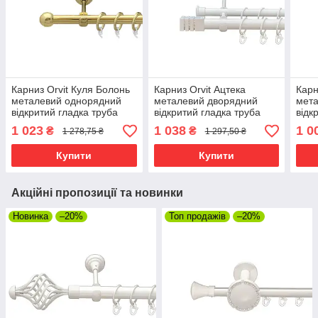
Карниз Orvit Куля Болонь
Карниз Orvit Ацтека
Карн
металевий однорядний
металевий дворядний
мета
відкритий гладка труба
відкритий гладка труба
відк
кільце фасонне металеве
кільце металеве Арктіс
кіль
1 023
1 038
1 0
₴
₴
1 278,75 ₴
1 297,50 ₴
Золото 19 мм 300 см (00-
25\19 мм 160 см (00-
19\1
00009229)
00010318)
0001
Купити
Купити
Акційні пропозиції та новинки
Новинка
–20%
Топ продажів
–20%