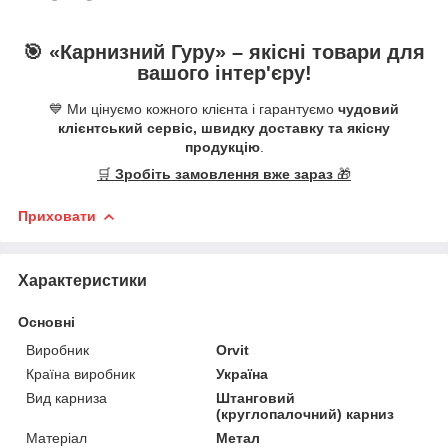
🎯 «
Карнизний Гуру
» –
якісні
товари для
вашого інтер'єру!
💙 Ми цінуємо кожного клієнта і гарантуємо
чудовий
клієнтський сервіс, швидку доставку та якісну
продукцію
.
🛒
Зробіть замовлення вже зараз
🎁
Приховати
Характеристики
Основні
Виробник
Orvit
Країна виробник
Україна
Вид карниза
Штанговий
(круглопалочний) карниз
Матеріал
Метал