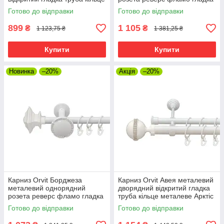
металеве Арктіс 19\16 мм
труба кільце металеве Арктіс
Готово до відправки
Готово до відправки
200 см (00-00021230)
19 мм 200 см (00-00013217)
899
1 105
₴
₴
1 123,75 ₴
1 381,25 ₴
Купити
Купити
Новинка
–20%
Акція
–20%
Карниз Orvit Борджеза
Карниз Orvit Авея металевий
металевий однорядний
дворядний відкритий гладка
розета реверс фламо гладка
труба кільце металеве Арктіс
труба кільце металеве Арктіс
25\19 мм 200 см (00-
Готово до відправки
Готово до відправки
19 мм 200 см (00-00013209)
00010307)