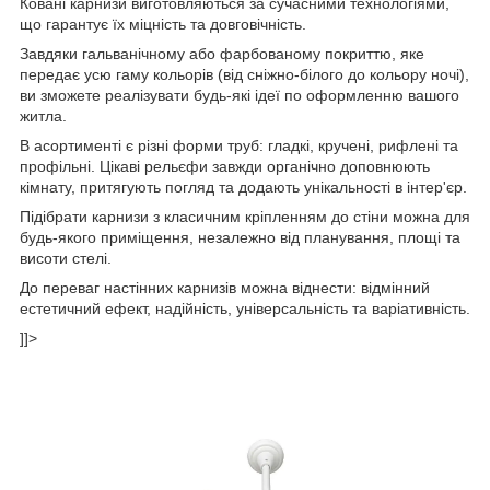
Ковані карнизи виготовляються за сучасними технологіями,
що гарантує їх міцність та довговічність.
Завдяки гальванічному або фарбованому покриттю, яке
передає усю гаму кольорів (від сніжно-білого до кольору ночі),
ви зможете реалізувати будь-які ідеї по оформленню вашого
житла.
В асортименті є різні форми труб: гладкі, кручені, рифлені та
профільні. Цікаві рельєфи завжди органічно доповнюють
кімнату, притягують погляд та додають унікальності в інтер'єр.
Підібрати карнизи з класичним кріпленням до стіни можна для
будь-якого приміщення, незалежно від планування, площі та
висоти стелі.
До переваг настінних карнизів можна віднести: відмінний
естетичний ефект, надійність, універсальність та варіативність.
]]>