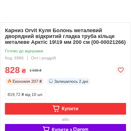
Карниз Orvit Куля Болонь металевий
дворядний відкритий гладка труба кільце
металеве Арктіс 19\19 мм 200 см (00-00021266)
Готово до відправки
Код: 6966
Опт і роздріб
828
₴
1 035 ₴
Економія
207 ₴
Залишилось
2 дні
819,72 ₴
від 10 шт.
Купити
або
Купити з