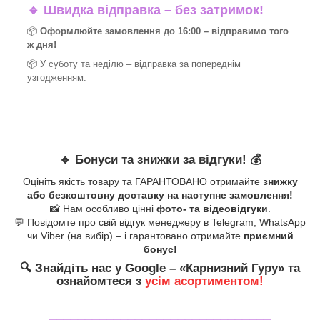
🔹
Швидка відправка – без затримок!
📦
Оформлюйте замовлення до 16:00 – відправимо того
ж дня!
📦 У суботу та неділю – відправка за
попереднім
узгодженням.
🔹
Бонуси та знижки за відгуки!
💰
Оцініть якість товару та ГАРАНТОВАНО отримайте
знижку
або безкоштовну доставку на наступне замовлення!
📸 Нам особливо цінні
фото- та відеовідгуки
.
💬 Повідомте про свій відгук менеджеру в Telegram, WhatsApp
чи Viber (на вибір) – і гарантовано отримайте
приємний
бонус!
🔍
Знайдіть нас у Google – «
Карнизний Гуру
» та
ознайомтеся з
усім асортиментом!
_______________________________