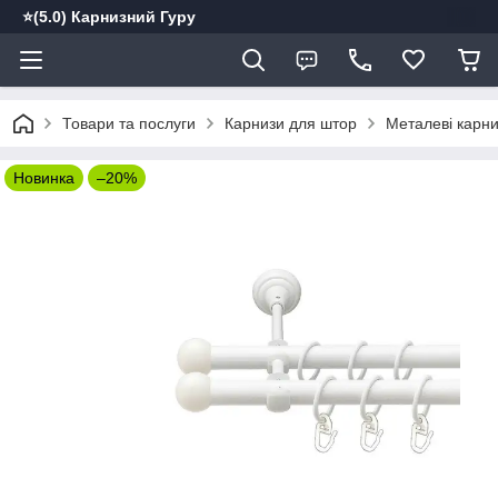
⭐️(5.0) Карнизний Гуру
Товари та послуги
Карнизи для штор
Металеві карн
Новинка
–20%