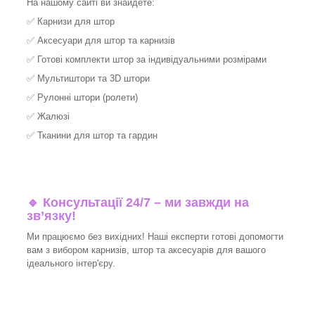
На нашому сайті ви знайдете:
✅
Карнизи для штор
✅
Аксесуари для штор та карнизів
✅
Готові комплекти штор за індивідуальними розмірами
✅
Мультиштори та 3D штори
✅
Рулонні штори (ролети)
✅
Жалюзі
✅
Тканини для штор та гардин
🔹 Консультації 24/7 – ми завжди на
зв’язку!
Ми працюємо без вихідних! Наші експерти готові допомогти
вам з вибором карнизів, штор та аксесуарів для вашого
ідеального інтер'єру.​