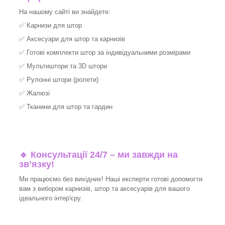
На нашому сайті ви знайдете:
✅
Карнизи для штор
✅
Аксесуари для штор та карнизів
✅
Готові комплекти штор за індивідуальними розмірами
✅
Мультиштори та 3D штори
✅
Рулонні штори (ролети)
✅
Жалюзі
✅
Тканини для штор та гардин
🔹 Консультації 24/7 – ми завжди на
зв’язку!
Ми працюємо без вихідних! Наші експерти готові допомогти
вам з вибором карнизів, штор та аксесуарів для вашого
ідеального інтер'єру.​