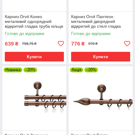
Карниз Orvit Конео
Карниз Orvit Пантеон
металевий однорядний
металевий дворядний
відкритий гладка труба кільце
відкритий до стелі гладка
металеве Мідь 25 мм 160 см
труба кільце металеве Мідь
Готово до відправки
Готово до відправки
(00-00012455)
16\16 мм 160 см (00-
00020184)
639
776
₴
₴
798,75 ₴
970 ₴
Купити
Купити
Новинка
–20%
Акція
–20%