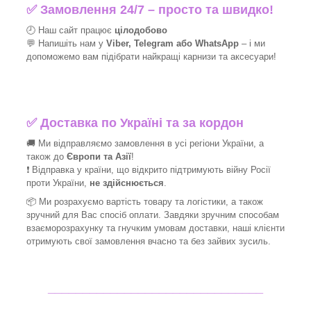
✅
Замовлення 24/7 – просто та швидко!
🕘 Наш сайт працює
цілодобово
💬 Напишіть нам у
Viber, Telegram або WhatsApp
–
і
ми
допоможемо вам підібрати найкращі
карнизи та аксесуари!
✅
Доставка по Україні та за кордон
🚚 Ми відправляємо замовлення в усі регіони України, а
також до
Європи та Азії
!
❗ Відправка у країни, що відкрито підтримують війну Росії
проти України,
не здійснюється
.
📦 Ми
розрахуємо вартість товару та логістики, а також
зручний для Вас спосіб оплати. Завдяки зручним способам
взаєморозрахунку та гнучким умовам доставки, наші клієнти
отримують свої замовлення вчасно та без зайвих зусиль.
_______________________________