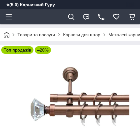
⭐️(5.0) Карнизний Гуру
Товари та послуги
Карнизи для штор
Металеві карн
Топ продажів
–20%