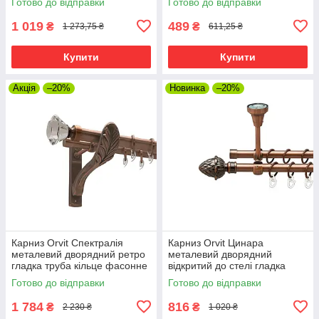
Готово до відправки
Готово до відправки
16\16\16 мм 160 см (00-
(00-00019253)
00020310)
1 019
489
₴
₴
1 273,75 ₴
611,25 ₴
Купити
Купити
Акція
–20%
Новинка
–20%
Карниз Orvit Спектралія
Карниз Orvit Цинара
металевий дворядний ретро
металевий дворядний
гладка труба кільце фасонне
відкритий до стелі гладка
металеве Мідь 25\19 мм 160
труба кільце металеве Мідь
Готово до відправки
Готово до відправки
см (00-00009973)
16\16 мм 160 см (00-
00020261)
1 784
816
₴
₴
2 230 ₴
1 020 ₴