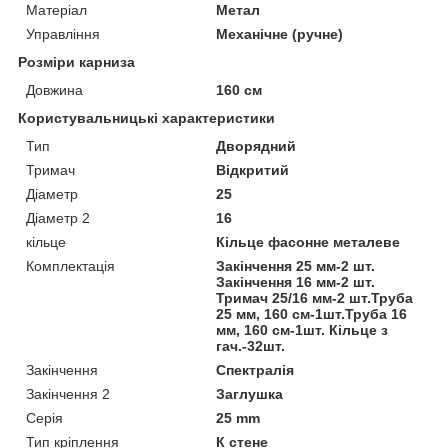
Матеріал
Метал
Управління
Механічне (ручне)
Розміри карниза
Довжина
160 см
Користувальницькі характеристики
Тип
Дворядний
Тримач
Відкритий
Діаметр
25
Діаметр 2
16
кільце
Кільце фасонне металеве
Комплектація
Закінчення 25 мм-2 шт.
Закінчення 16 мм-2 шт.
Тримач 25/16 мм-2 шт.Труба
25 мм, 160 см-1шт.Труба 16
мм, 160 см-1шт. Кільце з
гач.-32шт.
Закінчення
Спектралія
Закінчення 2
Заглушка
Серія
25 mm
Тип кріплення
К стене