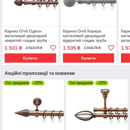
Карниз Orvit Одеон
Карниз Orvit Карера
Карн
металевий дворядний
металевий дворядний
мета
закритий гладка труба
відкритий гладка труба
ретр
кільце фасонне металеве
кільце металеве Сатин
фасо
1 531
1 535
1 5
₴
₴
1 913,75 ₴
1 918,75 ₴
Мідь 19\16 мм 240 см
25\16 мм 160 см (00-
25\1
(6938839)
00023298)
0000
Купити
Купити
Акційні пропозиції та новинки
Топ продажів
–20%
Топ продажів
–20%