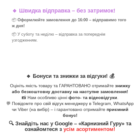
🔹
Швидка відправка – без затримок!
📦
Оформлюйте замовлення до 16:00 – відправимо того
ж дня!
📦 У суботу та неділю – відправка за
попереднім
узгодженням.
🔹
Бонуси та знижки за відгуки!
💰
Оцініть якість товару та ГАРАНТОВАНО отримайте
знижку
або безкоштовну доставку на наступне замовлення!
📸 Нам особливо цінні
фото- та відеовідгуки
.
💬 Повідомте про свій відгук менеджеру в Telegram, WhatsApp
чи Viber (на вибір) – і гарантовано отримайте
приємний
бонус!
🔍
Знайдіть нас у Google – «
Карнизний Гуру
» та
ознайомтеся з
усім асортиментом!