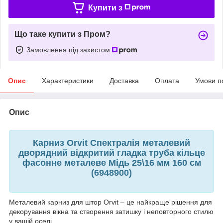
Купити з
Що таке купити з Пром?
Замовлення під захистом
Опис
Характеристики
Доставка
Оплата
Умови п
Опис
Карниз Orvit Спектралія металевий
дворядний відкритий гладка труба кільце
фасонне металеве Мідь 25\16 мм 160 см
(6948900)
Металевий карниз для штор Orvit – це найкраще рішення для
декорування вікна та створення затишку і неповторного стилю
у вашій оселі.