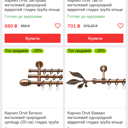
Карниз Orvit Заглушка
Карниз Orvit Твісто
металевий дворядний
металевий однорядний
відкритий гладка труба кільце
відкритий гладка труба кільце
металеве Мідь 19\19 мм 160
фасонне металеве Мідь 19
Готово до відправки
Готово до відправки
см (00-00012068)
мм 160 см (00-00011898)
680
701
₴
₴
850 ₴
876,25 ₴
Купити
Купити
Топ продажів
–20%
Топ продажів
–20%
Карниз Orvit Белуно
Карниз Orvit Баваро
металевий трирядний
металевий однорядний
циліндр (20 см) гладка труба
відкритий гладка труба кільце
кільце металеве Мідь
металеве Мідь 16 мм 160 см