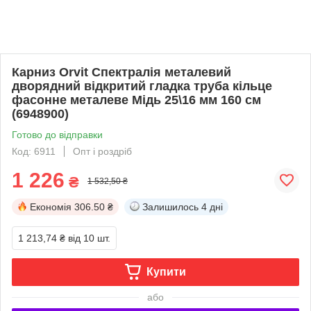
Карниз Orvit Спектралія металевий
дворядний відкритий гладка труба кільце
фасонне металеве Мідь 25\16 мм 160 см
(6948900)
Готово до відправки
Код: 6911
Опт і роздріб
1 226
₴
1 532,50 ₴
Економія
306.50 ₴
Залишилось
4 дні
1 213,74 ₴
від 10 шт.
Купити
або