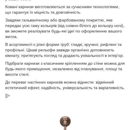
Ковані карнизи виготовляються за сучасними технологіями,
що гарантує їх міцність та довговічність.
Завдяки гальванічному або фарбованому покриттю, яке
передає усю гаму кольорів (від сніжно-білого до кольору ночі),
ви зможете реалізувати будь-які ідеї по оформленню вашого
житла.
В асортименті є різні форми труб: гладкі, кручені, рифлені та
профільні. Цікаві рельєфи завжди органічно доповнюють
кімнату, притягують погляд та додають унікальності в інтер'єр.
Підібрати карнизи з класичним кріпленням до стіни можна для
будь-якого приміщення, незалежно від планування, площі та
висоти стелі.
До переваг настінних карнизів можна віднести: відмінний
естетичний ефект, надійність, універсальність та варіативність.
]]>