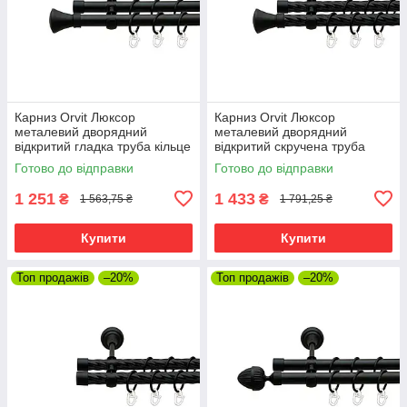
Карниз Orvit Люксор
Карниз Orvit Люксор
металевий дворядний
металевий дворядний
відкритий гладка труба кільце
відкритий скручена труба
металеве Чорний Оксамит
кільце металеве Чорний
Готово до відправки
Готово до відправки
19\19 мм 300 см (00-
Оксамит 19\19 мм 300 см
00007010)
(00-00007030)
1 251
1 433
₴
₴
1 563,75 ₴
1 791,25 ₴
Купити
Купити
Топ продажів
–20%
Топ продажів
–20%