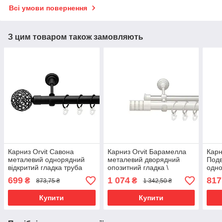
Всі умови повернення
З цим товаром також замовляють
Карниз Orvit Савона
Карниз Orvit Барамелла
Карн
металевий однорядний
металевий дворядний
Подв
відкритий гладка труба
опозитний гладка \
одно
кільце металеве Чорний
профільна труба кільце
глад
699
1 074
817
₴
₴
873,75 ₴
1 342,50 ₴
Оксамит 25 мм 200 см
металеве Арктіс 25\19 мм
фасо
(00-00018183)
160 см (00-00010699)
16 м
Купити
Купити