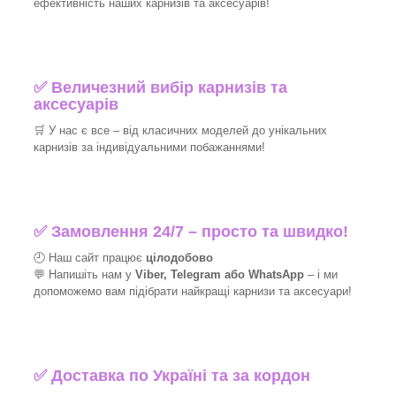
ефективність наших карнизів та аксесуарів!​
✅
Величезний вибір карнизів та
аксесуарів
🛒
У нас є все – від класичних моделей до унікальних
карнизів за індивідуальними побажаннями!​
✅
Замовлення 24/7 – просто та швидко!
🕘 Наш сайт працює
цілодобово
💬 Напишіть нам у
Viber, Telegram або WhatsApp
–
і
ми
допоможемо вам підібрати найкращі
карнизи та аксесуари!
✅
Доставка по Україні та за кордон