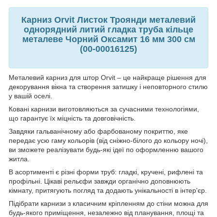
Карниз Orvit Листок Троянди металевий
однорядний литий гладка труба кільце
металеве Чорний Оксамит 16 мм 300 см
(00-00016125)
Металевий карниз для штор Orvit – це найкраще рішення для
декорування вікна та створення затишку і неповторного стилю
у вашій оселі.
Ковані карнизи виготовляються за сучасними технологіями,
що гарантує їх міцність та довговічність.
Завдяки гальванічному або фарбованому покриттю, яке
передає усю гаму кольорів (від сніжно-білого до кольору ночі),
ви зможете реалізувати будь-які ідеї по оформленню вашого
житла.
В асортименті є різні форми труб: гладкі, кручені, рифлені та
профільні. Цікаві рельєфи завжди органічно доповнюють
кімнату, притягують погляд та додають унікальності в інтер'єр.
Підібрати карнизи з класичним кріпленням до стіни можна для
будь-якого приміщення, незалежно від планування, площі та