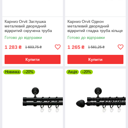
Карниз Orvit Заглушка
Карниз Orvit Одеон
металевий дворядний
металевий дворядний
відкритий скручена труба
відкритий гладка труба кільце
кільце металеве Чорний
металеве Чорний Оксамит
Готово до відправки
Готово до відправки
Оксамит 19\19 мм 300 см
19\19 мм 300 см (00-
(00-00007026)
00007014)
1 283
1 265
₴
₴
1 603,75 ₴
1 581,25 ₴
Купити
Купити
Новинка
–20%
Акція
–20%