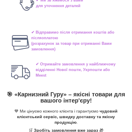
✔ Ми зв’яжемося з вами
для уточнення деталей
✔ Відправимо після отримання коштів або
післяоплатою
(розрахунок за товар при отриманні Вами
замовлення)
✔ Отримайте замовлення у найближчому
відділенні
Нової пошти, Укрпошти або
Meest
🎯 «
Карнизний Гуру
» –
якісні
товари для
вашого інтер'єру!
💙 Ми цінуємо кожного клієнта і гарантуємо
чудовий
клієнтський сервіс, швидку доставку та якісну
продукцію
.
🛒
Зробіть замовлення вже зараз
🎁