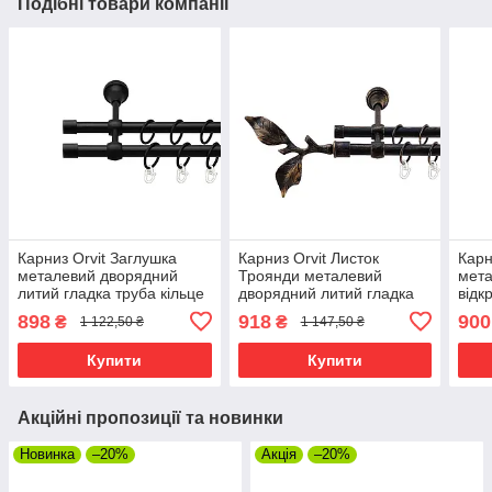
Подібні товари компанії
Карниз Orvit Заглушка
Карниз Orvit Листок
Карн
металевий дворядний
Троянди металевий
мет
литий гладка труба кільце
дворядний литий гладка
відк
металеве Чорний Оксамит
труба кільце металеве
кіль
898
918
900
₴
₴
1 122,50 ₴
1 147,50 ₴
16\16 мм 240 см (00-
Чорне Золото 16\16 мм
Окса
00018799)
240 см (5468282)
(00-
Купити
Купити
Акційні пропозиції та новинки
Новинка
–20%
Акція
–20%