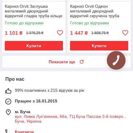
Карниз Orvit Заглушка
Карниз Orvit Одеон
металевий дворядний
металевий дворядний
відкритий гладка труба кільце
відкритий скручена труба
металеве Чорний Оксамит
кільце металеве Чорний
Готово до відправки
Готово до відправки
19\19 мм 300 см (00-
Оксамит 19\19 мм 300 см
00007006)
(00-00007034)
1 101
1 447
₴
₴
1 376,25 ₴
1 808,75 ₴
Купити
Купити
Показати ще
Про нас
99% позитивних з 215 відгуків за рік
Працює з 16.01.2015
м. Буча
вул. Левка Лук'яненка, 66а, ТЦ Буча Пассаж 3-й поверх ,
Буча, Україна
Контакти