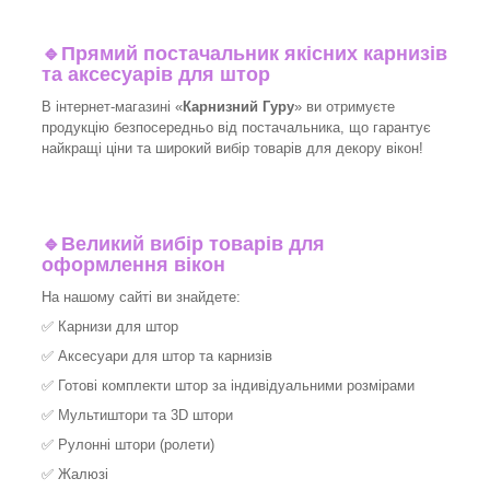
🔹
Прямий постачальник якісних карнизів
та аксесуарів для штор
В інтернет-магазині «
Карнизний Гуру
» ви отримуєте
продукцію безпосередньо від постачальника, що гарантує
найкращі ціни та широкий вибір товарів для декору вікон!​
🔹
Великий вибір товарів для
оформлення вікон
На нашому сайті ви знайдете:
✅
Карнизи для штор
✅
Аксесуари для штор та карнизів
✅
Готові комплекти штор за індивідуальними розмірами
✅
Мультиштори та 3D штори
✅
Рулонні штори (ролети)
✅
Жалюзі