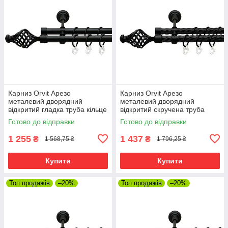
Карниз Orvit Арезо
Карниз Orvit Арезо
металевий дворядний
металевий дворядний
відкритий гладка труба кільце
відкритий скручена труба
металеве Чорний Оксамит
кільце металеве Чорний
Готово до відправки
Готово до відправки
19\19 мм 300 см (00-
Оксамит 19\19 мм 300 см
00007002)
(00-00007022)
1 255
1 437
₴
₴
1 568,75 ₴
1 796,25 ₴
Купити
Купити
Топ продажів
–20%
Топ продажів
–20%