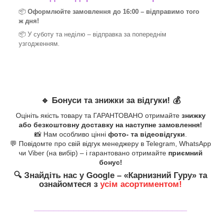
📦
Оформлюйте замовлення до 16:00 – відправимо того
ж дня!
📦 У суботу та неділю – відправка за
попереднім
узгодженням.
🔹
Бонуси та знижки за відгуки!
💰
Оцініть якість товару та ГАРАНТОВАНО отримайте
знижку
або безкоштовну доставку на наступне замовлення!
📸 Нам особливо цінні
фото- та відеовідгуки
.
💬 Повідомте про свій відгук менеджеру в Telegram, WhatsApp
чи Viber (на вибір) – і гарантовано отримайте
приємний
бонус!
🔍
Знайдіть нас у Google – «
Карнизний Гуру
» та
ознайомтеся з
усім асортиментом!
_______________________________