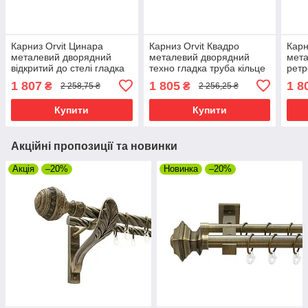
Карниз Orvit Цинара
Карниз Orvit Квадро
Карн
металевий дворядний
металевий дворядний
мета
відкритий до стелі гладка
техно гладка труба кільце
ретр
труба кільце металеве
металеве Антик 25\19 мм
кіль
1 807
1 805
1 8
₴
₴
2 258,75 ₴
2 256,25 ₴
Антик 25\19 мм 300 см
300 см (00-00025999)
25\1
(00-00024439)
0001
Купити
Купити
Акційні пропозиції та новинки
Акція
–20%
Новинка
–20%