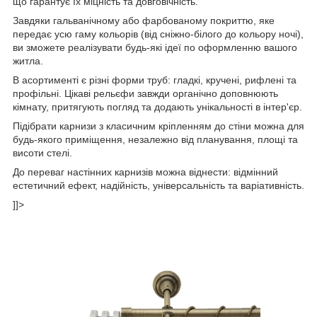
що гарантує їх міцність та довговічність.
Завдяки гальванічному або фарбованому покриттю, яке
передає усю гаму кольорів (від сніжно-білого до кольору ночі),
ви зможете реалізувати будь-які ідеї по оформленню вашого
житла.
В асортименті є різні форми труб: гладкі, кручені, рифлені та
профільні. Цікаві рельєфи завжди органічно доповнюють
кімнату, притягують погляд та додають унікальності в інтер'єр.
Підібрати карнизи з класичним кріпленням до стіни можна для
будь-якого приміщення, незалежно від планування, площі та
висоти стелі.
До переваг настінних карнизів можна віднести: відмінний
естетичний ефект, надійність, універсальність та варіативність.
]]>