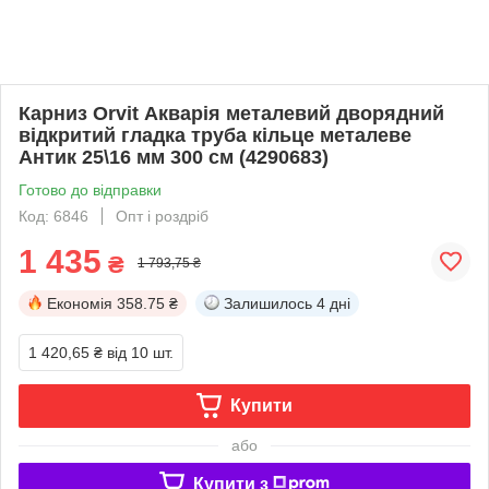
Карниз Orvit Акварія металевий дворядний
відкритий гладка труба кільце металеве
Антик 25\16 мм 300 см (4290683)
Готово до відправки
Код: 6846
Опт і роздріб
1 435
₴
1 793,75 ₴
Економія
358.75 ₴
Залишилось
4 дні
1 420,65 ₴
від 10 шт.
Купити
або
Купити з