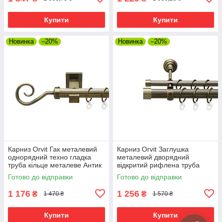
Купити
Купити
Новинка
–20%
Новинка
–20%
Карниз Orvit Гак металевий
Карниз Orvit Заглушка
однорядний техно гладка
металевий дворядний
труба кільце металеве Антик
відкритий рифлена труба
25 мм 300 см (00-00025839)
кільце металеве Антик 25\16
Готово до відправки
Готово до відправки
мм 300 см (00-00025679)
1 176
1 256
₴
₴
1 470 ₴
1 570 ₴
Купити
Купити