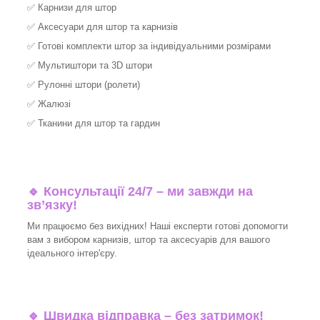
✅
Карнизи для штор
✅
Аксесуари для штор та карнизів
✅
Готові комплекти штор за індивідуальними розмірами
✅
Мультиштори та 3D штори
✅
Рулонні штори (ролети)
✅
Жалюзі
✅
Тканини для штор та гардин
🔹 Консультації 24/7 – ми завжди на
зв’язку!
Ми працюємо без вихідних! Наші експерти готові допомогти
вам з вибором карнизів, штор та аксесуарів для вашого
ідеального інтер'єру.​
🔹
Швидка відправка – без затримок!