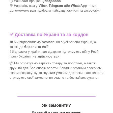
🕘 Наш сайт працює
цілодобово
💬 Напишіть нам у
Viber, Telegram або WhatsApp
–
і
ми
допоможемо вам підібрати найкращі
карнизи та аксесуари!
✅
Доставка по Україні та за кордон
🚚 Ми відправляємо замовлення в усі регіони України, а
також до
Європи та Азії
!
❗ Відправка у країни, що відкрито підтримують війну Росії
проти України,
не здійснюється
.
📦 Ми
розрахуємо вартість товару та логістики, а також
зручний для Вас спосіб оплати. Завдяки зручним способам
взаєморозрахунку та гнучким умовам доставки, наші клієнти
отримують свої замовлення вчасно та без зайвих зусиль.
_______________________________
Як замовити?
Простий алгоритм покупки: