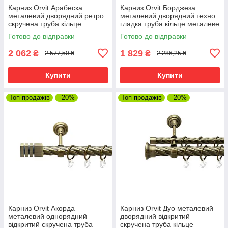
Карниз Orvit Арабеска
Карниз Orvit Борджеза
металевий дворядний ретро
металевий дворядний техно
скручена труба кільце
гладка труба кільце металеве
металеве Антик 25\19 мм 300
Антик 25\19 мм 300 см (00-
Готово до відправки
Готово до відправки
см (00-00016397)
00025967)
2 062
1 829
₴
₴
2 577,50 ₴
2 286,25 ₴
Купити
Купити
Топ продажів
–20%
Топ продажів
–20%
Карниз Orvit Акорда
Карниз Orvit Дуо металевий
металевий однорядний
дворядний відкритий
відкритий скручена труба
скручена труба кільце