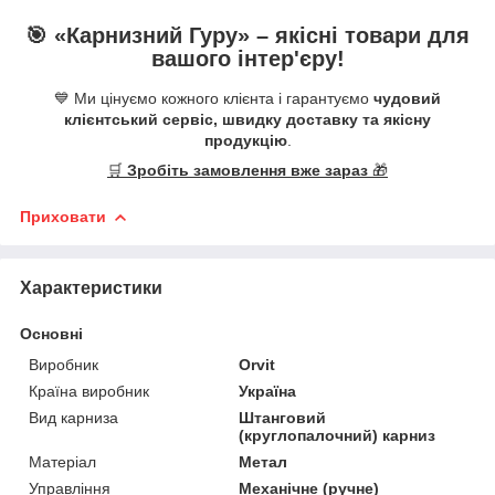
🎯 «
Карнизний Гуру
» –
якісні
товари для
вашого інтер'єру!
💙 Ми цінуємо кожного клієнта і гарантуємо
чудовий
клієнтський сервіс, швидку доставку та якісну
продукцію
.
🛒
Зробіть замовлення вже зараз
🎁
Приховати
Характеристики
Основні
Виробник
Orvit
Країна виробник
Україна
Вид карниза
Штанговий
(круглопалочний) карниз
Матеріал
Метал
Управління
Механічне (ручне)