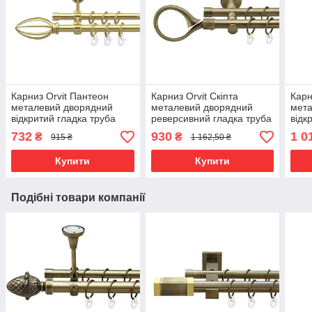
Карниз Orvit Пантеон
Карниз Orvit Скіпта
Карн
металевий дворядний
металевий дворядний
мета
відкритий гладка труба
реверсивний гладка труба
відк
кільце металеве Золото
кільце металеве Антик
скру
732
930
1 0
₴
₴
915 ₴
1 162,50 ₴
16\16 мм 160 см (00-
19\19 мм 160 см (00-
мета
00014267)
00013396)
160 
Купити
Купити
Подібні товари компанії