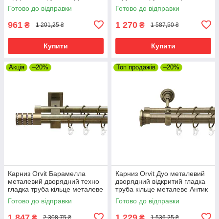
кільце металеве Антик 25 мм
металеве Антик 25\16 мм 300
Готово до відправки
Готово до відправки
300 см (00-00025727)
см (00-00025743)
961
1 270
₴
₴
1 201,25 ₴
1 587,50 ₴
Купити
Купити
Акція
–20%
Топ продажів
–20%
Карниз Orvit Барамелла
Карниз Orvit Дуо металевий
металевий дворядний техно
дворядний відкритий гладка
гладка труба кільце металеве
труба кільце металеве Антик
Антик 25\19 мм 300 см (00-
25\16 мм 300 см (00-
Готово до відправки
Готово до відправки
00025959)
00025595)
1 847
1 229
₴
₴
2 308,75 ₴
1 536,25 ₴