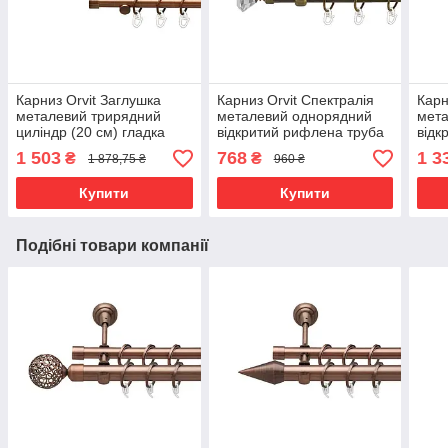
Карниз Orvit Заглушка
Карниз Orvit Спектралія
Карн
металевий трирядний
металевий однорядний
мета
циліндр (20 см) гладка
відкритий рифлена труба
відк
труба кільце металеве
кільце металеве Антик 19
кіль
1 503
768
1 3
₴
₴
1 878,75 ₴
960 ₴
Мідь 16\16\16 мм 300 см
мм 240 см (00-00017283)
19\1
(00-00020363)
(630
Купити
Купити
Подібні товари компанії