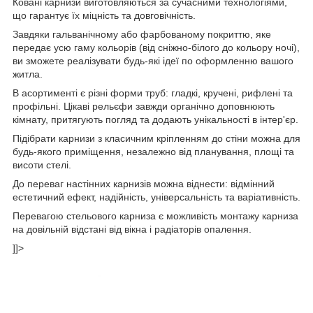
Ковані карнизи виготовляються за сучасними технологіями,
що гарантує їх міцність та довговічність.
Завдяки гальванічному або фарбованому покриттю, яке
передає усю гаму кольорів (від сніжно-білого до кольору ночі),
ви зможете реалізувати будь-які ідеї по оформленню вашого
житла.
В асортименті є різні форми труб: гладкі, кручені, рифлені та
профільні. Цікаві рельєфи завжди органічно доповнюють
кімнату, притягують погляд та додають унікальності в інтер'єр.
Підібрати карнизи з класичним кріпленням до стіни можна для
будь-якого приміщення, незалежно від планування, площі та
висоти стелі.
До переваг настінних карнизів можна віднести: відмінний
естетичний ефект, надійність, універсальність та варіативність.
Перевагою стельового карниза є можливість монтажу карниза
на довільній відстані від вікна і радіаторів опалення.
]]>