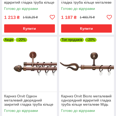
відкритий гладка труба кільце
гладка труба кільце металеве
металеве Мідь 16\16 мм 300
Мідь 16\16 мм 300 см (00-
Готово до відправки
Готово до відправки
см (00-00020776)
00020174)
1 213
1 187
₴
₴
1 516,25 ₴
1 483,75 ₴
Купити
Купити
Акція
–20%
Топ продажів
–20%
Карниз Orvit Одеон
Карниз Orvit Віоло металевий
металевий дворядний
однорядний відкритий гладка
закритий гладка труба кільце
труба кільце металеве Мідь
фасонне металеве Мідь
19 мм 300 см (00-00011662)
Готово до відправки
Готово до відправки
19\16 мм 300 см (6938840)