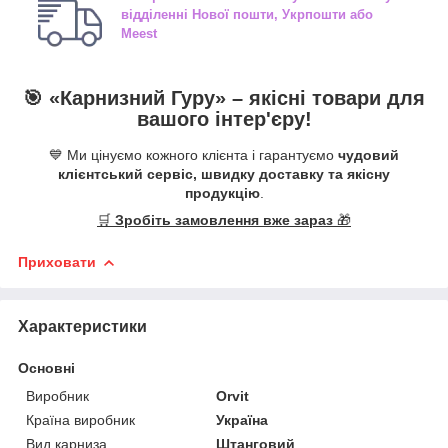
відділенні
Нової пошти, Укрпошти або
Meest
🎯 «
Карнизний Гуру
» –
якісні
товари для
вашого інтер'єру!
💙 Ми цінуємо кожного клієнта і гарантуємо
чудовий
клієнтський сервіс, швидку доставку та якісну
продукцію
.
🛒
Зробіть замовлення вже зараз
🎁
Приховати
Характеристики
Основні
Виробник
Orvit
Країна виробник
Україна
Вид карниза
Штанговий