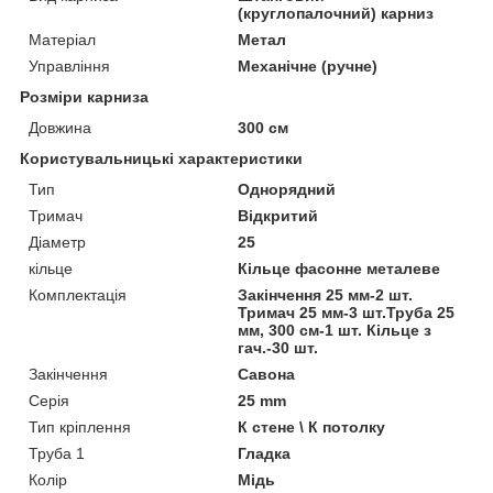
(круглопалочний) карниз
Матеріал
Метал
Управління
Механічне (ручне)
Розміри карниза
Довжина
300 см
Користувальницькі характеристики
Тип
Однорядний
Тримач
Відкритий
Діаметр
25
кільце
Кільце фасонне металеве
Комплектація
Закінчення 25 мм-2 шт.
Тримач 25 мм-3 шт.Труба 25
мм, 300 см-1 шт. Кільце з
гач.-30 шт.
Закінчення
Савона
Серія
25 mm
Тип кріплення
К стене \ К потолку
Труба 1
Гладка
Колір
Мідь