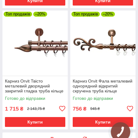
Купити
Купити
Топ продажів
–20%
Топ продажів
–20%
Карниз Orvit Твісто
Карниз Orvit Фала металевий
металевий дворядний
однорядний відкритий
закритий гладка труба кільце
скручена труба кільце
фасонне металеве Мідь
металеве Мідь 16 мм 300 см
Готово до відправки
Готово до відправки
19\16 мм 300 см (6938868)
(00-00025235)
1 715
756
₴
₴
2 143,75 ₴
945 ₴
Купити
Купити