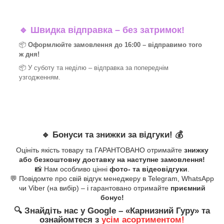
🔹
Швидка відправка – без затримок!
📦
Оформлюйте замовлення до 16:00 – відправимо того
ж дня!
📦 У суботу та неділю – відправка за
попереднім
узгодженням.
🔹
Бонуси та знижки за відгуки!
💰
Оцініть якість товару та ГАРАНТОВАНО отримайте
знижку
або безкоштовну доставку на наступне замовлення!
📸 Нам особливо цінні
фото- та відеовідгуки
.
💬 Повідомте про свій відгук менеджеру в Telegram, WhatsApp
чи Viber (на вибір) – і гарантовано отримайте
приємний
бонус!
🔍
Знайдіть нас у Google – «
Карнизний Гуру
» та
ознайомтеся з
усім асортиментом!