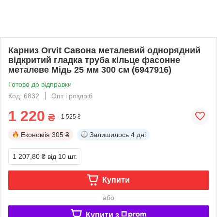
Карниз Orvit Савона металевий однорядний
відкритий гладка труба кільце фасонне
металеве Мідь 25 мм 300 см (6947916)
Готово до відправки
Код: 6832
Опт і роздріб
1 220
₴
1 525 ₴
Економія
305 ₴
Залишилось
4 дні
1 207,80 ₴
від 10 шт.
Купити
або
Купити з