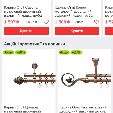
Карниз Orvit Савона
Карниз Orvit Конео
Карн
металевий дворядний
металевий дворядний
мета
відкритий гладка труба
відкритий гладка труба
ретр
кільце фасонне металеве
кільце фасонне металеве
фасо
1 597
1 508
1 5
₴
₴
1 996,25 ₴
1 885 ₴
Мідь 25\16 мм 240 см
Мідь 25\19 мм 200 см
25\1
(6948897)
(6950981)
0000
Купити
Купити
Акційні пропозиції та новинки
Акція
–20%
Акція
–20%
Карниз Orvit Цинара
Карниз Orvit Ніка металевий
металевий дворядний
дворядний відкритий до стелі