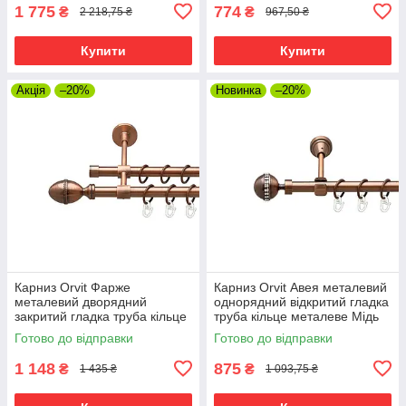
1 775
774
₴
₴
2 218,75 ₴
967,50 ₴
Купити
Купити
Акція
–20%
Новинка
–20%
Карниз Orvit Фарже
Карниз Orvit Авея металевий
металевий дворядний
однорядний відкритий гладка
закритий гладка труба кільце
труба кільце металеве Мідь
металеве Мідь 16\16 мм 300
16 мм 300 см (00-00019229)
Готово до відправки
Готово до відправки
см (00-00020005)
1 148
875
₴
₴
1 435 ₴
1 093,75 ₴