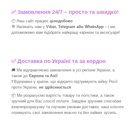
✅
Замовлення 24/7 – просто та швидко!
🕘 Наш сайт працює
цілодобово
💬 Напишіть нам у
Viber, Telegram або WhatsApp
–
і
ми
допоможемо вам підібрати найкращі
карнизи та аксесуари!
✅
Доставка по Україні та за кордон
🚚 Ми відправляємо замовлення в усі регіони України, а
також до
Європи та Азії
!
❗ Відправка у країни, що відкрито підтримують війну Росії
проти України,
не здійснюється
.
📦 Ми
розрахуємо вартість товару та логістики, а також
зручний для Вас спосіб оплати. Завдяки зручним способам
взаєморозрахунку та гнучким умовам доставки, наші клієнти
отримують свої замовлення вчасно та без зайвих зусиль.
_______________________________