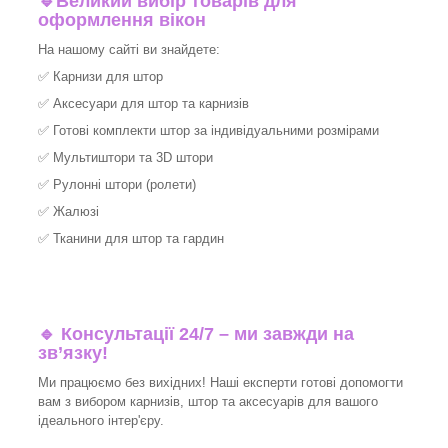
🔹
Великий вибір товарів для
оформлення вікон
На нашому сайті ви знайдете:
✅
Карнизи для штор
✅
Аксесуари для штор та карнизів
✅
Готові комплекти штор за індивідуальними розмірами
✅
Мультиштори та 3D штори
✅
Рулонні штори (ролети)
✅
Жалюзі
✅
Тканини для штор та гардин
🔹 Консультації 24/7 – ми завжди на
зв’язку!
Ми працюємо без вихідних! Наші експерти готові допомогти
вам з вибором карнизів, штор та аксесуарів для вашого
ідеального інтер'єру.​