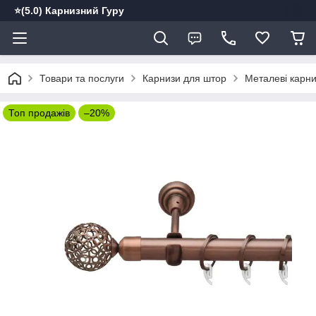
⭐️(5.0) Карнизний Гуру
Товари та послуги
Карнизи для штор
Металеві карн
Топ продажів
–20%