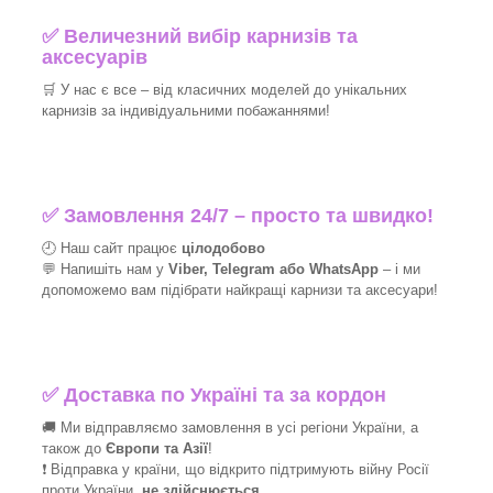
✅
Величезний вибір карнизів та
аксесуарів
🛒
У нас є все – від класичних моделей до унікальних
карнизів за індивідуальними побажаннями!​
✅
Замовлення 24/7 – просто та швидко!
🕘 Наш сайт працює
цілодобово
💬 Напишіть нам у
Viber, Telegram або WhatsApp
–
і
ми
допоможемо вам підібрати найкращі
карнизи та аксесуари!
✅
Доставка по Україні та за кордон
🚚 Ми відправляємо замовлення в усі регіони України, а
також до
Європи та Азії
!
❗ Відправка у країни, що відкрито підтримують війну Росії
проти України,
не здійснюється
.