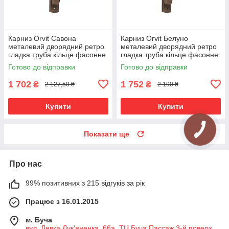
Карниз Orvit Савона
Карниз Orvit Белуно
металевий дворядний ретро
металевий дворядний ретро
гладка труба кільце фасонне
гладка труба кільце фасонне
металеве Мідь 25\19 мм 160
металеве Мідь 25\19 мм 160
Готово до відправки
Готово до відправки
см (00-00009967)
см (00-00009937)
1 702
1 752
₴
₴
2 127,50 ₴
2 190 ₴
Купити
Купити
Показати ще
Про нас
99% позитивних з 215 відгуків за рік
Працює з 16.01.2015
м. Буча
вул. Левка Лук'яненка, 66а, ТЦ Буча Пассаж 3-й поверх ,