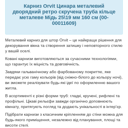
Карниз Orvit Цинара металевий
дворядний ретро скручена труба кільце
металеве Мідь 25\19 мм 160 см (00-
00011609)
Металевий карниз для штор Orvit – це найкраще рішення для
декорування вікна та створення затишку і неповторного стилю
у вашій оселі.
Ковані карнизи виготовляються за сучасними технологіями,
що гарантує їх міцність та довговічність.
Завдяки гальванічному або фарбованому покриттю, яке
передає усю гаму кольорів (від сніжно-білого до кольору ночі),
ви зможете реалізувати будь-які ідеї по оформленню вашого
житла.
В асортименті є різні форми труб: гладкі, кручені, рифлені та
профільні. Цікаві рельєфи завжди органічно доповнюють
кімнату, притягують погляд та додають унікальності в інтер'єр.
Підібрати карнизи з класичним кріпленням до стіни можна для
будь-якого приміщення, незалежно від планування, площі та
висоти стелі.