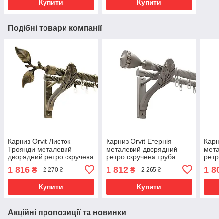
Купити
Купити
Подібні товари компанії
Карниз Orvit Листок
Карниз Orvit Етернія
Карн
Троянди металевий
металевий дворядний
мета
дворядний ретро скручена
ретро скручена труба
ретр
труба кільце металеве
кільце металеве Сатин
кіль
1 816
1 812
1 8
₴
₴
2 270 ₴
2 265 ₴
Антик 25\19 мм 300 см
25\19 мм 240 см (00-
25\1
(00-00016433)
00021897)
0001
Купити
Купити
Акційні пропозиції та новинки