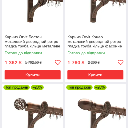
Карниз Orvit Бостон
Карниз Orvit Конео
металевий дворядний ретро
металевий дворядний ретро
гладка труба кільце металеве
гладка труба кільце фасонне
Мідь 25\19 мм 160 см (00-
металеве Мідь 25\19 мм 160
Готово до відправки
Готово до відправки
00009871)
см (00-00009949)
1 362
1 760
₴
₴
1 702,50 ₴
2 200 ₴
Купити
Купити
Топ продажів
–20%
Топ продажів
–20%