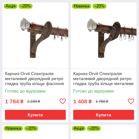
Акція
–20%
Новинка
–20%
Карниз Orvit Спектралія
Карниз Orvit Спектралія
металевий дворядний ретро
металевий дворядний ретро
гладка труба кільце фасонне
гладка труба кільце металеве
металеве Мідь 25\19 мм 160
Мідь 25\19 мм 160 см (00-
Готово до відправки
Готово до відправки
см (00-00009973)
00009901)
1 784
1 408
₴
₴
2 230 ₴
1 760 ₴
Купити
Купити
Новинка
–20%
Акція
–20%