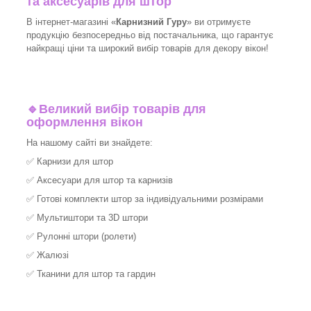
та аксесуарів для штор
В інтернет-магазині «
Карнизний Гуру
» ви отримуєте
продукцію безпосередньо від постачальника, що гарантує
найкращі ціни та широкий вибір товарів для декору вікон!​
🔹
Великий вибір товарів для
оформлення вікон
На нашому сайті ви знайдете:
✅
Карнизи для штор
✅
Аксесуари для штор та карнизів
✅
Готові комплекти штор за індивідуальними розмірами
✅
Мультиштори та 3D штори
✅
Рулонні штори (ролети)
✅
Жалюзі
✅
Тканини для штор та гардин