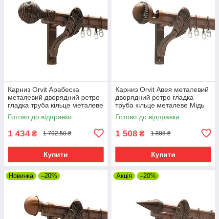
Карниз Orvit Арабеска
Карниз Orvit Авея металевий
металевий дворядний ретро
дворядний ретро гладка
гладка труба кільце металеве
труба кільце металеве Мідь
Мідь 25\19 мм 160 см (00-
25\19 мм 160 см (00-
Готово до відправки
Готово до відправки
00009859)
00009853)
1 434
1 508
₴
₴
1 792,50 ₴
1 885 ₴
Купити
Купити
Новинка
–20%
Акція
–20%