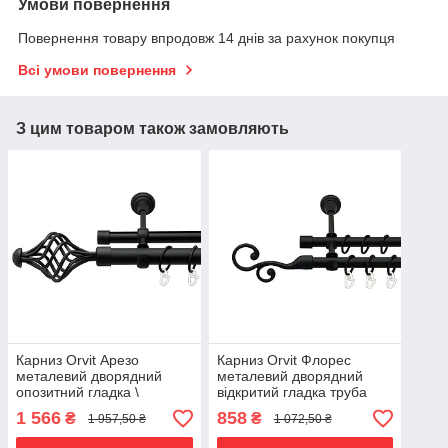
Умови повернення
Повернення товару впродовж 14 днів за рахунок покупця
Всі умови повернення
З цим товаром також замовляють
Карниз Orvit Арезо
Карниз Orvit Флорес
металевий дворядний
металевий дворядний
опозитний гладка \
відкритий гладка труба
профільна труба кільце
кільце металеве Чорний
1 566
858
₴
₴
1 957,50 ₴
1 072,50 ₴
металеве Чорний Оксамит
Оксамит 16\16 мм 200 см
25\19 мм 300 см
(00-00024025)