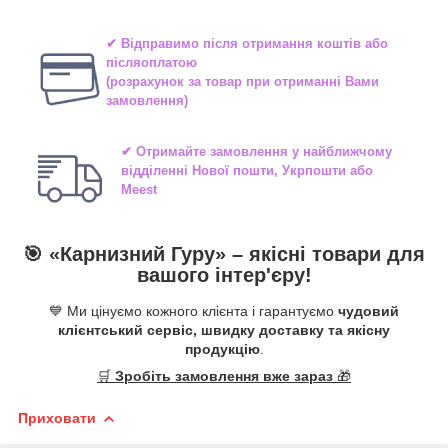
✔ Відправимо після отримання коштів або
післяоплатою
(розрахунок за товар при отриманні Вами
замовлення)
✔ Отримайте замовлення у найближчому
відділенні
Нової пошти, Укрпошти або
Meest
🎯 «
Карнизний Гуру
» –
якісні
товари для
вашого інтер'єру!
💙 Ми цінуємо кожного клієнта і гарантуємо
чудовий
клієнтський сервіс, швидку доставку та якісну
продукцію
.
🛒
Зробіть замовлення вже зараз
🎁
Приховати