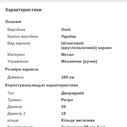
Характеристики
Основні
Виробник
Orvit
Країна виробник
Україна
Вид карниза
Штанговий
(круглопалочний) карниз
Матеріал
Метал
Управління
Механічне (ручне)
Розміри карниза
Довжина
160 см
Користувальницькі характеристики
Тип
Дворядний
Тримач
Ретро
Діаметр
25
Діаметр 2
19
кільце
Кільце металеве