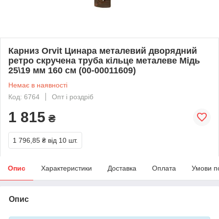
Карниз Orvit Цинара металевий дворядний
ретро скручена труба кільце металеве Мідь
25\19 мм 160 см (00-00011609)
Немає в наявності
Код: 6764
Опт і роздріб
1 815
₴
1 796,85 ₴
від 10 шт.
Опис
Характеристики
Доставка
Оплата
Умови п
Опис