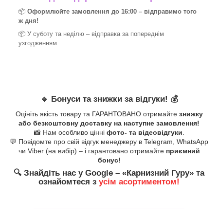
📦
Оформлюйте замовлення до 16:00 – відправимо того
ж дня!
📦 У суботу та неділю – відправка за
попереднім
узгодженням.
🔹
Бонуси та знижки за відгуки!
💰
Оцініть якість товару та ГАРАНТОВАНО отримайте
знижку
або безкоштовну доставку на наступне замовлення!
📸 Нам особливо цінні
фото- та відеовідгуки
.
💬 Повідомте про свій відгук менеджеру в Telegram, WhatsApp
чи Viber (на вибір) – і гарантовано отримайте
приємний
бонус!
🔍
Знайдіть нас у Google – «
Карнизний Гуру
» та
ознайомтеся з
усім асортиментом!
_______________________________