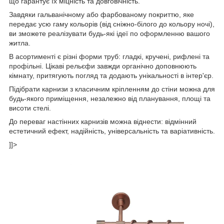
що гарантує їх міцність та довговічність.
Завдяки гальванічному або фарбованому покриттю, яке
передає усю гаму кольорів (від сніжно-білого до кольору ночі),
ви зможете реалізувати будь-які ідеї по оформленню вашого
житла.
В асортименті є різні форми труб: гладкі, кручені, рифлені та
профільні. Цікаві рельєфи завжди органічно доповнюють
кімнату, притягують погляд та додають унікальності в інтер'єр.
Підібрати карнизи з класичним кріпленням до стіни можна для
будь-якого приміщення, незалежно від планування, площі та
висоти стелі.
До переваг настінних карнизів можна віднести: відмінний
естетичний ефект, надійність, універсальність та варіативність.
]]>