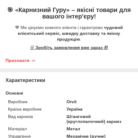
🎯 «
Карнизний Гуру
» –
якісні
товари для
вашого інтер'єру!
💙 Ми цінуємо кожного клієнта і гарантуємо
чудовий
клієнтський сервіс, швидку доставку та якісну
продукцію
.
🛒
Зробіть замовлення вже зараз
🎁
Приховати
Характеристики
Основні
Виробник
Orvit
Країна виробник
Україна
Вид карниза
Штанговий
(круглопалочний) карниз
Матеріал
Метал
Управління
Механічне (ручне)