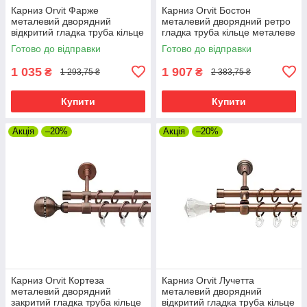
Карниз Orvit Фарже
Карниз Orvit Бостон
металевий дворядний
металевий дворядний ретро
відкритий гладка труба кільце
гладка труба кільце металеве
металеве Мідь 16\16 мм 240
Мідь 25\19 мм 240 см (00-
Готово до відправки
Готово до відправки
см (00-00020760)
00009874)
1 035
1 907
₴
₴
1 293,75 ₴
2 383,75 ₴
Купити
Купити
Акція
–20%
Акція
–20%
Карниз Orvit Кортеза
Карниз Orvit Лучетта
металевий дворядний
металевий дворядний
закритий гладка труба кільце
відкритий гладка труба кільце