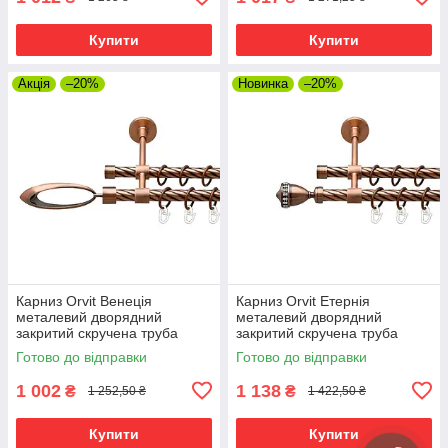
Купити
Купити
Акція
–20%
Новинка
–20%
Карниз Orvit Венеція
Карниз Orvit Етернія
металевий дворядний
металевий дворядний
закритий скручена труба
закритий скручена труба
кільце металеве Мідь 16\16
кільце металеве Мідь 16\16
Готово до відправки
Готово до відправки
мм 240 см (00-00025273)
мм 240 см (00-00025293)
1 002
1 138
₴
₴
1 252,50 ₴
1 422,50 ₴
Купити
Купити