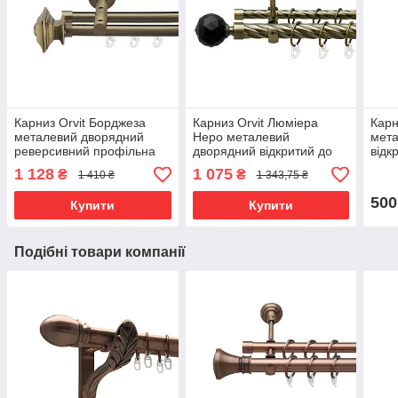
Карниз Orvit Борджеза
Карниз Orvit Люміера
Карн
металевий дворядний
Неро металевий
мет
реверсивний профільна
дворядний відкритий до
відк
труба Антик 19\19 мм 160
стелі скручена труба
кіль
1 128
1 075
₴
₴
1 410 ₴
1 343,75 ₴
см (7219295)
кільце металеве Антик
Нерж
25\16 мм 160 см
160 
500
Купити
Купити
Подібні товари компанії