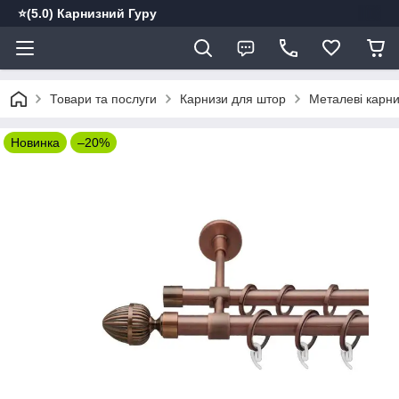
⭐️(5.0) Карнизний Гуру
Товари та послуги
Карнизи для штор
Металеві карн
Новинка
–20%