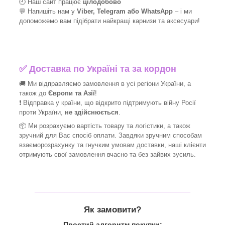
🕘 Наш сайт працює
цілодобово
💬 Напишіть нам у
Viber, Telegram або WhatsApp
–
і
ми
допоможемо вам підібрати найкращі
карнизи та аксесуари!
✅
Доставка по Україні та за кордон
🚚 Ми відправляємо замовлення в усі регіони України, а
також до
Європи та Азії
!
❗ Відправка у країни, що відкрито підтримують війну Росії
проти України,
не здійснюється
.
📦 Ми
розрахуємо вартість товару та логістики, а також
зручний для Вас спосіб оплати. Завдяки зручним способам
взаєморозрахунку та гнучким умовам доставки, наші клієнти
отримують свої замовлення вчасно та без зайвих зусиль.
_______________________________
Як замовити?
Простий алгоритм покупки: