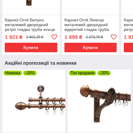
Карниз Orvit Белуно
Карниз Orvit Люксор
Карн
металевий дворядний
металевий дворядний
мета
ретро гладка труба кільце
відкритий гладка труба
ретр
металеве Мідь 25\19 мм
кільце фасонне металеве
мета
1 921
1 899
1 9
₴
₴
2 401,25 ₴
2 373,75 ₴
240 см (00-00009868)
Мідь 25\16 мм 300 см
300 
(6948887)
Купити
Купити
Акційні пропозиції та новинки
Новинка
–20%
Топ продажів
–20%