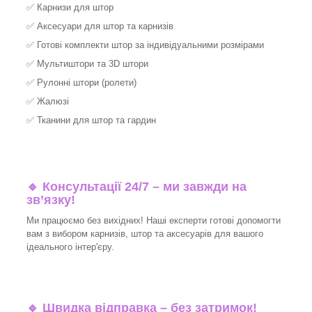
✅
Карнизи для штор
✅
Аксесуари для штор та карнизів
✅
Готові комплекти штор за індивідуальними розмірами
✅
Мультиштори та 3D штори
✅
Рулонні штори (ролети)
✅
Жалюзі
✅
Тканини для штор та гардин
🔹 Консультації 24/7 – ми завжди на
зв’язку!
Ми працюємо без вихідних! Наші експерти готові допомогти
вам з вибором карнизів, штор та аксесуарів для вашого
ідеального інтер'єру.​
🔹
Швидка відправка – без затримок!