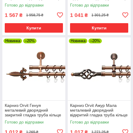
фасонне металеве Мідь
металеве Мідь 16\16 мм 240
Готово до відправки
Готово до відправки
19\16 мм 240 см (6938801)
см (00-00020655)
1 567
1 041
₴
₴
1 958,75 ₴
1 301,25 ₴
Купити
Купити
Новинка
–20%
Новинка
–20%
Карниз Orvit Генуя
Карниз Orvit Ажур Мала
металевий дворядний
металевий дворядний
закритий гладка труба кільце
відкритий гладка труба кільце
металеве Мідь 16\16 мм 240
металеве Мідь 16\16 мм 240
Готово до відправки
Готово до відправки
см (00-00019828)
см (00-00020536)
1 012
1 017
₴
₴
1 265 ₴
1 271,25 ₴