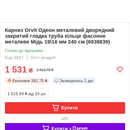
Карниз Orvit Одеон металевий дворядний
закритий гладка труба кільце фасонне
металеве Мідь 19\16 мм 240 см (6938839)
Готово до відправки
Код: 6657
Опт і роздріб
1 531
₴
1 913,75 ₴
Економія
382.75 ₴
Залишилось
2 дні
1 515,69 ₴
від 10 шт.
Купити
або
Купити з