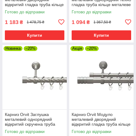
відкритий гладка труба кільце
гладка труба кільце металеве
металеве Сатин 25\16 мм
Сатин 25 мм 240 см (00-
Готово до відправки
Готово до відправки
240 см (00-00026079)
00026299)
1 183
1 094
₴
₴
1 478,75 ₴
1 367,50 ₴
Купити
Купити
Новинка
–20%
Акція
–20%
Карниз Orvit Заглушка
Карниз Orvit Модуло
металевий однорядний
металевий дворядний
відкритий скручена труба
відкритий гладка труба кільце
кільце металеве Сатин 25 мм
металеве Сатин 25\19 мм
Готово до відправки
Готово до відправки
240 см (00-00026143)
240 см (00-00026099)