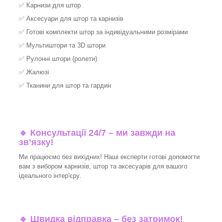
✅
Карнизи для штор
✅
Аксесуари для штор та карнизів
✅
Готові комплекти штор за індивідуальними розмірами
✅
Мультиштори та 3D штори
✅
Рулонні штори (ролети)
✅
Жалюзі
✅
Тканини для штор та гардин
🔹 Консультації 24/7 – ми завжди на
зв’язку!
Ми працюємо без вихідних! Наші експерти готові допомогти
вам з вибором карнизів, штор та аксесуарів для вашого
ідеального інтер'єру.​
🔹
Швидка відправка – без затримок!