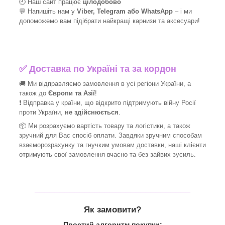
🕘 Наш сайт працює
цілодобово
💬 Напишіть нам у
Viber, Telegram або WhatsApp
–
і
ми
допоможемо вам підібрати найкращі
карнизи та аксесуари!
✅
Доставка по Україні та за кордон
🚚 Ми відправляємо замовлення в усі регіони України, а
також до
Європи та Азії
!
❗ Відправка у країни, що відкрито підтримують війну Росії
проти України,
не здійснюється
.
📦 Ми
розрахуємо вартість товару та логістики, а також
зручний для Вас спосіб оплати. Завдяки зручним способам
взаєморозрахунку та гнучким умовам доставки, наші клієнти
отримують свої замовлення вчасно та без зайвих зусиль.
_______________________________
Як замовити?
Простий алгоритм покупки: