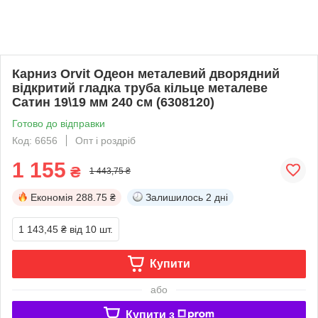
Карниз Orvit Одеон металевий дворядний
відкритий гладка труба кільце металеве
Сатин 19\19 мм 240 см (6308120)
Готово до відправки
Код: 6656
Опт і роздріб
1 155
₴
1 443,75 ₴
Економія
288.75 ₴
Залишилось
2 дні
1 143,45 ₴
від 10 шт.
Купити
або
Купити з