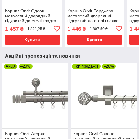
Карниз Orvit Одеон
Карниз Orvit Борджеза
Карн
металевий дворядний
металевий дворядний
мета
відкритий до стелі гладка
відкритий до стелі гладка
відк
труба кільце металеве
труба кільце металеве
кіль
1 457
1 446
1 4
₴
₴
1 821,25 ₴
1 807,50 ₴
Антик 25\19 мм 240 см
Сатин 25\19 мм 300 см
25\1
(00-00018646)
(00-00023887)
0001
Купити
Купити
Акційні пропозиції та новинки
Акція
–20%
Топ продажів
–20%
Карниз Orvit Акорда
Карниз Orvit Савона
металевий дворядний
металевий однорядний техно