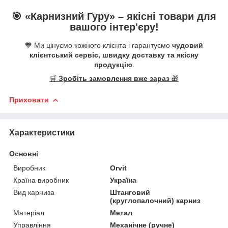
🎯 «
Карнизний Гуру
» –
якісні
товари для
вашого інтер'єру!
💙 Ми цінуємо кожного клієнта і гарантуємо
чудовий
клієнтський сервіс, швидку доставку та якісну
продукцію
.
🛒
Зробіть замовлення вже зараз
🎁
Приховати
Характеристики
Основні
Виробник
Orvit
Країна виробник
Україна
Вид карниза
Штанговий
(круглопалочний) карниз
Матеріал
Метал
Управління
Механічне (ручне)