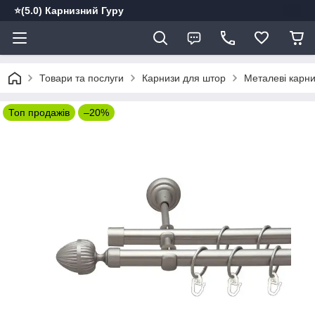
⭐️(5.0) Карнизний Гуру
Товари та послуги
Карнизи для штор
Металеві карн
Топ продажів
–20%