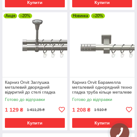
Купити
Купити
Акція
–20%
Новинка
–20%
Карниз Orvit Заглушка
Карниз Orvit Барамелла
металевий дворядний
металевий однорядний техно
відкритий до стелі гладка
гладка труба кільце металеве
труба кільце металеве Сатин
Сатин 25 мм 240 см (00-
Готово до відправки
Готово до відправки
25\19 мм 240 см (00-
00026223)
00026119)
1 129
1 208
₴
₴
1 411,25 ₴
1 510 ₴
Купити
Купити