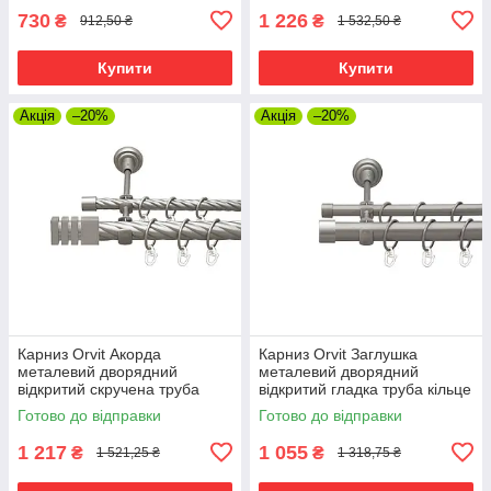
730
1 226
₴
₴
912,50 ₴
1 532,50 ₴
Купити
Купити
Акція
–20%
Акція
–20%
Карниз Orvit Акорда
Карниз Orvit Заглушка
металевий дворядний
металевий дворядний
відкритий скручена труба
відкритий гладка труба кільце
кільце металеве Сатин 25\16
металеве Сатин 25\16 мм
Готово до відправки
Готово до відправки
мм 240 см (00-00026151)
240 см (00-00026083)
1 217
1 055
₴
₴
1 521,25 ₴
1 318,75 ₴