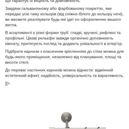
що гарантує їх міцність та довговічність.
Завдяки гальванічному або фарбованому покриттю, яке
передає усю гаму кольорів (від сніжно-білого до кольору ночі),
ви зможете реалізувати будь-які ідеї по оформленню вашого
житла.
В асортименті є різні форми труб: гладкі, кручені, рифлені та
профільні. Цікаві рельєфи завжди органічно доповнюють
кімнату, притягують погляд та додають унікальності в інтер'єр.
Підібрати карнизи з класичним кріпленням до стіни можна для
будь-якого приміщення, незалежно від планування, площі та
висоти стелі.
До переваг настінних карнизів можна віднести: відмінний
естетичний ефект, надійність, універсальність та варіативність.
]]>