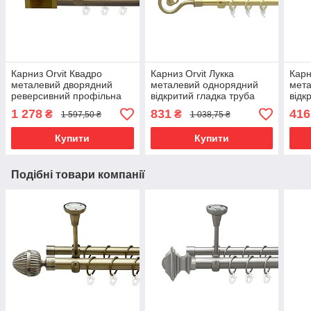
Карниз Orvit Квадро
Карниз Orvit Лукка
Карн
металевий дворядний
металевий однорядний
мет
реверсивний профільна
відкритий гладка труба
відк
труба Антик 19\19 мм 200
кільце фасонне металеве
кіль
1 278
831
416
₴
₴
1 597,50 ₴
1 038,75 ₴
см (00-00013433)
Золото 16 мм 240 см
мм 1
(7751901)
Купити
Купити
Подібні товари компанії