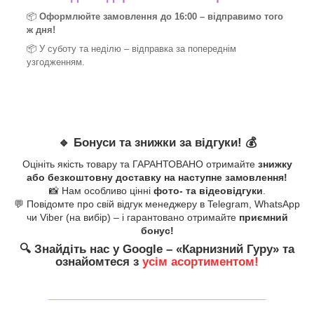
📦
Оформлюйте замовлення до 16:00 – відправимо того
ж дня!
📦 У суботу та неділю – відправка за
попереднім
узгодженням.
🔹
Бонуси та знижки за відгуки!
💰
Оцініть якість товару та ГАРАНТОВАНО отримайте
знижку
або безкоштовну доставку на наступне замовлення!
📸 Нам особливо цінні
фото- та відеовідгуки
.
💬 Повідомте про свій відгук менеджеру в Telegram, WhatsApp
чи Viber (на вибір) – і гарантовано отримайте
приємний
бонус!
🔍
Знайдіть нас у Google – «
Карнизний Гуру
» та
ознайомтеся з
усім асортиментом!
_______________________________