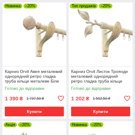
Новинка
–20%
Топ продажів
–20%
Карниз Orvit Авея металевий
Карниз Orvit Листок Троянди
однорядний ретро гладка
металевий однорядний
труба кільце металеве Біле
ретро гладка труба кільце
Золото 25 мм 300 см (00-
металеве Біле Золото 25 мм
Готово до відправки
Готово до відправки
00010517)
300 см (00-00010537)
1 390
1 202
₴
₴
1 737,50 ₴
1 502,50 ₴
Купити
Купити
Акція
–20%
Новинка
–20%