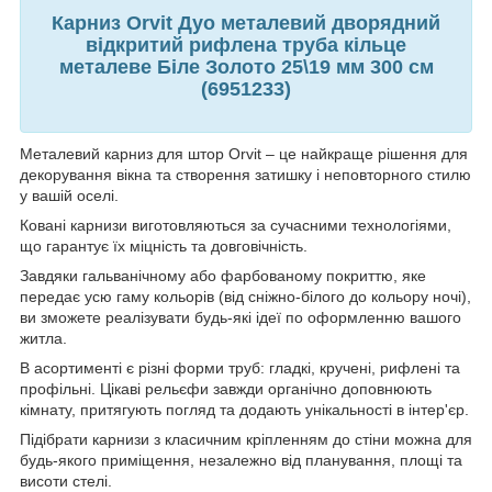
Карниз Orvit Дуо металевий дворядний
відкритий рифлена труба кільце
металеве Біле Золото 25\19 мм 300 см
(6951233)
Металевий карниз для штор Orvit – це найкраще рішення для
декорування вікна та створення затишку і неповторного стилю
у вашій оселі.
Ковані карнизи виготовляються за сучасними технологіями,
що гарантує їх міцність та довговічність.
Завдяки гальванічному або фарбованому покриттю, яке
передає усю гаму кольорів (від сніжно-білого до кольору ночі),
ви зможете реалізувати будь-які ідеї по оформленню вашого
житла.
В асортименті є різні форми труб: гладкі, кручені, рифлені та
профільні. Цікаві рельєфи завжди органічно доповнюють
кімнату, притягують погляд та додають унікальності в інтер'єр.
Підібрати карнизи з класичним кріпленням до стіни можна для
будь-якого приміщення, незалежно від планування, площі та
висоти стелі.