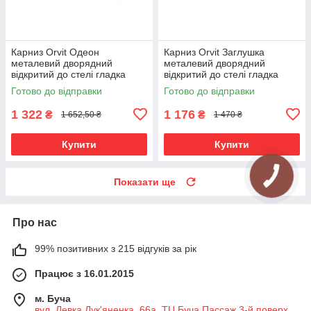
Карниз Orvit Одеон
Карниз Orvit Заглушка
металевий дворядний
металевий дворядний
відкритий до стелі гладка
відкритий до стелі гладка
труба кільце металеве Біле
труба кільце металеве Біле
Готово до відправки
Готово до відправки
Золото 16\16 мм 300 см (00-
Золото 16\16 мм 300 см
00015905)
1 322
1 176
₴
₴
1 652,50 ₴
1 470 ₴
Купити
Купити
Показати ще
Про нас
99% позитивних з 215 відгуків за рік
Працює з 16.01.2015
м. Буча
вул. Левка Лук'яненка, 66а, ТЦ Буча Пассаж 3-й поверх ,