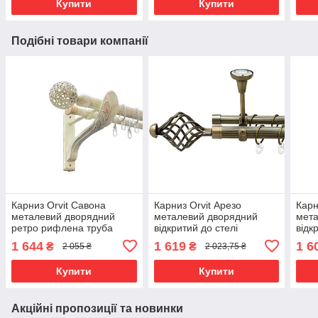
Купити
Купити
Подібні товари компанії
Карниз Orvit Савона
Карниз Orvit Арезо
Карн
металевий дворядний
металевий дворядний
мета
ретро рифлена труба
відкритий до стелі
відк
кільце металеве Біле
рифлена труба кільце
рифл
1 644
1 619
1 6
₴
₴
2 055 ₴
2 023,75 ₴
Золото 25\19 мм 240 см
металеве Антик 25\19 мм
мета
(00-00021701)
300 см (00-00018820)
300 
Купити
Купити
Акційні пропозиції та новинки