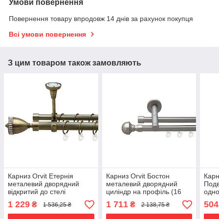
Умови повернення
Повернення товару впродовж 14 днів за рахунок покупця
Всі умови повернення
З цим товаром також замовляють
Карниз Orvit Етернія
Карниз Orvit Бостон
Карн
металевий дворядний
металевий дворядний
Подв
відкритий до стелі
циліндр на профіль (16
одно
рифлена труба кільце
см) профільна труба
глад
1 229
1 711
504
₴
₴
1 536,25 ₴
2 138,75 ₴
металеве Антик 25\19 мм
Сатин 19\19 мм 240 см
мета
200 см (00-00018858)
(00-00015374)
16 м