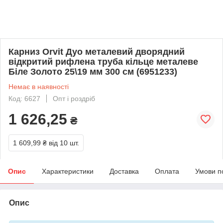
Карниз Orvit Дуо металевий дворядний
відкритий рифлена труба кільце металеве
Біле Золото 25\19 мм 300 см (6951233)
Немає в наявності
Код: 6627
Опт і роздріб
1 626,25
₴
1 609,99 ₴
від 10 шт.
Опис
Характеристики
Доставка
Оплата
Умови п
Опис