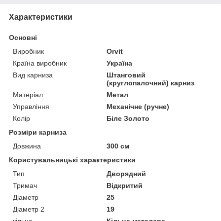
Характеристики
Основні
Виробник
Orvit
Країна виробник
Україна
Вид карниза
Штанговий
(круглопалочний) карниз
Матеріал
Метал
Управління
Механічне (ручне)
Колір
Біле Золото
Розміри карниза
Довжина
300 см
Користувальницькі характеристики
Тип
Дворядний
Тримач
Відкритий
Діаметр
25
Діаметр 2
19