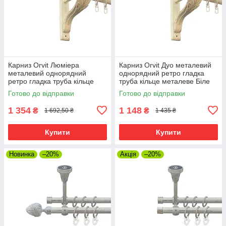
Карниз Orvit Люміера
Карниз Orvit Дуо металевий
металевий однорядний
однорядний ретро гладка
ретро гладка труба кільце
труба кільце металеве Біле
металеве Біле Золото 25 мм
Золото 25 мм 300 см (00-
Готово до відправки
Готово до відправки
300 см (00-00010541)
00010533)
1 354
1 148
₴
₴
1 692,50 ₴
1 435 ₴
Купити
Купити
Новинка
–20%
Акція
–20%