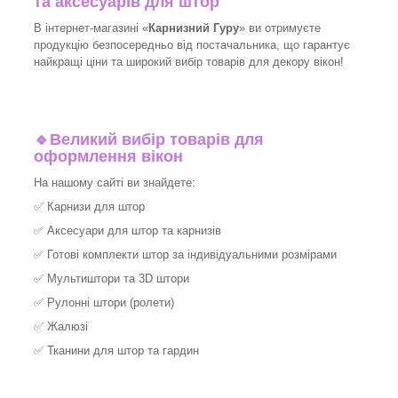
та аксесуарів для штор
В інтернет-магазині «
Карнизний Гуру
» ви отримуєте
продукцію безпосередньо від постачальника, що гарантує
найкращі ціни та широкий вибір товарів для декору вікон!​
🔹
Великий вибір товарів для
оформлення вікон
На нашому сайті ви знайдете:
✅
Карнизи для штор
✅
Аксесуари для штор та карнизів
✅
Готові комплекти штор за індивідуальними розмірами
✅
Мультиштори та 3D штори
✅
Рулонні штори (ролети)
✅
Жалюзі
✅
Тканини для штор та гардин