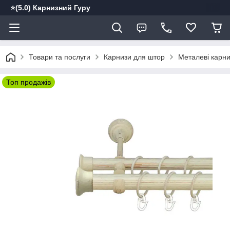
⭐️(5.0) Карнизний Гуру
Товари та послуги
Карнизи для штор
Металеві карн
Топ продажів