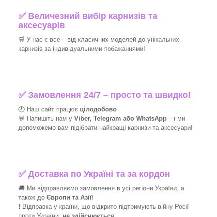
✅
Величезний вибір карнизів та
аксесуарів
🛒
У нас є все – від класичних моделей до унікальних
карнизів за індивідуальними побажаннями!​
✅
Замовлення 24/7 – просто та швидко!
🕘 Наш сайт працює
цілодобово
💬 Напишіть нам у
Viber, Telegram або WhatsApp
–
і
ми
допоможемо вам підібрати найкращі
карнизи та аксесуари!
✅
Доставка по Україні та за кордон
🚚 Ми відправляємо замовлення в усі регіони України, а
також до
Європи та Азії
!
❗ Відправка у країни, що відкрито підтримують війну Росії
проти України,
не здійснюється
.