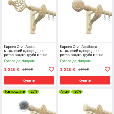
Карниз Orvit Арезо
Карниз Orvit Арабеска
металевий однорядний
металевий однорядний
ретро гладка труба кільце
ретро гладка труба кільце
металеве Біле Золото 25 мм
металеве Біле Золото 25 мм
Готово до відправки
Готово до відправки
300 см (00-00010525)
300 см (00-00010521)
1 316
1 316
₴
₴
1 645 ₴
1 645 ₴
Купити
Купити
Топ продажів
–20%
Акція
–20%