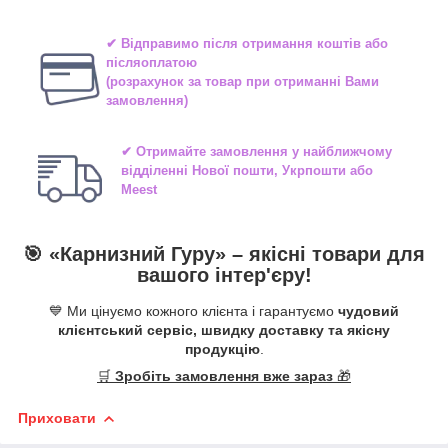
✔ Відправимо після отримання коштів або
післяоплатою
(розрахунок за товар при отриманні Вами
замовлення)
✔ Отримайте замовлення у найближчому
відділенні
Нової пошти, Укрпошти або
Meest
🎯 «
Карнизний Гуру
» –
якісні
товари для
вашого інтер'єру!
💙 Ми цінуємо кожного клієнта і гарантуємо
чудовий
клієнтський сервіс, швидку доставку та якісну
продукцію
.
🛒
Зробіть замовлення вже зараз
🎁
Приховати