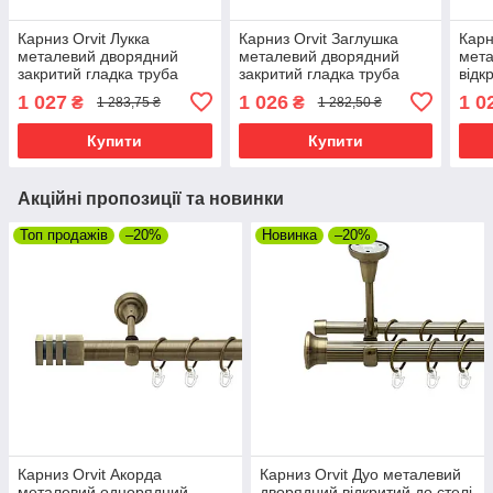
Карниз Orvit Лукка
Карниз Orvit Заглушка
Карн
металевий дворядний
металевий дворядний
мета
закритий гладка труба
закритий гладка труба
відк
кільце фасонне металеве
кільце металеве Антик
кіль
1 027
1 026
1 0
₴
₴
1 283,75 ₴
1 282,50 ₴
Золото 19\16 мм 160 см
16\16 мм 300 см
25\1
(00-00009354)
(7329402)
(429
Купити
Купити
Акційні пропозиції та новинки
Топ продажів
–20%
Новинка
–20%
Карниз Orvit Акорда
Карниз Orvit Дуо металевий
металевий однорядний
дворядний відкритий до стелі