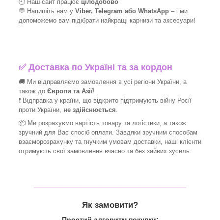
🕘 Наш сайт працює
цілодобово
💬 Напишіть нам у
Viber, Telegram або WhatsApp
–
і
ми
допоможемо вам підібрати найкращі
карнизи та аксесуари!
✅
Доставка по Україні та за кордон
🚚 Ми відправляємо замовлення в усі регіони України, а
також до
Європи та Азії
!
❗ Відправка у країни, що відкрито підтримують війну Росії
проти України,
не здійснюється
.
📦 Ми
розрахуємо вартість товару та логістики, а також
зручний для Вас спосіб оплати. Завдяки зручним способам
взаєморозрахунку та гнучким умовам доставки, наші клієнти
отримують свої замовлення вчасно та без зайвих зусиль.
_______________________________
Як замовити?
Простий алгоритм покупки: