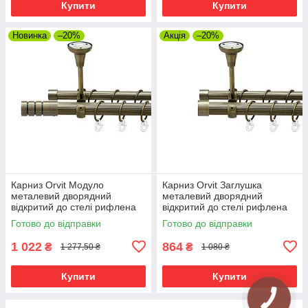
Купити
Купити
Новинка
–20%
Акція
–20%
Карниз Orvit Модуло
Карниз Orvit Заглушка
металевий дворядний
металевий дворядний
відкритий до стелі рифлена
відкритий до стелі рифлена
труба кільце металеве Антик
труба кільце металеве Антик
Готово до відправки
Готово до відправки
25\19 мм 160 см (00-
25\19 мм 160 см (00-
00025720)
00025716)
1 022
864
₴
₴
1 277,50 ₴
1 080 ₴
Купити
Купити