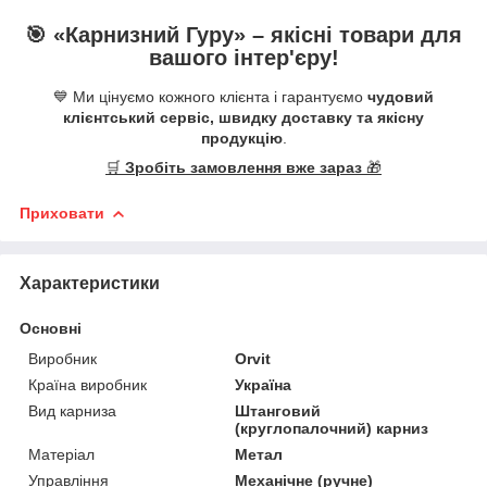
🎯 «
Карнизний Гуру
» –
якісні
товари для
вашого інтер'єру!
💙 Ми цінуємо кожного клієнта і гарантуємо
чудовий
клієнтський сервіс, швидку доставку та якісну
продукцію
.
🛒
Зробіть замовлення вже зараз
🎁
Приховати
Характеристики
Основні
Виробник
Orvit
Країна виробник
Україна
Вид карниза
Штанговий
(круглопалочний) карниз
Матеріал
Метал
Управління
Механічне (ручне)