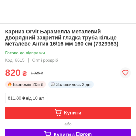
Карниз Orvit Барамелла металевий
дворядний закритий гладка труба кільце
металеве Антик 16\16 мм 160 см (7329363)
Готово до відправки
Код: 6615
Опт і роздріб
820
₴
1 025 ₴
Економія
205 ₴
Залишилось
2 дні
811,80 ₴
від 10 шт.
Купити
або
Купити з