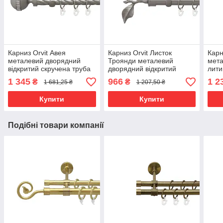
Карниз Orvit Авея
Карниз Orvit Листок
Карн
металевий дворядний
Троянди металевий
мета
відкритий скручена труба
дворядний відкритий
лити
кільце металеве Сатин
гладка труба кільце
фасо
1 345
966
1 2
₴
₴
1 681,25 ₴
1 207,50 ₴
25\16 мм 240 см (00-
металеве Сатин 25\19 мм
19\1
00023498)
200 см (00-00011096)
0000
Купити
Купити
Подібні товари компанії