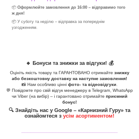
📦
Оформлюйте замовлення до 16:00 – відправимо того
ж дня!
📦 У суботу та неділю – відправка за
попереднім
узгодженням.
🔹
Бонуси та знижки за відгуки!
💰
Оцініть якість товару та ГАРАНТОВАНО отримайте
знижку
або безкоштовну доставку на наступне замовлення!
📸 Нам особливо цінні
фото- та відеовідгуки
.
💬 Повідомте про свій відгук менеджеру в Telegram, WhatsApp
чи Viber (на вибір) – і гарантовано отримайте
приємний
бонус!
🔍
Знайдіть нас у Google – «
Карнизний Гуру
» та
ознайомтеся з
усім асортиментом!
_______________________________