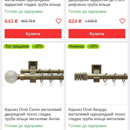
відкритий гладка труба кільце
рифлена труба кільце
металеве Антик 25 мм 160
металеве Антик 25\16 мм 160
Готово до відправки
Готово до відправки
см (00-00025576)
см (00-00025700)
643
824
₴
₴
803,75 ₴
1 030 ₴
Купити
Купити
Топ продажів
–20%
Новинка
–20%
Карниз Orvit Сепія металевий
Карниз Orvit Акорда
дворядний техно гладка
металевий однорядний техно
труба кільце металеве Антик
гладка труба кільце металеве
25\19 мм 160 см (00-
Антик 25 мм 160 см (00-
Готово до відправки
Готово до відправки
00026044)
00025800)