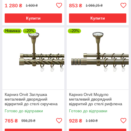
1 280
853
₴
₴
1 600 ₴
1 066,25 ₴
Купити
Купити
Новинка
–20%
–20%
Карниз Orvit Заглушка
Карниз Orvit Модуло
металевий дворядний
металевий дворядний
відкритий до стелі скручена
відкритий до стелі рифлена
труба кільце металеве Антик
труба кільце металеве Антик
Готово до відправки
Готово до відправки
25\16 мм 160 см (00-
25\16 мм 160 см (00-
00025772)
00025708)
765
928
₴
₴
956,25 ₴
1 160 ₴