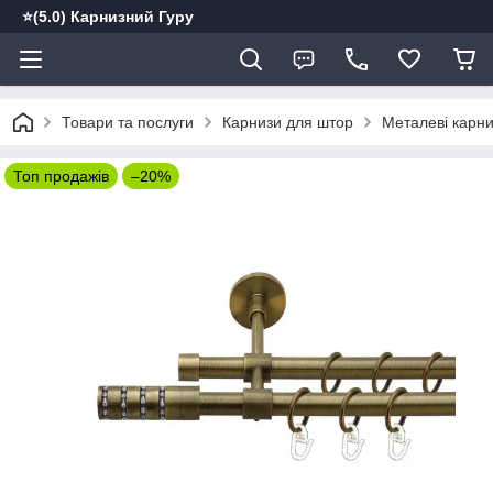
⭐️(5.0) Карнизний Гуру
Товари та послуги
Карнизи для штор
Металеві карн
Топ продажів
–20%