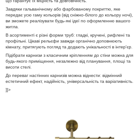
що гарантує їх міцність та довговічність.
Завдяки гальванічному або фарбованому покриттю, яке
передає усю гаму кольорів (від сніжно-білого до кольору ночі),
ви зможете реалізувати будь-які ідеї по оформленню вашого
житла.
В асортименті є різні форми труб: гладкі, кручені, рифлені та
профільні. Цікаві рельєфи завжди органічно доповнюють
кімнату, притягують погляд та додають унікальності в інтер'єр.
Підібрати карнизи з класичним кріпленням до стіни можна для
будь-якого приміщення, незалежно від планування, площі та
висоти стелі.
До переваг настінних карнизів можна віднести: відмінний
естетичний ефект, надійність, універсальність та варіативність.
]]>