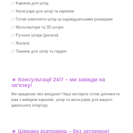
✅
Карнизи для штор
✅
Аксесуари для штор та карнизів
✅
Готові комплекти штор за індивідуальними розмірами
✅
Мультиштори та 3D штори
✅
Рулонні штори (ролети)
✅
Жалюзі
✅
Тканини для штор та гардин
🔹 Консультації 24/7 – ми завжди на
зв’язку!
Ми працюємо без вихідних! Наші експерти готові допомогти
вам з вибором карнизів, штор та аксесуарів для вашого
ідеального інтер'єру.​
🔹
Швидка відправка – без затримок!