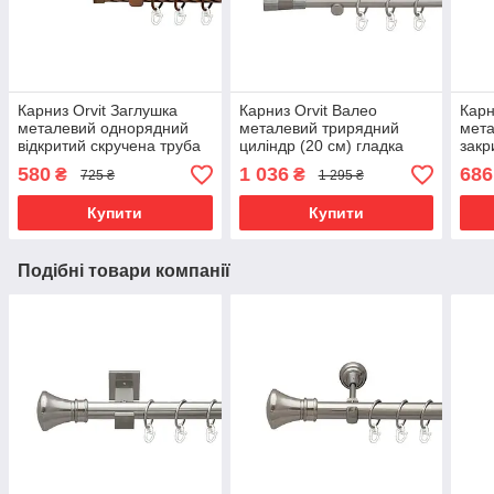
Карниз Orvit Заглушка
Карниз Orvit Валео
Карн
металевий однорядний
металевий трирядний
мета
відкритий скручена труба
циліндр (20 см) гладка
закр
кільце металеве Мідь 16
труба кільце металеве
кіль
580
1 036
686
₴
₴
725 ₴
1 295 ₴
мм 240 см (00-00025158)
Сатин 16\16\16 мм 160 см
16\1
(6099463)
0001
Купити
Купити
Подібні товари компанії