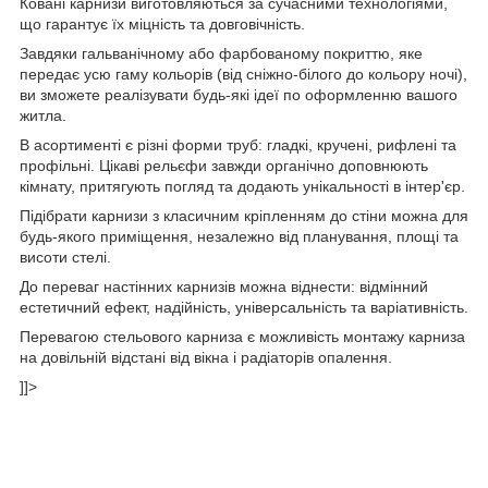
Ковані карнизи виготовляються за сучасними технологіями,
що гарантує їх міцність та довговічність.
Завдяки гальванічному або фарбованому покриттю, яке
передає усю гаму кольорів (від сніжно-білого до кольору ночі),
ви зможете реалізувати будь-які ідеї по оформленню вашого
житла.
В асортименті є різні форми труб: гладкі, кручені, рифлені та
профільні. Цікаві рельєфи завжди органічно доповнюють
кімнату, притягують погляд та додають унікальності в інтер'єр.
Підібрати карнизи з класичним кріпленням до стіни можна для
будь-якого приміщення, незалежно від планування, площі та
висоти стелі.
До переваг настінних карнизів можна віднести: відмінний
естетичний ефект, надійність, універсальність та варіативність.
Перевагою стельового карниза є можливість монтажу карниза
на довільній відстані від вікна і радіаторів опалення.
]]>