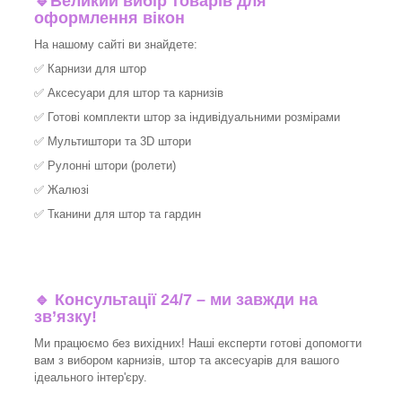
🔹
Великий вибір товарів для
оформлення вікон
На нашому сайті ви знайдете:
✅
Карнизи для штор
✅
Аксесуари для штор та карнизів
✅
Готові комплекти штор за індивідуальними розмірами
✅
Мультиштори та 3D штори
✅
Рулонні штори (ролети)
✅
Жалюзі
✅
Тканини для штор та гардин
🔹 Консультації 24/7 – ми завжди на
зв’язку!
Ми працюємо без вихідних! Наші експерти готові допомогти
вам з вибором карнизів, штор та аксесуарів для вашого
ідеального інтер'єру.​