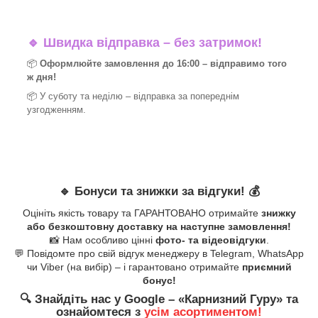
🔹
Швидка відправка – без затримок!
📦
Оформлюйте замовлення до 16:00 – відправимо того
ж дня!
📦 У суботу та неділю – відправка за
попереднім
узгодженням.
🔹
Бонуси та знижки за відгуки!
💰
Оцініть якість товару та ГАРАНТОВАНО отримайте
знижку
або безкоштовну доставку на наступне замовлення!
📸 Нам особливо цінні
фото- та відеовідгуки
.
💬 Повідомте про свій відгук менеджеру в Telegram, WhatsApp
чи Viber (на вибір) – і гарантовано отримайте
приємний
бонус!
🔍
Знайдіть нас у Google – «
Карнизний Гуру
» та
ознайомтеся з
усім асортиментом!