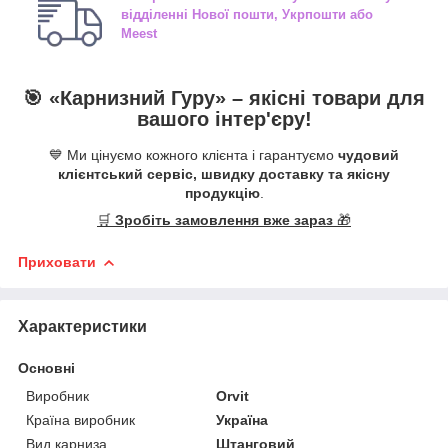
відділенні
Нової пошти, Укрпошти або
Meest
🎯 «
Карнизний Гуру
» –
якісні
товари для
вашого інтер'єру!
💙 Ми цінуємо кожного клієнта і гарантуємо
чудовий
клієнтський сервіс, швидку доставку та якісну
продукцію
.
🛒
Зробіть замовлення вже зараз
🎁
Приховати
Характеристики
Основні
Виробник
Orvit
Країна виробник
Україна
Вид карниза
Штанговий