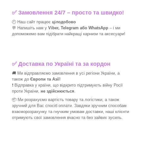
✅
Замовлення 24/7 – просто та швидко!
🕘 Наш сайт працює
цілодобово
💬 Напишіть нам у
Viber, Telegram або WhatsApp
–
і
ми
допоможемо вам підібрати найкращі
карнизи та аксесуари!
✅
Доставка по Україні та за кордон
🚚 Ми відправляємо замовлення в усі регіони України, а
також до
Європи та Азії
!
❗ Відправка у країни, що відкрито підтримують війну Росії
проти України,
не здійснюється
.
📦 Ми
розрахуємо вартість товару та логістики, а також
зручний для Вас спосіб оплати. Завдяки зручним способам
взаєморозрахунку та гнучким умовам доставки, наші клієнти
отримують свої замовлення вчасно та без зайвих зусиль.
_______________________________