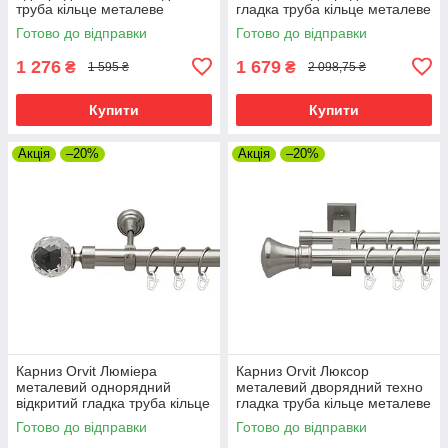
труба кільце металеве
гладка труба кільце металеве
Нержавіюча Сталь 25 мм 240
Нержавіюча Сталь 25\19 мм
Готово до відправки
Готово до відправки
см (00-00026455)
240 см (00-00026527)
1 276
1 679
₴
₴
1 595 ₴
2 098,75 ₴
Купити
Купити
Акція
–20%
Акція
–20%
Карниз Orvit Люміера
Карниз Orvit Люксор
металевий однорядний
металевий дворядний техно
відкритий гладка труба кільце
гладка труба кільце металеве
металеве Нержавіюча Сталь
Нержавіюча Сталь 25\19 мм
Готово до відправки
Готово до відправки
25 мм 240 см (7074849)
240 см (00-00026559)