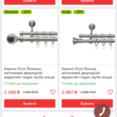
Купити
Купити
Новинка
–20%
Акція
–20%
Карниз Orvit Люміера
Карниз Orvit Люксор
металевий дворядний
металевий дворядний
відкритий гладка труба кільце
відкритий гладка труба кільце
металеве Нержавіюча Сталь
металеве Нержавіюча Сталь
Готово до відправки
Готово до відправки
25\19 мм 240 см (7075457)
19\19 мм 240 см (00-
00016084)
1 306
1 087
₴
₴
1 632,50 ₴
1 358,75 ₴
Купити
Купити