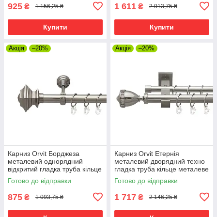
925
1 611
₴
₴
1 156,25 ₴
2 013,75 ₴
Купити
Купити
Акція
–20%
Акція
–20%
Карниз Orvit Борджеза
Карниз Orvit Етернія
металевий однорядний
металевий дворядний техно
відкритий гладка труба кільце
гладка труба кільце металеве
металеве Нержавіюча Сталь
Нержавіюча Сталь 25\19 мм
Готово до відправки
Готово до відправки
25 мм 240 см (7074833)
240 см (00-00026547)
875
1 717
₴
₴
1 093,75 ₴
2 146,25 ₴