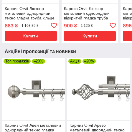
Карниз Orvit Люксор
Карниз Orvit Люксор
Карн
металевий однорядний
металевий однорядний
мета
техно гладка труба кільце
відкритий гладка труба
відк
металеве Нержавіюча
кільце металеве
кіль
883
900
896
₴
₴
1 103,75 ₴
1 125 ₴
Сталь 25 мм 200 см (00-
Нержавіюча Сталь 25 мм
Нерж
00026494)
300 см (7074846)
мм 1
Купити
Купити
Акційні пропозиції та новинки
Топ продажів
–20%
Акція
–20%
Карниз Orvit Авея металевий
Карниз Orvit Арезо
однорядний техно гладка
металевий дворядний техно