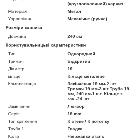
(круглопалочний) карниз
Матеріал
Метал
Управління
Механічне (ручне)
Розміри карниза
Довжина
240 см
Користувальницькі характеристики
Тип
Однорядний
Тримач
Відкритий
Діаметр
19
кільце
Кільце металеве
Комплектація
Закінчення 19 мм-2 шт.
Тримач 19 мм-3 шт.Труба 19
мм, 240 см-1 шт. Кільце з
гач.-24 шт.
Закінчення
Люксор
Серія
19 mm
Тип кріплення
К стене \ К потолку
Труба 1
Гладка
Колір
Неіржавка сталь