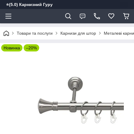
⭐️(5.0) Карнизний Гуру
Товари та послуги
Карнизи для штор
Металеві карн
Новинка
–20%