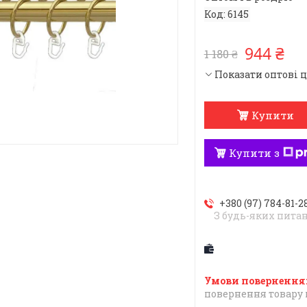
Код:
6145
944 ₴
1 180 ₴
Показати оптові 
Купити
Купити з
+380 (97) 784-81-2
З будь-яких пита
повернення товару 