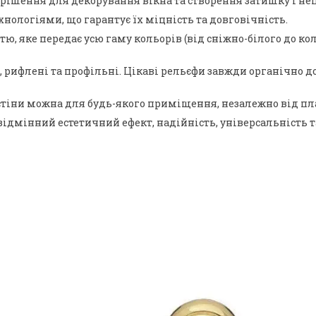
рішення для декорування вікна та створення затишку і неп
нологіями, що гарантує їх міцність та довговічність.
 яке передає усю гаму кольорів (від сніжно-білого до коль
ні, рифлені та профільні. Цікаві рельєфи завжди органічн
тіни можна для будь-якого приміщення, незалежно від план
відмінний естетичний ефект, надійність, універсальність т