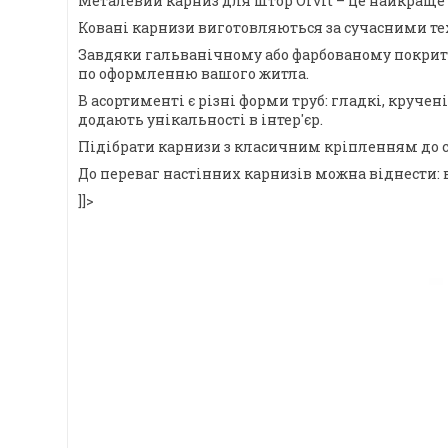
Металевий карниз для штор Orvit – це найкраще 
Ковані карнизи виготовляються за сучасними тех
Завдяки гальванічному або фарбованому покриттю,
по оформленню вашого житла.
В асортименті є різні форми труб: гладкі, круче
додають унікальності в інтер'єр.
Підібрати карнизи з класичним кріпленням до с
До переваг настінних карнизів можна віднести: 
]]>