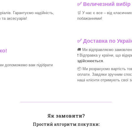
✅
Величезний вибір 
іалів. Гарантуємо надійність,
🛒
У нас є все – від класични
та аксесуарів!​
побажаннями!​
✅
Доставка по Україн
🚚 Ми відправляємо замовлення
ко!
❗ Відправка у країни, що відк
здійснюється
.
ми допоможемо вам підібрати
📦 Ми
розрахуємо вартість тов
оплати. Завдяки зручним спо
наші клієнти отримують свої 
_______________________________
Як замовити?
Простий алгоритм покупки: