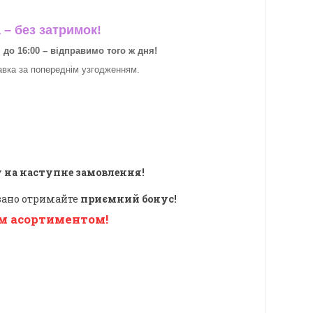
– без затримок!
о 16:00 – відправимо того ж дня!
авка за
попереднім узгодженням.
 на наступне замовлення!
овано отримайте
приємний бонус!
м асортиментом!