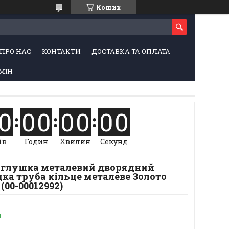
Кошик
ПРО НАС
КОНТАКТИ
ДОСТАВКА ТА ОПЛАТА
МІН
0
0
0
0
0
0
0
ів
Годин
Хвилин
Секунд
Заглушка металевий дворядний
ка труба кільце металеве Золото
 (00-00012992)
и