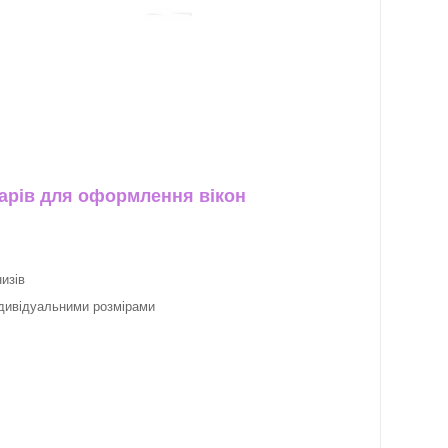
арів для оформлення вікон
изів
ндивідуальними розмірами