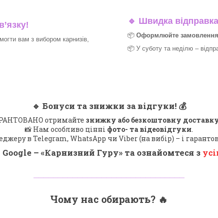
🔹
Швидка відправка 
в’язку!
📦
Оформлюйте замовлення д
могти вам з вибором карнизів,
📦 У суботу та неділю – відпр
🔹
Бонуси та знижки за відгуки!
💰
 ГАРАНТОВАНО отримайте
знижку або безкоштовну доставку
📸 Нам особливо цінні
фото- та відеовідгуки
.
еджеру в Telegram, WhatsApp чи Viber (на вибір) – і гарант
 Google – «
Карнизний Гуру
» та ознайомтеся з
усі
_______________________________
Чому нас обирають?
🔥