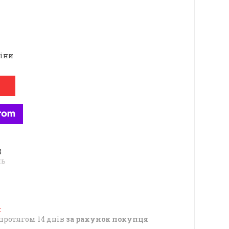
ціни
8
нь
протягом 14 днів
за рахунок покупця