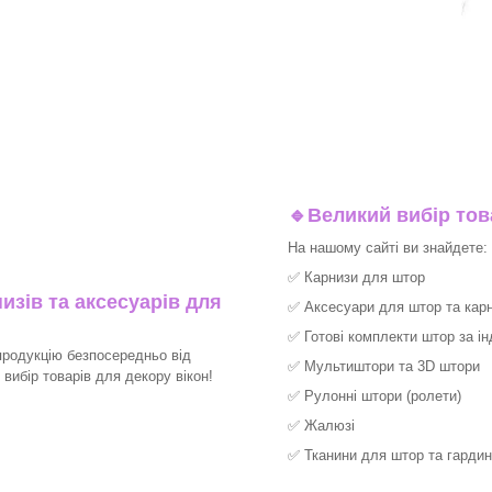
🔹
Великий вибір тов
На нашому сайті ви знайдете:
✅
Карнизи для штор
изів та аксесуарів для
✅
Аксесуари для штор та карн
✅
Готові комплекти штор за і
продукцію безпосередньо від
✅
Мультиштори та 3D штори
ибір товарів для декору вікон!​
✅
Рулонні штори (ролети)
✅
Жалюзі
✅
Тканини для штор та гардин