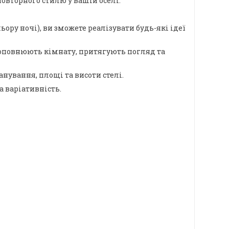
овторного стилю у вашій оселі.
ору ночі), ви зможете реалізувати будь-які ідеї
о доповнюють кімнату, притягують погляд та
ування, площі та висоти стелі.
а варіативність.