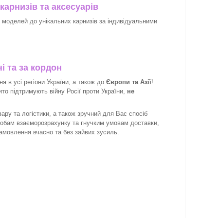
карнизів та аксесуарів
х моделей до унікальних карнизів за індивідуальними
і та за кордон
 в усі регіони України, а також до
Європи та Азії
!
рито підтримують війну Росії проти України,
не
ару та логістики, а також зручний для Вас спосіб
собам взаєморозрахунку та гнучким умовам доставки,
замовлення вчасно та без зайвих зусиль.