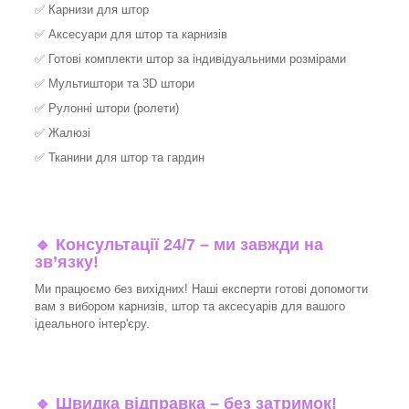
✅
Карнизи для штор
✅
Аксесуари для штор та карнизів
✅
Готові комплекти штор за індивідуальними розмірами
✅
Мультиштори та 3D штори
✅
Рулонні штори (ролети)
✅
Жалюзі
✅
Тканини для штор та гардин
🔹 Консультації 24/7 – ми завжди на
зв’язку!
Ми працюємо без вихідних! Наші експерти готові допомогти
вам з вибором карнизів, штор та аксесуарів для вашого
ідеального інтер'єру.​
🔹
Швидка відправка – без затримок!