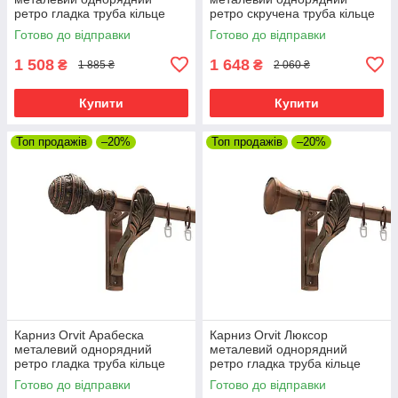
ретро гладка труба кільце
ретро скручена труба кільце
металеве Мідь 25 мм 300 см
металеве Мідь 25 мм 300 см
Готово до відправки
Готово до відправки
(00-00016315)
(00-00016341)
1 508
1 648
₴
₴
1 885 ₴
2 060 ₴
Купити
Купити
Топ продажів
–20%
Топ продажів
–20%
Карниз Orvit Арабеска
Карниз Orvit Люксор
металевий однорядний
металевий однорядний
ретро гладка труба кільце
ретро гладка труба кільце
металеве Мідь 25 мм 300 см
металеве Мідь 25 мм 300 см
Готово до відправки
Готово до відправки
(00-00016267)
(00-00016309)