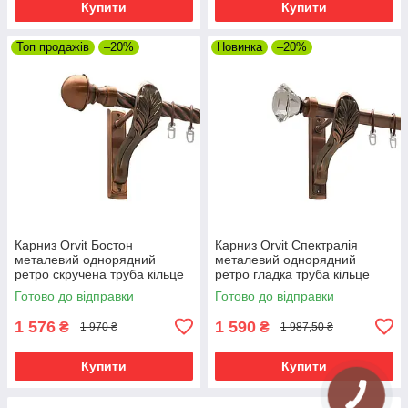
Купити
Купити
Топ продажів
–20%
Новинка
–20%
Карниз Orvit Бостон
Карниз Orvit Спектралія
металевий однорядний
металевий однорядний
ретро скручена труба кільце
ретро гладка труба кільце
металеве Мідь 25 мм 300 см
металеве Мідь 25 мм 300 см
Готово до відправки
Готово до відправки
(00-00016357)
(00-00016321)
1 576
1 590
₴
₴
1 970 ₴
1 987,50 ₴
Купити
Купити