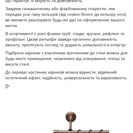
що гарантує їх міцність та довговічність.
Завдяки гальванічному або фарбованому покриттю, яке
передає усю гаму кольорів (від сніжно-білого до кольору ночі),
ви зможете реалізувати будь-які ідеї по оформленню вашого
житла.
В асортименті є різні форми труб: гладкі, кручені, рифлені та
профільні. Цікаві рельєфи завжди органічно доповнюють
кімнату, притягують погляд та додають унікальності в інтер'єр.
Підібрати карнизи з класичним кріпленням до стіни можна для
будь-якого приміщення, незалежно від планування, площі та
висоти стелі.
До переваг настінних карнизів можна віднести: відмінний
естетичний ефект, надійність, універсальність та варіативність.
]]>