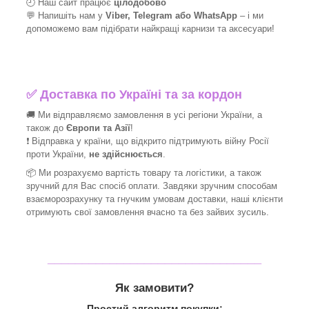
🕘 Наш сайт працює
цілодобово
💬 Напишіть нам у
Viber, Telegram або WhatsApp
–
і
ми
допоможемо вам підібрати найкращі
карнизи та аксесуари!
✅
Доставка по Україні та за кордон
🚚 Ми відправляємо замовлення в усі регіони України, а
також до
Європи та Азії
!
❗ Відправка у країни, що відкрито підтримують війну Росії
проти України,
не здійснюється
.
📦 Ми
розрахуємо вартість товару та логістики, а також
зручний для Вас спосіб оплати. Завдяки зручним способам
взаєморозрахунку та гнучким умовам доставки, наші клієнти
отримують свої замовлення вчасно та без зайвих зусиль.
_______________________________
Як замовити?
Простий алгоритм покупки: