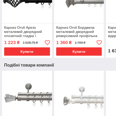
Карниз Orvit Арезо
Карниз Orvit Борджеза
Карн
металевий дворядний
металевий дворядний
мета
опозитний гладка \
реверсивний профільна
відк
профільна труба кільце
труба Сатин 19\19 мм 160
кіль
1 223
1 360
₴
₴
1 528,75 ₴
1 700 ₴
металеве Чорний Оксамит
см (6300802)
25\1
25\19 мм 200 см
0001
1 6
Купити
Купити
Подібні товари компанії