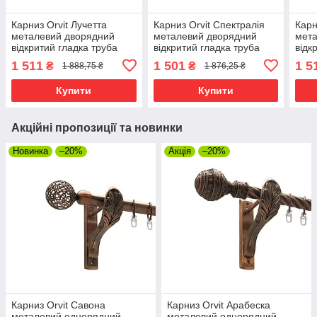
Карниз Orvit Лучетта
Карниз Orvit Спектралія
Карн
металевий дворядний
металевий дворядний
мета
відкритий гладка труба
відкритий гладка труба
відк
кільце металеве Сатин
кільце металеве Арктіс
кіль
1 511
1 501
1 5
₴
₴
1 888,75 ₴
1 876,25 ₴
25\19 мм 300 см (00-
25\19 мм 300 см (00-
25\1
00011102)
00010353)
0001
Купити
Купити
Акційні пропозиції та новинки
Новинка
–20%
Акція
–20%
Карниз Orvit Савона
Карниз Orvit Арабеска
металевий однорядний
металевий однорядний