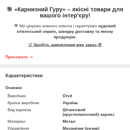
🎯 «
Карнизний Гуру
» –
якісні
товари для
вашого інтер'єру!
💙 Ми цінуємо кожного клієнта і гарантуємо
чудовий
клієнтський сервіс, швидку доставку та якісну
продукцію
.
🛒
Зробіть замовлення вже зараз
🎁
Приховати
Характеристики
Основні
Виробник
Orvit
Країна виробник
Україна
Вид карниза
Штанговий
(круглопалочний) карниз
Матеріал
Метал
Управління
Механічне (ручне)