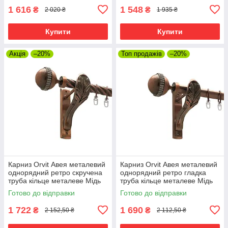
1 616
1 548
₴
₴
2 020 ₴
1 935 ₴
Купити
Купити
Акція
–20%
Топ продажів
–20%
Карниз Orvit Авея металевий
Карниз Orvit Авея металевий
однорядний ретро скручена
однорядний ретро гладка
труба кільце металеве Мідь
труба кільце металеве Мідь
25 мм 300 см (00-00016337)
25 мм 300 см (00-00016261)
Готово до відправки
Готово до відправки
1 722
1 690
₴
₴
2 152,50 ₴
2 112,50 ₴