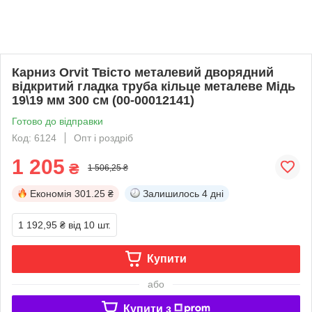
Карниз Orvit Твісто металевий дворядний
відкритий гладка труба кільце металеве Мідь
19\19 мм 300 см (00-00012141)
Готово до відправки
Код: 6124
Опт і роздріб
1 205
₴
1 506,25 ₴
Економія
301.25 ₴
Залишилось
4 дні
1 192,95 ₴
від 10 шт.
Купити
або
Купити з