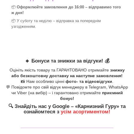
📦
Оформлюйте замовлення до 16:00 – відправимо того
ж дня!
📦 У суботу та неділю – відправка за
попереднім
узгодженням.
🔹
Бонуси та знижки за відгуки!
💰
Оцініть якість товару та ГАРАНТОВАНО отримайте
знижку
або безкоштовну доставку на наступне замовлення!
📸 Нам особливо цінні
фото- та відеовідгуки
.
💬 Повідомте про свій відгук менеджеру в Telegram, WhatsApp
чи Viber (на вибір) – і гарантовано отримайте
приємний
бонус!
🔍
Знайдіть нас у Google – «
Карнизний Гуру
» та
ознайомтеся з
усім асортиментом!
_______________________________