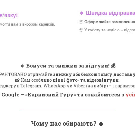
🔹
Швидка відправка 
в’язку!
📦
Оформлюйте замовлення д
могти вам з вибором карнизів,
📦 У суботу та неділю – відпр
🔹
Бонуси та знижки за відгуки!
💰
 ГАРАНТОВАНО отримайте
знижку або безкоштовну доставку
📸 Нам особливо цінні
фото- та відеовідгуки
.
еджеру в Telegram, WhatsApp чи Viber (на вибір) – і гарант
 Google – «
Карнизний Гуру
» та ознайомтеся з
усі
_______________________________
Чому нас обирають?
🔥