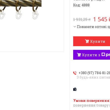
Код:
4888
1 545 
1 931,25 ₴
Показати оптові 
Купити
Купити з
+380 (97) 784-81-2
З будь-яких пита
повернення товару 