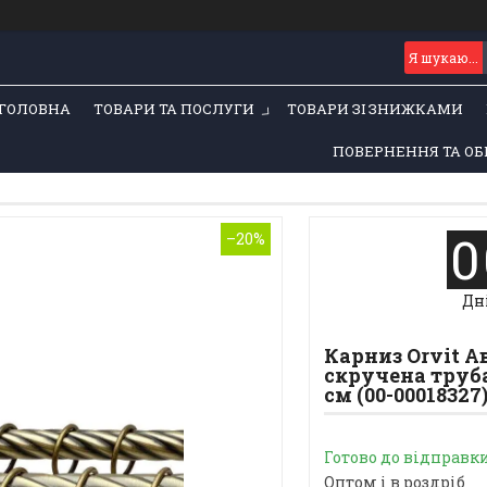
ГОЛОВНА
ТОВАРИ ТА ПОСЛУГИ
ТОВАРИ ЗІ ЗНИЖКАМИ
ПОВЕРНЕННЯ ТА ОБ
0
–20%
Дн
Карниз Orvit 
скручена труба
см (00-00018327
Готово до відправк
Оптом і в роздріб