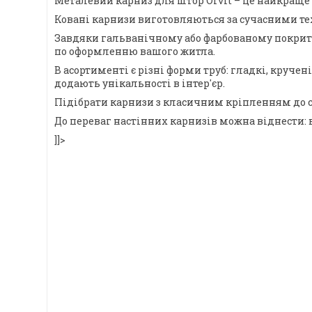
Металевий карниз для штор Orvit – це найкраще 
Ковані карнизи виготовляються за сучасними тех
Завдяки гальванічному або фарбованому покриттю,
по оформленню вашого житла.
В асортименті є різні форми труб: гладкі, круче
додають унікальності в інтер'єр.
Підібрати карнизи з класичним кріпленням до с
До переваг настінних карнизів можна віднести: 
]]>