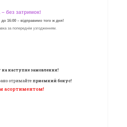
– без затримок!
о 16:00 – відправимо того ж дня!
авка за
попереднім узгодженням.
 на наступне замовлення!
овано отримайте
приємний бонус!
м асортиментом!