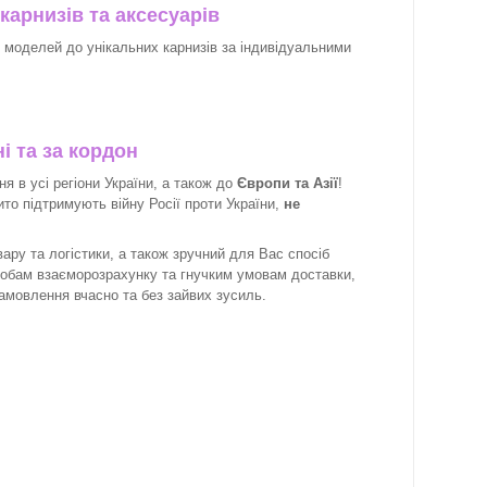
карнизів та аксесуарів
х моделей до унікальних карнизів за індивідуальними
і та за кордон
 в усі регіони України, а також до
Європи та Азії
!
рито підтримують війну Росії проти України,
не
ару та логістики, а також зручний для Вас спосіб
собам взаєморозрахунку та гнучким умовам доставки,
замовлення вчасно та без зайвих зусиль.