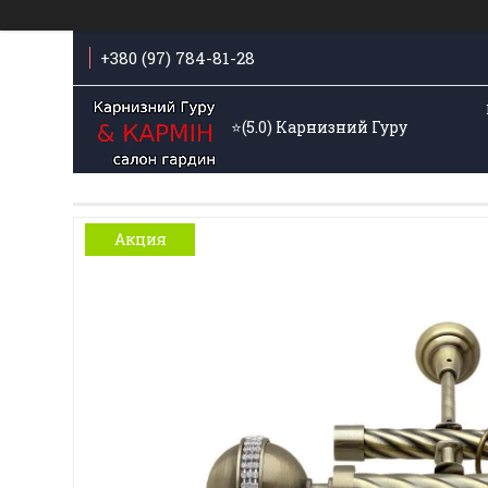
+380 (97) 784-81-28
⭐️(5.0) Карнизний Гуру
Акция