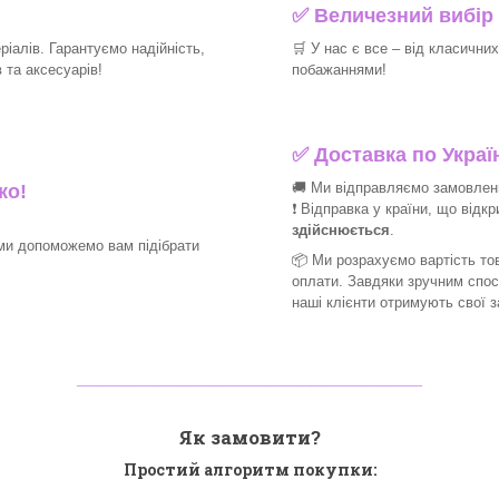
✅
Величезний вибір 
іалів. Гарантуємо надійність,
🛒
У нас є все – від класични
та аксесуарів!​
побажаннями!​
✅
Доставка по Україн
🚚 Ми відправляємо замовлення
ко!
❗ Відправка у країни, що відк
здійснюється
.
ми допоможемо вам підібрати
📦 Ми
розрахуємо вартість тов
оплати. Завдяки зручним спо
наші клієнти отримують свої 
_______________________________
Як замовити?
Простий алгоритм покупки: