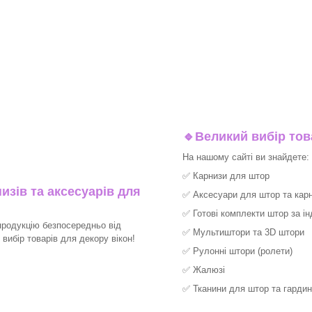
🔹
Великий вибір тов
На нашому сайті ви знайдете:
✅
Карнизи для штор
изів та аксесуарів для
✅
Аксесуари для штор та карн
✅
Готові комплекти штор за і
продукцію безпосередньо від
✅
Мультиштори та 3D штори
ибір товарів для декору вікон!​
✅
Рулонні штори (ролети)
✅
Жалюзі
✅
Тканини для штор та гардин