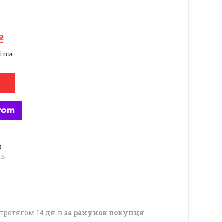
₴
ціни
8
нь
протягом 14 днів
за рахунок покупця