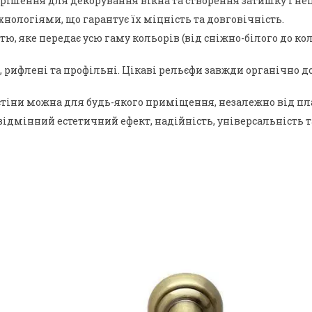
рішення для декорування вікна та створення затишку і неп
нологіями, що гарантує їх міцність та довговічність.
 яке передає усю гаму кольорів (від сніжно-білого до коль
ні, рифлені та профільні. Цікаві рельєфи завжди органічн
тіни можна для будь-якого приміщення, незалежно від план
відмінний естетичний ефект, надійність, універсальність т