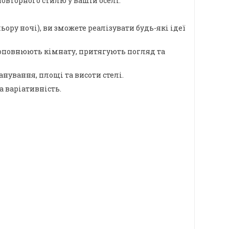
овторного стилю у вашій оселі.
ору ночі), ви зможете реалізувати будь-які ідеї
о доповнюють кімнату, притягують погляд та
ування, площі та висоти стелі.
а варіативність.