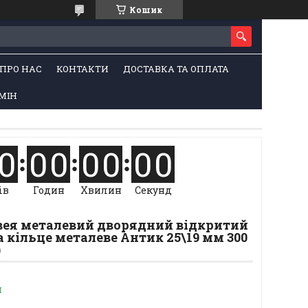
Кошик
ПРО НАС
КОНТАКТИ
ДОСТАВКА ТА ОПЛАТА
МІН
0
0
0
0
0
0
0
ів
Годин
Хвилин
Секунд
Авея металевий дворядний відкритий
 кільце металеве Антик 25\19 мм 300
)
и