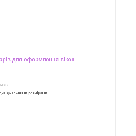
арів для оформлення вікон
изів
ндивідуальними розмірами