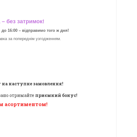
– без затримок!
о 16:00 – відправимо того ж дня!
авка за
попереднім узгодженням.
 на наступне замовлення!
овано отримайте
приємний бонус!
м асортиментом!