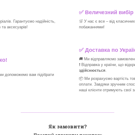
✅
Величезний вибір 
іалів. Гарантуємо надійність,
🛒
У нас є все – від класични
та аксесуарів!​
побажаннями!​
✅
Доставка по Україн
🚚 Ми відправляємо замовлення
ко!
❗ Відправка у країни, що відк
здійснюється
.
ми допоможемо вам підібрати
📦 Ми
розрахуємо вартість тов
оплати. Завдяки зручним спо
наші клієнти отримують свої 
_______________________________
Як замовити?