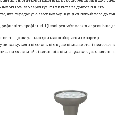
рішення для декорування вікна та створення затишку і неп
нологіями, що гарантує їх міцність та довговічність.
 яке передає усю гаму кольорів (від сніжно-білого до коль
ні, рифлені та профільні. Цікаві рельєфи завжди органічн
о стелі, що актуально для малогабаритних квартир.
 випадку, коли відстань від краю вікна до стелі недостатн
за на довільній відстані від вікна і радіаторів опалення.