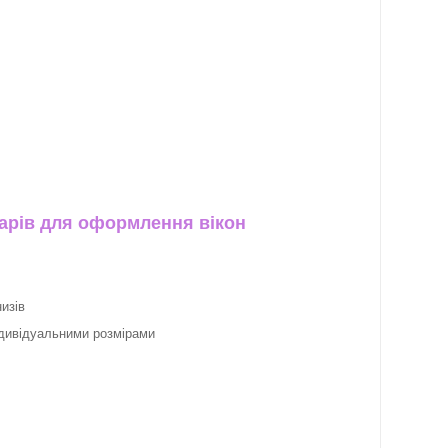
арів для оформлення вікон
изів
ндивідуальними розмірами