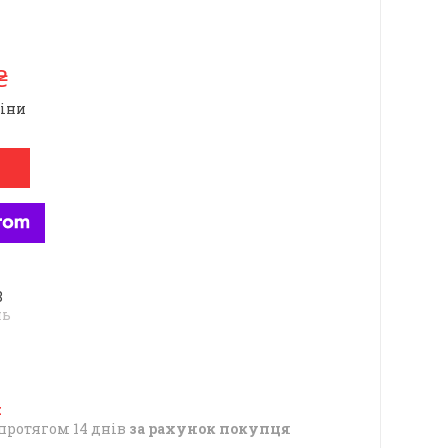
₴
ціни
8
нь
протягом 14 днів
за рахунок покупця