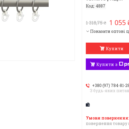
Код:
4887
1 055 
1 318,75 ₴
Показати оптові 
Купити
Купити з
+380 (97) 784-81-2
З будь-яких пита
повернення товару 