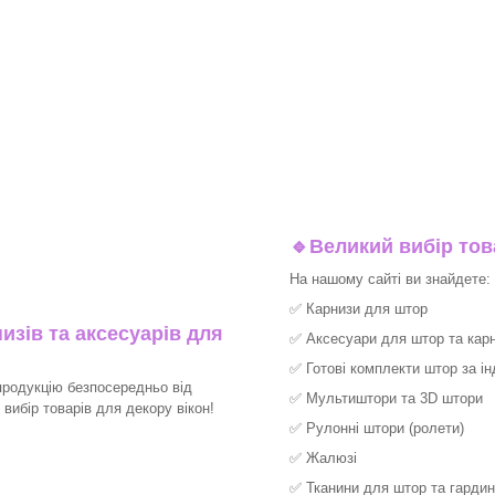
🔹
Великий вибір тов
На нашому сайті ви знайдете:
✅
Карнизи для штор
изів та аксесуарів для
✅
Аксесуари для штор та карн
✅
Готові комплекти штор за і
продукцію безпосередньо від
✅
Мультиштори та 3D штори
ибір товарів для декору вікон!​
✅
Рулонні штори (ролети)
✅
Жалюзі
✅
Тканини для штор та гардин