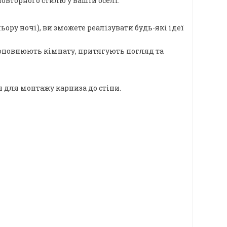
овторного стилю у вашій оселі.
ору ночі), ви зможете реалізувати будь-які ідеї
о доповнюють кімнату, притягують погляд та
я для монтажу карниза до стіни.