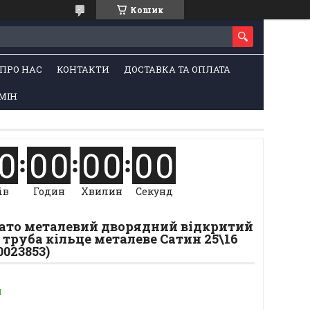
Кошик
ПРО НАС
КОНТАКТИ
ДОСТАВКА ТА ОПЛАТА
МІН
0
0
0
0
0
0
0
ів
Годин
Хвилин
Секунд
Шато металевий дворядний відкритий
а труба кільце металеве Сатин 25\16
0023853)
и