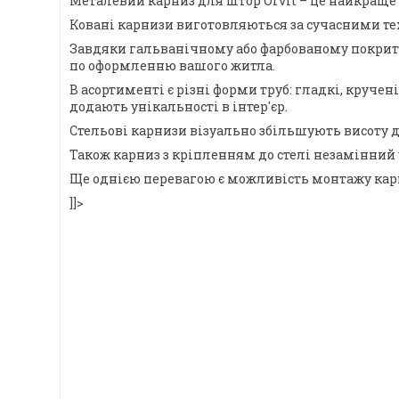
Металевий карниз для штор Orvit – це найкраще 
Ковані карнизи виготовляються за сучасними тех
Завдяки гальванічному або фарбованому покриттю,
по оформленню вашого житла.
В асортименті є різні форми труб: гладкі, круче
додають унікальності в інтер'єр.
Стельові карнизи візуально збільшують висоту д
Також карниз з кріпленням до стелі незамінний у
Ще однією перевагою є можливість монтажу карни
]]>