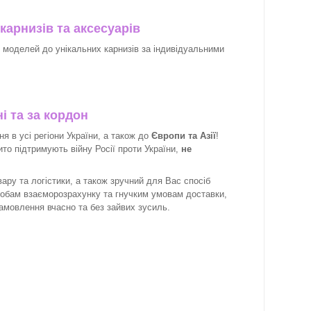
карнизів та аксесуарів
х моделей до унікальних карнизів за індивідуальними
і та за кордон
 в усі регіони України, а також до
Європи та Азії
!
рито підтримують війну Росії проти України,
не
ару та логістики, а також зручний для Вас спосіб
собам взаєморозрахунку та гнучким умовам доставки,
замовлення вчасно та без зайвих зусиль.