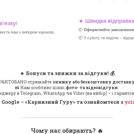
🔹
Швидка відправка 
в’язку!
📦
Оформлюйте замовлення д
могти вам з вибором карнизів,
📦 У суботу та неділю – відпр
🔹
Бонуси та знижки за відгуки!
💰
 ГАРАНТОВАНО отримайте
знижку або безкоштовну доставку
📸 Нам особливо цінні
фото- та відеовідгуки
.
еджеру в Telegram, WhatsApp чи Viber (на вибір) – і гарант
 Google – «
Карнизний Гуру
» та ознайомтеся з
усі
_______________________________
Чому нас обирають?
🔥