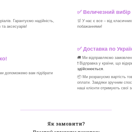
✅
Величезний вибір 
іалів. Гарантуємо надійність,
🛒
У нас є все – від класични
та аксесуарів!​
побажаннями!​
✅
Доставка по Україн
🚚 Ми відправляємо замовлення
ко!
❗ Відправка у країни, що відк
здійснюється
.
ми допоможемо вам підібрати
📦 Ми
розрахуємо вартість тов
оплати. Завдяки зручним спо
наші клієнти отримують свої 
_______________________________
Як замовити?