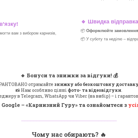
🔹
Швидка відправка 
в’язку!
📦
Оформлюйте замовлення д
могти вам з вибором карнизів,
📦 У суботу та неділю – відпр
🔹
Бонуси та знижки за відгуки!
💰
 ГАРАНТОВАНО отримайте
знижку або безкоштовну доставку
📸 Нам особливо цінні
фото- та відеовідгуки
.
еджеру в Telegram, WhatsApp чи Viber (на вибір) – і гарант
 Google – «
Карнизний Гуру
» та ознайомтеся з
усі
_______________________________
Чому нас обирають?
🔥