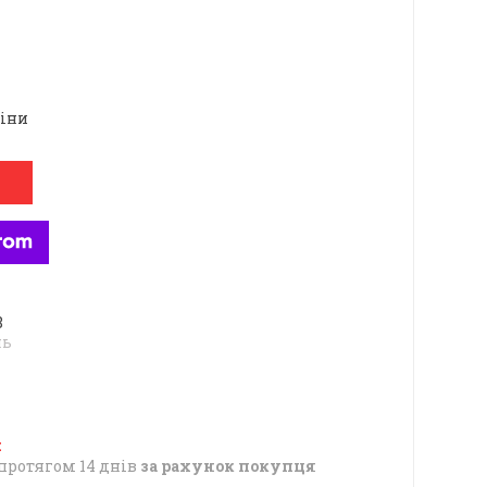
ціни
8
нь
протягом 14 днів
за рахунок покупця