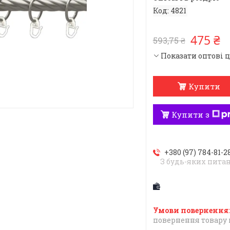
Код:
4821
475 ₴
593,75 ₴
Показати оптові 
Купити
Купити з
+380 (97) 784-81-2
З будь-яких пита
повернення товару 