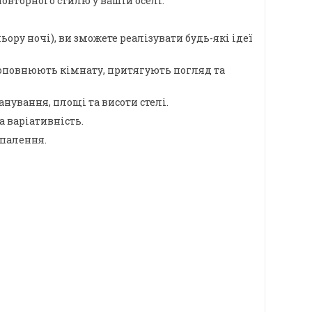
овторного стилю у вашій оселі.
ору ночі), ви зможете реалізувати будь-які ідеї
о доповнюють кімнату, притягують погляд та
ування, площі та висоти стелі.
а варіативність.
опалення.