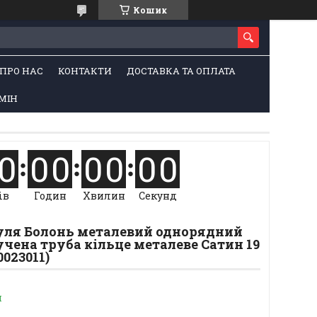
Кошик
ПРО НАС
КОНТАКТИ
ДОСТАВКА ТА ОПЛАТА
МІН
0
0
0
0
0
0
0
ів
Годин
Хвилин
Секунд
Куля Болонь металевий однорядний
чена труба кільце металеве Сатин 19
0023011)
и