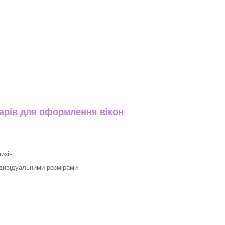
арів для оформлення вікон
изів
ндивідуальними розмірами