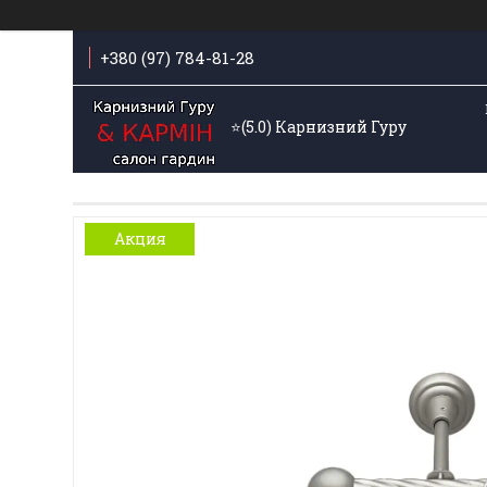
+380 (97) 784-81-28
⭐️(5.0) Карнизний Гуру
Акция