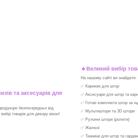
🔹
Великий вибір тов
На нашому сайті ви знайдете:
✅
Карнизи для штор
изів та аксесуарів для
✅
Аксесуари для штор та карн
✅
Готові комплекти штор за і
продукцію безпосередньо від
✅
Мультиштори та 3D штори
ибір товарів для декору вікон!​
✅
Рулонні штори (ролети)
✅
Жалюзі
✅
Тканини для штор та гардин