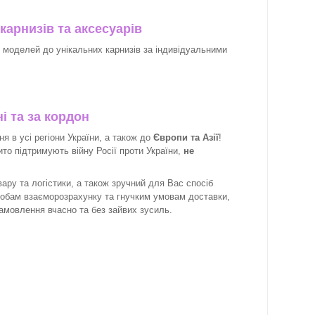
карнизів та аксесуарів
х моделей до унікальних карнизів за індивідуальними
і та за кордон
 в усі регіони України, а також до
Європи та Азії
!
рито підтримують війну Росії проти України,
не
ару та логістики, а також зручний для Вас спосіб
собам взаєморозрахунку та гнучким умовам доставки,
замовлення вчасно та без зайвих зусиль.