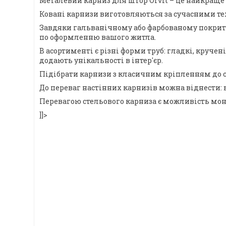
Металевий карниз для штор Orvit – це найкраще 
Ковані карнизи виготовляються за сучасними тех
Завдяки гальванічному або фарбованому покриттю,
по оформленню вашого житла.
В асортименті є різні форми труб: гладкі, круче
додають унікальності в інтер'єр.
Підібрати карнизи з класичним кріпленням до с
До переваг настінних карнизів можна віднести: 
Перевагою стельового карниза є можливість монт
]]>