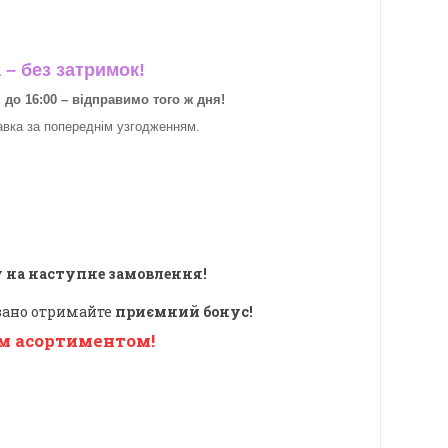
– без затримок!
о 16:00 – відправимо того ж дня!
авка за
попереднім узгодженням.
 на наступне замовлення!
овано отримайте
приємний бонус!
м асортиментом!