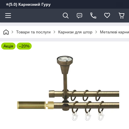
⭐️(5.0) Карнизний Гуру
Товари та послуги
Карнизи для штор
Металеві карн
Акція
–20%