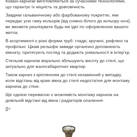
Ковані карнизи виготовляються за сучасними технологіями,
що гарантує їх міцність та довговічність.
Завдяки гальванічному або фарбованому покриттю, яке
передає усю гаму кольорів (від сніжно-білого до кольору ночі),
ви зможете реалізувати будь-які ідеї по оформленню вашого
житла.
В асортименті є різні форми труб: гладкі, кручені, рифлені та
профільні. Цікаві рельєфи завжди органічно доповнюють
кімнату, притягують погляд та додають унікальності в інтер'єр.
Стельові карнизи візуально збільшують висоту до стелі, що
актуально для малогабаритних квартир.
Також карниз з кріпленням до стелі незамінний у випадку,
коли відстань від краю вікна до стелі недостатня для монтажу
карниза до стіни.
Ще однією перевагою є можливість монтажу карниза на
довільній відстані від вікна і радіаторів опалення.
]]>