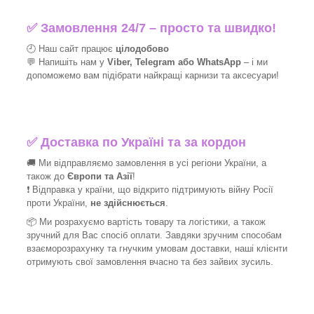
✅
Замовлення 24/7 – просто та швидко!
🕘 Наш сайт працює
цілодобово
💬 Напишіть нам у
Viber, Telegram або WhatsApp
–
і
ми
допоможемо вам підібрати найкращі
карнизи та аксесуари!
✅
Доставка по Україні та за кордон
🚚 Ми відправляємо замовлення в усі регіони України, а
також до
Європи та Азії
!
❗ Відправка у країни, що відкрито підтримують війну Росії
проти України,
не здійснюється
.
📦 Ми
розрахуємо вартість товару та логістики, а також
зручний для Вас спосіб оплати. Завдяки зручним способам
взаєморозрахунку та гнучким умовам доставки, наші клієнти
отримують свої замовлення вчасно та без зайвих зусиль.
_______________________________