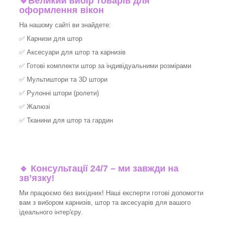
🔹
Великий вибір товарів для
оформлення вікон
На нашому сайті ви знайдете:
✅
Карнизи для штор
✅
Аксесуари для штор та карнизів
✅
Готові комплекти штор за індивідуальними розмірами
✅
Мультиштори та 3D штори
✅
Рулонні штори (ролети)
✅
Жалюзі
✅
Тканини для штор та гардин
🔹 Консультації 24/7 – ми завжди на
зв’язку!
Ми працюємо без вихідних! Наші експерти готові допомогти
вам з вибором карнизів, штор та аксесуарів для вашого
ідеального інтер'єру.​