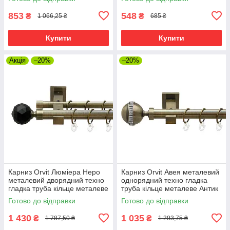
00025905)
200 см (00-00025729)
853
548
₴
₴
1 066,25 ₴
685 ₴
Купити
Купити
Акція
–20%
–20%
Карниз Orvit Люміера Неро
Карниз Orvit Авея металевий
металевий дворядний техно
однорядний техно гладка
гладка труба кільце металеве
труба кільце металеве Антик
Антик 25\19 мм 200 см (00-
25 мм 200 см (00-00025793)
Готово до відправки
Готово до відправки
00026017)
1 430
1 035
₴
₴
1 787,50 ₴
1 293,75 ₴