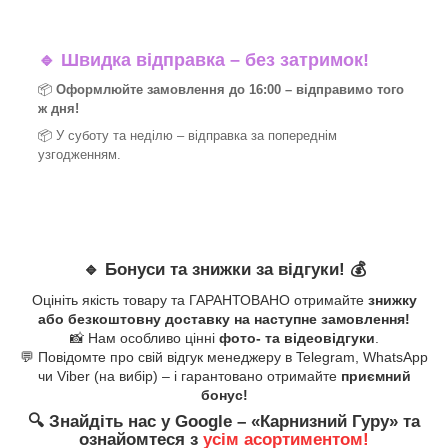
🔹
Швидка відправка – без затримок!
📦
Оформлюйте замовлення до 16:00 – відправимо того
ж дня!
📦 У суботу та неділю – відправка за
попереднім
узгодженням.
🔹
Бонуси та знижки за відгуки!
💰
Оцініть якість товару та ГАРАНТОВАНО отримайте
знижку
або безкоштовну доставку на наступне замовлення!
📸 Нам особливо цінні
фото- та відеовідгуки
.
💬 Повідомте про свій відгук менеджеру в Telegram, WhatsApp
чи Viber (на вибір) – і гарантовано отримайте
приємний
бонус!
🔍
Знайдіть нас у Google – «
Карнизний Гуру
» та
ознайомтеся з
усім асортиментом!