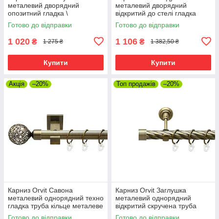
металевий дворядний
металевий дворядний
опозитний гладка \
відкритий до стелі гладка
профільна труба кільце
труба кільце металеве Антик
Готово до відправки
Готово до відправки
металеве Антик 25\19 мм 200
25\19 мм 200 см (00-
см (00-00025649)
00025641)
1 020
1 106
₴
₴
1 275 ₴
1 382,50 ₴
Купити
Купити
Акція
–20%
Топ продажів
–20%
Карниз Orvit Савона
Карниз Orvit Заглушка
металевий однорядний техно
металевий однорядний
гладка труба кільце металеве
відкритий скручена труба
Антик 25 мм 200 см (00-
кільце металеве Антик 25 мм
Готово до відправки
Готово до відправки