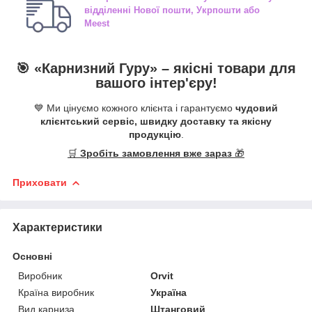
відділенні
Нової пошти, Укрпошти або
Meest
🎯 «
Карнизний Гуру
» –
якісні
товари для
вашого інтер'єру!
💙 Ми цінуємо кожного клієнта і гарантуємо
чудовий
клієнтський сервіс, швидку доставку та якісну
продукцію
.
🛒
Зробіть замовлення вже зараз
🎁
Приховати
Характеристики
Основні
Виробник
Orvit
Країна виробник
Україна
Вид карниза
Штанговий