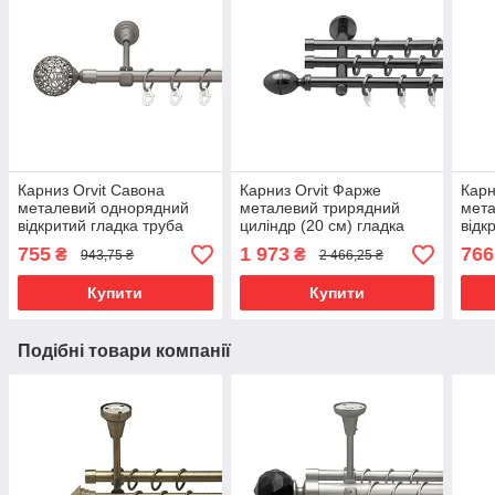
Карниз Orvit Савона
Карниз Orvit Фарже
Карн
металевий однорядний
металевий трирядний
мета
відкритий гладка труба
циліндр (20 см) гладка
відк
кільце металеве Сатин 16
труба кільце фасонне
кіль
755
1 973
766
₴
₴
943,75 ₴
2 466,25 ₴
мм 300 см (6091362)
металеве Онікс 16\16\16
Золо
мм 240 см (4763449)
(00-
Купити
Купити
Подібні товари компанії