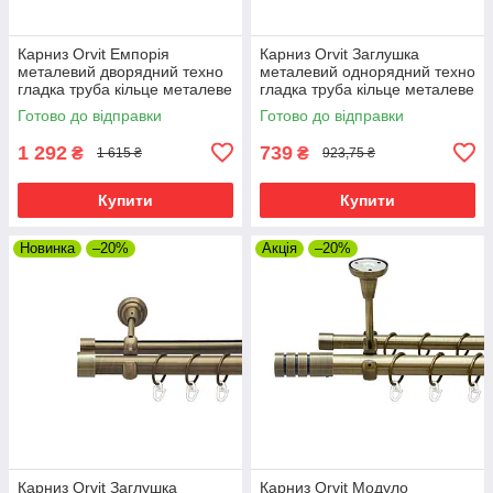
Карниз Orvit Емпорія
Карниз Orvit Заглушка
металевий дворядний техно
металевий однорядний техно
гладка труба кільце металеве
гладка труба кільце металеве
Антик 25\19 мм 200 см (00-
Антик 25 мм 200 см (00-
Готово до відправки
Готово до відправки
00025981)
00025853)
1 292
739
₴
₴
1 615 ₴
923,75 ₴
Купити
Купити
Новинка
–20%
Акція
–20%
Карниз Orvit Заглушка
Карниз Orvit Модуло