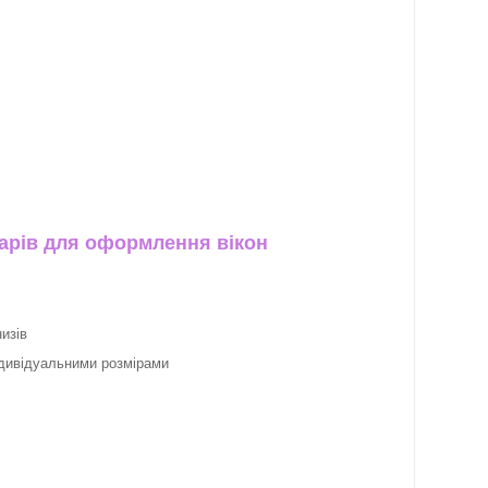
арів для оформлення вікон
изів
ндивідуальними розмірами