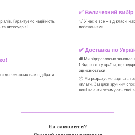
✅
Величезний вибір 
іалів. Гарантуємо надійність,
🛒
У нас є все – від класични
та аксесуарів!​
побажаннями!​
✅
Доставка по Україн
🚚 Ми відправляємо замовлення
ко!
❗ Відправка у країни, що відк
здійснюється
.
ми допоможемо вам підібрати
📦 Ми
розрахуємо вартість тов
оплати. Завдяки зручним спо
наші клієнти отримують свої 
_______________________________
Як замовити?