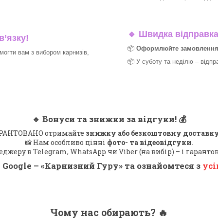
🔹
Швидка відправка 
в’язку!
📦
Оформлюйте замовлення д
могти вам з вибором карнизів,
📦 У суботу та неділю – відпр
🔹
Бонуси та знижки за відгуки!
💰
 ГАРАНТОВАНО отримайте
знижку або безкоштовну доставку
📸 Нам особливо цінні
фото- та відеовідгуки
.
еджеру в Telegram, WhatsApp чи Viber (на вибір) – і гарант
 Google – «
Карнизний Гуру
» та ознайомтеся з
усі
_______________________________
Чому нас обирають?
🔥