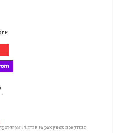
ціни
8
нь
протягом 14 днів
за рахунок покупця