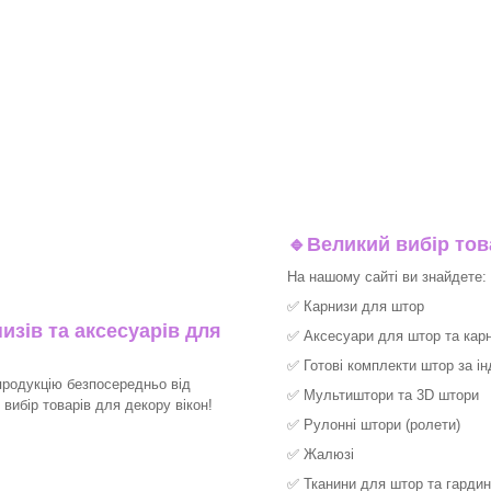
🔹
Великий вибір тов
На нашому сайті ви знайдете:
✅
Карнизи для штор
изів та аксесуарів для
✅
Аксесуари для штор та карн
✅
Готові комплекти штор за і
продукцію безпосередньо від
✅
Мультиштори та 3D штори
ибір товарів для декору вікон!​
✅
Рулонні штори (ролети)
✅
Жалюзі
✅
Тканини для штор та гардин