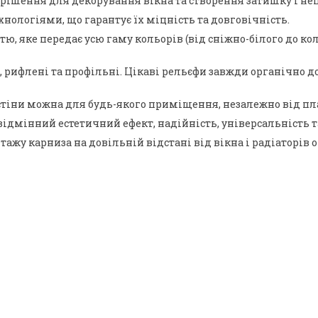
рішення для декорування вікна та створення затишку і неп
нологіями, що гарантує їх міцність та довговічність.
 яке передає усю гаму кольорів (від сніжно-білого до коль
ні, рифлені та профільні. Цікаві рельєфи завжди органічн
тіни можна для будь-якого приміщення, незалежно від план
відмінний естетичний ефект, надійність, універсальність т
ажу карниза на довільній відстані від вікна і радіаторів 