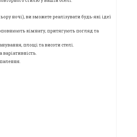
овторного стилю у вашій оселі.
ору ночі), ви зможете реалізувати будь-які ідеї
о доповнюють кімнату, притягують погляд та
ування, площі та висоти стелі.
а варіативність.
опалення.