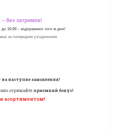
– без затримок!
о 16:00 – відправимо того ж дня!
авка за
попереднім узгодженням.
 на наступне замовлення!
овано отримайте
приємний бонус!
м асортиментом!