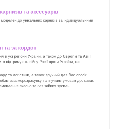
карнизів та аксесуарів
х моделей до унікальних карнизів за індивідуальними
і та за кордон
 в усі регіони України, а також до
Європи та Азії
!
рито підтримують війну Росії проти України,
не
ару та логістики, а також зручний для Вас спосіб
собам взаєморозрахунку та гнучким умовам доставки,
замовлення вчасно та без зайвих зусиль.