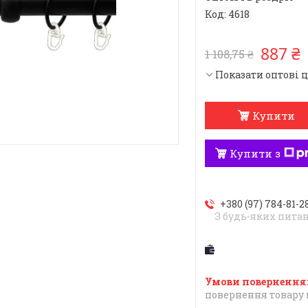
Код:
4618
887 ₴
1 108,75 ₴
Показати оптові 
Купити
Купити з
+380 (97) 784-81-2
З будь-яких пита
повернення товару 