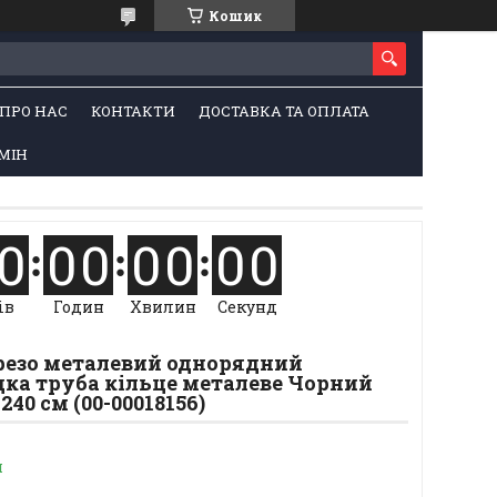
Кошик
ПРО НАС
КОНТАКТИ
ДОСТАВКА ТА ОПЛАТА
МІН
0
0
0
0
0
0
0
ів
Годин
Хвилин
Секунд
Арезо металевий однорядний
дка труба кільце металеве Чорний
40 см (00-00018156)
и