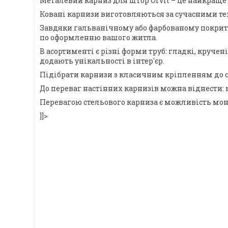
Металевий карниз для штор Orvit – це найкраще 
Ковані карнизи виготовляються за сучасними тех
Завдяки гальванічному або фарбованому покриттю,
по оформленню вашого житла.
В асортименті є різні форми труб: гладкі, круче
додають унікальності в інтер'єр.
Підібрати карнизи з класичним кріпленням до с
До переваг настінних карнизів можна віднести: 
Перевагою стельового карниза є можливість монт
]]>