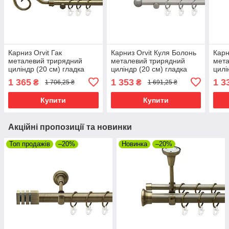
Карниз Orvit Гак
Карниз Orvit Куля Болонь
Карн
металевий трирядний
металевий трирядний
мета
циліндр (20 см) гладка
циліндр (20 см) гладка
цилі
труба кільце металеве
труба кільце металеве
труб
1 365
1 353
1 3
₴
₴
1 706,25 ₴
1 691,25 ₴
Антик 16\16\16 мм 240 см
Сатин 16\16\16 мм 240 см
Золо
(00-00015711)
(00-00024308)
см (
Купити
Купити
Акційні пропозиції та новинки
Топ продажів
–20%
Новинка
–20%