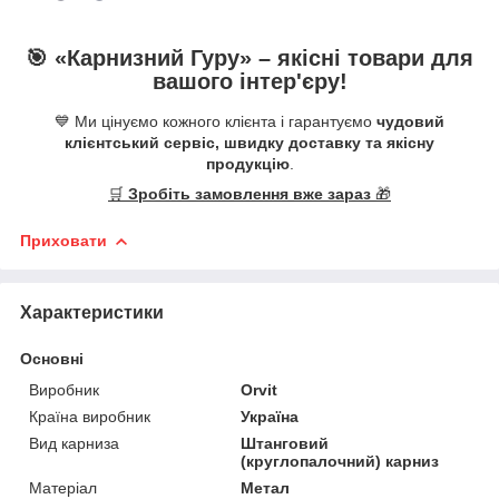
🎯 «
Карнизний Гуру
» –
якісні
товари для
вашого інтер'єру!
💙 Ми цінуємо кожного клієнта і гарантуємо
чудовий
клієнтський сервіс, швидку доставку та якісну
продукцію
.
🛒
Зробіть замовлення вже зараз
🎁
Приховати
Характеристики
Основні
Виробник
Orvit
Країна виробник
Україна
Вид карниза
Штанговий
(круглопалочний) карниз
Матеріал
Метал