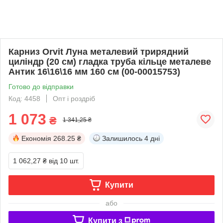
Карниз Orvit Луна металевий трирядний
циліндр (20 см) гладка труба кільце металеве
Антик 16\16\16 мм 160 см (00-00015753)
Готово до відправки
Код: 4458
Опт і роздріб
1 073
₴
1 341,25 ₴
Економія
268.25 ₴
Залишилось
4 дні
1 062,27 ₴
від 10 шт.
Купити
або
Купити з