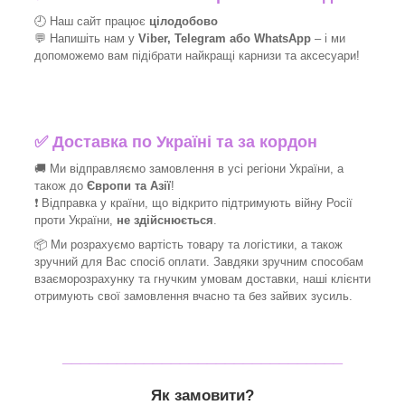
🕘 Наш сайт працює
цілодобово
💬 Напишіть нам у
Viber, Telegram або WhatsApp
–
і
ми
допоможемо вам підібрати найкращі
карнизи та аксесуари!
✅
Доставка по Україні та за кордон
🚚 Ми відправляємо замовлення в усі регіони України, а
також до
Європи та Азії
!
❗ Відправка у країни, що відкрито підтримують війну Росії
проти України,
не здійснюється
.
📦 Ми
розрахуємо вартість товару та логістики, а також
зручний для Вас спосіб оплати. Завдяки зручним способам
взаєморозрахунку та гнучким умовам доставки, наші клієнти
отримують свої замовлення вчасно та без зайвих зусиль.
_______________________________
Як замовити?