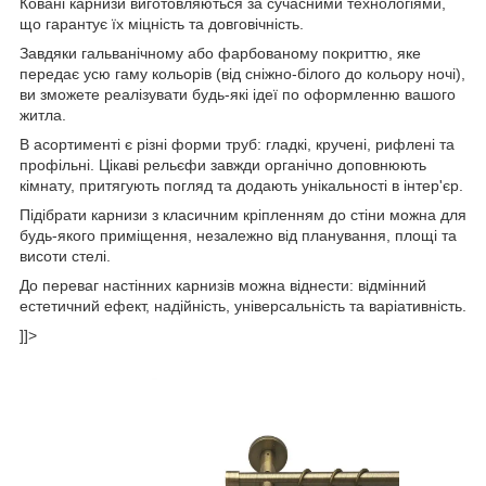
Ковані карнизи виготовляються за сучасними технологіями,
що гарантує їх міцність та довговічність.
Завдяки гальванічному або фарбованому покриттю, яке
передає усю гаму кольорів (від сніжно-білого до кольору ночі),
ви зможете реалізувати будь-які ідеї по оформленню вашого
житла.
В асортименті є різні форми труб: гладкі, кручені, рифлені та
профільні. Цікаві рельєфи завжди органічно доповнюють
кімнату, притягують погляд та додають унікальності в інтер'єр.
Підібрати карнизи з класичним кріпленням до стіни можна для
будь-якого приміщення, незалежно від планування, площі та
висоти стелі.
До переваг настінних карнизів можна віднести: відмінний
естетичний ефект, надійність, універсальність та варіативність.
]]>