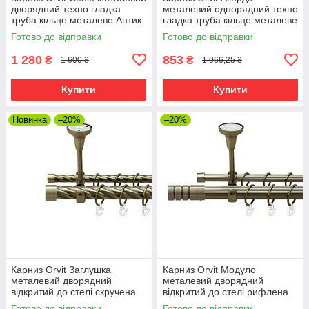
дворядний техно гладка
металевий однорядний техно
труба кільце металеве Антик
гладка труба кільце металеве
25\19 мм 160 см (00-
Антик 25 мм 160 см (00-
Готово до відправки
Готово до відправки
00026044)
00025800)
1 280
853
₴
₴
1 600 ₴
1 066,25 ₴
Купити
Купити
Новинка
–20%
–20%
Карниз Orvit Заглушка
Карниз Orvit Модуло
металевий дворядний
металевий дворядний
відкритий до стелі скручена
відкритий до стелі рифлена
труба кільце металеве Антик
труба кільце металеве Антик
Готово до відправки
Готово до відправки