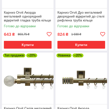
Карниз Orvit Акорда
Карниз Orvit Дуо металевий
металевий однорядний
дворядний відкритий до стелі
відкритий гладка труба кільце
рифлена труба кільце
металеве Антик 25 мм 160
металеве Антик 25\16 мм 160
Готово до відправки
Готово до відправки
см (00-00025576)
см (00-00025700)
643
824
₴
₴
803,75 ₴
1 030 ₴
Купити
Купити
Топ продажів
–20%
Новинка
–20%
Карниз Orvit Сепія металевий
Карниз Orvit Акорда