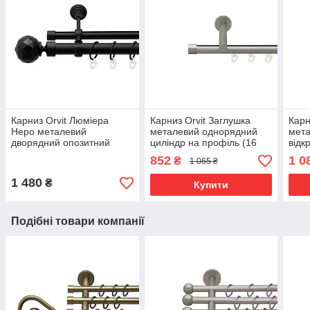
Карниз Orvit Люміера
Карниз Orvit Заглушка
Карн
Неро металевий
металевий однорядний
мета
дворядний опозитний
циліндр на профіль (16
відк
гладка \ профільна труба
см) профільна труба
кіль
852
1 0
₴
1 065 ₴
кільце металеве Чорний
Сатин 19 мм 240 см (00-
19\1
Оксамит 25\19 мм 160 см
00015107)
0002
1 480
₴
Купити
Подібні товари компанії