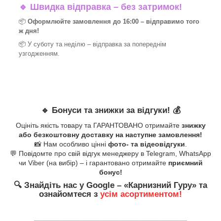
🔹
Швидка відправка – без затримок!
📦
Оформлюйте замовлення до 16:00 – відправимо того
ж дня!
📦 У суботу та неділю – відправка за
попереднім
узгодженням.
🔹
Бонуси та знижки за відгуки!
💰
Оцініть якість товару та ГАРАНТОВАНО отримайте
знижку
або безкоштовну доставку на наступне замовлення!
📸 Нам особливо цінні
фото- та відеовідгуки
.
💬 Повідомте про свій відгук менеджеру в Telegram, WhatsApp
чи Viber (на вибір) – і гарантовано отримайте
приємний
бонус!
🔍
Знайдіть нас у Google – «
Карнизний Гуру
» та
ознайомтеся з
усім асортиментом!
_______________________________