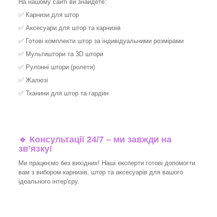
На нашому сайті ви знайдете:
✅
Карнизи для штор
✅
Аксесуари для штор та карнизів
✅
Готові комплекти штор за індивідуальними розмірами
✅
Мультиштори та 3D штори
✅
Рулонні штори (ролети)
✅
Жалюзі
✅
Тканини для штор та гардин
🔹 Консультації 24/7 – ми завжди на
зв’язку!
Ми працюємо без вихідних! Наші експерти готові допомогти
вам з вибором карнизів, штор та аксесуарів для вашого
ідеального інтер'єру.​