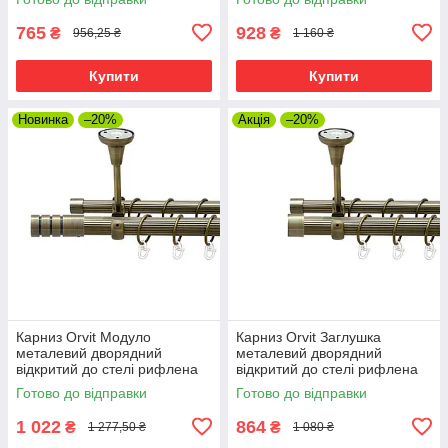
25\16 мм 160 см (00-
25\16 мм 160 см (00-
00025772)
00025708)
765
928
₴
₴
956,25 ₴
1 160 ₴
Купити
Купити
Новинка
–20%
Акція
–20%
Карниз Orvit Модуло
Карниз Orvit Заглушка
металевий дворядний
металевий дворядний
відкритий до стелі рифлена
відкритий до стелі рифлена
труба кільце металеве Антик
труба кільце металеве Антик
Готово до відправки
Готово до відправки
25\19 мм 160 см (00-
25\19 мм 160 см (00-
00025720)
00025716)
1 022
864
₴
₴
1 277,50 ₴
1 080 ₴