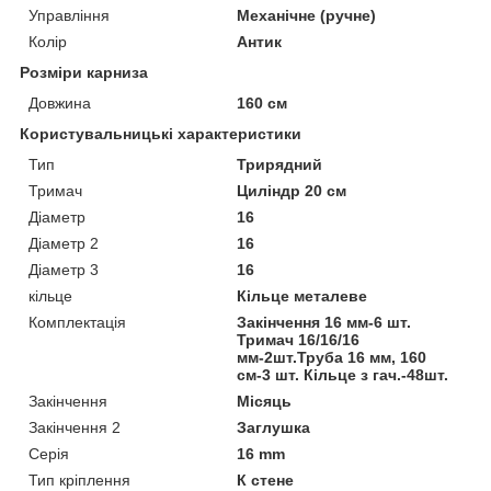
Управління
Механічне (ручне)
Колір
Антик
Розміри карниза
Довжина
160 см
Користувальницькі характеристики
Тип
Трирядний
Тримач
Циліндр 20 см
Діаметр
16
Діаметр 2
16
Діаметр 3
16
кільце
Кільце металеве
Комплектація
Закінчення 16 мм-6 шт.
Тримач 16/16/16
мм-2шт.Труба 16 мм, 160
см-3 шт. Кільце з гач.-48шт.
Закінчення
Місяць
Закінчення 2
Заглушка
Серія
16 mm
Тип кріплення
К стене