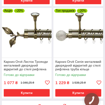
Купити
Купити
Акція
–20%
Топ продажів
–20%
Карниз Orvit Листок Троянди
Карниз Orvit Сепія металевий
металевий дворядний
дворядний відкритий до стелі
відкритий до стелі рифлена
рифлена труба кільце
труба кільце металеве Антик
металеве Антик 25\19 мм 200
Готово до відправки
Готово до відправки
25\19 мм 200 см
см (00-00018902)
1 077
1 229
₴
₴
1 346,25 ₴
1 536,25 ₴
Купити
Купити