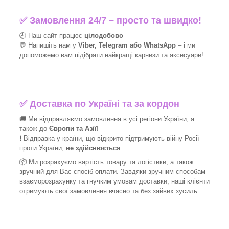
✅
Замовлення 24/7 – просто та швидко!
🕘 Наш сайт працює
цілодобово
💬 Напишіть нам у
Viber, Telegram або WhatsApp
–
і
ми
допоможемо вам підібрати найкращі
карнизи та аксесуари!
✅
Доставка по Україні та за кордон
🚚 Ми відправляємо замовлення в усі регіони України, а
також до
Європи та Азії
!
❗ Відправка у країни, що відкрито підтримують війну Росії
проти України,
не здійснюється
.
📦 Ми
розрахуємо вартість товару та логістики, а також
зручний для Вас спосіб оплати. Завдяки зручним способам
взаєморозрахунку та гнучким умовам доставки, наші клієнти
отримують свої замовлення вчасно та без зайвих зусиль.
_______________________________