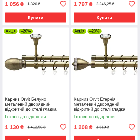
00021940)
1 056
1 797
₴
₴
1 320 ₴
2 246,25 ₴
Купити
Купити
Акція
–20%
Акція
–20%
Карниз Orvit Белуно
Карниз Orvit Етернія
металевий дворядний
металевий дворядний
відкритий до стелі гладка
відкритий до стелі гладка
труба кільце металеве Антик
труба кільце металеве Антик
Готово до відправки
Готово до відправки
25\19 мм 200 см (00-
25\19 мм 200 см (00-
00018593)
00018617)
1 130
1 208
₴
₴
1 412,50 ₴
1 510 ₴