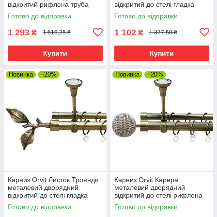
відкритий рифлена труба
відкритий до стелі гладка
кільце металеве Антик 25\16
труба кільце металеве Антик
Готово до відправки
Готово до відправки
мм 200 см (00-00024409)
25\19 мм 200 см (00-
00018633)
1 293
1 102
₴
₴
1 616,25 ₴
1 377,50 ₴
Купити
Купити
Новинка
–20%
Новинка
–20%
Карниз Orvit Листок Троянди
Карниз Orvit Карера
металевий дворядний
металевий дворядний
відкритий до стелі гладка
відкритий до стелі рифлена
труба кільце металеве Антик
труба кільце металеве Антик
Готово до відправки
Готово до відправки
25\19 мм 200 см
25\19 мм 200 см (00-