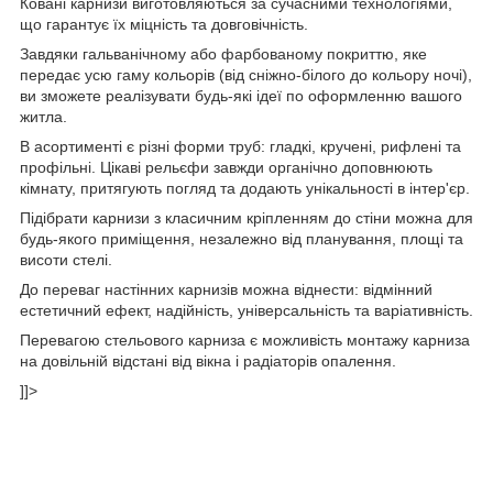
Ковані карнизи виготовляються за сучасними технологіями,
що гарантує їх міцність та довговічність.
Завдяки гальванічному або фарбованому покриттю, яке
передає усю гаму кольорів (від сніжно-білого до кольору ночі),
ви зможете реалізувати будь-які ідеї по оформленню вашого
житла.
В асортименті є різні форми труб: гладкі, кручені, рифлені та
профільні. Цікаві рельєфи завжди органічно доповнюють
кімнату, притягують погляд та додають унікальності в інтер'єр.
Підібрати карнизи з класичним кріпленням до стіни можна для
будь-якого приміщення, незалежно від планування, площі та
висоти стелі.
До переваг настінних карнизів можна віднести: відмінний
естетичний ефект, надійність, універсальність та варіативність.
Перевагою стельового карниза є можливість монтажу карниза
на довільній відстані від вікна і радіаторів опалення.
]]>