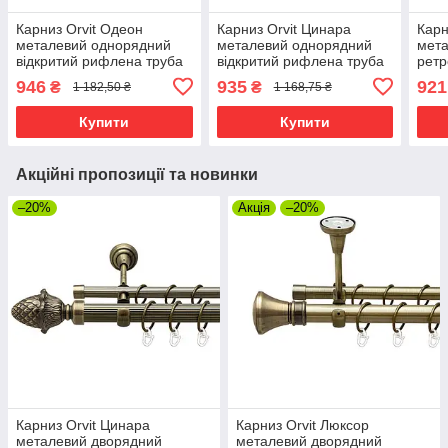
Карниз Orvit Одеон
Карниз Orvit Цинара
Карн
металевий однорядний
металевий однорядний
мет
відкритий рифлена труба
відкритий рифлена труба
ретр
кільце металеве Антик 25
кільце металеве Антик 25
кіль
946
935
921
₴
₴
1 182,50 ₴
1 168,75 ₴
мм 240 см (00-00017623)
мм 160 см (00-00024400)
мм 1
Купити
Купити
Акційні пропозиції та новинки
–20%
Акція
–20%
Карниз Orvit Цинара
Карниз Orvit Люксор
металевий дворядний
металевий дворядний