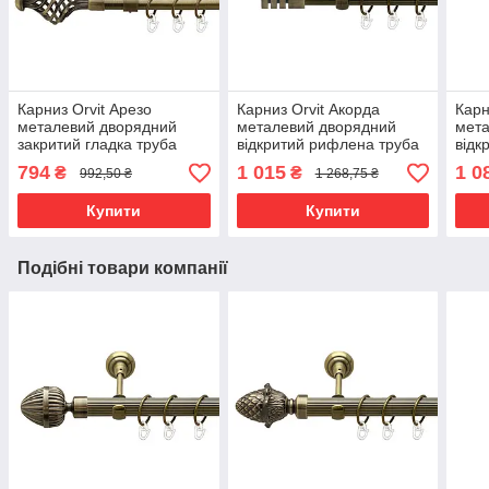
Карниз Orvit Арезо
Карниз Orvit Акорда
Карн
металевий дворядний
металевий дворядний
мета
закритий гладка труба
відкритий рифлена труба
відк
кільце металеве Антик
кільце металеве Антик
кіль
794
1 015
1 0
₴
₴
992,50 ₴
1 268,75 ₴
16\16 мм 160 см
25\16 мм 200 см (00-
16\1
(7329355)
00025669)
(731
Купити
Купити
Подібні товари компанії