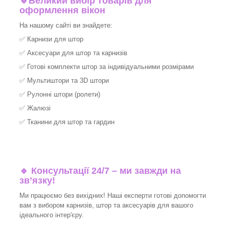
🔹
Великий вибір товарів для
оформлення вікон
На нашому сайті ви знайдете:
✅
Карнизи для штор
✅
Аксесуари для штор та карнизів
✅
Готові комплекти штор за індивідуальними розмірами
✅
Мультиштори та 3D штори
✅
Рулонні штори (ролети)
✅
Жалюзі
✅
Тканини для штор та гардин
🔹 Консультації 24/7 – ми завжди на
зв’язку!
Ми працюємо без вихідних! Наші експерти готові допомогти
вам з вибором карнизів, штор та аксесуарів для вашого
ідеального інтер'єру.​