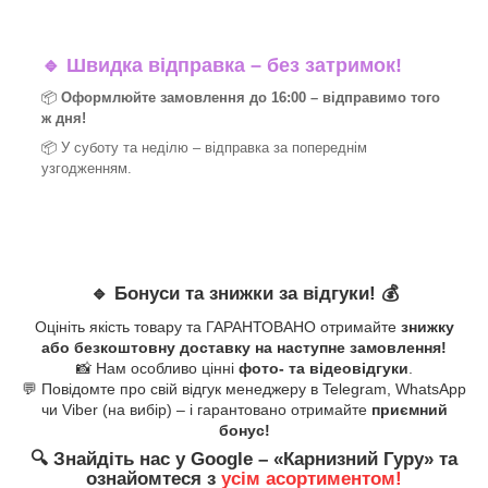
🔹
Швидка відправка – без затримок!
📦
Оформлюйте замовлення до 16:00 – відправимо того
ж дня!
📦 У суботу та неділю – відправка за
попереднім
узгодженням.
🔹
Бонуси та знижки за відгуки!
💰
Оцініть якість товару та ГАРАНТОВАНО отримайте
знижку
або безкоштовну доставку на наступне замовлення!
📸 Нам особливо цінні
фото- та відеовідгуки
.
💬 Повідомте про свій відгук менеджеру в Telegram, WhatsApp
чи Viber (на вибір) – і гарантовано отримайте
приємний
бонус!
🔍
Знайдіть нас у Google – «
Карнизний Гуру
» та
ознайомтеся з
усім асортиментом!