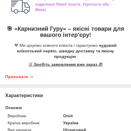
відділенні
Нової пошти, Укрпошти або
Meest
🎯 «
Карнизний Гуру
» –
якісні
товари для
вашого інтер'єру!
💙 Ми цінуємо кожного клієнта і гарантуємо
чудовий
клієнтський сервіс, швидку доставку та якісну
продукцію
.
🛒
Зробіть замовлення вже зараз
🎁
Приховати
Характеристики
Основні
Виробник
Orvit
Країна виробник
Україна
Вид карниза
Штанговий