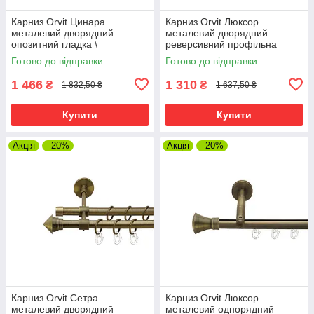
Карниз Orvit Цинара
Карниз Orvit Люксор
металевий дворядний
металевий дворядний
опозитний гладка \
реверсивний профільна
профільна труба кільце
труба Антик 19\19 мм 200 см
Готово до відправки
Готово до відправки
металеве Антик 25\19 мм 200
(7219371)
см (7524149)
1 466
1 310
₴
₴
1 832,50 ₴
1 637,50 ₴
Купити
Купити
Акція
–20%
Акція
–20%
Карниз Orvit Сетра
Карниз Orvit Люксор
металевий дворядний
металевий однорядний