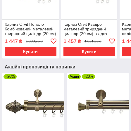
Карниз Orvit Пополо
Карниз Orvit Квадро
Карн
Комбінований металевий
металевий трирядний
мета
трирядний циліндр (20 см)
циліндр (20 см) гладка
цилі
гладка труба кільце
труба кільце металеве
труб
1 447
1 457
1 4
₴
₴
1 808,75 ₴
1 821,25 ₴
металеве Антик 16\16\16
Антик 16\16\16 мм 240 см
Анти
мм 240 см
(00-00015735)
(00-
Купити
Купити
Акційні пропозиції та новинки
–20%
Акція
–20%