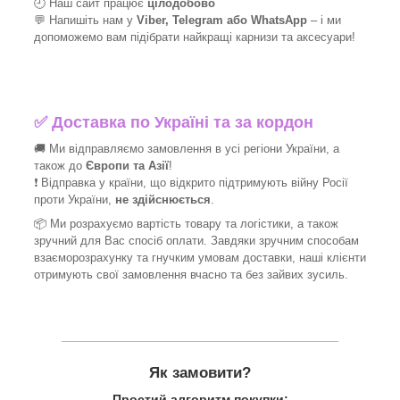
🕘 Наш сайт працює
цілодобово
💬 Напишіть нам у
Viber, Telegram або WhatsApp
–
і
ми
допоможемо вам підібрати найкращі
карнизи та аксесуари!
✅
Доставка по Україні та за кордон
🚚 Ми відправляємо замовлення в усі регіони України, а
також до
Європи та Азії
!
❗ Відправка у країни, що відкрито підтримують війну Росії
проти України,
не здійснюється
.
📦 Ми
розрахуємо вартість товару та логістики, а також
зручний для Вас спосіб оплати. Завдяки зручним способам
взаєморозрахунку та гнучким умовам доставки, наші клієнти
отримують свої замовлення вчасно та без зайвих зусиль.
_______________________________
Як замовити?
Простий алгоритм покупки: