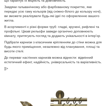
що гарантує їх міцність та довговічність.
Завдяки гальванічному або фарбованому покриттю, яке
передає усю гаму кольорів (від сніжно-білого до кольору ночі),
ви зможете реалізувати будь-які ідеї по оформленню вашого
житла.
В асортименті є різні форми труб: гладкі, кручені, рифлені та
профільні. Цікаві рельєфи завжди органічно доповнюють
кімнату, притягують погляд та додають унікальності в інтер'єр.
Підібрати карнизи з класичним кріпленням до стіни можна для
будь-якого приміщення, незалежно від планування, площі та
висоти стелі.
До переваг настінних карнизів можна віднести: відмінний
естетичний ефект, надійність, універсальність та варіативність.
]]>