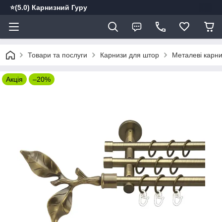
⭐️(5.0) Карнизний Гуру
Товари та послуги
Карнизи для штор
Металеві карн
Акція
–20%