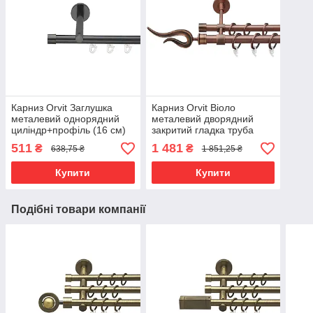
Карниз Orvit Заглушка
Карниз Orvit Віоло
металевий однорядний
металевий дворядний
циліндр+профіль (16 см)
закритий гладка труба
профільна труба Онікс 19
кільце фасонне металеве
511
1 481
₴
₴
638,75 ₴
1 851,25 ₴
мм 160 см (6678585)
Мідь 19\16 мм 240 см
(6938779)
Купити
Купити
Подібні товари компанії