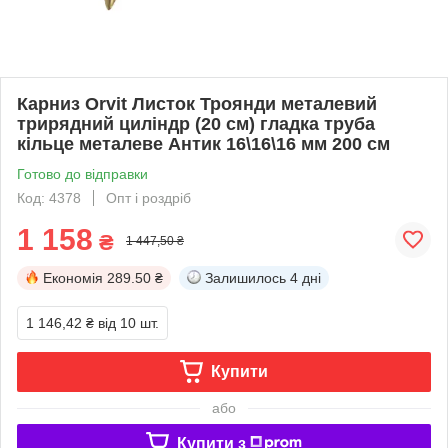
Карниз Orvit Листок Троянди металевий
трирядний циліндр (20 см) гладка труба
кільце металеве Антик 16\16\16 мм 200 см
Готово до відправки
Код: 4378
Опт і роздріб
1 158
₴
1 447,50 ₴
Економія
289.50 ₴
Залишилось
4 дні
1 146,42 ₴
від 10 шт.
Купити
або
Купити з