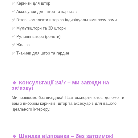
✅
Карнизи для штор
✅
Аксесуари для штор та карнизів
✅
Готові комплекти штор за індивідуальними розмірами
✅
Мультиштори та 3D штори
✅
Рулонні штори (ролети)
✅
Жалюзі
✅
Тканини для штор та гардин
🔹 Консультації 24/7 – ми завжди на
зв’язку!
Ми працюємо без вихідних! Наші експерти готові допомогти
вам з вибором карнизів, штор та аксесуарів для вашого
ідеального інтер'єру.​
🔹
Швидка відправка – без затримок!