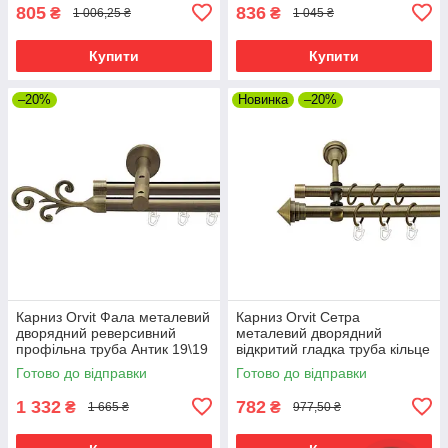
805
836
₴
₴
1 006,25 ₴
1 045 ₴
Купити
Купити
–20%
Новинка
–20%
Карниз Orvit Фала металевий
Карниз Orvit Сетра
дворядний реверсивний
металевий дворядний
профільна труба Антик 19\19
відкритий гладка труба кільце
мм 200 см (7219416)
металеве Антик 16\16 мм 200
Готово до відправки
Готово до відправки
см (7318626)
1 332
782
₴
₴
1 665 ₴
977,50 ₴