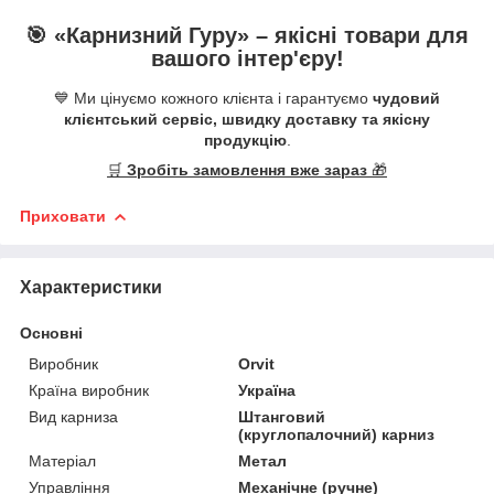
🎯 «
Карнизний Гуру
» –
якісні
товари для
вашого інтер'єру!
💙 Ми цінуємо кожного клієнта і гарантуємо
чудовий
клієнтський сервіс, швидку доставку та якісну
продукцію
.
🛒
Зробіть замовлення вже зараз
🎁
Приховати
Характеристики
Основні
Виробник
Orvit
Країна виробник
Україна
Вид карниза
Штанговий
(круглопалочний) карниз
Матеріал
Метал
Управління
Механічне (ручне)