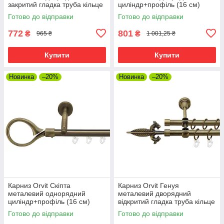
закритий гладка труба кільце
циліндр+профіль (16 см)
металеве Антик 16\16 мм 200
профільна труба Антик 19 мм
Готово до відправки
Готово до відправки
см (7329468)
200 см (7218028)
772
801
₴
₴
965 ₴
1 001,25 ₴
Купити
Купити
Новинка
–20%
Новинка
–20%
Карниз Orvit Скіпта
Карниз Orvit Генуя
металевий однорядний
металевий дворядний
циліндр+профіль (16 см)
відкритий гладка труба кільце
профільна труба Антик 19 мм
металеве Антик 16\16 мм 200
Готово до відправки
Готово до відправки
200 см (7218058)
см (7318533)