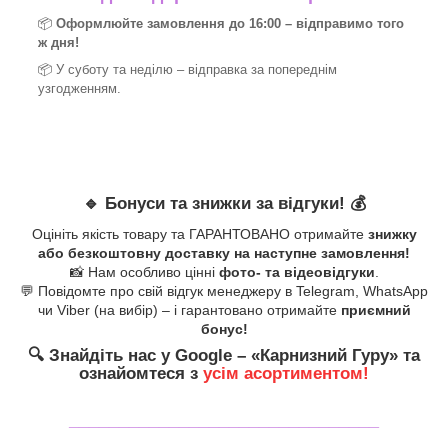
📦
Оформлюйте замовлення до 16:00 – відправимо того
ж дня!
📦 У суботу та неділю – відправка за
попереднім
узгодженням.
🔹
Бонуси та знижки за відгуки!
💰
Оцініть якість товару та ГАРАНТОВАНО отримайте
знижку
або безкоштовну доставку на наступне замовлення!
📸 Нам особливо цінні
фото- та відеовідгуки
.
💬 Повідомте про свій відгук менеджеру в Telegram, WhatsApp
чи Viber (на вибір) – і гарантовано отримайте
приємний
бонус!
🔍
Знайдіть нас у Google – «
Карнизний Гуру
» та
ознайомтеся з
усім асортиментом!
_______________________________