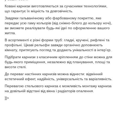
Ковані карнизи виготовляються за сучасними технологіями,
що гарантує їх міцність та довговічність.
Завдяки гальванічному або фарбованому покриттю, яке
передає усю гаму кольорів (від сніжно-білого до кольору ночі),
ви зможете реалізувати будь-які ідеї по оформленню вашого
житла.
В асортименті є різні форми труб: гладкі, кручені, рифлені та
профільні. Цікаві рельєфи завжди органічно доповнюють
кімнату, притягують погляд та додають унікальності в інтер'єр.
Підібрати карнизи з класичним кріпленням до стіни можна для
будь-якого приміщення, незалежно від планування, площі та
висоти стелі.
До переваг настінних карнизів можна віднести: відмінний
естетичний ефект, надійність, універсальність та варіативність.
Перевагою стельового карниза є можливість монтажу карниза
на довільній відстані від вікна і радіаторів опалення.
]]>