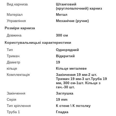
Вид карниза
Штанговий
(круглопалочний) карниз
Матеріал
Метал
Управління
Механічне (ручне)
Розміри карниза
Довжина
300 см
Користувальницькі характеристики
Тип
Однорядний
Тримач
Відкритий
Діаметр
19
кільце
Кільце металеве
Комплектація
Закінчення 19 мм-2 шт.
Тримач 19 мм-3 шт.Труба 19
мм, 300 см-1шт. Кільце з
гач.-30 шт.
Закінчення
Заглушка
Серія
19 mm
Тип кріплення
К стене \ К потолку
Труба 1
Гладка