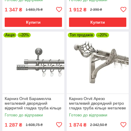
25\19 мм 300 см (7075454)
300 см (00-00021610)
1 347
1 912
₴
₴
1 683,75 ₴
2 390 ₴
Купити
Купити
Акція
–20%
Топ продажів
–20%
Карниз Orvit Барамелла
Карниз Orvit Арезо
металевий дворядний
металевий дворядний ретро
відкритий гладка труба кільце
гладка труба кільце металеве
металеве Нержавіюча Сталь
Нержавіюча Сталь 25\19 мм
Готово до відправки
Готово до відправки
19\19 мм 300 см (00-
300 см (00-00021582)
00016053)
1 287
1 874
₴
₴
1 608,75 ₴
2 342,50 ₴