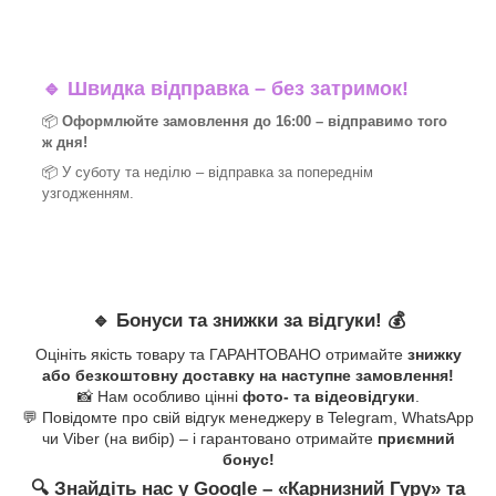
🔹
Швидка відправка – без затримок!
📦
Оформлюйте замовлення до 16:00 – відправимо того
ж дня!
📦 У суботу та неділю – відправка за
попереднім
узгодженням.
🔹
Бонуси та знижки за відгуки!
💰
Оцініть якість товару та ГАРАНТОВАНО отримайте
знижку
або безкоштовну доставку на наступне замовлення!
📸 Нам особливо цінні
фото- та відеовідгуки
.
💬 Повідомте про свій відгук менеджеру в Telegram, WhatsApp
чи Viber (на вибір) – і гарантовано отримайте
приємний
бонус!
🔍
Знайдіть нас у Google – «
Карнизний Гуру
» та