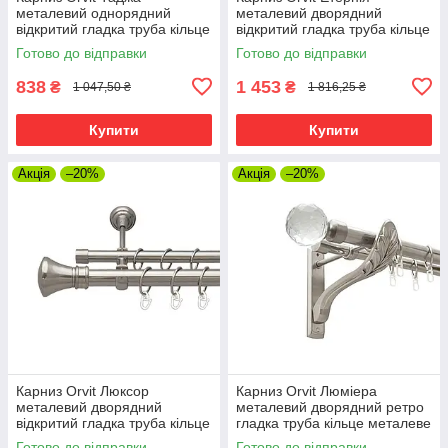
металевий однорядний
металевий дворядний
відкритий гладка труба кільце
відкритий гладка труба кільце
металеве Нержавіюча Сталь
металеве Нержавіюча Сталь
Готово до відправки
Готово до відправки
19 мм 300 см (00-00015981)
25\19 мм 300 см (7075446)
838
1 453
₴
₴
1 047,50 ₴
1 816,25 ₴
Купити
Купити
Акція
–20%
Акція
–20%
Карниз Orvit Люксор
Карниз Orvit Люміера
металевий дворядний
металевий дворядний ретро
відкритий гладка труба кільце
гладка труба кільце металеве
металеве Нержавіюча Сталь
Нержавіюча Сталь 25\19 мм
Готово до відправки
Готово до відправки