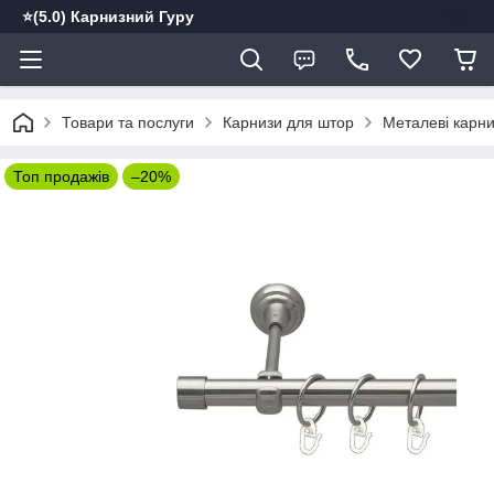
⭐️(5.0) Карнизний Гуру
Товари та послуги
Карнизи для штор
Металеві карн
Топ продажів
–20%