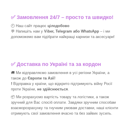
✅
Замовлення 24/7 – просто та швидко!
🕘 Наш сайт працює
цілодобово
💬 Напишіть нам у
Viber, Telegram або WhatsApp
–
і
ми
допоможемо вам підібрати найкращі
карнизи та аксесуари!
✅
Доставка по Україні та за кордон
🚚 Ми відправляємо замовлення в усі регіони України, а
також до
Європи та Азії
!
❗ Відправка у країни, що відкрито підтримують війну Росії
проти України,
не здійснюється
.
📦 Ми
розрахуємо вартість товару та логістики, а також
зручний для Вас спосіб оплати. Завдяки зручним способам
взаєморозрахунку та гнучким умовам доставки, наші клієнти
отримують свої замовлення вчасно та без зайвих зусиль.