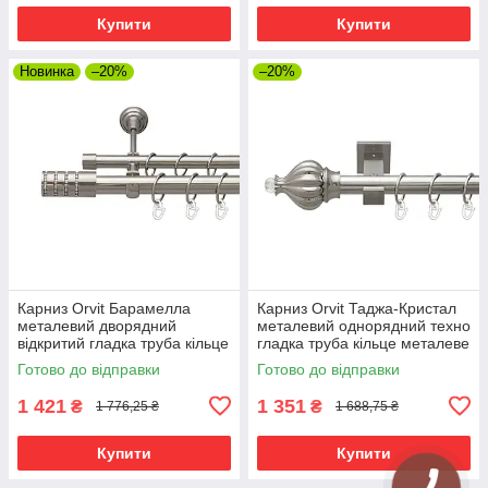
Купити
Купити
Новинка
–20%
–20%
Карниз Orvit Барамелла
Карниз Orvit Таджа-Кристал
металевий дворядний
металевий однорядний техно
відкритий гладка труба кільце
гладка труба кільце металеве
металеве Нержавіюча Сталь
Нержавіюча Сталь 25 мм 300
Готово до відправки
Готово до відправки
25\19 мм 300 см (7075438)
см (00-00026516)
1 421
1 351
₴
₴
1 776,25 ₴
1 688,75 ₴
Купити
Купити