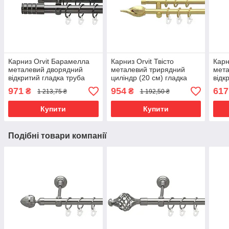
Карниз Orvit Барамелла
Карниз Orvit Твісто
Карн
металевий дворядний
металевий трирядний
мет
відкритий гладка труба
циліндр (20 см) гладка
відк
кільце металеве Онікс
труба кільце металеве
кіль
971
954
617
₴
₴
1 213,75 ₴
1 192,50 ₴
25\16 мм 160 см (00-
Золото 16\16\16 мм 160
мм 1
00012223)
см (00-00014743)
Купити
Купити
Подібні товари компанії