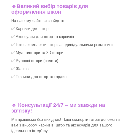
🔹
Великий вибір товарів для
оформлення вікон
На нашому сайті ви знайдете:
✅
Карнизи для штор
✅
Аксесуари для штор та карнизів
✅
Готові комплекти штор за індивідуальними розмірами
✅
Мультиштори та 3D штори
✅
Рулонні штори (ролети)
✅
Жалюзі
✅
Тканини для штор та гардин
🔹 Консультації 24/7 – ми завжди на
зв’язку!
Ми працюємо без вихідних! Наші експерти готові допомогти
вам з вибором карнизів, штор та аксесуарів для вашого
ідеального інтер'єру.​