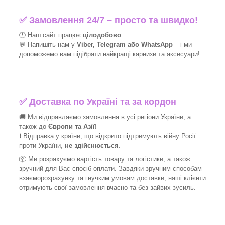
✅
Замовлення 24/7 – просто та швидко!
🕘 Наш сайт працює
цілодобово
💬 Напишіть нам у
Viber, Telegram або WhatsApp
–
і
ми
допоможемо вам підібрати найкращі
карнизи та аксесуари!
✅
Доставка по Україні та за кордон
🚚 Ми відправляємо замовлення в усі регіони України, а
також до
Європи та Азії
!
❗ Відправка у країни, що відкрито підтримують війну Росії
проти України,
не здійснюється
.
📦 Ми
розрахуємо вартість товару та логістики, а також
зручний для Вас спосіб оплати. Завдяки зручним способам
взаєморозрахунку та гнучким умовам доставки, наші клієнти
отримують свої замовлення вчасно та без зайвих зусиль.
_______________________________