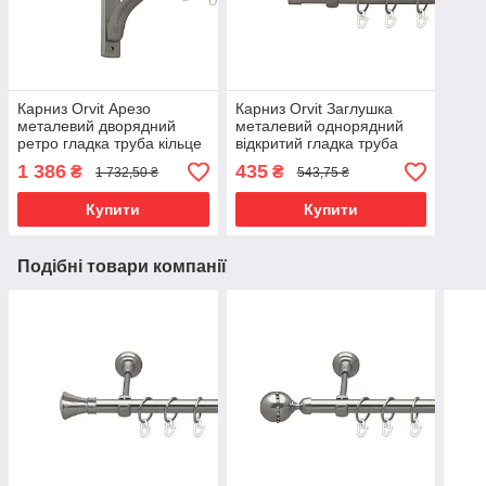
Карниз Orvit Арезо
Карниз Orvit Заглушка
металевий дворядний
металевий однорядний
ретро гладка труба кільце
відкритий гладка труба
металеве Сатин 25\19 мм
кільце металеве Сатин 19
1 386
435
₴
₴
1 732,50 ₴
543,75 ₴
200 см (00-00011256)
мм 160 см (6306942)
Купити
Купити
Подібні товари компанії