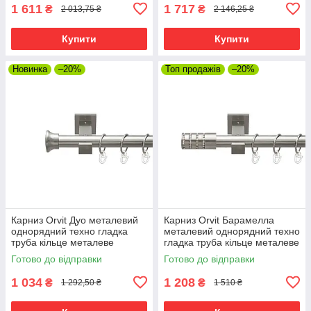
1 611
1 717
₴
₴
2 013,75 ₴
2 146,25 ₴
Купити
Купити
Новинка
–20%
Топ продажів
–20%
Карниз Orvit Дуо металевий
Карниз Orvit Барамелла
однорядний техно гладка
металевий однорядний техно
труба кільце металеве
гладка труба кільце металеве
Нержавіюча Сталь 25 мм 240
Нержавіюча Сталь 25 мм 240
Готово до відправки
Готово до відправки
см (00-00026479)
см (00-00026471)
1 034
1 208
₴
₴
1 292,50 ₴
1 510 ₴