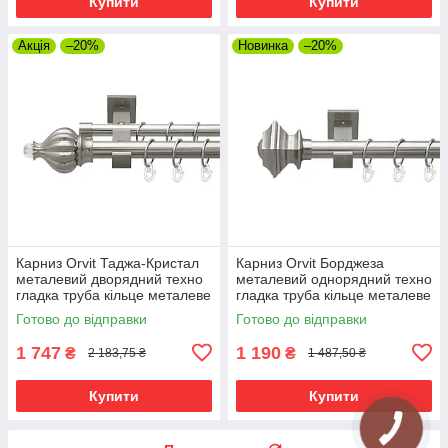
Купити
Купити
Акція
–20%
Новинка
–20%
Карниз Orvit Таджа-Кристал
Карниз Orvit Борджеза
металевий дворядний техно
металевий однорядний техно
гладка труба кільце металеве
гладка труба кільце металеве
Нержавіюча Сталь 25\19 мм
Нержавіюча Сталь 25 мм 240
Готово до відправки
Готово до відправки
240 см (00-00026579)
см (00-00026475)
1 747
1 190
₴
₴
2 183,75 ₴
1 487,50 ₴
Купити
Купити