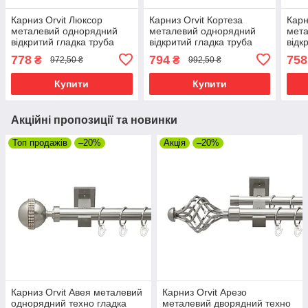
Карниз Orvit Люксор
Карниз Orvit Кортеза
Карн
металевий однорядний
металевий однорядний
мет
відкритий гладка труба
відкритий гладка труба
відк
кільце металеве
кільце металеве
кіль
778
794
758
₴
₴
972,50 ₴
992,50 ₴
Нержавіюча Сталь 19 мм
Нержавіюча Сталь 19 мм
Нерж
300 см (00-00015969)
240 см (00-00015956)
240 
Купити
Купити
Акційні пропозиції та новинки
Топ продажів
–20%
Акція
–20%
Карниз Orvit Авея металевий
Карниз Orvit Арезо
однорядний техно гладка
металевий дворядний техно