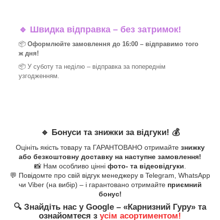
🔹
Швидка відправка – без затримок!
📦
Оформлюйте замовлення до 16:00 – відправимо того
ж дня!
📦 У суботу та неділю – відправка за
попереднім
узгодженням.
🔹
Бонуси та знижки за відгуки!
💰
Оцініть якість товару та ГАРАНТОВАНО отримайте
знижку
або безкоштовну доставку на наступне замовлення!
📸 Нам особливо цінні
фото- та відеовідгуки
.
💬 Повідомте про свій відгук менеджеру в Telegram, WhatsApp
чи Viber (на вибір) – і гарантовано отримайте
приємний
бонус!
🔍
Знайдіть нас у Google – «
Карнизний Гуру
» та
ознайомтеся з
усім асортиментом!