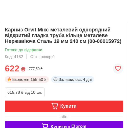
Карниз Orvit Мікс металевий однорядний
відкритий гладка труба кільце металеве
Нержавіюча Сталь 19 мм 240 см (00-00015972)
Готово до відправки
Код: 4162
Опт і роздріб
622
₴
777,50 ₴
Економія
155.50 ₴
Залишилось
4 дні
615,78 ₴
від 10 шт.
Купити
або
Купити з