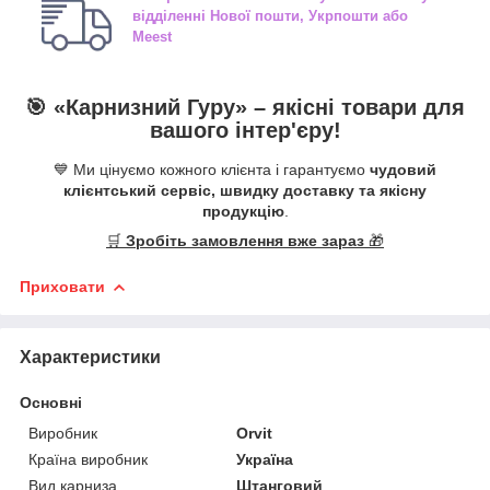
відділенні
Нової пошти, Укрпошти або
Meest
🎯 «
Карнизний Гуру
» –
якісні
товари для
вашого інтер'єру!
💙 Ми цінуємо кожного клієнта і гарантуємо
чудовий
клієнтський сервіс, швидку доставку та якісну
продукцію
.
🛒
Зробіть замовлення вже зараз
🎁
Приховати
Характеристики
Основні
Виробник
Orvit
Країна виробник
Україна
Вид карниза
Штанговий