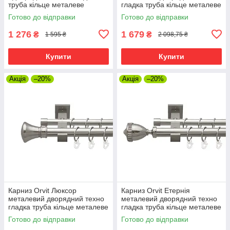
труба кільце металеве
гладка труба кільце металеве
Нержавіюча Сталь 25 мм 240
Нержавіюча Сталь 25\19 мм
Готово до відправки
Готово до відправки
см (00-00026455)
240 см (00-00026527)
1 276
1 679
₴
₴
1 595 ₴
2 098,75 ₴
Купити
Купити
Акція
–20%
Акція
–20%
Карниз Orvit Люксор
Карниз Orvit Етернія
металевий дворядний техно
металевий дворядний техно
гладка труба кільце металеве
гладка труба кільце металеве
Нержавіюча Сталь 25\19 мм
Нержавіюча Сталь 25\19 мм
Готово до відправки
Готово до відправки
240 см (00-00026559)
240 см (00-00026547)