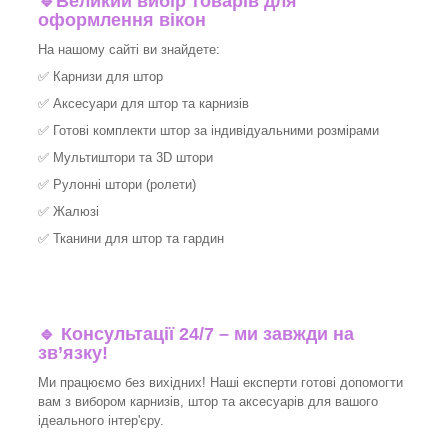
🔹
Великий вибір товарів для
оформлення вікон
На нашому сайті ви знайдете:
✅
Карнизи для штор
✅
Аксесуари для штор та карнизів
✅
Готові комплекти штор за індивідуальними розмірами
✅
Мультиштори та 3D штори
✅
Рулонні штори (ролети)
✅
Жалюзі
✅
Тканини для штор та гардин
🔹 Консультації 24/7 – ми завжди на
зв’язку!
Ми працюємо без вихідних! Наші експерти готові допомогти
вам з вибором карнизів, штор та аксесуарів для вашого
ідеального інтер'єру.​