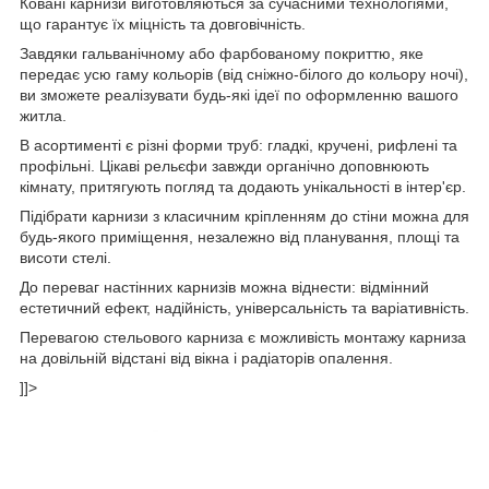
Ковані карнизи виготовляються за сучасними технологіями,
що гарантує їх міцність та довговічність.
Завдяки гальванічному або фарбованому покриттю, яке
передає усю гаму кольорів (від сніжно-білого до кольору ночі),
ви зможете реалізувати будь-які ідеї по оформленню вашого
житла.
В асортименті є різні форми труб: гладкі, кручені, рифлені та
профільні. Цікаві рельєфи завжди органічно доповнюють
кімнату, притягують погляд та додають унікальності в інтер'єр.
Підібрати карнизи з класичним кріпленням до стіни можна для
будь-якого приміщення, незалежно від планування, площі та
висоти стелі.
До переваг настінних карнизів можна віднести: відмінний
естетичний ефект, надійність, універсальність та варіативність.
Перевагою стельового карниза є можливість монтажу карниза
на довільній відстані від вікна і радіаторів опалення.
]]>