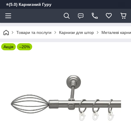
⭐️(5.0) Карнизний Гуру
Товари та послуги
Карнизи для штор
Металеві карн
Акція
–20%