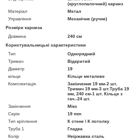
(круглопалочний) карниз
Матеріал
Метал
Управління
Механічне (ручне)
Розміри карниза
Довжина
240 см
Користувальницькі характеристики
Тип
Однорядний
Тримач
Відкритий
Діаметр
19
кільце
Кільце металеве
Комплектація
Закінчення 19 мм-2 шт.
Тримач 19 мм-3 шт.Труба 19
мм, 240 см-1 шт. Кільце з
гач.-24 шт.
Закінчення
Мікс
Серія
19 mm
Тип кріплення
К стене \ К потолку
Труба 1
Гладка
Колір
Неіржавка сталь