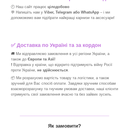
🕘 Наш сайт працює
цілодобово
💬 Напишіть нам у
Viber, Telegram або WhatsApp
–
і
ми
допоможемо вам підібрати найкращі
карнизи та аксесуари!
✅
Доставка по Україні та за кордон
🚚 Ми відправляємо замовлення в усі регіони України, а
також до
Європи та Азії
!
❗ Відправка у країни, що відкрито підтримують війну Росії
проти України,
не здійснюється
.
📦 Ми
розрахуємо вартість товару та логістики, а також
зручний для Вас спосіб оплати. Завдяки зручним способам
взаєморозрахунку та гнучким умовам доставки, наші клієнти
отримують свої замовлення вчасно та без зайвих зусиль.
_______________________________
Як замовити?