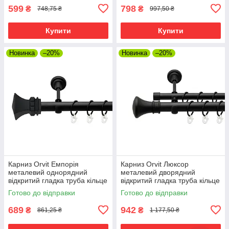
599
798
₴
₴
748,75 ₴
997,50 ₴
Купити
Купити
Новинка
–20%
Новинка
–20%
Карниз Orvit Емпорія
Карниз Orvit Люксор
металевий однорядний
металевий дворядний
відкритий гладка труба кільце
відкритий гладка труба кільце
металеве Чорний Оксамит 25
металеве Чорний Оксамит
Готово до відправки
Готово до відправки
мм 160 см (00-00024488)
25\19 мм 160 см (00-
00018130)
689
942
₴
₴
861,25 ₴
1 177,50 ₴