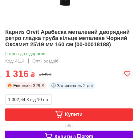
Карниз Orvit Арабеска металевий дворядний
ретро гладка труба кільце металеве Чорний
Оксамит 25\19 мм 160 см (00-00018188)
Готово до відправки
Код: 4114
Опт і роздріб
1 316
₴
1 645 ₴
Економія
329 ₴
Залишилось
2 дні
1 302,84 ₴
від 10 шт.
Купити
або
Купити з