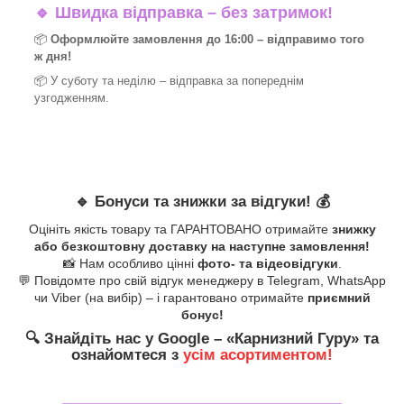
🔹
Швидка відправка – без затримок!
📦
Оформлюйте замовлення до 16:00 – відправимо того
ж дня!
📦 У суботу та неділю – відправка за
попереднім
узгодженням.
🔹
Бонуси та знижки за відгуки!
💰
Оцініть якість товару та ГАРАНТОВАНО отримайте
знижку
або безкоштовну доставку на наступне замовлення!
📸 Нам особливо цінні
фото- та відеовідгуки
.
💬 Повідомте про свій відгук менеджеру в Telegram, WhatsApp
чи Viber (на вибір) – і гарантовано отримайте
приємний
бонус!
🔍
Знайдіть нас у Google – «
Карнизний Гуру
» та
ознайомтеся з
усім асортиментом!
_______________________________