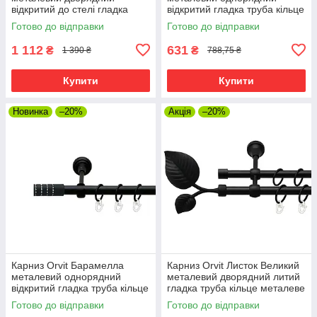
відкритий до стелі гладка
відкритий гладка труба кільце
труба кільце металеве
металеве Чорний Оксамит 25
Готово до відправки
Готово до відправки
Чорний Оксамит 25\19 мм
мм 160 см (00-00018182)
160 см
1 112
631
₴
₴
1 390 ₴
788,75 ₴
Купити
Купити
Новинка
–20%
Акція
–20%
Карниз Orvit Барамелла
Карниз Orvit Листок Великий
металевий однорядний
металевий дворядний литий
відкритий гладка труба кільце
гладка труба кільце металеве
металеве Чорний Оксамит 19
Чорний Оксамит 16\16 мм
Готово до відправки
Готово до відправки
мм 160 см (00-00020973)
160 см (00-00023996)