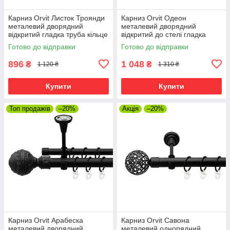
Карниз Orvit Листок Троянди
Карниз Orvit Одеон
металевий дворядний
металевий дворядний
відкритий гладка труба кільце
відкритий до стелі гладка
металеве Чорний Оксамит
труба кільце металеве
Готово до відправки
Готово до відправки
25\19 мм 160 см
Чорний Оксамит 25\19 мм
160 см
896
1 048
₴
₴
1 120 ₴
1 310 ₴
Купити
Купити
Топ продажів
–20%
Акція
–20%
Карниз Orvit Арабеска
Карниз Orvit Савона
металевий дворядний
металевий однорядний