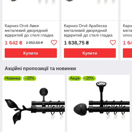
Карниз Orvit Авея
Карниз Orvit Арабеска
Карн
металевий дворядний
металевий дворядний
мета
відкритий до стелі гладка
відкритий до стелі гладка
опоз
труба кільце металеве
труба кільце металеве
проф
1 642
1 638,75
1 6
₴
₴
2 052,50 ₴
Чорний Оксамит 25\19 мм
Сатин 25\19 мм 240 см
мета
300 см (00-00024595)
(00-00023862)
25\1
Купити
Купити
Акційні пропозиції та новинки
Новинка
–20%
Акція
–20%