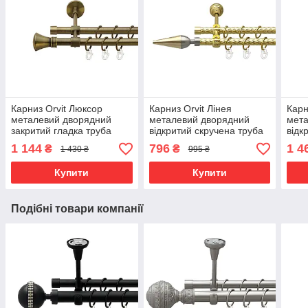
Карниз Orvit Люксор
Карниз Orvit Лінея
Карн
металевий дворядний
металевий дворядний
мета
закритий гладка труба
відкритий скручена труба
відк
кільце металеве Антик
кільце металеве Золото
кіль
1 144
796
1 4
₴
₴
1 430 ₴
995 ₴
16\16 мм 300 см
16\16 мм 160 см (00-
25\1
(7329434)
00024944)
0002
Купити
Купити
Подібні товари компанії