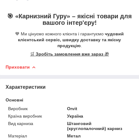
🎯 «
Карнизний Гуру
» –
якісні
товари для
вашого інтер'єру!
💙 Ми цінуємо кожного клієнта і гарантуємо
чудовий
клієнтський сервіс, швидку доставку та якісну
продукцію
.
🛒
Зробіть замовлення вже зараз
🎁
Приховати
Характеристики
Основні
Виробник
Orvit
Країна виробник
Україна
Вид карниза
Штанговий
(круглопалочний) карниз
Матеріал
Метал