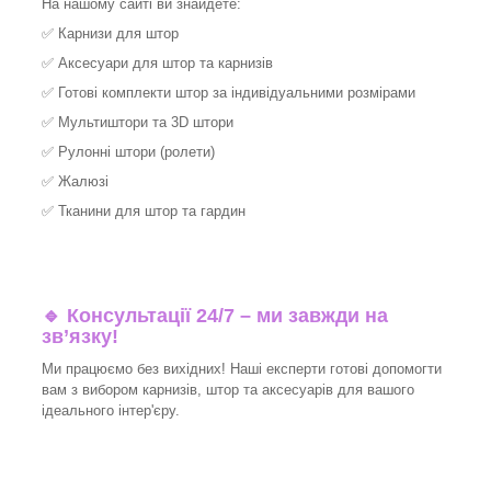
На нашому сайті ви знайдете:
✅
Карнизи для штор
✅
Аксесуари для штор та карнизів
✅
Готові комплекти штор за індивідуальними розмірами
✅
Мультиштори та 3D штори
✅
Рулонні штори (ролети)
✅
Жалюзі
✅
Тканини для штор та гардин
🔹 Консультації 24/7 – ми завжди на
зв’язку!
Ми працюємо без вихідних! Наші експерти готові допомогти
вам з вибором карнизів, штор та аксесуарів для вашого
ідеального інтер'єру.​