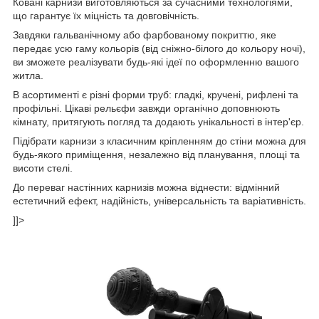
Ковані карнизи виготовляються за сучасними технологіями,
що гарантує їх міцність та довговічність.
Завдяки гальванічному або фарбованому покриттю, яке
передає усю гаму кольорів (від сніжно-білого до кольору ночі),
ви зможете реалізувати будь-які ідеї по оформленню вашого
житла.
В асортименті є різні форми труб: гладкі, кручені, рифлені та
профільні. Цікаві рельєфи завжди органічно доповнюють
кімнату, притягують погляд та додають унікальності в інтер'єр.
Підібрати карнизи з класичним кріпленням до стіни можна для
будь-якого приміщення, незалежно від планування, площі та
висоти стелі.
До переваг настінних карнизів можна віднести: відмінний
естетичний ефект, надійність, універсальність та варіативність.
]]>