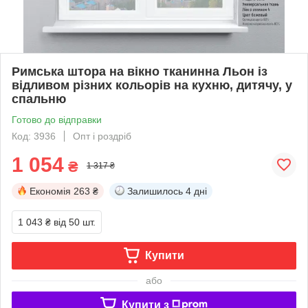
Римська штора на вікно тканинна Льон із
відливом різних кольорів на кухню, дитячу, у
спальню
Готово до відправки
Код: 3936
Опт і роздріб
1 054
₴
1 317 ₴
Економія
263 ₴
Залишилось
4 дні
1 043 ₴
від 50 шт.
Купити
або
Купити з