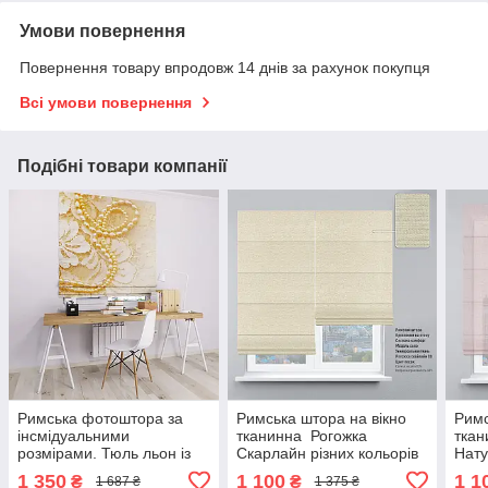
Умови повернення
Повернення товару впродовж 14 днів за рахунок покупця
Всі умови повернення
Подібні товари компанії
Римська фотоштора за
Римська штора на вікно
Римс
інсмідуальними
тканинна Рогожка
ткан
розмірами. Тюль льон із
Скарлайн різних кольорів
Нату
фотопечаткою
на кухню, дитячу, у
на к
1 350
1 100
1 1
₴
₴
1 687 ₴
1 375 ₴
спальню
спа