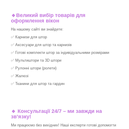
🔹
Великий вибір товарів для
оформлення вікон
На нашому сайті ви знайдете:
✅
Карнизи для штор
✅
Аксесуари для штор та карнизів
✅
Готові комплекти штор за індивідуальними розмірами
✅
Мультиштори та 3D штори
✅
Рулонні штори (ролети)
✅
Жалюзі
✅
Тканини для штор та гардин
🔹 Консультації 24/7 – ми завжди на
зв’язку!
Ми працюємо без вихідних! Наші експерти готові допомогти