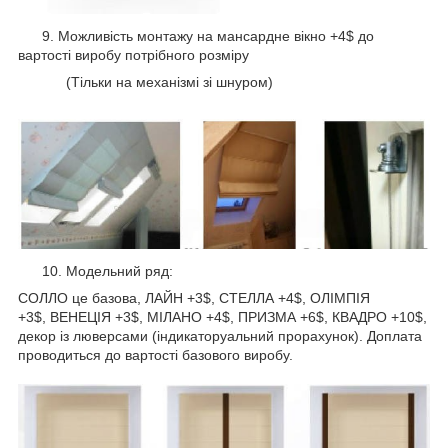
9. Можливість монтажу на мансардне вікно +4$ до
вартості виробу потрібного розміру
(Тільки на механізмі зі шнуром)
10. Модельний ряд:
СОЛЛО це базова, ЛАЙН +3$, СТЕЛЛА +4$, ОЛІМПІЯ
+3$, ВЕНЕЦІЯ +3$, МІЛАНО +4$, ПРИЗМА +6$, КВАДРО +10$,
декор із люверсами (індикаторуальний прорахунок). Доплата
проводиться до вартості базового виробу.