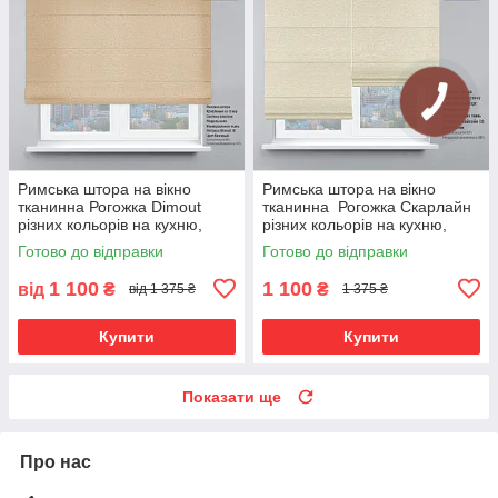
Римська штора на вікно
Римська штора на вікно
тканинна Рогожка Dimout
тканинна Рогожка Скарлайн
різних кольорів на кухню,
різних кольорів на кухню,
дитячу, у спальню
дитячу, у спальню
Готово до відправки
Готово до відправки
1 100
1 100
від
₴
₴
від 1 375 ₴
1 375 ₴
Купити
Купити
Показати ще
Про нас