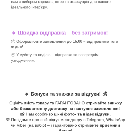
вам з вибором карнизів, штор та аксесуарів для вашого
ідеального інтер'єру.​
🔹
Швидка відправка – без затримок!
📦
Оформлюйте замовлення до 16:00 – відправимо того
ж дня!
📦 У суботу та неділю – відправка за
попереднім
узгодженням.
🔹
Бонуси та знижки за відгуки!
💰
Оцініть якість товару та ГАРАНТОВАНО отримайте
знижку
або безкоштовну доставку на наступне замовлення!
📸 Нам особливо цінні
фото- та відеовідгуки
.
💬 Повідомте про свій відгук менеджеру в Telegram, WhatsApp
чи Viber (на вибір) – і гарантовано отримайте
приємний
бонус!