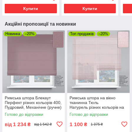
Купити
Купити
Акційні пропозиції та новинки
Новинка
–20%
Топ продажів
–20%
Римська штора Блекаут
Римська штора на вікно
Перфект різних кольорів 400,
тканинна Тюль
Пудровий, Механічне (ручне)
Натурель різних кольорів на
кухню, дитячу, у спальню
Готово до відправки
Готово до відправки
1 234
1 100
від
₴
₴
від 1 542 ₴
1 375 ₴