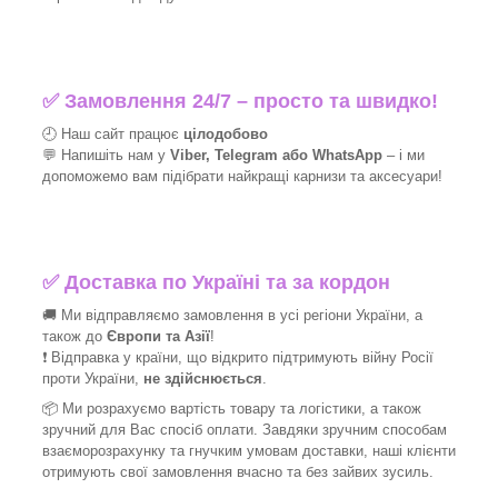
✅
Замовлення 24/7 – просто та швидко!
🕘 Наш сайт працює
цілодобово
💬 Напишіть нам у
Viber, Telegram або WhatsApp
–
і
ми
допоможемо вам підібрати найкращі
карнизи та аксесуари!
✅
Доставка по Україні та за кордон
🚚 Ми відправляємо замовлення в усі регіони України, а
також до
Європи та Азії
!
❗ Відправка у країни, що відкрито підтримують війну Росії
проти України,
не здійснюється
.
📦 Ми
розрахуємо вартість товару та логістики, а також
зручний для Вас спосіб оплати. Завдяки зручним способам
взаєморозрахунку та гнучким умовам доставки, наші клієнти
отримують свої замовлення вчасно та без зайвих зусиль.