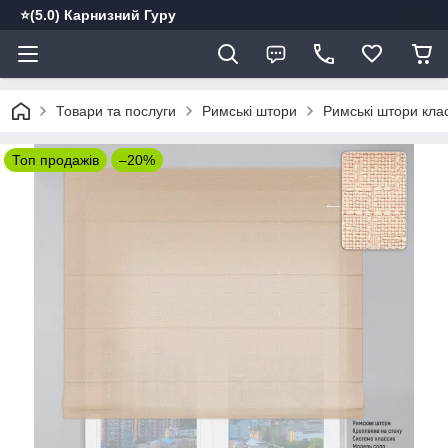
⭐️(5.0) Карнизний Гуру
Товари та послуги
Римські штори
Римські штори кла
Топ продажів
–20%