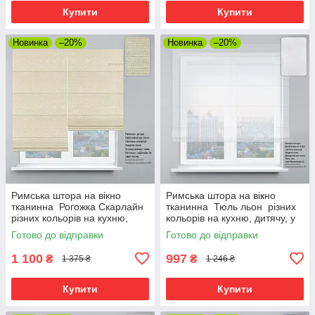
Купити
Купити
Новинка
–20%
Новинка
–20%
Римська штора на вікно
Римська штора на вікно
тканинна Рогожка Скарлайн
тканинна Тюль льон різних
різних кольорів на кухню,
кольорів на кухню, дитячу, у
дитячу, у спальню
спальню
Готово до відправки
Готово до відправки
1 100
997
₴
₴
1 375 ₴
1 246 ₴
Купити
Купити