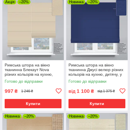
Акція
–20%
Новинка
–20%
Римська штора на вікно
Римська штора на вікно
тканинна Блекаут Nova
тканинна Джусі велюр різних
різних кольорів на кухню,
кольорів на кухню, дитячу, у
дитячу, у спальню
спальню
Готово до відправки
Готово до відправки
997
1 100
₴
від
₴
1 246 ₴
від 1 375 ₴
Купити
Купити
Новинка
–20%
Новинка
–20%