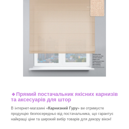
🔹
Прямий постачальник якісних карнизів
та аксесуарів для штор
В інтернет-магазині «
Карнизний Гуру
» ви отримуєте
продукцію безпосередньо від постачальника, що гарантує
найкращі ціни та широкий вибір товарів для декору вікон!​