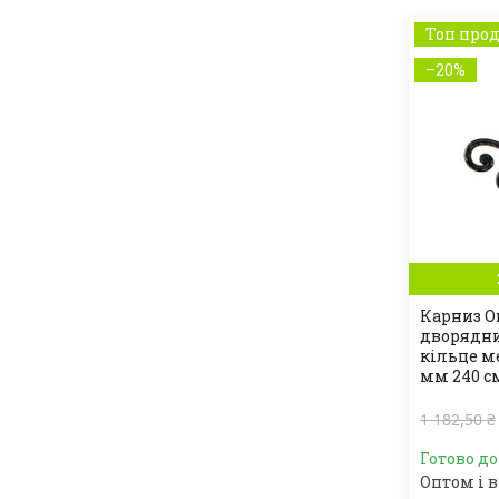
Топ про
–20%
Карниз O
дворядни
кільце м
мм 240 см
1 182,50 ₴
Готово д
Оптом і в