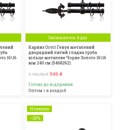
Залишилось 4 дні
алевий
Карниз Orvit Генуя металевий
руба
дворядний литий гладка труба
то 16\16
кільце металеве Чорне Золото 16\16
мм 240 см (5468262)
946 ₴
1 182,50 ₴
Готово до відправки
Оптом і в роздріб
Новинка
–20%