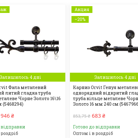
даж
Акция
–20%
Залишилось 4 дні
Залишилось 4 дні
rvit Фала металевий
Карниз Orvit Генуя метале
й литий гладка труба
однорядний відкритий гла
еталеве Чорне Золото 16\16
труба кільце металеве Чор
 (5468294)
Золото 16 мм 240 см (5467966
946 ₴
683 ₴
853,75 ₴
о відправки
Готово до відправки
 роздріб
Оптом і в роздріб