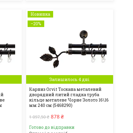
Новинка
–20%
Залишилось 4 дні
Карниз Orvit Тоскана металевий
ий
дворядний литий гладка труба
еве
кільце металеве Чорне Золото 16\16
м
мм 240 см (5468290)
878 ₴
1 097,50 ₴
Готово до відправки