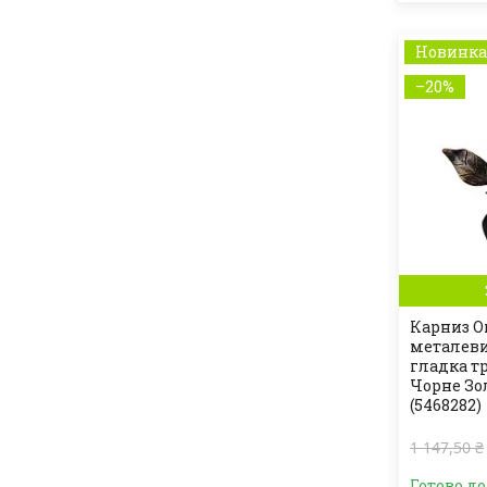
Новинк
–20%
Карниз O
металев
гладка т
Чорне Зол
(5468282)
1 147,50 ₴
Готово д