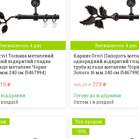
Залишилось 4 дні
Залишилось 4 дні
rvit Тоскана металевий
Карниз Orvit Папороть мет
ий відкритий гладка
однорядний відкритий гла
льце металеве Чорне
труба кільце металеве Чор
 мм 240 см (5467994)
Золото 16 мм 240 см (5467990
15 ₴
773 ₴
966,25 ₴
о відправки
Готово до відправки
 роздріб
Оптом і в роздріб
даж
Топ продаж
–20%