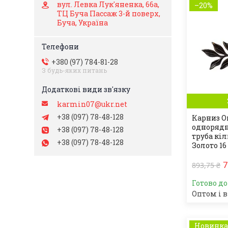
вул. Левка Лук'яненка, 66а,
–20%
ТЦ Буча Пассаж 3-й поверх,
Буча, Україна
+380 (97) 784-81-28
З будь-яких питань
karmin07@ukr.net
+38 (097) 78-48-128
Карниз O
однорядн
+38 (097) 78-48-128
труба кі
+38 (097) 78-48-128
Золото 16
7
893,75 ₴
Готово д
Оптом і в
Новинк