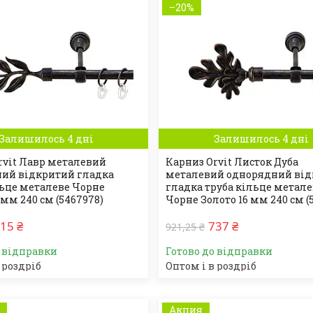
–20%
Залишилось 4 дні
Залишилось 4 дні
rvit Лавр металевий
Карниз Orvit Листок Дуба
ий відкритий гладка
металевий однорядний ві
льце металеве Чорне
гладка труба кільце метал
 мм 240 см (5467978)
Чорне Золото 16 мм 240 см (
15 ₴
737 ₴
921,25 ₴
о відправки
Готово до відправки
 роздріб
Оптом і в роздріб
а
Акция