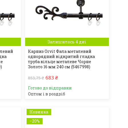
Залишилось 4 дні
алевий
Карниз Orvit Фала металевий
дка
однорядний відкритий гладка
не
труба кільце металеве Чорне
)
Золото 16 мм 240 см (5467998)
683 ₴
853,75 ₴
Готово до відправки
Оптом і в роздріб
Новинка
–20%