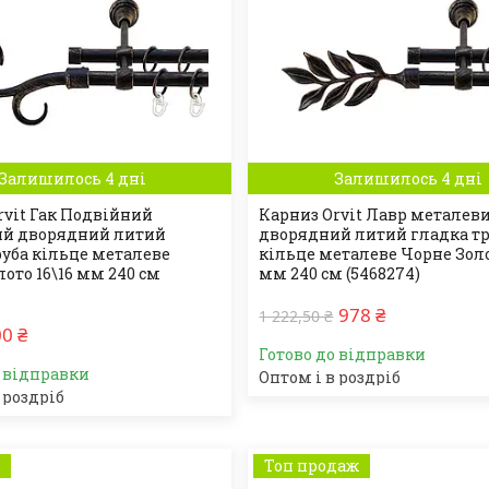
Залишилось 4 дні
Залишилось 4 дні
rvit Гак Подвійний
Карниз Orvit Лавр металев
ий дворядний литий
дворядний литий гладка т
руба кільце металеве
кільце металеве Чорне Золо
ото 16\16 мм 240 см
мм 240 см (5468274)
978 ₴
1 222,50 ₴
0 ₴
Готово до відправки
о відправки
Оптом і в роздріб
 роздріб
а
Топ продаж