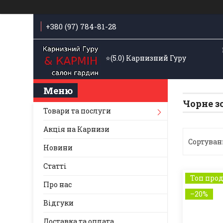
+380 (97) 784-81-28
⭐️(5.0) Карнизний Гуру
Чорне з
Товари та послуги
Акція на Карнизи
Новини
Статті
Топ про
Про нас
–20%
Відгуки
Доставка та оплата