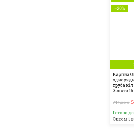
–20%
Карниз O
однорядн
труба кі
Золото 16
5
711,25 ₴
Готово д
Оптом і в