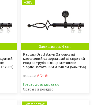
–20%
Залишилось 4 дні
Карниз Orvit Ажур Хвилястий
дкритий
металевий однорядний відкритий
еве
гладка труба кільце металеве
5467982)
Чорне Золото 16 мм 240 см (5467954)
651 ₴
813,75 ₴
Готово до відправки
Оптом і в роздріб
Топ продаж