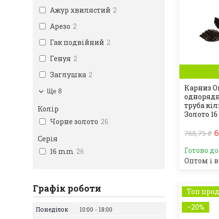
Ажур хвилястий
2
Арезо
2
Гак подвійний
2
Генуя
2
Заглушка
2
Карниз O
Ще 8
однорядн
труба кі
Колір
Золото 16
Чорне золото
26
6
768,75 ₴
Серія
Готово д
16 mm
26
Оптом і в
Графік роботи
Топ про
–20%
Понеділок
10:00
18:00