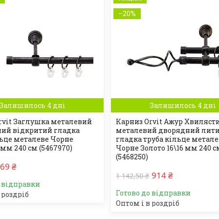
–20%
Залишилось 4 дні
Залишилось 4 дні
rvit Заглушка металевий
Карниз Orvit Ажур Хвиляст
ий відкритий гладка
металевий дворядний лит
льце металеве Чорне
гладка труба кільце метал
 мм 240 см (5467970)
Чорне Золото 16\16 мм 240 с
(5468250)
69 ₴
914 ₴
1 142,50 ₴
о відправки
Готово до відправки
 роздріб
Оптом і в роздріб