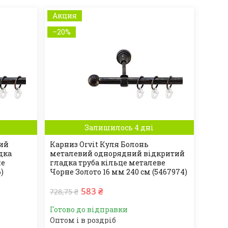
Акция
–20%
Залишилось 4 дні
вий
Карниз Orvit Куля Болонь
дка
металевий однорядний відкритий
не
гладка труба кільце металеве
)
Чорне Золото 16 мм 240 см (5467974)
583 ₴
728,75 ₴
Готово до відправки
Оптом і в роздріб