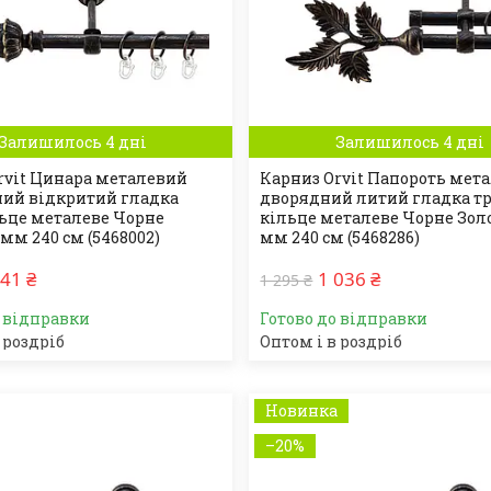
Залишилось 4 дні
Залишилось 4 дні
rvit Цинара металевий
Карниз Orvit Папороть мет
ий відкритий гладка
дворядний литий гладка т
льце металеве Чорне
кільце металеве Чорне Золо
 мм 240 см (5468002)
мм 240 см (5468286)
41 ₴
1 036 ₴
1 295 ₴
о відправки
Готово до відправки
 роздріб
Оптом і в роздріб
Новинка
–20%