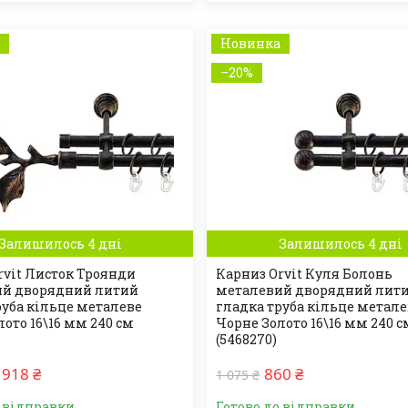
а
Новинка
–20%
Залишилось 4 дні
Залишилось 4 дні
rvit Листок Троянди
Карниз Orvit Куля Болонь
ий дворядний литий
металевий дворядний лит
руба кільце металеве
гладка труба кільце метал
ото 16\16 мм 240 см
Чорне Золото 16\16 мм 240 с
(5468270)
918 ₴
860 ₴
1 075 ₴
о відправки
Готово до відправки