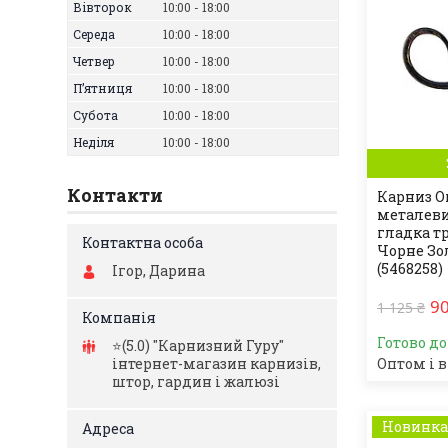
Вівторок
10:00
18:00
Середа
10:00
18:00
Четвер
10:00
18:00
Пʼятниця
10:00
18:00
Субота
10:00
18:00
Неділя
10:00
18:00
Контакти
Карниз O
металев
гладка т
Чорне Зол
(5468258)
Ігор, Дарина
90
1 125 ₴
Готово д
⭐️(5.0) "Карнизний Гуру"
інтернет-магазин карнизів,
Оптом і в
штор, гардин і жалюзі
Новинк