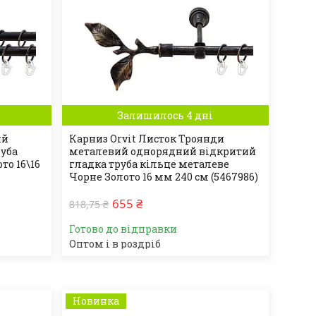
Залишилось 4 дні
ий
Карниз Orvit Листок Троянди
руба
металевий однорядний відкритий
то 16\16
гладка труба кільце металеве
Чорне Золото 16 мм 240 см (5467986)
655 ₴
818,75 ₴
Готово до відправки
Оптом і в роздріб
Новинка