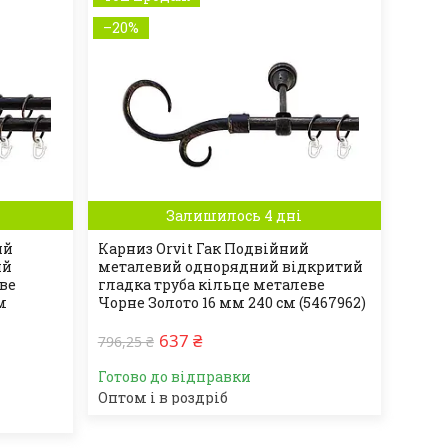
–20%
Залишилось 4 дні
ий
Карниз Orvit Гак Подвійний
ий
металевий однорядний відкритий
еве
гладка труба кільце металеве
м
Чорне Золото 16 мм 240 см (5467962)
637 ₴
796,25 ₴
Готово до відправки
Оптом і в роздріб