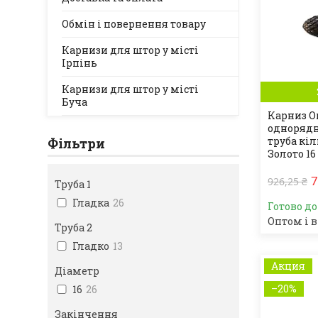
Обмін і повернення товару
Карнизи для штор у місті
Ірпінь
Карнизи для штор у місті
Буча
Карниз O
однорядн
труба кі
Фільтри
Золото 16
7
926,25 ₴
Труба 1
Гладка
26
Готово д
Оптом і в
Труба 2
Гладко
13
Акция
Діаметр
–20%
16
26
Закінчення