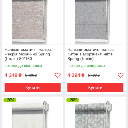
Напівавтоматичні жалюзі
Напівавтоматичні жалюзі
Феєрія Мокачино Spring
Китон в асортиєнті квітів
(Італія) 80*160
Spring (Італія)
Готово до відправки
Готово до відправки
4 349
4 394
₴
₴
5 436 ₴
5 493 ₴
Купити
Купити
–20%
–20%