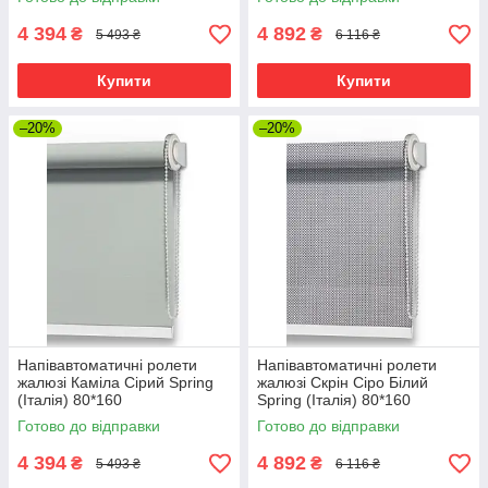
4 394
4 892
₴
₴
5 493 ₴
6 116 ₴
Купити
Купити
–20%
–20%
Напівавтоматичні ролети
Напівавтоматичні ролети
жалюзі Каміла Сірий Spring
жалюзі Скрін Сіро Білий
(Італія) 80*160
Spring (Італія) 80*160
Готово до відправки
Готово до відправки
4 394
4 892
₴
₴
5 493 ₴
6 116 ₴