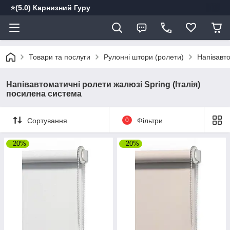
⭐️(5.0) Карнизний Гуру
Товари та послуги
Рулонні штори (ролети)
Напівавто
Напівавтоматичні ролети жалюзі Spring (Італія)
посилена система
Сортування
0
Фільтри
–20%
–20%