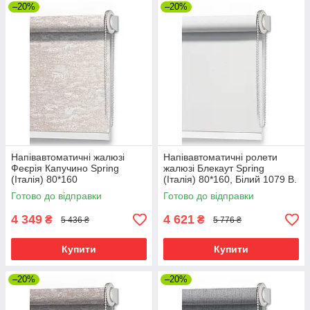
–20%
–20%
Напівавтоматичні жалюзі
Напівавтоматичні ролети
Феєрія Капучино Spring
жалюзі Блекаут Spring
(Італія) 80*160
(Італія) 80*160, Білий 1079 В.
О.
Готово до відправки
Готово до відправки
4 349
4 621
₴
₴
5 436 ₴
5 776 ₴
Купити
Купити
–20%
–20%