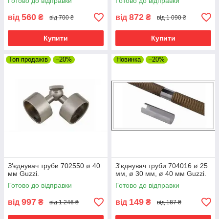
Готово до відправки
Готово до відправки
560
872
від
₴
від
₴
від 700 ₴
від 1 090 ₴
Купити
Купити
Топ продажів
–20%
Новинка
–20%
З'єднувач труби 702550 ø 40
З'єднувач труби 704016 ø 25
мм Guzzi.
мм, ø 30 мм, ø 40 мм Guzzi.
Готово до відправки
Готово до відправки
997
149
від
₴
від
₴
від 1 246 ₴
від 187 ₴