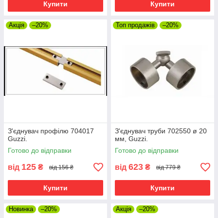
Купити
Купити
Акція
–20%
Топ продажів
–20%
З'єднувач профілю 704017
З'єднувач труби 702550 ø 20
Guzzi.
мм, Guzzi.
Готово до відправки
Готово до відправки
125
623
від
₴
від
₴
від 156 ₴
від 779 ₴
Купити
Купити
Новинка
–20%
Акція
–20%