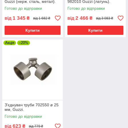
Guzzi (нерж. сталь, метал).
982010 Guzzi (латунь).
Готово до відправки
Готово до відправки
1 345
2 466
від
₴
від
₴
від 1 682 ₴
від 3 083 ₴
Купити
Купити
Акція
–20%
З'єднувач труби 702550 ø 25
мм, Guzzi.
Готово до відправки
623
від
₴
від 779 ₴