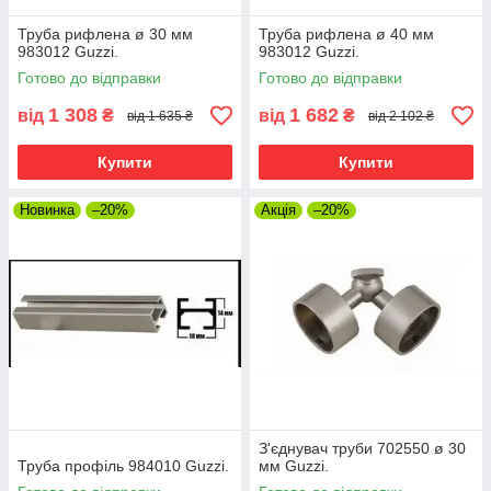
Труба рифлена ø 30 мм
Труба рифлена ø 40 мм
983012 Guzzi.
983012 Guzzi.
Готово до відправки
Готово до відправки
1 308
1 682
від
₴
від
₴
від 1 635 ₴
від 2 102 ₴
Купити
Купити
Новинка
–20%
Акція
–20%
З'єднувач труби 702550 ø 30
Труба профіль 984010 Guzzi.
мм Guzzi.