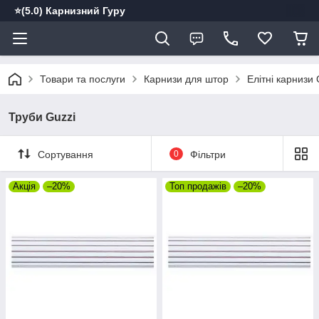
⭐️(5.0) Карнизний Гуру
Товари та послуги
Карнизи для штор
Елітні карнизи
Труби Guzzi
Сортування
0
Фільтри
Акція
–20%
Топ продажів
–20%