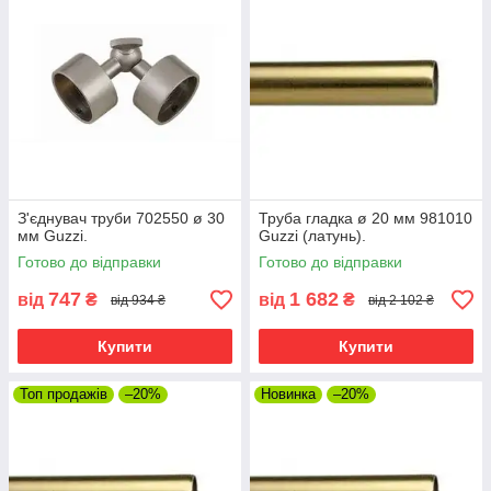
З'єднувач труби 702550 ø 30
Труба гладка ø 20 мм 981010
мм Guzzi.
Guzzi (латунь).
Готово до відправки
Готово до відправки
747
1 682
від
₴
від
₴
від 934 ₴
від 2 102 ₴
Купити
Купити
Топ продажів
–20%
Новинка
–20%